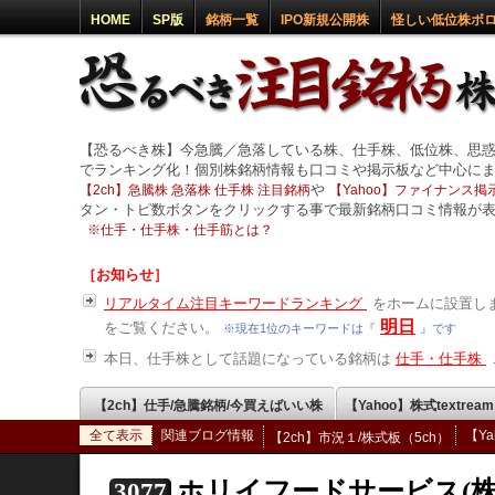
HOME
SP版
銘柄一覧
IPO新規公開株
怪しい低位株ボ
【恐るべき株】今急騰／急落している株、仕手株、低位株、思
でランキング化！個別株銘柄情報も口コミや掲示板など中心に
や
【2ch】急騰株 急落株 仕手株 注目銘柄
【Yahoo】ファイナンス掲示
タン・トピ数ボタンをクリックする事で最新銘柄口コミ情報が
※
仕手・仕手株・仕手筋とは？
［お知らせ］
リアルタイム注目キーワードランキング
をホームに設置しま
明日
をご覧ください。
※現在1位のキーワードは『
』です
本日、仕手株として話題になっている銘柄は
仕手・仕手株
【2ch】仕手/急騰銘柄/今買えばいい株
【Yahoo】株式textrea
全て表示
関連ブログ情報
【Y
【2ch】市況１/株式板（5ch）
ホリイフードサービス(株
3077