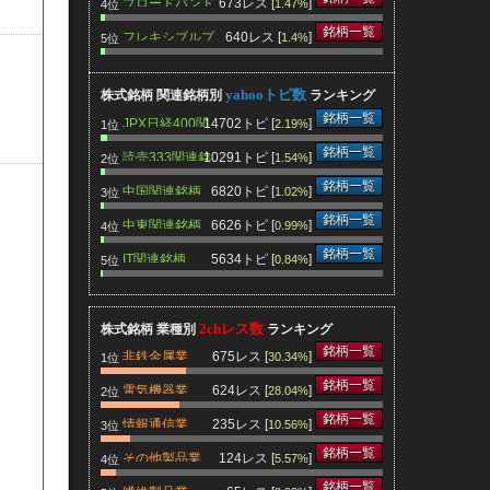
ブロードバンド
673レス [
]
1.47%
4位
関連銘柄
銘柄一覧
フレキシブルプ
640レス [
]
1.4%
5位
リント基板関連
銘柄
yahooトピ数
株式銘柄 関連銘柄別
ランキング
銘柄一覧
JPX日経400関
14702トピ [
]
2.19%
1位
連銘柄
銘柄一覧
読売333関連銘
10291トピ [
]
1.54%
2位
柄
銘柄一覧
中国関連銘柄
6820トピ [
]
1.02%
3位
銘柄一覧
中東関連銘柄
6626トピ [
]
0.99%
4位
銘柄一覧
IT関連銘柄
5634トピ [
]
0.84%
5位
2chレス数
株式銘柄 業種別
ランキング
銘柄一覧
非鉄金属業
675レス [
]
30.34%
1位
銘柄一覧
電気機器業
624レス [
]
28.04%
2位
銘柄一覧
情報通信業
235レス [
]
10.56%
3位
銘柄一覧
その他製品業
124レス [
]
5.57%
4位
銘柄一覧