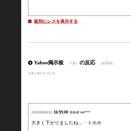
板別にレスを表示する
Yahoo掲示板
の反応
（Y板）
（新着順）
スポンサード リンク
16:55:00
2026/08/06(木)
投稿者:4af*****
大きく下がりましたね…・トホホ