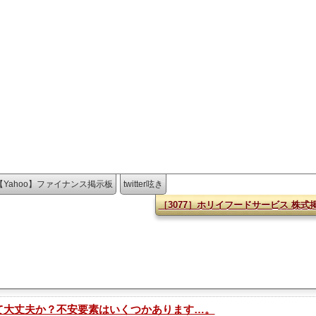
【Yahoo】ファイナンス掲示板
twitter呟き
［3077］ホリイフードサービス 株式
買って大丈夫か？不安要素はいくつかあります…。