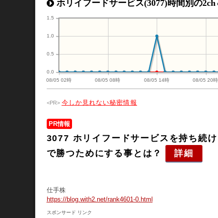
ホリイフードサービス(3077)時間別の2ch
1.5
1.0
0.5
0.0
08/05 02時
08/05 08時
08/05 14時
08/05 20
今しか見れない秘密情報
PR情報
3077 ホリイフードサービスを持ち
で勝つためにする事とは？
詳細
仕手株
https://blog.with2.net/rank4601-0.html
スポンサード リンク