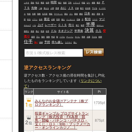
時間
Ｐ
ンチキ
受給
昨日
整形
信用
統計
地獄
万件
トランプ
利益
ぴー
者数
最高
ＴＳ
先物
おに
ＪＸ
一緒
買える
人間
普通
評価
殿方
好決算
下げる
ＶＩＤＥ
日本
Ｏ
特攻
失業
海峡
任天堂
無駄
マーケット
過去
ゴミ
最後
継続
旅行
意味
全
最近
配信
マジ
部
本当
イラン
全然
必要
世界
個人
ベッセント
悲惨
月
リスク
半導
上げ
レーザー
ＣＩＳ
売り
ホルムズ
バカ
電工
無理
おかしい
決算
ドル
キオクシア
半導体
介入
空
損切り
資産
負け
投資
合意
売り
雇用
万人
海外
保険
申請
朝
バブル
チンパン
ヤバい
簡単
太陽
下がる
状態
仕手
予想
持ち越し
買え
逮捕
コクサイ
強い
逆アクセスランキング
逆アクセス数・アクセス後の滞在時間を集計しPt化
したものをランキングしています（
リンクについ
て
）
ランク
サイト名
Pt
みんなのお金儲けアンテナ［株ブ
1735pt
ログランキング］
投資ギャンブル ブログサイトラン
キング［株式投資・FX為替・競
馬・競輪・パチンコ・パチスロ・
875pt
宝くじ・ロト・toto・ブックメーカ
ー・オンラインカジノ…］