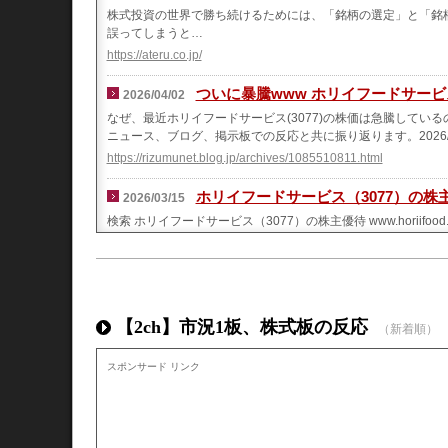
株式投資の世界で勝ち続けるためには、「銘柄の選定」と「銘
誤ってしまうと…
https://ateru.co.jp/
ついに暴騰www ホリイフードサービス(3
2026/04/02
なぜ、最近ホリイフードサービス(3077)の株価は急騰して
ニュース、ブログ、掲示板での反応と共に振り返ります。2026/03/24(
https://rizumunet.blog.jp/archives/1085510811.html
ホリイフードサービス（3077）の株
2026/03/15
検索 ホリイフードサービス（3077）の株主優待 www.horii
フードサービス の株主優待をご紹介します この銘柄は 高額
容になっています。 基本情報 権利確定日：11月末日 単元株数：
下 2つから選択できます。 ① ジャパネットたかた ギフトカー
https://www.kabunusiyu-tai.net/entry/2026/03/15/191858
【2ch】市況1板、株式板の反応
（新着順）
株主優待情報・ホリイフードサービ
2026/03/11
ホリイフードサービス（銘柄コード：3077） 更新日3/4 ーー
スポンサード リンク
に、和風ダイニング・居酒屋・食事店等を展開。代表ブランドは
https://a09089535463.muragon.com/entry/1253.html