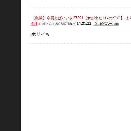
【急騰】今買えばいい株27291【女が出たﾄｲﾚのﾋﾞﾃﾞ】
よ
491
14:21:33
:山師さん：2026/07/15(水)
ID:L1O/QVws.net
ホリイｗ