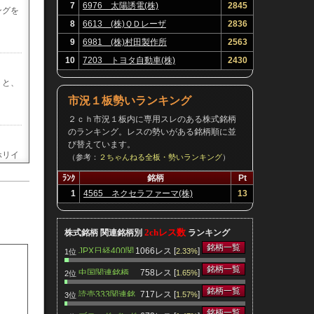
7
6976 太陽誘電(株)
2845
ングを
8
6613 (株)ＱＤレーザ
2836
9
6981 (株)村田製作所
2563
10
7203 トヨタ自動車(株)
2430
トと、
市況１板勢いランキング
２ｃｈ市況１板内に専用スレのある株式銘柄
のランキング。レスの勢いがある銘柄順に並
び替えています。
ホリイ
（参考：
２ちゃんねる全板・勢いランキング
）
べる内
ﾗﾝｸ
銘柄
Pt
容 以
1
4565 ネクセラファーマ(株)
13
2chレス数
株式銘柄 関連銘柄別
ランキング
銘柄一覧
JPX日経400関
1066レス [
]
2.33%
1位
を拠点
連銘柄
銘柄一覧
中国関連銘柄
758レス [
]
1.65%
2位
銘柄一覧
読売333関連銘
717レス [
]
1.57%
3位
柄
銘柄一覧