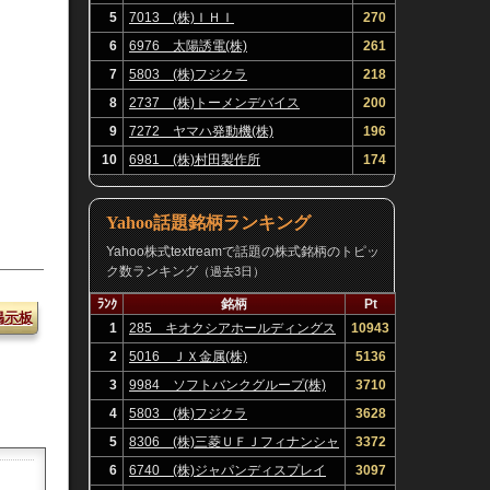
5
7013 (株)ＩＨＩ
270
6
6976 太陽誘電(株)
261
7
5803 (株)フジクラ
218
8
2737 (株)トーメンデバイス
200
9
7272 ヤマハ発動機(株)
196
10
6981 (株)村田製作所
174
Yahoo話題銘柄ランキング
Yahoo株式textreamで話題の株式銘柄のトピッ
ク数ランキング
（過去3日）
ﾗﾝｸ
銘柄
Pt
掲示板
1
285 キオクシアホールディングス
10943
(株)
2
5016 ＪＸ金属(株)
5136
3
9984 ソフトバンクグループ(株)
3710
4
5803 (株)フジクラ
3628
5
8306 (株)三菱ＵＦＪフィナンシャ
3372
ル・グループ
6
6740 (株)ジャパンディスプレイ
3097