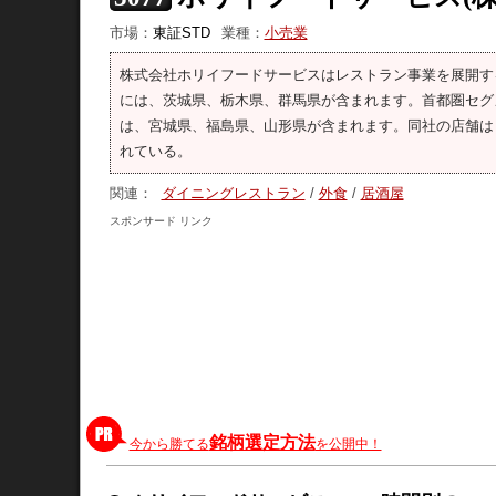
市場：
東証STD
業種：
小売業
株式会社ホリイフードサービスはレストラン事業を展開す
には、茨城県、栃木県、群馬県が含まれます。首都圏セグ
は、宮城県、福島県、山形県が含まれます。同社の店舗は
れている。
関連：
ダイニングレストラン
/
外食
/
居酒屋
スポンサード リンク
銘柄選定方法
今から勝てる
を公開中！