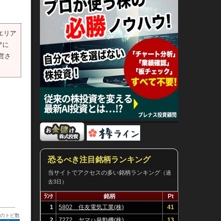
エリア
アに
営さ
恐るべき注目銘柄ランキング
当サイトでアクセスの多い銘柄ランキング
（過
去3日）
ﾗﾝｸ
銘柄
Pt
1
5802 住友電気工業(株)
41
板のトピ数
2
7272 ヤマハ発動機(株)
13