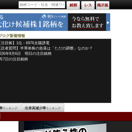
銘柄
レス
掲示板
ブログ新着情報
【注目株】1位：6976太陽誘電
【読者質問】半導体株の急落は「ただの調整」なのか？
2026年8月6日 明日の注目銘柄
8月7日の注目銘柄
率
出来高減少率
ランキング
ランキング