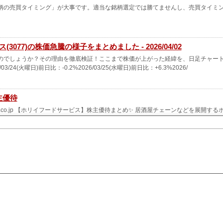
柄の売買タイミング」が大事です。適当な銘柄選定では勝てませんし、売買タイミ
077)の株価急騰の様子をまとめました - 2026/04/02
いるのでしょうか？その理由を徹底検証！ここまで株価が上がった経緯を、日足チャー
火曜日)前日比：-0.2%2026/03/25(水曜日)前日比：+6.3%2026/
主優待
food.co.jp 【ホリイフードサービス】株主優待まとめ✨ 居酒屋チェーンなどを展開する
優待として注目されている株主優待。ジャパネットの電子ギフトか、自社食事券を選
100株 優待の種類：ギフトカード・食事券 ※優待対象は 500株以上 株主優待の内
ド（電子クーポン）② ホリイフード食事券 優待内容一覧 500…
ス
ーーーーーーーーーーーーーーーーー ① どんな企業か ◆ 事業内容 … 茨城県水戸市
「隠れ菴 忍家」を中心に、多様な業態で外食サービスを提供する外...