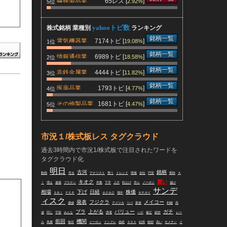
繊維製品業
65レス [
]
2.92%
5位
yahooトピ数
株式銘柄 業種別
ランキング
銘柄一覧
電気機器業
7174トピ [
]
19.08%
1位
銘柄一覧
情報通信業
6989トピ [
]
18.58%
2位
銘柄一覧
非鉄金属業
4444トピ [
]
11.82%
3位
銘柄一覧
医薬品業
1793トピ [
]
4.77%
4位
銘柄一覧
その他製品業
1681トピ [
]
4.47%
5位
市況１/株式板レス タグクラウド
過去3時間内で市況1/株式板で注目されたワードを
タグクラウド化
明日
古河
銘柄
動画
売る
アナリスト
買う
トレンド
情報
会社
円安
期待
Ａ
キオク
買い
Ｉ
増え
速報
プラテン
件数
下手
上方
利上げ
売ら
ノーポジ
儲け
サンデ
相場
下げ
日経
株価
ＳＢＩ
ＰＥＲ
ホクホク
場中
キチガイ
ィスク
発表
フジクラ
メイコー
価値
アメリカ
リバ
新規
利確
高
プラ
上がる
バリュー
ガチ
値
同じ
宇宙
みんな
誘電
ハゲ
修正
絶対
レベ
前回
機関
ル
馬鹿
毎日
イーロン
インフレ
超絶
ＳＯＸ
結局
狼狽
高い
モメチン
イ