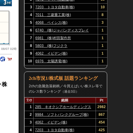
3
7203 トヨタ自動車(株)
10
4
7011 三菱重工業(株)
8
5
4068 ベイシス(株)
3
6
6740 (株)ジャパンディスプレイ
1
7
6981 (株)村田製作所
1
8
5803 (株)フジクラ
1
08/07 02時
9
4062 イビデン(株)
1
10
6976 太陽誘電(株)
1
2ch市況1/株式板 話題ランキング
今株
2chの急騰急落銘柄／今買えばいい株スレ等で
のレス数ランキング
（過去3日）
ﾗﾝｸ
銘柄
Pt
1
285 キオクシアホールディングス
2982
(株)
2
9984 ソフトバンクグループ(株)
867
3
4062 イビデン(株)
454
4
7203 トヨタ自動車(株)
425