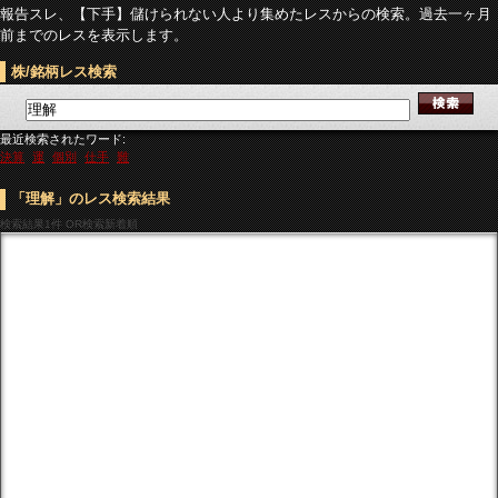
報告スレ、【下手】儲けられない人より集めたレスからの検索。過去一ヶ月
前までのレスを表示します。
株/銘柄レス検索
最近検索されたワード:
決算
運
個別
仕手
難
「理解」のレス検索結果
検索結果
1件 OR検索新着順