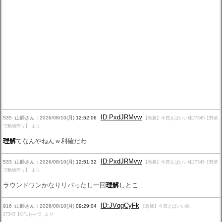
ID:PxdJRMvw
535 :山師さん：2026/08/10(月)
12:52:06
【急騰】今買えばいい株27345【野菜
で動物作り】 より
理解
てなんやねんｗ利確だわ
ID:PxdJRMvw
533 :山師さん：2026/08/10(月)
12:51:32
【急騰】今買えばいい株27345【野菜
で動物作り】 より
ラウンドワンかなりリバったし一回
理解
しとこ
ID:JVqqCyFk
916 :山師さん：2026/08/10(月)
09:29:04
【急騰】今買えばいい株
27343【⊆^U)┬┬~】 より