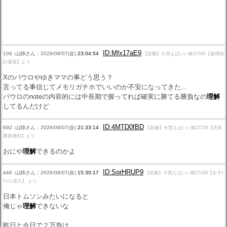
ID:Mfx17aE9
106 :山師さん：2026/08/07(金)
23:04:54
【急騰】今買えばいい株27340【雇用統
計通過】より
Xのパウロやゆきママの事どう思う？
言ってる事信じてメモリガチホでいいのか不安になってきた…
パウロのnoteの内容的には中長期で握ってれば確実に勝てる勝負なの
理解
してるんだけど
ID:4MTD0fBD
692 :山師さん：2026/08/07(金)
21:33:14
【急騰】今買えばいい株27339【決算
勝負連戦】より
おにや
理解
できるのかよ
ID:SorHRUP9
446 :山師さん：2026/08/07(金)
15:30:17
【急騰】今買えばいい株27338【女子ﾄ
ｲﾚに潜入】 より
日本トムソンみたいになると
俺じゃ
理解
できないな
昨日と今日で２万負け