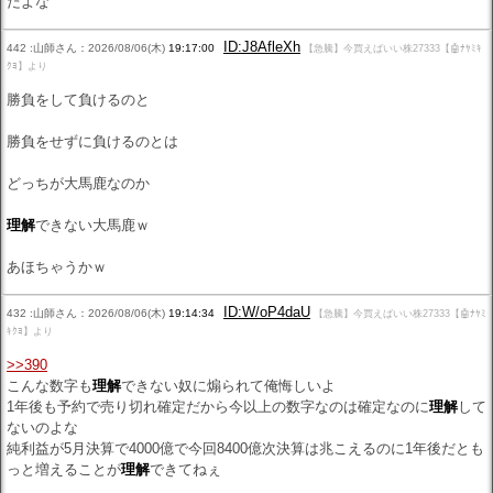
だよな
ID:J8AfleXh
442 :山師さん：2026/08/06(木)
19:17:00
【急騰】今買えばいい株27333【🤖ﾅﾔﾐｷ
ｸﾖ】より
勝負をして負けるのと
勝負をせずに負けるのとは
どっちが大馬鹿なのか
理解
できない大馬鹿ｗ
あほちゃうかｗ
ID:W/oP4daU
432 :山師さん：2026/08/06(木)
19:14:34
【急騰】今買えばいい株27333【🤖ﾅﾔﾐ
ｷｸﾖ】より
>>390
こんな数字も
理解
できない奴に煽られて俺悔しいよ
1年後も予約で売り切れ確定だから今以上の数字なのは確定なのに
理解
して
ないのよな
純利益が5月決算で4000億で今回8400億次決算は兆こえるのに1年後だとも
っと増えることが
理解
できてねぇ