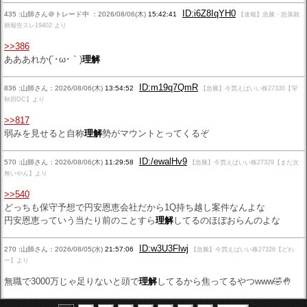
ID:i6Z8IqYH0
435 :山師さん＠トレード中 ：2026/08/06(木)
15:42:41
【速報】急騰・急落銘
柄報告スレ19402 より
>>386
あああれか(´･ω･｀)
理解
ID:m19q7QmR
836 :山師さん：2026/08/06(木)
13:54:52
【急騰】今買えばいい株27330【🐻
秋田DC】より
>>817
弱みを見せると自称
理解
勢がマウントとってくるぞ
ID:/ewalHv9
570 :山師さん：2026/08/06(木)
11:29:58
【急騰】今買えばいい株27329【また次
無いやん】より
>>540
どっちも保守予想で円安恩恵会社だから1Q持ち越し案件なんよな
円安恩恵っていう当たり前のことすら
理解
してるのほぼおらんのよな
ID:w3U3Flwj
270 :山師さん：2026/08/05(水)
21:57:06
【急騰】今買えばいい株27326【どわ
ー】より
無職で3000万じゃ足りないと頭で
理解
してるから焦ってるやつwww🤣🤚