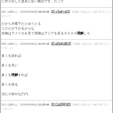
に作り出した道具に近い概念です」だって
ID:ySaf+g2V
692 :山師さん：2026/08/09(日)
00:10:39
【急騰】今買えばいい株27341【プンス
カ】より
だから月曜下だとゆうとる
コスピが下がるからな
先物はアメリカを見て現物はアジアを見るそろそろ
理解
しろ
ID:qDoKdBJF
586 :山師さん：2026/08/08(土)
21:47:19
【急騰】今買えばいい株27341【プン
スカ】 より
多くを語れば
多くを失い
多くを
理解
すれば
多くを得る
当たり前やな(^o^)
ID:CpDRFt83
515 :山師さん：2026/08/08(土)
21:05:46
【急騰】今買えばいい株27341【プン
スカ】より