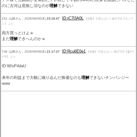
のに古河は底無し沼なのが
理解
できない
ID:rC7l3A0L
152 :山師さん：2026/08/06(木)
23:16:47
【急騰】今買えばいい株27334【モメマ
ン】 より
両方買っとけよｗ
まだ
理解
できへんのかｗ
ID:Rcu6E0e1
738 :山師さん：2026/08/06(木)
21:17:27
【急騰】今買えばいい株27333【🤖ﾅﾔﾐ
ｷｸﾖ】 より
ID:W/oP4daU
来年の利益まで大幅に織り込んだ株価なのも
理解
できないチンパンジー
www