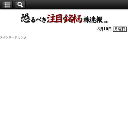
【仕
手
株】
8
10
月
日
月曜日
恐
スポンサード リンク
る
べ
き
注
目
銘
柄
株
速
報