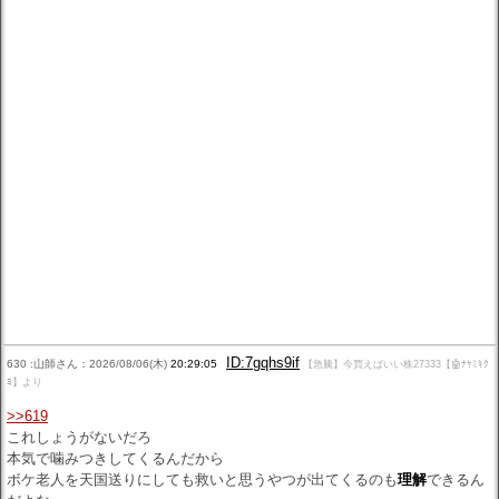
ID:7gqhs9if
630 :山師さん：2026/08/06(木)
20:29:05
【急騰】今買えばいい株27333【🤖ﾅﾔﾐｷｸ
ﾖ】より
>>619
これしょうがないだろ
本気で噛みつきしてくるんだから
ボケ老人を天国送りにしても救いと思うやつが出てくるのも
理解
できるん