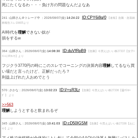
死にたくなるわ・・・負け方の問題なんだよなあ
ID:CPY6i8q/0
241 :山師さん＠トレード中 ：2026/08/07(金)
14:24:22
【速報】急騰・急落銘
柄報告スレ19405より
AI時代を
理解
できない奴が
損をするw
ID:duVfRpB9
364 :山師さん：2026/08/07(金)
14:08:30
【急騰】今買えばいい株27337【女子ﾄ
ｲﾚにIRｶﾒﾗ】より
フジクラ3770円の時にこのスレでコーニングの決算内容
理解
してるなら買
い場だと言ったけど、正解だったろ？
利益上げれた人おめでとう
ID:l/+sR3Lr
570 :さかな：2026/08/07(金)
13:02:23
【急騰】今買えばいい株27336【🤖ﾀﾃﾛﾊ
ｹﾞ】 より
>>563
理解
しようとすると飲まれるぞ
ID:cD50IGSM
345 :山師さん：2026/08/07(金)
10:41:03
【急騰】今買えばいい株27336【おに
や】より
アメ株で光銘柄が全体的にトレ転して今朝のAAOIの決算も無難にパスした