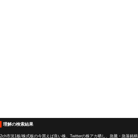
理解の検索結果
2ch市況1板/株式板の今買えば良い株、Twitterの株アカ晒し、急騰・急落銘柄