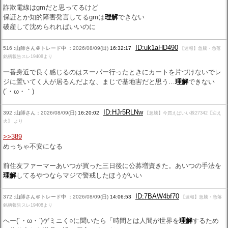
詐欺電線はgmだと思ってるけど
保証とか知的障害発言してるgmは
理解
できない
破産して沈められればいいのに
ID:uk1aHD490
516 :山師さん＠トレード中 ：2026/08/09(日)
16:32:17
【速報】急騰・急落
銘柄報告スレ19408より
一番身近で良く感じるのはスーパー行ったときにカートを片づけないでレ
ジに置いてく人が居るんだよな、まじで基地害だと思う…
理解
できない
(´・ω・｀)
ID:HJr5RLNw
392 :山師さん：2026/08/09(日)
16:20:02
【急騰】今買えばいい株27342【迎え
火】 より
>>389
めっちゃ不安になる
前住友ファーマーあいつが買った三日後に公募増資きた。あいつの手法を
理解
してるやつならマジで警戒したほうがいい
ID:7BAW4bf70
372 :山師さん＠トレード中 ：2026/08/09(日)
14:06:53
【速報】急騰・急落
銘柄報告スレ19408より
へー(´・ω・`)ゲミニく○に聞いたら「時間とは人間が世界を
理解
するため