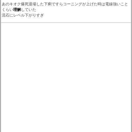
あのキオク爆死退場した下痢ですらコーニングが上げた時は電線強いこと
くらい
理解
していた
流石にレベル下がりすぎ