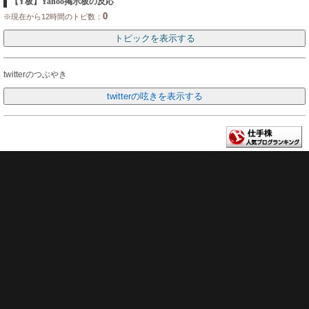
【Y板】Yahoo掲示板の反応
0
※現在から12時間のトピ数：
twitterのつぶやき