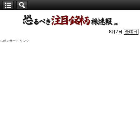
【仕
手
株】
8
7
月
日
金曜日
恐
スポンサード リンク
る
べ
き
注
目
銘
柄
株
速
報