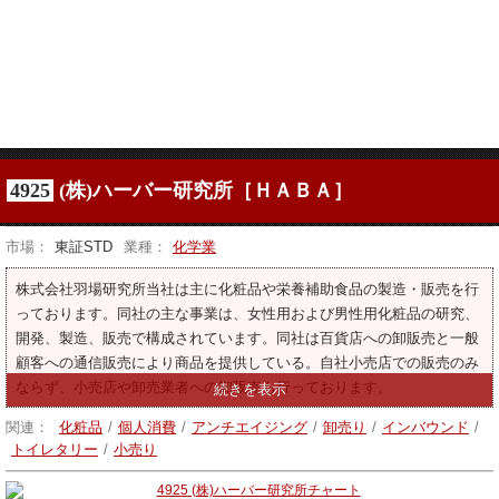
4925
(株)ハーバー研究所［ＨＡＢＡ］
市場：
東証STD
業種：
化学業
株式会社羽場研究所当社は主に化粧品や栄養補助食品の製造・販売を行
っております。同社の主な事業は、女性用および男性用化粧品の研究、
開発、製造、販売で構成されています。同社は百貨店への卸販売と一般
顧客への通信販売により商品を提供している。自社小売店での販売のみ
ならず、小売店や卸売業者への卸販売も行っております。
関連：
化粧品
/
個人消費
/
アンチエイジング
/
卸売り
/
インバウンド
/
トイレタリー
/
小売り