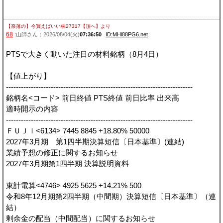
【奈落の】今買えばいい株27317【頂へ】
より
68
:山師さん：2026/08/04(火)
07:36:50
ID:MHl88PG6.net
PTSで大きく動いた注目の材料銘柄（8月4日）
【値上がり】
---------------------------------------------------------------------------
銘柄名<コード> 前日終値 PTS終値 前日比率 出来高
適時開示の内容
---------------------------------------------------------------------------
ＦＵＪＩ<6134> 7445 8845 +18.80% 50000
2027年3月期 第1四半期決算短信〔日本基準〕(連結)
業績予想の修正に関するお知らせ
2027年3月期第1四半期 決算説明資料
東計電算<4746> 4925 5625 +14.21% 500
令和8年12月期第2四半期（中間期）決算短信〔日本基準〕（連
結）
剰余金の配当（中間配当）に関するお知らせ