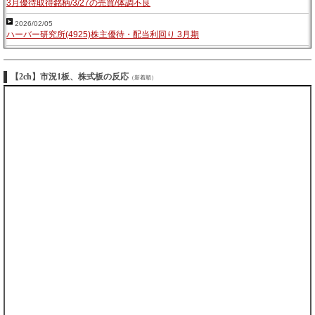
3月優待取得銘柄/3/27の売買/体調不良
2026/02/05
ハーバー研究所(4925)株主優待・配当利回り 3月期
【2ch】市況1板、株式板の反応
（新着順）