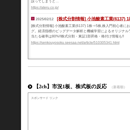
誤ってしまうと…
https://ateru.co.jp/
[株式分割情報] 小池酸素工業(6137) 
2025/02/12
[株式分割情報] 小池酸素工業(6137) 1株⇒5株,株入門初
グ。経済指標のビッグデータ解析と機械学習によるオリジナル予測理
当たる確率は80%!!株式分割・東証1部昇格・格付け情報も!!
https://senkouyosoku.seesaa.net/article/510305341.html
【2ch】市況1板、株式板の反応
（新着順）
スポンサード リンク