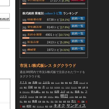
その他製品業
171レス [
]
5.3%
5位
yahooトピ数
株式銘柄 業種別
ランキング
銘柄一覧
情報通信業
8738トピ [
]
19.1%
1位
銘柄一覧
電気機器業
8140トピ [
]
17.8%
2位
銘柄一覧
非鉄金属業
4901トピ [
]
10.71%
3位
銘柄一覧
医薬品業
2413トピ [
]
5.28%
4位
銘柄一覧
機械業
1972トピ [
]
4.31%
5位
市況１/株式板レス タグクラウド
過去3時間内で市況1/株式板で注目されたワードを
タグクラウド化
ＰＴＳ
先物
上がる
予想
理解
生活
会社
ＣＩＳ
受給
桐谷
数字
ストップ
み
日経
月
んな
修正
地獄
統計
いつ
介入
ＮＥＷＳ
ＡＩ
リスク
チンパン
利確
人間
過
持ち越し
信用
上げ
発表
フ
去
アナリスト
為替
寄り
跨ぎ
合意
高い
増え
明日
ジクラ
マイナス
可能
市場
結果
プラテン
損切り
バブル
高値
人生
落ち
株価
売り
同じ
最後
毎日
評価
資金
怖い
売る
円安
現金
状態
新規
買え
悲惨
仕
キオク
サンディス
絶対
手
最高
伸び
マーケット
殿方
証券