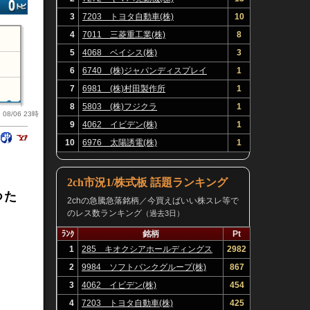
3
7203 トヨタ自動車(株)
10
4
7011 三菱重工業(株)
8
5
4068 ベイシス(株)
3
6
6740 (株)ジャパンディスプレイ
1
7
6981 (株)村田製作所
1
8
5803 (株)フジクラ
1
08/06 23時
9
4062 イビデン(株)
1
10
6976 太陽誘電(株)
1
2ch市況1/株式板 話題ランキング
つた
2chの急騰急落銘柄／今買えばいい株スレ等で
のレス数ランキング
（過去3日）
ﾗﾝｸ
銘柄
Pt
1
285 キオクシアホールディングス
2982
(株)
2
9984 ソフトバンクグループ(株)
867
3
4062 イビデン(株)
454
4
7203 トヨタ自動車(株)
425