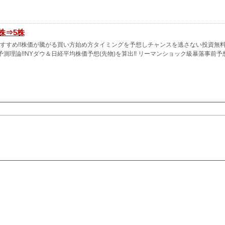
1株⇒5株
心者におすすめ!!株価が騰がる買い方始め方タイミングを予想しチャンスを逃さない投資無
論!!NYダウ＆日経平均株価予想(先物)を算出!! リーマンショック級暴落事前予想