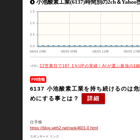
小池酸素工業(6137)時間別の2ch＆Yaho
1.5
1.0
0.5
0.0
08/04 23時
08/05 05時
08/05 11時
08/05 17
12営業日で187.1％UPの実績！AIが選ぶ最強の1
PR情報
6137 小池酸素工業を持ち続けるの
めにする事とは？
詳細
仕手株
https://blog.with2.net/rank4601-0.html
スポンサード リンク