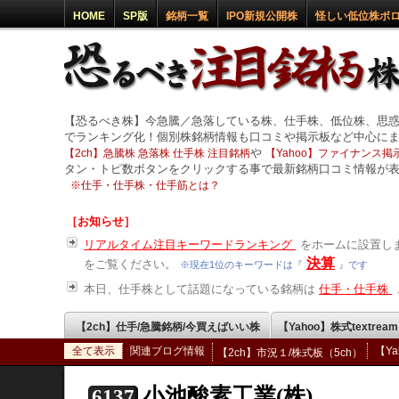
HOME
SP版
銘柄一覧
IPO新規公開株
怪しい低位株ボ
【恐るべき株】今急騰／急落している株、仕手株、低位株、思
でランキング化！個別株銘柄情報も口コミや掲示板など中心に
や
【2ch】急騰株 急落株 仕手株 注目銘柄
【Yahoo】ファイナンス掲示
タン・トピ数ボタンをクリックする事で最新銘柄口コミ情報が
※
仕手・仕手株・仕手筋とは？
［お知らせ］
リアルタイム注目キーワードランキング
をホームに設置しま
決算
をご覧ください。
※現在1位のキーワードは『
』です
本日、仕手株として話題になっている銘柄は
仕手・仕手株
【2ch】仕手/急騰銘柄/今買えばいい株
【Yahoo】株式textrea
全て表示
関連ブログ情報
【Y
【2ch】市況１/株式板（5ch）
小池酸素工業(株)
6137