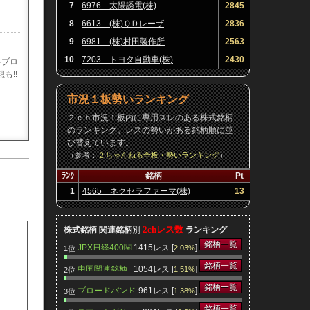
7
6976 太陽誘電(株)
2845
8
6613 (株)ＱＤレーザ
2836
9
6981 (株)村田製作所
2563
10
7203 トヨタ自動車(株)
2430
料ブロ
も!!
市況１板勢いランキング
２ｃｈ市況１板内に専用スレのある株式銘柄
のランキング。レスの勢いがある銘柄順に並
び替えています。
（参考：
２ちゃんねる全板・勢いランキング
）
ﾗﾝｸ
銘柄
Pt
1
4565 ネクセラファーマ(株)
13
2chレス数
株式銘柄 関連銘柄別
ランキング
銘柄一覧
JPX日経400関
1415レス [
]
2.03%
1位
連銘柄
銘柄一覧
中国関連銘柄
1054レス [
]
1.51%
2位
銘柄一覧
ブロードバンド
961レス [
]
1.38%
3位
関連銘柄
銘柄一覧