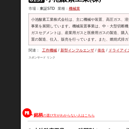
市場：
東証STD
業種：
機械業
小池酸素工業株式会社は、主に機械や装置、高圧ガス、溶
事業を展開しています。機械装置事業は、中・大型切断機
ガスセグメントは、産業用ガスと医療用ガスの製造、購入
置の製造、仕入、販売を行っています。また、燃焼式排ガ
関連：
工作機械
/
新型インフルエンザ
/
衛生
/
ドライアイ
スポンサード リンク
銘柄
の選び方がわからない人はこちら