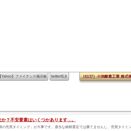
【Yahoo】ファイナンス掲示板
twitter呟き
［6137］小池酸素工業 株式
丈夫か？不安要素はいくつかあります…。
柄の売買タイミング」が大事です。適当な銘柄選定では勝てませんし、売買タイミ