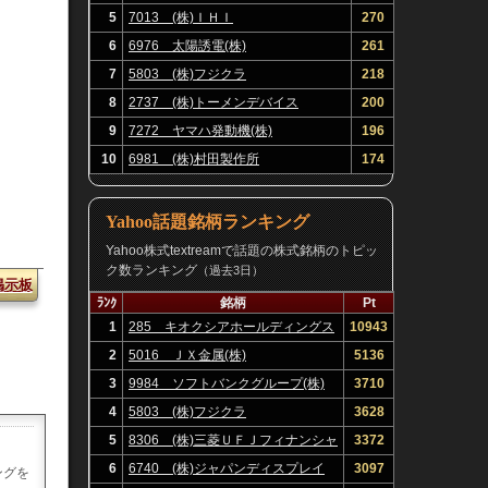
5
7013 (株)ＩＨＩ
270
6
6976 太陽誘電(株)
261
7
5803 (株)フジクラ
218
8
2737 (株)トーメンデバイス
200
9
7272 ヤマハ発動機(株)
196
10
6981 (株)村田製作所
174
Yahoo話題銘柄ランキング
Yahoo株式textreamで話題の株式銘柄のトピッ
ク数ランキング
（過去3日）
掲示板
ﾗﾝｸ
銘柄
Pt
1
285 キオクシアホールディングス
10943
(株)
2
5016 ＪＸ金属(株)
5136
3
9984 ソフトバンクグループ(株)
3710
4
5803 (株)フジクラ
3628
5
8306 (株)三菱ＵＦＪフィナンシャ
3372
ル・グループ
6
6740 (株)ジャパンディスプレイ
3097
ングを