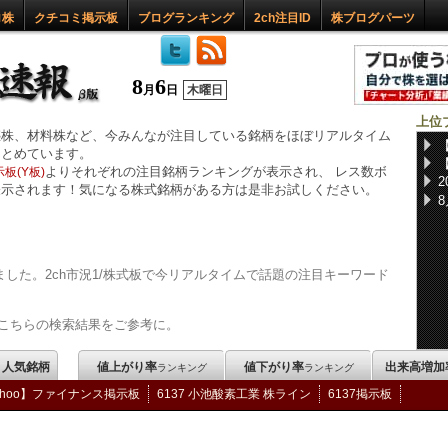
ロ株
クチコミ掲示板
ブログランキング
2ch注目ID
株ブログパーツ
8
6
月
日
木曜日
上位
惑株、材料株など、今みんなが注目している銘柄をほぼリアルタイム
まとめています。
よりそれぞれの注目銘柄ランキングが表示され、 レス数ボ
板(Y板)
表示されます！気になる株式銘柄がある方は是非お試しください。
した。2ch市況1/株式板で今リアルタイムで話題の注目キーワード
こちらの検索結果をご参考に。
m 人気銘柄
値上がり率
値下がり率
出来高増加
ランキング
ランキング
ahoo】ファイナンス掲示板
6137 小池酸素工業 株ライン
6137掲示板