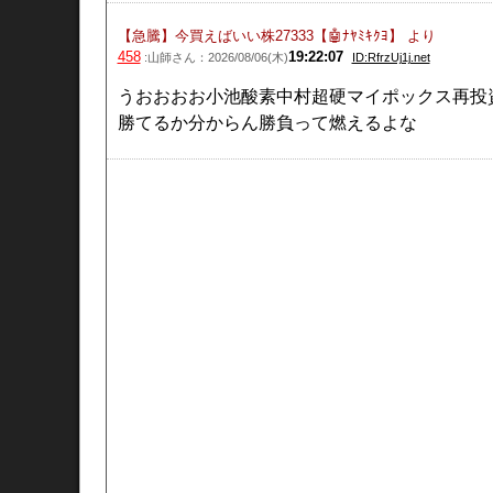
【急騰】今買えばいい株27333【🤖ﾅﾔﾐｷｸﾖ】
より
458
19:22:07
:山師さん：2026/08/06(木)
ID:RfrzUj1j.net
うおおおお小池酸素中村超硬マイポックス再投
勝てるか分からん勝負って燃えるよな