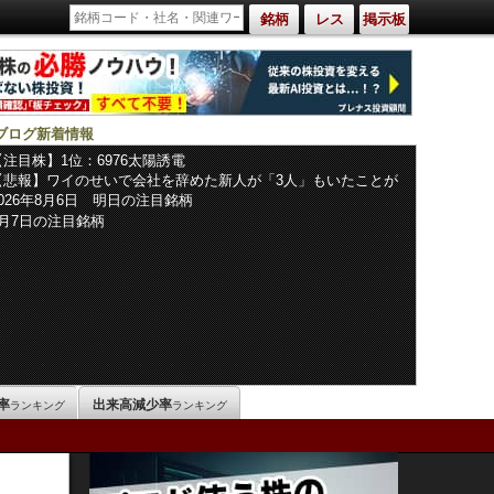
銘柄
レス
掲示板
ブログ新着情報
【注目株】1位：6976太陽誘電
【悲報】ワイのせいで会社を辞めた新人が「3人」もいたことが
発覚ｗｗｗｗｗ
2026年8月6日 明日の注目銘柄
8月7日の注目銘柄
率
出来高減少率
ランキング
ランキング