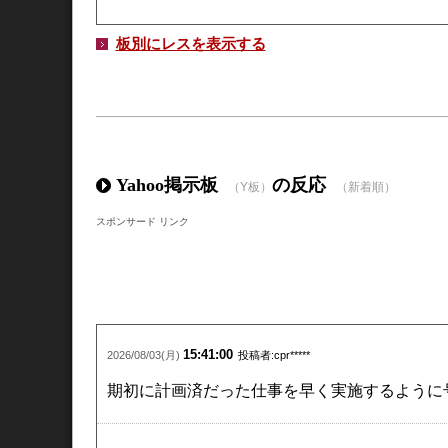
板別にレスを表示する
Yahoo掲示板
の反応
（Y板）
（新着順）
スポンサード リンク
15:41:00
2026/08/03(月)
投稿者:cpr*****
期初に計画済だった仕事を早く実施するように