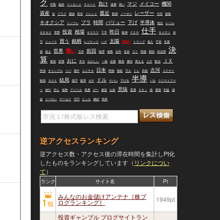
ク
負け
マジ
メイコー
機関
件数
超絶
ベッセント
チャート
逮捕
強い
資産
最近
レーザー
金
プラス
価値
高市
トレンド
動画
ノーポジ
今回
速報
キオクシア
プラ
時間
バリュー
下げ
半導体
インフレ
地合
レベル
仕手
投資
相場
昨日
キチガイ
実際
キラスラ
下手
阪神
ＰＥＲ
モメチン
赤
買う
銘柄
太陽
字
ニュース
レゾナック
ハゲ
空売り
トランプ
個人
宇宙
失業
決
世界
買い
前回
損
超え
万件
無理
者数
去年
名前
ゴミ
情報
期待
好決算
算
おに
ＪＸ
整形
誘電
本当
おかしい
一緒
必要
勝負
優待
買える
上方
配信
日本
古河
申請
ギャンブル
リバ
場中
ユニチカ
関係
無駄
万人
トレ
高校
コクサイ
半導
結局
ドル
狼狽
ＳＯＸ
億円
雇用
ガチ
ヤバい
下げる
バカ
クリストファ
意味
ー
旅行
売ら
保険
アメリカ
馬鹿
ぴー
暴落
お前
普通
ＳＢＩ
誰
通期
利益
減
益
イーロン
デーセク
万円
どっち
継続
簡単
逆アクセスランキング
逆アクセス数・アクセス後の滞在時間を集計しPt化
したものをランキングしています（
リンクについ
て
）
ランク
サイト名
Pt
みんなのお金儲けアンテナ［株ブ
1949pt
ログランキング］
投資ギャンブル ブログサイトラン