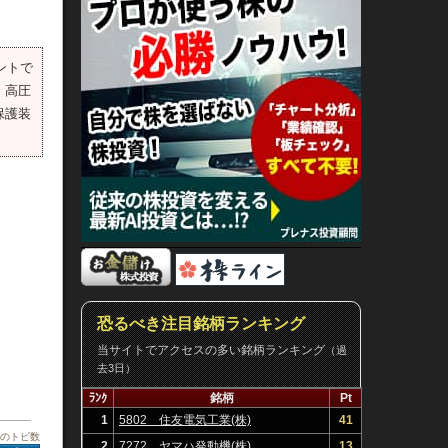
ントで
。高圧
保護装
恐るべき注目銘柄ランキング
当サイトでアクセスの多い銘柄ランキング
（過
去3日）
ﾗﾝｸ
銘柄
Pt
1
5802 住友電気工業(株)
41
板のトピ数
2
7272 ヤマハ発動機(株)
13