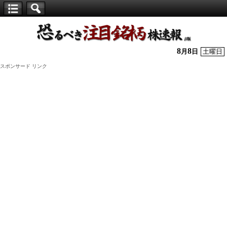
【仕
手
株】
8
8
月
日
土曜日
恐
スポンサード リンク
る
べ
き
注
目
銘
柄
株
速
報