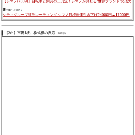
【シマノ(7309)】自転車と釣具の二刀流！シマノが見せる“世界ブランド”の底力
2025/08/12
シティグループ証券レーティング シマノ目標株価引き下げ24000円→17000円
【2ch】市況1板、株式板の反応
（新着順）