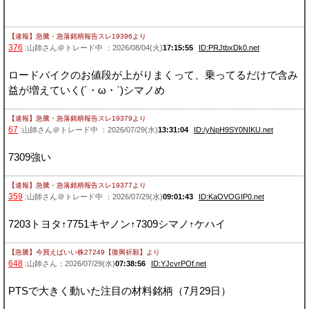
【速報】急騰・急落銘柄報告スレ19396
より
376
:山師さん＠トレード中 ：2026/08/04(火)
17:15:55
ID:PRJtbxDk0.net
ロードバイクのお値段が上がりまくって、乗ってるだけで含み
益が増えていく(´・ω・`)シマノめ
【速報】急騰・急落銘柄報告スレ19379
より
67
:山師さん＠トレード中 ：2026/07/29(水)
13:31:04
ID:/yNpH9SY0NIKU.net
7309強い
【速報】急騰・急落銘柄報告スレ19377
より
359
:山師さん＠トレード中 ：2026/07/29(水)
09:01:43
ID:KaOVOGIP0.net
7203トヨタ↑7751キヤノン↑7309シマノ↑ケハイ
【急騰】今買えばいい株27249【復興祈願】
より
648
:山師さん：2026/07/29(水)
07:38:56
ID:YJcvrPOf.net
PTSで大きく動いた注目の材料銘柄（7月29日）