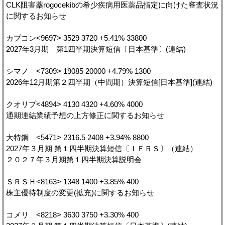
CLK阻害薬rogocekibの希少疾病用医薬品指定に向けた審査状況
に関するお知らせ
カプコン<9697> 3529 3720 +5.41% 33800
2027年3月期 第1四半期決算短信〔日本基準〕(連結)
シマノ <7309> 19085 20000 +4.79% 1300
2026年12月期第２四半期（中間期）決算短信[日本基準](連結)
クオリプ<4894> 4130 4320 +4.60% 4000
通期連結業績予想の上方修正に関するお知らせ
大特鋼 <5471> 2316.5 2408 +3.94% 8800
2027年３月期 第１四半期決算短信〔ＩＦＲＳ〕（連結）
２０２７年３月期第１四半期決算説明会
ＳＲＳＨ<8163> 1348 1400 +3.85% 400
株主優待制度の変更(拡充)に関するお知らせ
コメリ <8218> 3630 3750 +3.30% 400