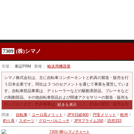
7309
(株)シマノ
市場：
東証PRM
業種：
輸送用機器業
シマノ株式会社は、主に自転車コンポーネントと釣具の製造・販売を行
う日本企業です。同社は 3 つのセグメントを通じて事業を運営していま
す。自転車部品事業は、ディレーラーなどの駆動系部品、ブレーキなど
の制動部品、その他自転車部品および関連アクセサリーの製造・販売を
行っております。釣具事業は、リール、ロッド、釣具の製造・販売を行
っております。もう一方のセグメントは、ボート関連機器およびその他
関連：
自転車
/
ユーロ高メリット
/
JPX日経400
/
円安メリット
/
欧州
/
の製品の製造および販売を行っています。
釣り具
/
スポーツ
/
グローバルニッチ
/
JPXプライム150
/
読売333