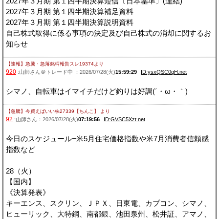
2027年３月期 第１四半期決算短信〔日本基準〕(連結)
2027年３月期 第１四半期決算補足資料
2027年３月期 第１四半期決算説明資料
自己株式取得に係る事項の決定及び自己株式の消却に関するお
知らせ
【速報】急騰・急落銘柄報告スレ19374
より
920
:山師さん＠トレード中 ：2026/07/28(火)
15:59:29
ID:ysxQSC0qH.net
シマノ、自転車はイマイチだけど釣りは好調(´・ω・｀)
【急騰】今買えばいい株27339【ちんこ】
より
92
:山師さん：2026/07/28(火)
07:19:56
ID:GVSC5Xzt.net
今日のスケジュール−米5月住宅価格指数や米7月消費者信頼感
指数など
28（火）
【国内】
《決算発表》
キーエンス、スクリン、ＪＰＸ、日東電、カプコン、シマノ、
ヒューリック、大特鋼、南都銀、池田泉州、松井証、アマノ、