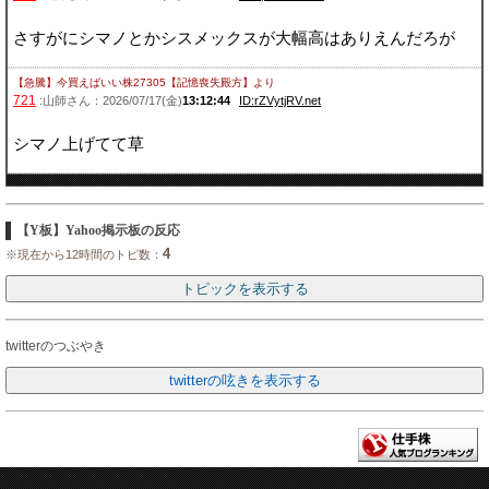
さすがにシマノとかシスメックスが大幅高はありえんだろが
【急騰】今買えばいい株27305【記憶喪失殿方】
より
721
:山師さん：2026/07/17(金)
13:12:44
ID:rZVytjRV.net
シマノ上げてて草
【Y板】Yahoo掲示板の反応
4
※現在から12時間のトピ数：
twitterのつぶやき