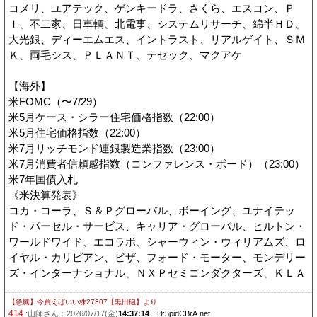
コメリ、ユアテック、ゲンキードラ、さくら、エスコン、Ｐ
Ｉ、不二家、日車輌、北電事、システムリサーチ、綿半ＨＤ、
大光銀、ディーエムエス、イントラスト、リアルゲイト、ＳＭ
Ｋ、両毛シス、ＰＬＡＮＴ、テセック、マクアケ
【海外】
米FOMC（〜7/29）
米5月ケース・シラー住宅価格指数（22:00）
米5月住宅価格指数（22:00）
米7月リッチモンド連銀製造業指数（23:00）
米7月消費者信頼感指数（コンファレンス・ボード）（23:00）
米7年国債入札
《米決算発表》
コカ・コーラ、Ｓ＆Ｐグローバル、ボーイング、ユナイテッ
ド・パーセル・サービス、キャリア・グローバル、ヒルトン・
ワールドワイド、エコラボ、シャーウィン・ウィリアムズ、ロ
イヤル・カリビアン、ビザ、フォード・モーター、モンデリー
ズ・インターナショナル、ＮＸＰセミコンダクターズ、ＫＬＡ
【急騰】今買えばいい株27307【黒田砲】
より
414
:山師さん：2026/07/17(金)
14:37:14
ID:5pidCBrA.net