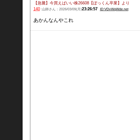
【急騰】今買えばいい株26608【ぽっくん卒業】
より
140
23:26:57
:山師さん：2026/03/09(月)
ID:VDvWqWde.net
あかんなんやこれ