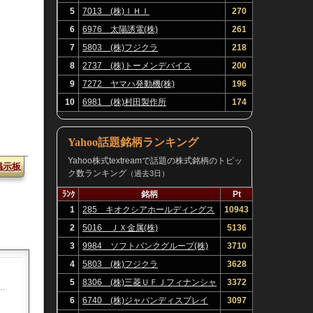
5
7013 (株)ＩＨＩ
270
6
6976 太陽誘電(株)
261
7
5803 (株)フジクラ
218
8
2737 (株)トーメンデバイス
200
9
7272 ヤマハ発動機(株)
196
10
6981 (株)村田製作所
174
Yahoo話題銘柄ランキング
Yahoo株式textreamで話題の株式銘柄のトピッ
掲示板
ク数ランキング
（過去3日）
ﾗﾝｸ
銘柄
Pt
1
285 キオクシアホールディングス
10943
(株)
2
5016 ＪＸ金属(株)
5136
3
9984 ソフトバンクグループ(株)
3710
4
5803 (株)フジクラ
3628
5
8306 (株)三菱ＵＦＪフィナンシャ
3372
…
ル・グループ
6
6740 (株)ジャパンディスプレイ
3097