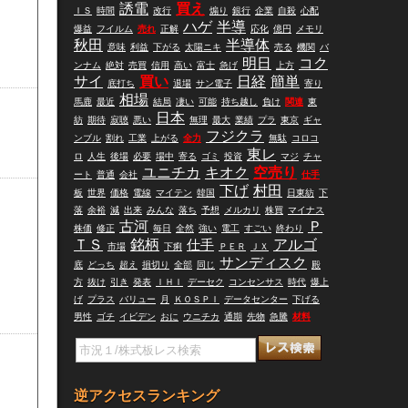
誘電
買え
ＩＳ
時間
改行
煽り
銀行
企業
自殺
心配
ハゲ
半導
爆益
フイルム
売れ
正解
応化
億円
メモリ
秋田
半導体
意味
利益
下がる
太陽ニキ
売る
機関
バ
明日
コク
ンナム
絶対
売買
信用
高い
富士
急げ
上方
サイ
買い
日経
簡単
底打ち
退場
サン電子
寄り
相場
馬鹿
最近
結局
凄い
可能
持ち越し
負け
関連
東
日本
紡
期待
寂聴
悪い
無理
最大
業績
プラ
東京
ギャ
フジクラ
ンブル
割れ
工業
上がる
全力
無駄
コロコ
東レ
ロ
人生
後場
必要
場中
寄る
ゴミ
投資
マジ
チャ
ユニチカ
キオク
空売り
ート
普通
会社
仕手
下げ
村田
板
世界
価格
電線
マイテン
韓国
日東紡
下
落
余裕
減
出来
みんな
落ち
予想
メルカリ
株買
マイナス
古河
Ｐ
株価
修正
毎日
全然
強い
電工
すごい
終わり
ＴＳ
銘柄
仕手
アルゴ
市場
下痢
ＰＥＲ
ＪＸ
サンディスク
底
どっち
超え
損切り
全部
同じ
殿
方
抜け
引き
発表
ＩＨＩ
デーセク
コンセンサス
時代
爆上
げ
プラス
バリュー
月
ＫＯＳＰＩ
データセンター
下げる
男性
ゴチ
イビデン
おに
ウニチカ
通期
先物
急騰
材料
逆アクセスランキング