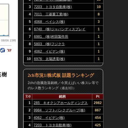
3
7203 トヨタ自動車(株)
10
4
7011 三菱重工業(株)
8
5
4068 ベイシス(株)
3
6
6740 (株)ジャパンディスプレイ
1
7
6981 (株)村田製作所
1
08/06 15時
8
5803 (株)フジクラ
1
9
4062 イビデン(株)
1
10
6976 太陽誘電(株)
1
英樹
2ch市況1/株式板 話題ランキング
2chの急騰急落銘柄／今買えばいい株スレ等で
のレス数ランキング
（過去3日）
ﾗﾝｸ
銘柄
Pt
1
285 キオクシアホールディングス
2982
(株)
2
9984 ソフトバンクグループ(株)
867
3
4062 イビデン(株)
454
4
7203 トヨタ自動車(株)
425