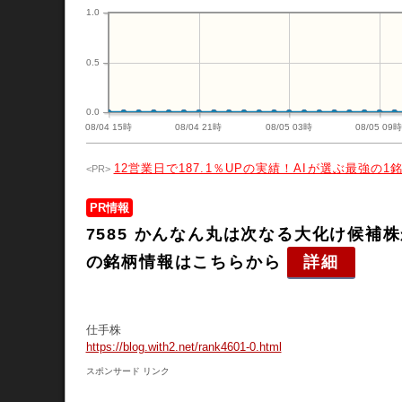
1.0
0.5
0.0
08/04 15時
08/04 21時
08/05 03時
08/05 09
12営業日で187.1％UPの実績！AIが選ぶ最強の1
PR情報
7585 かんなん丸は次なる大化け候
の銘柄情報はこちらから
詳細
仕手株
https://blog.with2.net/rank4601-0.html
スポンサード リンク