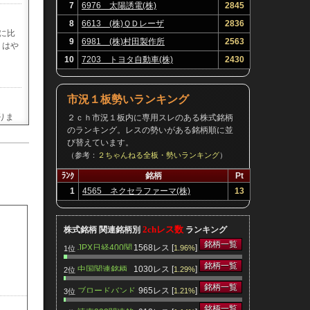
7
6976 太陽誘電(株)
2845
8
6613 (株)ＱＤレーザ
2836
に比
9
6981 (株)村田製作所
2563
りはや
10
7203 トヨタ自動車(株)
2430
市況１板勢いランキング
りま
２ｃｈ市況１板内に専用スレのある株式銘柄
のランキング。レスの勢いがある銘柄順に並
び替えています。
（参考：
２ちゃんねる全板・勢いランキング
）
ﾗﾝｸ
銘柄
Pt
主優待
1
4565 ネクセラファーマ(株)
13
2chレス数
株式銘柄 関連銘柄別
ランキング
銘柄一覧
JPX日経400関
1568レス [
]
1.96%
1位
連銘柄
銘柄一覧
中国関連銘柄
1030レス [
]
1.29%
2位
銘柄一覧
ブロードバンド
965レス [
]
1.21%
3位
関連銘柄
銘柄一覧