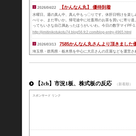
【かんなん丸】 優待到着
2026/04/22
水曜日。週の真ん中、真ん中もっ〇りです。休肝日明けを楽しみ
べりゃ、まだ早いか。帰宅途中に社畜用のお茶を買いに寄り道
ってちいさな自己満あったほうがいいわ。今日の数字マイPF-1.32
http://jimitinikotukotu74.blog56.fc2.com/blog-entry-4965.html
7585かんなん丸さんより頂きました
2026/03/13
埼玉県・群馬県・栃木県を中心に大庄さんの庄屋などを運営され
せん。6月末・12…
https://ameblo.jp/m195617/entry-12959608933.html
【優待】7585かんなん丸から株主優
2025/11/01
かんなん丸から株主優待券が届きました。 300株保有で5000
【2ch】市況1板、株式板の反応
（新着順）
休止に伴い一旦売却したものの、前期から優待が再度復活した
https://yutaikojiki.seesaa.net/article/518783509.html
スポンサード リンク