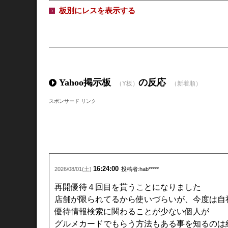
板別にレスを表示する
Yahoo掲示板
の反応
（Y板）
（新着順）
スポンサード リンク
16:24:00
2026/08/01(土)
投稿者:hab*****
再開優待４回目を貰うことになりました
店舗が限られてるから使いづらいが、今度は自
優待情報検索に関わることが少ない個人が
グルメカードでもらう方法もある事を知るのは