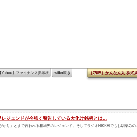
【Yahoo】ファイナンス掲示板
twitter呟き
［7585］かんなん丸 株式
の株界レジェンドが今強く警告している大化け銘柄とは…
がかり」とまで言われる相場界のレジェンド。そしてラジオNIKKEIでもお馴染みの