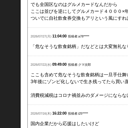
でも全国区なのはグルメカードなんだから
ここは並びを逆にしてグルメカード４０００×
ついでに自社飲食券交換もアリという風にすれ
11:04:00
2026/07/27(月)
投稿者:a78*****
「危なそうな飲食銘柄」だなどとは大変無礼な
09:49:00
2026/07/22(水)
投稿者:クマ次郎
ここも含めて危なそうな飲食銘柄は一旦手仕舞
3年後にゾンビ化しないで生き残ってたら買い
消費税減税はコロナ禍並みのダメージにならな
16:22:00
2026/07/16(木)
投稿者:i25*****
国内企業だから応援はしたいけど