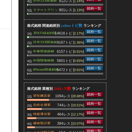
読売333関連銘
912レス [
]
1.14%
4位
柄
銘柄一覧
スマートグリッ
901レス [
]
1.13%
5位
ド関連銘柄
yahooトピ数
株式銘柄 関連銘柄別
ランキング
銘柄一覧
JPX日経400関
14616トピ [
]
2.17%
1位
連銘柄
銘柄一覧
読売333関連銘
9167トピ [
]
1.36%
2位
柄
銘柄一覧
中東関連銘柄
6157トピ [
]
0.91%
3位
銘柄一覧
中国関連銘柄
5601トピ [
]
0.83%
4位
銘柄一覧
iPhone関連銘柄
5472トピ [
]
0.81%
5位
2chレス数
株式銘柄 業種別
ランキング
銘柄一覧
電気機器業
1094レス [
]
28.68%
1位
銘柄一覧
非鉄金属業
744レス [
]
19.51%
2位
銘柄一覧
情報通信業
464レス [
]
12.17%
3位
銘柄一覧
繊維製品業
384レス [
]
10.07%
4位
銘柄一覧