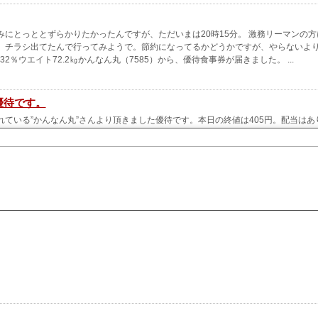
にとっととずらかりたかったんですが、ただいまは20時15分。 激務リーマンの方
。チラシ出てたんで行ってみようで。節約になってるかどうかですが、やらないよ
％ウエイト72.2㎏かんなん丸（7585）から、優待食事券が届きました。 ...
優待です。
ている”かんなん丸”さんより頂きました優待です。本日の終値は405円。配当はあ
待券が届きました。
円相当の自社飲食券です。(｀･ω･´)ゞ かんなん丸は以前から保有していましたが、株
ので買い戻しました。