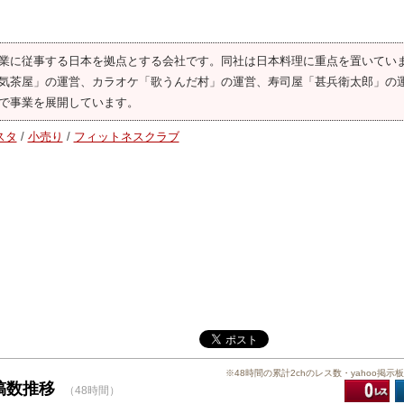
業に従事する日本を拠点とする会社です。同社は日本料理に重点を置いてい
気茶屋」の運営、カラオケ「歌うんだ村」の運営、寿司屋「甚兵衛太郎」の
で事業を展開しています。
スタ
/
小売り
/
フィットネスクラブ
※48時間の累計2chのレス数・yahoo掲示
投稿数推移
（48時間）