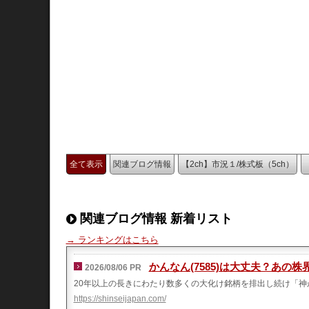
全て表示
関連ブログ情報
【2ch】市況１/株式板（5ch）
関連ブログ情報 新着リスト
→ ランキングはこちら
かんなん(7585)は大丈夫？あ
2026/08/06 PR
20年以上の長きにわたり数多くの大化け銘柄を排出し続け「神
https://shinseijapan.com/