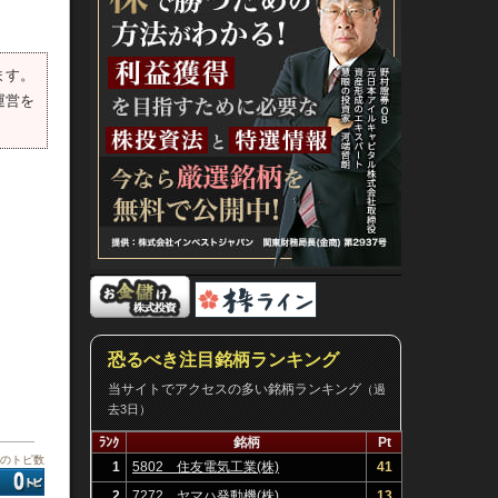
ます。
運営を
恐るべき注目銘柄ランキング
当サイトでアクセスの多い銘柄ランキング
（過
去3日）
ﾗﾝｸ
銘柄
Pt
板のトピ数
1
5802 住友電気工業(株)
41
2
7272 ヤマハ発動機(株)
13