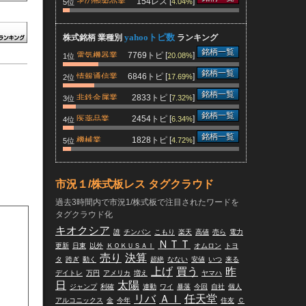
その他製品業
154レス [
]
4.04%
5位
yahooトピ数
株式銘柄 業種別
ランキング
銘柄一覧
電気機器業
7769トピ [
]
20.08%
1位
銘柄一覧
情報通信業
6846トピ [
]
17.69%
2位
銘柄一覧
非鉄金属業
2833トピ [
]
7.32%
3位
銘柄一覧
医薬品業
2454トピ [
]
6.34%
4位
銘柄一覧
機械業
1828トピ [
]
4.72%
5位
市況１/株式板レス タグクラウド
過去3時間内で市況1/株式板で注目されたワードを
タグクラウド化
キオクシア
誰
チンパン
こもり
楽天
高値
売ら
電力
ＮＴＴ
更新
日東
以外
ＫＯＫＵＳＡＩ
オムロン
トヨ
売り
決算
タ
跨ぎ
動く
超絶
なない
安値
いつ
来る
上げ
買う
昨
デイトレ
万円
アメリカ
増え
ヤマハ
日
太陽
ジャンプ
利確
連動
ワイ
暴落
今回
自社
個人
リバ
ＡＩ
任天堂
アルコニックス
金
今年
住友
Ｃ