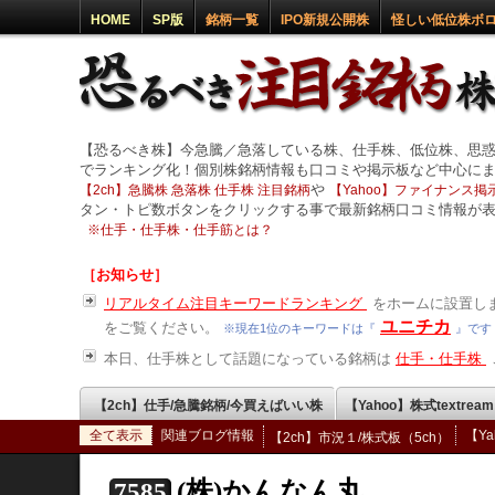
HOME
SP版
銘柄一覧
IPO新規公開株
怪しい低位株ボ
【恐るべき株】今急騰／急落している株、仕手株、低位株、思
でランキング化！個別株銘柄情報も口コミや掲示板など中心に
や
【2ch】急騰株 急落株 仕手株 注目銘柄
【Yahoo】ファイナンス掲示
タン・トピ数ボタンをクリックする事で最新銘柄口コミ情報が
※
仕手・仕手株・仕手筋とは？
［お知らせ］
リアルタイム注目キーワードランキング
をホームに設置しま
ユニチカ
をご覧ください。
※現在1位のキーワードは『
』です
本日、仕手株として話題になっている銘柄は
仕手・仕手株
【2ch】仕手/急騰銘柄/今買えばいい株
【Yahoo】株式textrea
全て表示
関連ブログ情報
【Y
【2ch】市況１/株式板（5ch）
(株)かんなん丸
7585