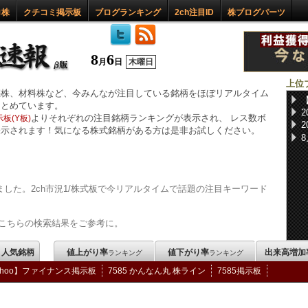
ロ株
クチコミ掲示板
ブログランキング
2ch注目ID
株ブログパーツ
8
6
月
日
木曜日
上位
惑株、材料株など、今みんなが注目している銘柄をほぼリアルタイム
まとめています。
よりそれぞれの注目銘柄ランキングが表示され、 レス数ボ
板(Y板)
表示されます！気になる株式銘柄がある方は是非お試しください。
した。2ch市況1/株式板で今リアルタイムで話題の注目キーワード
こちらの検索結果をご参考に。
m 人気銘柄
値上がり率
値下がり率
出来高増加
ランキング
ランキング
ahoo】ファイナンス掲示板
7585 かんなん丸 株ライン
7585掲示板