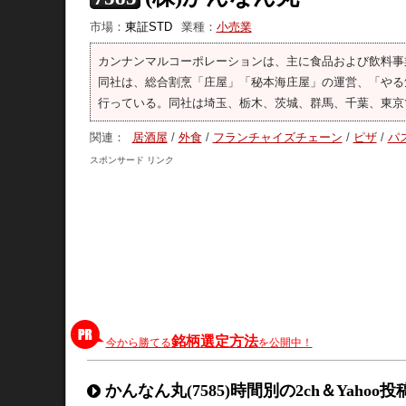
市場：
東証STD
業種：
小売業
カンナンマルコーポレーションは、主に食品および飲料事
同社は、総合割烹「庄屋」「秘本海庄屋」の運営、「やる
行っている。同社は埼玉、栃木、茨城、群馬、千葉、東京
関連：
居酒屋
/
外食
/
フランチャイズチェーン
/
ピザ
/
パ
スポンサード リンク
銘柄選定方法
今から勝てる
を公開中！
かんなん丸(7585)時間別の2ch＆Yahoo