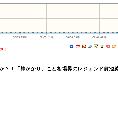
時
08/05 15時
08/05 21時
08/06 03時
08/06 09時
銘柄！
補株か？！「神がかり」こと相場界のレジェンド前池