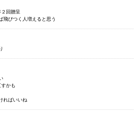
年２回贈呈
ば飛びつく人増えると思う
り
い
直すかも
ければいいね