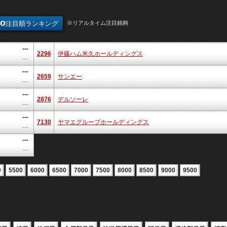
oo
注目順ランキング
※リアルタイム注目銘柄
---
2296
伊藤ハム米久ホールディングス
---
---
2659
サンエー
---
---
2876
デルソーレ
---
---
7130
ヤマエグループホールディングス
---
---
---
0
5500
6000
6500
7000
7500
8000
8500
9000
9500