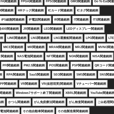
FA関連銘柄
FPGA関連銘柄
FPSO関連銘柄
GMO関連銘柄
Go To Eat
M関連銘柄
HRテック関連銘柄
ICカード関連銘柄
ICタグ関連銘柄
iPS細胞関連銘柄
IP電話関連銘柄
IR関連銘柄
IT関連銘柄
ITS関連銘柄
経400関連銘柄
JR関連銘柄
LED関連銘柄
LEDディスプレー関連銘柄
銘柄
LINE関連銘柄
LNG関連銘柄
LNG運搬船関連銘柄
LPG関連銘柄
LT
MICE関連銘柄
MR関連銘柄
MRAM関連銘柄
MRJ関連銘柄
MVNO関
リ関連銘柄
NAS電池関連銘柄
NFT関連銘柄
NGN関連銘柄
NISA関連銘柄
PFI関連銘柄
PM2.5関連銘柄
POS関連銘柄
PSP関連銘柄
QRコード関
柄
RPA関連銘柄
SaaS関連銘柄
SEO関連銘柄
SMS関連銘柄
SNS関連
TPP関連銘柄
VR関連銘柄
VR(仮想現実)関連銘柄
Vチューバー関連銘柄
X関連銘柄
Windows7サポート終了関連銘柄
XBRL関連銘柄
YouTube関連銘
銘柄
かつら関連銘柄
がん免疫療法関連銘柄
がん検査関連銘柄
ごみ処理関
電池関連銘柄
その他自動車関連銘柄
その他製造業関連銘柄