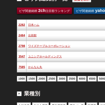
2ch
yah
ピザ関連銘柄
注目順ランキング
ピザ関連銘柄
2282
日本ハム
2484
出前館
2798
ワイズテーブルコーポレーション
3547
ユニシアホールディングス
7585
かんなん丸
1000
1500
2000
2500
3000
3500
4000
4500
500
業種別