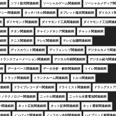
銘柄
ソフト販売関連銘柄
ソーシャルゲーム関連銘柄
ソーシャルメディア関
クシー関連銘柄
タッチパネル関連銘柄
タブレット端末関連銘柄
ダイカスト
柄
ダイヤモンド関連銘柄
ダイヤモンド工具関連銘柄
ダイヤモンド工法関連
銘柄
チタン関連銘柄
チャインドネシア関連銘柄
チャット関連銘柄
銘柄
テニス関連銘柄
テレビ関連銘柄
テレビ会議関連銘柄
銘柄
ディスカウント関連銘柄
ディフェンシブ関連銘柄
デジタルカメラ関連
トランスフォーメーション関連銘柄
デジタル印刷関連銘柄
デジタル給与関連
柄
データベース関連銘柄
データ分析・解析関連銘柄
トイレ関連銘柄
トラック関連銘柄
トランクルーム関連銘柄
トルコ関連銘柄
連銘柄
ドライブレコーダー関連銘柄
ドライミスト関連銘柄
ドラッグストア
ナノテクノロジー関連銘柄
ニッケル関連銘柄
ニッケル水素電池関連銘柄
ー関連銘柄
ネット広告関連銘柄
ネット証券関連銘柄
ネット選挙関連銘柄
連銘柄
ノンバンク関連銘柄
ノンフロン冷却関連銘柄
ハイブリッド車関連銘