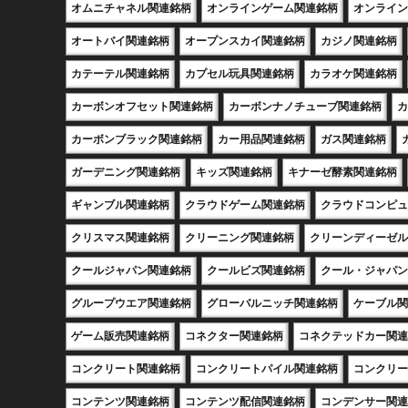
オムニチャネル関連銘柄
オンラインゲーム関連銘柄
オンライン
オートバイ関連銘柄
オープンスカイ関連銘柄
カジノ関連銘柄
カテーテル関連銘柄
カプセル玩具関連銘柄
カラオケ関連銘柄
カーボンオフセット関連銘柄
カーボンナノチューブ関連銘柄
カ
カーボンブラック関連銘柄
カー用品関連銘柄
ガス関連銘柄
ガーデニング関連銘柄
キッズ関連銘柄
キナーゼ酵素関連銘柄
ギャンブル関連銘柄
クラウドゲーム関連銘柄
クラウドコンピュ
クリスマス関連銘柄
クリーニング関連銘柄
クリーンディーゼル
クールジャパン関連銘柄
クールビズ関連銘柄
クール・ジャパン
グループウエア関連銘柄
グローバルニッチ関連銘柄
ケーブル関
ゲーム販売関連銘柄
コネクター関連銘柄
コネクテッドカー関連
コンクリート関連銘柄
コンクリートパイル関連銘柄
コンクリー
コンテンツ関連銘柄
コンテンツ配信関連銘柄
コンデンサー関連