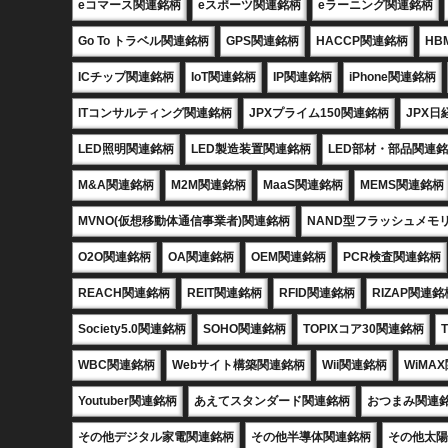
eコマース関連銘柄
eスポーツ関連銘柄
eラーニング関連銘柄
Go To トラベル関連銘柄
GPS関連銘柄
HACCP関連銘柄
HB
ICチップ関連銘柄
IoT関連銘柄
IP関連銘柄
iPhone関連銘柄
ITコンサルティング関連銘柄
JPXプライム150関連銘柄
JPX日
LED照明関連銘柄
LED製造装置関連銘柄
LED部材・部品関連
M&A関連銘柄
M2M関連銘柄
MaaS関連銘柄
MEMS関連銘柄
MVNO(仮想移動体通信事業者)関連銘柄
NAND型フラッシュメモ
O2O関連銘柄
OA関連銘柄
OEM関連銘柄
PCR検査関連銘柄
REACH関連銘柄
REIT関連銘柄
RFID関連銘柄
RIZAP関連銘
Society5.0関連銘柄
SOHO関連銘柄
TOPIXコア30関連銘柄
WBC関連銘柄
Webサイト構築関連銘柄
Wii関連銘柄
WiMA
Youtuber関連銘柄
あえてスタンダード関連銘柄
おつまみ関連
その他デジタル家電関連銘柄
その他半導体関連銘柄
その他太陽