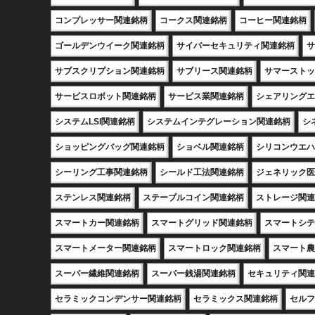
コンプレッサー関連銘柄
コークス関連銘柄
コーヒー関連銘柄
ゴールデンウイーク関連銘柄
サイバーセキュリティ関連銘柄
サ
サブスクリプション関連銘柄
サブリース関連銘柄
サマーストッ
サービスロボット関連銘柄
サービス業関連銘柄
シェアリングエ
システムLSI関連銘柄
システムインテグレーション関連銘柄
シ
ショッピングバッグ関連銘柄
ショベル関連銘柄
シリコンウエハ
シーリング工事関連銘柄
シールド工法関連銘柄
ジェネリック医
ステンレス関連銘柄
ステーブルコイン関連銘柄
ストレージ関連
スマートカー関連銘柄
スマートグリッド関連銘柄
スマートシテ
スマートメーター関連銘柄
スマートロック関連銘柄
スマート農
スーパー繊維関連銘柄
スーパー銭湯関連銘柄
セキュリティ関連
セラミックコンデンサー関連銘柄
セラミックス関連銘柄
セルフ