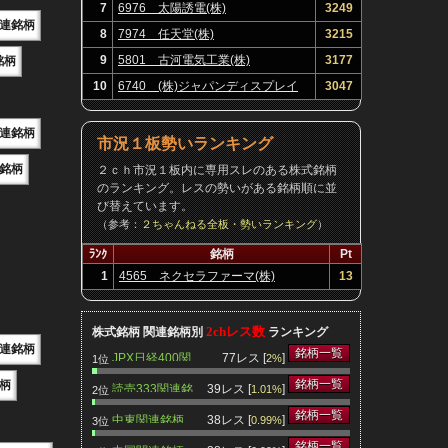
7
6976 太陽誘電(株)
3249
連銘柄
8
7974 任天堂(株)
3215
9
5801 古河電気工業(株)
3177
銘柄
10
6740 (株)ジャパンディスプレイ
3047
連銘柄
市況１板勢いランキング
銘柄
２ｃｈ市況１板内に専用スレのある株式銘柄
のランキング。レスの勢いがある銘柄順に並
び替えています。
（参考：
２ちゃんねる全板・勢いランキング
）
ﾗﾝｸ
銘柄
Pt
1
4565 ネクセラファーマ(株)
13
2chレス数
株式銘柄 関連銘柄別
ランキング
連銘柄
銘柄一覧
JPX日経400関
77レス [
]
2%
1位
連銘柄
銘柄一覧
柄
読売333関連銘
39レス [
]
1.01%
2位
柄
銘柄一覧
中東関連銘柄
38レス [
]
0.99%
3位
銘柄一覧