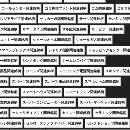
コールセンター関連銘柄
ゴミ処理プラント関連銘柄
ゴム関連銘柄
ゴルフ
ウジアラビア関連銘柄
サッカーW杯関連銘柄
サッシ関連銘柄
サハリン2関
ク関連銘柄
サマータイム関連銘柄
サル痘関連銘柄
サービサー関連銘柄
コノミー関連銘柄
シェールオイル関連銘柄
シェールガス関連銘柄
ネマコンプレックス関連銘柄
シャリア指数関連銘柄
ショッピングセンター関連
ー関連銘柄
シンクタンク関連銘柄
シームレスパイプ関連銘柄
薬品関連銘柄
ジーンズ関連銘柄
スイッチング電源関連銘柄
スキンケア関連
銘柄
スポーツ関連銘柄
スポーツ用品関連銘柄
スマホゲーム関連銘柄
ィ関連銘柄
スマートハウス関連銘柄
スマートフォン関連銘柄
業関連銘柄
スーパーコンピューター関連銘柄
スーパーマーケット関連銘柄
銘柄
セキュリティソフト関連銘柄
セメント関連銘柄
セラミック関連銘柄
レジ関連銘柄
セルロースナノファイバー関連銘柄
セレクトショップ関連銘柄