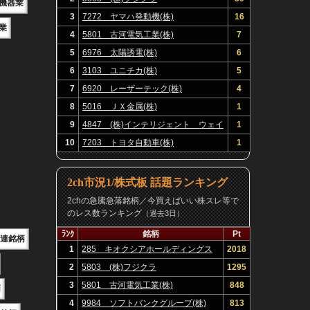
機器業
3
7272 ヤマハ発動機(株)
16
業
4
5801 古河電気工業(株)
7
5
6976 太陽誘電(株)
6
6
3103 ユニチカ(株)
5
7
6920 レーザーテック(株)
4
8
5016 ＪＸ金属(株)
1
9
4847 (株)インテリジェント ウェイ
1
ブ
10
7203 トヨタ自動車(株)
1
2ch市況1/株式板 話題ランキング
2chの急騰急落銘柄／今買えばいい株スレ等で
のレス数ランキング
（過去3日）
ﾗﾝｸ
銘柄
Pt
関連銘柄
1
285 キオクシアホールディングス
2018
(株)
2
5803 (株)フジクラ
1295
3
5801 古河電気工業(株)
848
柄
4
9984 ソフトバンクグループ(株)
813