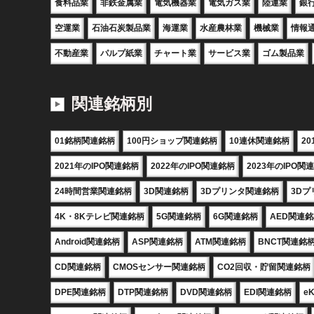
食料品業
非鉄金属業
電気機器業
電気ガス業
陸運業
銀
空運業
石油石炭製品業
海運業
水産農林業
機械業
情報
不動産業
パルプ紙業
チャート業
サービス業
ゴム製品業
関連銘柄別
01銘柄関連銘柄
100円ショップ関連銘柄
10連休関連銘柄
2
2021年のIPO関連銘柄
2022年のIPO関連銘柄
2023年のIPO関
24時間営業関連銘柄
3D関連銘柄
3Dプリンタ関連銘柄
3D
4K・8Kテレビ関連銘柄
5G関連銘柄
6G関連銘柄
AED関連
Android関連銘柄
ASP関連銘柄
ATM関連銘柄
BNCT関連銘
CD関連銘柄
CMOSセンサー関連銘柄
CO2回収・貯留関連銘柄
DPE関連銘柄
DTP関連銘柄
DVD関連銘柄
EDI関連銘柄
e