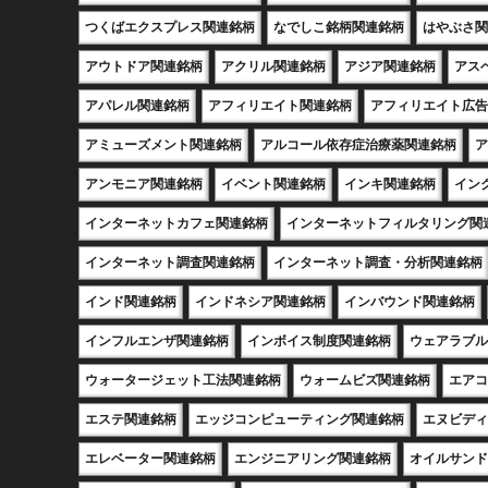
つくばエクスプレス関連銘柄
なでしこ銘柄関連銘柄
はやぶさ関
アウトドア関連銘柄
アクリル関連銘柄
アジア関連銘柄
アス
アパレル関連銘柄
アフィリエイト関連銘柄
アフィリエイト広告
アミューズメント関連銘柄
アルコール依存症治療薬関連銘柄
ア
アンモニア関連銘柄
イベント関連銘柄
インキ関連銘柄
イン
インターネットカフェ関連銘柄
インターネットフィルタリング関
インターネット調査関連銘柄
インターネット調査・分析関連銘柄
インド関連銘柄
インドネシア関連銘柄
インバウンド関連銘柄
インフルエンザ関連銘柄
インボイス制度関連銘柄
ウェアラブル
ウォータージェット工法関連銘柄
ウォームビズ関連銘柄
エアコ
エステ関連銘柄
エッジコンピューティング関連銘柄
エヌビディ
エレベーター関連銘柄
エンジニアリング関連銘柄
オイルサンド