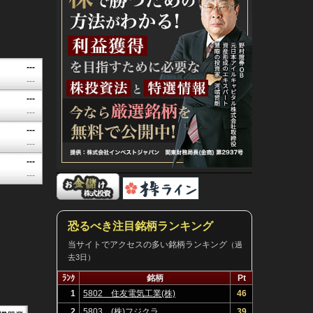
---
---
---
---
---
---
---
---
恐るべき注目銘柄ランキング
当サイトでアクセスの多い銘柄ランキング
（過
去3日）
ﾗﾝｸ
銘柄
Pt
1
5802 住友電気工業(株)
46
2
5803 (株)フジクラ
39