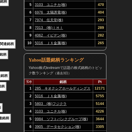
関連銘柄
5
3103 ユニチカ(株)
470
6
6976 太陽誘電(株)
404
7
7974 任天堂(株)
293
8
7013 (株)ＩＨＩ
289
9
4062 イビデン(株)
282
10
5016 ＪＸ金属(株)
265
E関連銘柄
連銘柄
Yahoo話題銘柄ランキング
Yahoo株式textreamで話題の株式銘柄のトピッ
ク数ランキング
（過去3日）
連銘柄
ﾗﾝｸ
銘柄
Pt
銘柄
1
285 キオクシアホールディングス
12171
(株)
2
5016 ＪＸ金属(株)
5755
3
5803 (株)フジクラ
5144
柄
4
3103 ユニチカ(株)
4226
連銘柄
5
9984 ソフトバンクグループ(株)
3644
6
3905 データセクション(株)
3305