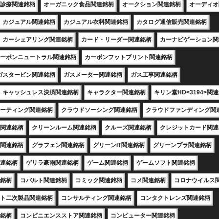
診療関連銘柄
オーガニック食品関連銘柄
オークション関連銘柄
オーディオ
カジュアル関連銘柄
カジュアル衣料関連銘柄
カタログ通信販売関連銘柄
カーシェアリング関連銘柄
カード・リーダー関連銘柄
カーナビゲーション関
ーボンニュートラル関連銘柄
カーボンフットプリント関連銘柄
ガスタービン関連銘柄
ガスメーター関連銘柄
ガス工事関連銘柄
キャッシュレス決済関連銘柄
キャラクター関連銘柄
キリン堂HD<3194>関
ーティング関連銘柄
クラウドソーシング関連銘柄
クラウドファンディング関
関連銘柄
クリーンルーム関連銘柄
クルーズ関連銘柄
クレジットカード関連
関連銘柄
グラフェン関連銘柄
グリーンIT関連銘柄
グリーンプラ関連銘柄
連銘柄
ゲリラ豪雨関連銘柄
ゲーム関連銘柄
ゲームソフト関連銘柄
銘柄
コバルト関連銘柄
コミック関連銘柄
コメ関連銘柄
コロナウイルス
ト二次製品関連銘柄
コンサルティング関連銘柄
コンタクトレンズ関連銘柄
銘柄
コンビニエンスストア関連銘柄
コンピューター関連銘柄