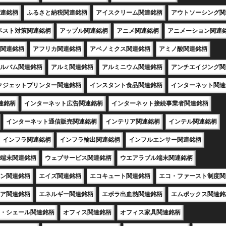
連銘柄
ふるさと納税関連銘柄
アイスクリーム関連銘柄
アウトソーシング関
ベスト対策関連銘柄
アップル関連銘柄
アニメ関連銘柄
アニメーション関連
関連銘柄
アフリカ関連銘柄
アベノミクス関連銘柄
アミノ酸関連銘柄
ルバム関連銘柄
アルミ関連銘柄
アルミニウム関連銘柄
アンチエイジング関
クジェットプリンター関連銘柄
インスタント食品関連銘柄
インターネット関連
連銘柄
インターネット広告関連銘柄
インターネット接続事業者関連銘柄
インターネット通信販売関連銘柄
インテリア関連銘柄
インテル関連銘柄
インフラ関連銘柄
インフラ輸出関連銘柄
インフルエンサー関連銘柄
端末関連銘柄
ウェブサービス関連銘柄
ウエアラブル端末関連銘柄
ン関連銘柄
エイズ関連銘柄
エコキュート関連銘柄
エコ・ファースト制度関
ア関連銘柄
エネルギー関連銘柄
エボラ出血熱関連銘柄
エムポックス関連銘
・シェール関連銘柄
オフィス関連銘柄
オフィス家具関連銘柄