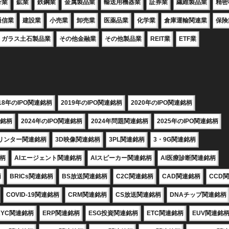
行業
鉱業
鉄鋼業
金属製品業
輸送用機器業
証券業
繊維製品業
精密
通信業
建設業
小売業
卸売業
医薬品業
化学業
倉庫運輸関連業
保険
ガラス土石製品業
その他金融業
その他製品業
REIT業
ETF業
018年のIPO関連銘柄
2019年のIPO関連銘柄
2020年のIPO関連銘柄
連銘柄
2024年のIPO関連銘柄
2024年問題関連銘柄
2025年のIPO関連銘柄
プリンター関連銘柄
3D映像関連銘柄
3PL関連銘柄
3・9G関連銘柄
銘柄
AIエージェント関連銘柄
AIスピーカー関連銘柄
AI医療診断関連銘柄
柄
BRICs関連銘柄
BS放送関連銘柄
C2C関連銘柄
CAD関連銘柄
CCD
COVID-19関連銘柄
CRM関連銘柄
CS放送関連銘柄
DNAチップ関連銘柄
KYC関連銘柄
ERP関連銘柄
ESG投資関連銘柄
ETC関連銘柄
EUV関連銘