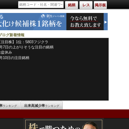
銘柄
レス
掲示板
ブログ新着情報
【注目株】1位：5803フジクラ
8月7日の上がりそうな注目の銘柄
お盆休み
8月10日の注目銘柄
率
出来高減少率
ランキング
ランキング