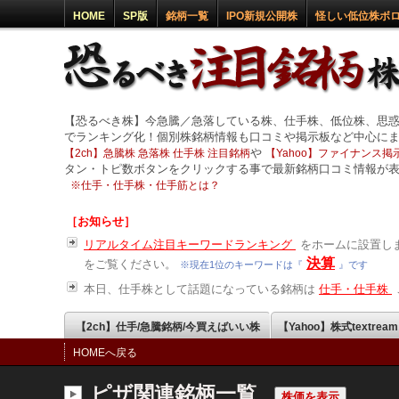
HOME
SP版
銘柄一覧
IPO新規公開株
怪しい低位株ボ
【恐るべき株】今急騰／急落している株、仕手株、低位株、思
でランキング化！個別株銘柄情報も口コミや掲示板など中心に
や
【2ch】急騰株 急落株 仕手株 注目銘柄
【Yahoo】ファイナンス掲示
タン・トピ数ボタンをクリックする事で最新銘柄口コミ情報が
※
仕手・仕手株・仕手筋とは？
［お知らせ］
リアルタイム注目キーワードランキング
をホームに設置しま
決算
をご覧ください。
※現在1位のキーワードは『
』です
本日、仕手株として話題になっている銘柄は
仕手・仕手株
【2ch】仕手/急騰銘柄/今買えばいい株
【Yahoo】株式textrea
HOMEへ戻る
ピザ関連銘柄一覧