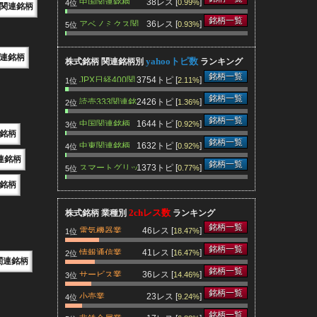
中国関連銘柄
38レス [
]
0.99%
4位
関連銘柄
銘柄一覧
アベノミクス関
36レス [
]
0.93%
5位
連銘柄
連銘柄
yahooトピ数
株式銘柄 関連銘柄別
ランキング
銘柄一覧
JPX日経400関
3754トピ [
]
2.11%
1位
連銘柄
銘柄一覧
読売333関連銘
2426トピ [
]
1.36%
2位
柄
銘柄一覧
中国関連銘柄
1644トピ [
]
0.92%
3位
連銘柄
銘柄一覧
中東関連銘柄
1632トピ [
]
0.92%
4位
連銘柄
銘柄一覧
スマートグリッ
1373トピ [
]
0.77%
5位
ド関連銘柄
銘柄
2chレス数
株式銘柄 業種別
ランキング
銘柄一覧
電気機器業
46レス [
]
18.47%
1位
銘柄一覧
情報通信業
41レス [
]
16.47%
2位
関連銘柄
銘柄一覧
サービス業
36レス [
]
14.46%
3位
銘柄一覧
小売業
23レス [
]
9.24%
4位
銘柄一覧