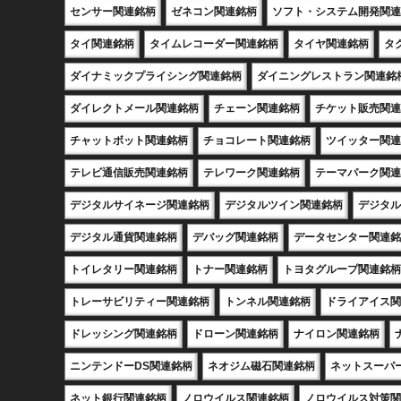
センサー関連銘柄
ゼネコン関連銘柄
ソフト・システム開発関連
タイ関連銘柄
タイムレコーダー関連銘柄
タイヤ関連銘柄
タ
ダイナミックプライシング関連銘柄
ダイニングレストラン関連銘
ダイレクトメール関連銘柄
チェーン関連銘柄
チケット販売関連
チャットボット関連銘柄
チョコレート関連銘柄
ツイッター関連
テレビ通信販売関連銘柄
テレワーク関連銘柄
テーマパーク関連
デジタルサイネージ関連銘柄
デジタルツイン関連銘柄
デジタル
デジタル通貨関連銘柄
デバッグ関連銘柄
データセンター関連銘
トイレタリー関連銘柄
トナー関連銘柄
トヨタグループ関連銘柄
トレーサビリティー関連銘柄
トンネル関連銘柄
ドライアイス関
ドレッシング関連銘柄
ドローン関連銘柄
ナイロン関連銘柄
ニンテンドーDS関連銘柄
ネオジム磁石関連銘柄
ネットスーパ
ネット銀行関連銘柄
ノロウイルス関連銘柄
ノロウイルス対策関