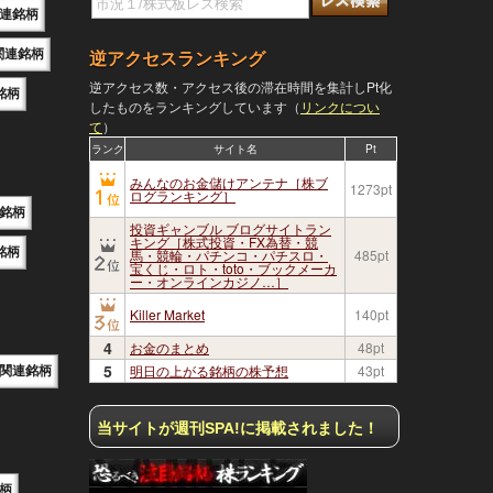
連銘柄
関連銘柄
逆アクセスランキング
逆アクセス数・アクセス後の滞在時間を集計しPt化
銘柄
したものをランキングしています（
リンクについ
て
）
ランク
サイト名
Pt
みんなのお金儲けアンテナ［株ブ
1273pt
ログランキング］
銘柄
投資ギャンブル ブログサイトラン
キング［株式投資・FX為替・競
銘柄
馬・競輪・パチンコ・パチスロ・
485pt
宝くじ・ロト・toto・ブックメーカ
ー・オンラインカジノ…］
Killer Market
140pt
4
お金のまとめ
48pt
5
明日の上がる銘柄の株予想
43pt
関連銘柄
当サイトが週刊SPA!に掲載されました！
柄