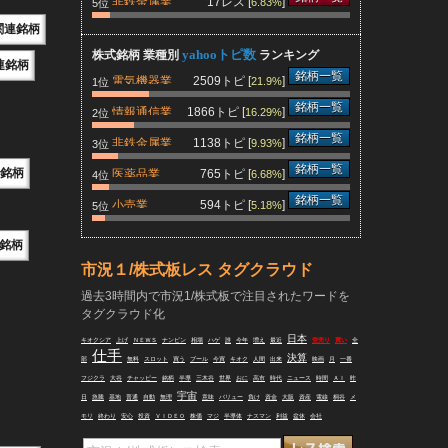
非鉄金属業
17レス [
]
6.83%
5位
関連銘柄
yahooトピ数
株式銘柄 業種別
ランキング
連銘柄
銘柄一覧
電気機器業
2509トピ [
]
21.9%
1位
銘柄一覧
情報通信業
1866トピ [
]
16.29%
2位
銘柄一覧
非鉄金属業
1138トピ [
]
9.93%
3位
銘柄一覧
銘柄
医薬品業
765トピ [
]
6.68%
4位
銘柄一覧
小売業
594トピ [
]
5.18%
5位
銘柄
市況１/株式板レス タグクラウド
過去3時間内で市況1/株式板で注目されたワードを
タグクラウド化
日本
キオクシア
上げ
ＮＥＷＳ
ナンピン
相場
ハゲ
誰
今年
増え
最近
空売り
買い
全
仕手
決算
部
無料
スロット
買う
プール
今買
キオク
人間
出来
映画
月
一番
フジクラ
大谷
チャッピー
銘柄
半導
三木谷
世界
おに
高市
時代
ニュース
時間
ＡＩ
昨
宇宙
日
急騰
基地
普通
自動
無理
意味
バリュー
負け
資金
大阪
資産
電線
桐谷
メ
モリ
終わり
安心
投資
ＶＩＤＥＯ
株価
マジ
半導体
ナスマン
利益
盆休
会社