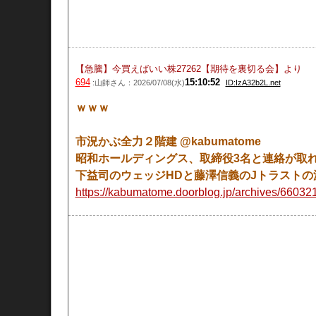
【急騰】今買えばいい株27262【期待を裏切る会】
より
694
15:10:52
:山師さん：2026/07/08(水)
ID:IzA32b2L.net
ｗｗｗ
市況かぶ全力２階建 @kabumatome
昭和ホールディングス、取締役3名と連絡が取
下益司のウェッジHDと藤澤信義のJトラストの
https://kabumatome.doorblog.jp/archives/66032