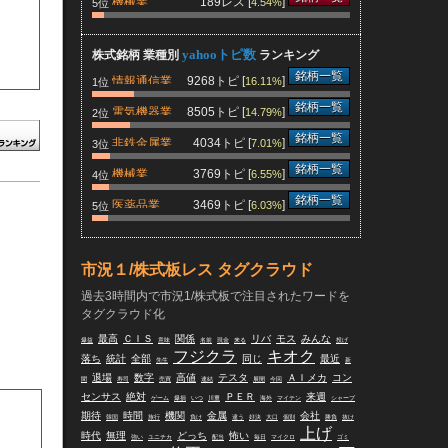
機械業
189レス [
]
4.54%
5位
yahooトピ数
株式銘柄 業種別
ランキング
銘柄一覧
情報通信業
9268トピ [
]
16.11%
1位
銘柄一覧
電気機器業
8505トピ [
]
14.79%
2位
銘柄一覧
非鉄金属業
4034トピ [
]
7.01%
3位
銘柄一覧
機械業
3769トピ [
]
6.55%
4位
銘柄一覧
医薬品業
3469トピ [
]
6.03%
5位
市況１/株式板レス タグクラウド
過去3時間内で市況1/株式板で注目されたワードを
タグクラウド化
最高
ＣＩＳ
関係
リバ
モス
みんな
爆益
意味
名前
現金
来る
投げ
フジクラ
キオク
落ち
統計
全部
同じ
最近
先生
新
退場
数字
高値
テスタ
ＡＩメカ
コン
聞
寿司
売買
連結
展開
今回
センサス
絶対
ＰＥＲ
来週
ゲーム
爆損
いつ
川重
海外
マイテン
シャープ
期待
時間
機関
金属
会社
韓国
旅行
負け
違う
好決
大口
個別
勝負
抜け
上げ
時代
無理
どっち
怖い
強い
ユニチカ
配当
毎日
マイクロ
ゴミ