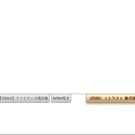
【Yahoo】ファイナンス掲示板
twitter呟き
［8508］Ｊトラスト 株式