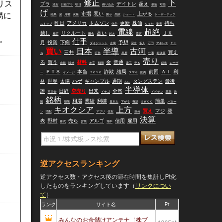
修正
下
リス
プラ
デイトレ
超え
流石
日経プラ
明日
織り込み
暴落
可能
げ
市場
悪い
上がる
易に
結果
減
月曜
次第
開示
失敗
ショート
レーザーテック
昨日
アメリカ
トムソン
更新
株価
持ち
ストップ
化学
タイヤ
楽天
電線
超絶
越し
リクルート
高い
ＪＸ
反応
田舎
起き
障害
。
仕手
月
投資
下痢
予想
ダイジェット
企業
完全
個人
万円
アキレス
ＦＩ
買い
日本
半導
古河
三井
買え
Ｇ
証券
馬鹿
仕事
好決算
売り
る
買う
材料
金
普通
余裕
以外
赤字
期間
電工
売る
経常
レーザ
ＰＴＳ
本当
詐欺
結局
前回
ＡＩ
利
ー
イメージ
ＴＯＹＯ
スマホ
国内
益
世界
太陽
ハゲ
ギャンブル
通期
タングステン
最後
おに
半導体
誰
日経
空売り
出来
全然
三井金
イナゴ
イビデン
基準
急
銘柄
相場
業績
利確
簡単
騰
期第
日本人
下がる
復活
ＳＷＣＣ
パター
キオクシア
上方
買え
マジ
発
ン
増配
アプリ
住友
気分
決算
表
野村
売ら
アルゴ
信用
雇用
株式
営業
場中
逆アクセスランキング
逆アクセス数・アクセス後の滞在時間を集計しPt化
したものをランキングしています（
リンクについ
て
）
ランク
サイト名
Pt
みんなのお金儲けアンテナ［株ブ