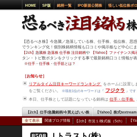
HOME
SP版
銘柄一覧
IPO新規公開株
怪しい低位株ボ
【恐るべき株】今急騰／急落している株、仕手株、低位株、思
でランキング化！個別株銘柄情報も口コミや掲示板など中心に
や
【2ch】急騰株 急落株 仕手株 注目銘柄
【Yahoo】ファイナンス掲示
タン・トピ数ボタンをクリックする事で最新銘柄口コミ情報が
※
仕手・仕手株・仕手筋とは？
［お知らせ］
リアルタイム注目キーワードランキング
をホームに設置しま
フジクラ
をご覧ください。
※現在1位のキーワードは『
』です
本日、仕手株として話題になっている銘柄は
仕手・仕手株
【2ch】仕手/急騰銘柄/今買えばいい株
【Yahoo】株式textrea
全て表示
関連ブログ情報
【Y
【2ch】市況１/株式板（5ch）
Ｊトラスト(株)
8508