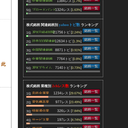
中東関連銘柄
1384レス [
]
1.7%
4位
銘柄一覧
ブロードバンド
1324レス [
]
1.63%
5位
関連銘柄
yahooトピ数
株式銘柄 関連銘柄別
ランキング
銘柄一覧
JPX日経400関
21756トピ [
]
2.24%
1位
連銘柄
銘柄一覧
読売333関連銘
12634トピ [
]
1.3%
2位
柄
銘柄一覧
中国関連銘柄
8871トピ [
]
0.91%
3位
銘柄一覧
中東関連銘柄
7764トピ [
]
0.8%
4位
 此
銘柄一覧
JPXプライム
7140トピ [
]
0.73%
5位
150関連銘柄
2chレス数
株式銘柄 業種別
ランキング
銘柄一覧
非鉄金属業
1234レス [
]
29.67%
1位
銘柄一覧
電気機器業
977レス [
]
23.49%
2位
銘柄一覧
情報通信業
326レス [
]
7.84%
3位
銘柄一覧
サービス業
197レス [
]
4.74%
4位
銘柄一覧