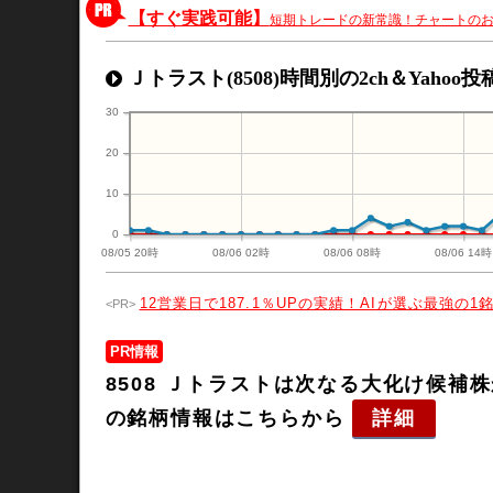
【すぐ実践可能】
短期トレードの新常識！チャートの
Ｊトラスト(8508)時間別の2ch＆Yahoo
30
20
10
0
08/05 20時
08/06 02時
08/06 08時
08/06 14時
12営業日で187.1％UPの実績！AIが選ぶ最強の1
PR情報
8508 Ｊトラストは次なる大化け候
の銘柄情報はこちらから
詳細