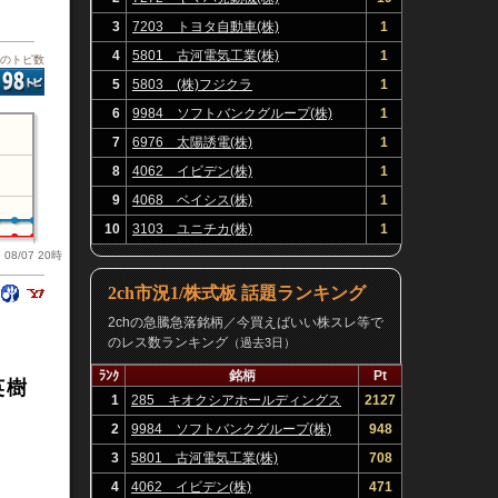
3
7203 トヨタ自動車(株)
1
4
5801 古河電気工業(株)
1
板のトピ数
5
5803 (株)フジクラ
1
6
9984 ソフトバンクグループ(株)
1
7
6976 太陽誘電(株)
1
8
4062 イビデン(株)
1
9
4068 ベイシス(株)
1
10
3103 ユニチカ(株)
1
08/07 20時
2ch市況1/株式板 話題ランキング
2chの急騰急落銘柄／今買えばいい株スレ等で
のレス数ランキング
（過去3日）
ﾗﾝｸ
銘柄
Pt
英樹
1
285 キオクシアホールディングス
2127
(株)
2
9984 ソフトバンクグループ(株)
948
3
5801 古河電気工業(株)
708
4
4062 イビデン(株)
471