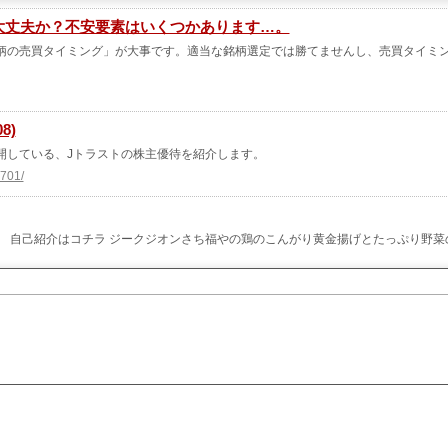
って大丈夫か？不安要素はいくつかあります…。
柄の売買タイミング」が大事です。適当な銘柄選定では勝てませんし、売買タイミ
8)
開している、Jトラストの株主優待を紹介します。
0701/
 自己紹介はコチラ ジークジオンさち福やの鶏のこんがり黄金揚げとたっぷり野菜
施を発表！100株以上の保有で、PayPayやAmazonギフトなどに交
ます。
生々しい口コミ評判や星評価から分かった「最大のメリット」と「意外な注意点」とは。
する株主に、グループ企業や提携クリニ...』