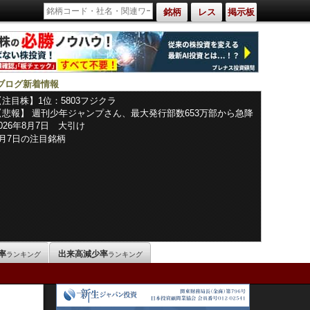
銘柄
レス
掲示板
ブログ新着情報
【注目株】1位：5803フジクラ
【悲報】 週刊少年ジャンプさん、最大発行部数653万部から急降
下でついに「100万部」を割ってしまうｗｗｗｗｗ
2026年8月7日 大引け
8月7日の注目銘柄
率
出来高減少率
ランキング
ランキング