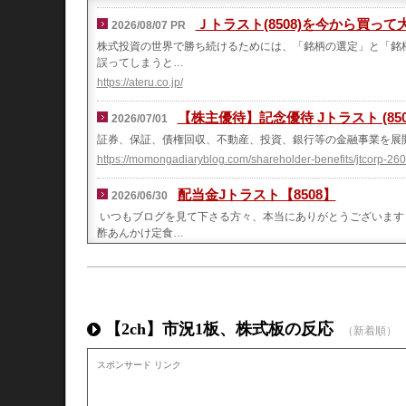
Ｊトラスト(8508)を今から買
2026/08/07 PR
株式投資の世界で勝ち続けるためには、「銘柄の選定」と「銘
誤ってしまうと…
https://ateru.co.jp/
【株主優待】記念優待 Jトラスト (850
2026/07/01
証券、保証、債権回収、不動産、投資、銀行等の金融事業を展
https://momongadiaryblog.com/shareholder-benefits/jtcorp-26
配当金Jトラスト【8508】
2026/06/30
いつもブログを見て下さる方々、本当にありがとうございます
酢あんかけ定食…
https://ameblo.jp/ri-mann/entry-12965619531.html
Jトラスト(8508)が特別株主優待の実
2026/06/18
きる最大10,000円相当のデジタルギフトがもらえ
【2ch】市況1板、株式板の反応
Jトラスト(8508)の株主優待って本当にお得？読者による
（新着順）
届くかの時期も徹底解説！『毎年6月末時点で100株以上を保有
https://yutai-kuchikomi.com/stocks/j-trust
スポンサード リンク