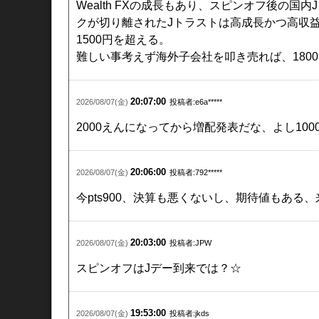
Wealth FXの成長もあり、スピンオフ後の国内
クが切り離されたJトラストは高成長かつ高収益
1500円を超える。
難しい事考えず海外子会社を叩き売れば、180
20:07:00
2026/08/07(金)
投稿者:e6a*****
2000えんになってから増配発表だな、よし100
20:06:00
2026/08/07(金)
投稿者:792*****
今pts900、決算も悪くないし、期待値もある
20:03:00
2026/08/07(金)
投稿者:JPW
スピンオフはJデー到来では？☆
19:53:00
2026/08/07(金)
投稿者:jkds