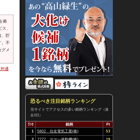
を拠
ビス、
は、貯
す。不
セグメ
仮想通
恐るべき注目銘柄ランキング
当サイトでアクセスの多い銘柄ランキング
（過
去3日）
ﾗﾝｸ
銘柄
Pt
1
5802 住友電気工業(株)
53
2
7272 ヤマハ発動機(株)
19