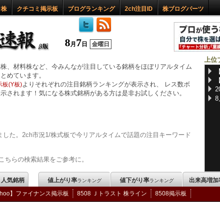
ロ株
クチコミ掲示板
ブログランキング
2ch注目ID
株ブログパーツ
8
7
月
日
金曜日
上位
惑株、材料株など、今みんなが注目している銘柄をほぼリアルタイム
まとめています。
よりそれぞれの注目銘柄ランキングが表示され、 レス数ボ
板(Y板)
表示されます！気になる株式銘柄がある方は是非お試しください。
した。2ch市況1/株式板で今リアルタイムで話題の注目キーワード
こちらの検索結果をご参考に。
m 人気銘柄
値上がり率
値下がり率
出来高増加
ランキング
ランキング
ahoo】ファイナンス掲示板
8508 Ｊトラスト 株ライン
8508掲示板