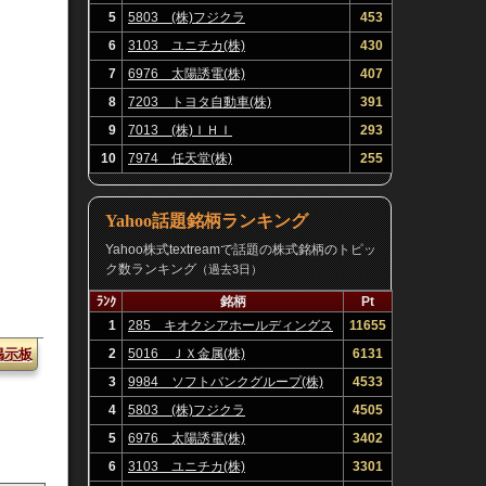
5
5803 (株)フジクラ
453
6
3103 ユニチカ(株)
430
7
6976 太陽誘電(株)
407
8
7203 トヨタ自動車(株)
391
9
7013 (株)ＩＨＩ
293
10
7974 任天堂(株)
255
Yahoo話題銘柄ランキング
Yahoo株式textreamで話題の株式銘柄のトピッ
ク数ランキング
（過去3日）
ﾗﾝｸ
銘柄
Pt
1
285 キオクシアホールディングス
11655
(株)
2
5016 ＪＸ金属(株)
6131
掲示板
3
9984 ソフトバンクグループ(株)
4533
4
5803 (株)フジクラ
4505
5
6976 太陽誘電(株)
3402
6
3103 ユニチカ(株)
3301