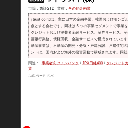
市場：
東証STD
業種：
その他金融業
j trust co ltdは、主に日本の金融事業、韓国お
点とする会社です。同社は 5 つの事業セグメントで事
クレジットおよび消費者金融サービス、証券サービス、そ
蓄銀行業務、債権回収、金融サービスで構成されています
動産事業は、不動産の開発・分譲・戸建分譲、戸建住宅の
ントは、国内および海外の投資業務で構成されます。同社
関連：
事業者向けノンバンク
/
JPX日経400
/
クレジット
貨
スポンサード リンク