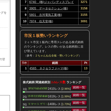
7
6740 (株)ジャパンディスプレイ
3271
8
3905 データセクション(株)
3158
ングを
9
5801 古河電気工業(株)
3155
10
7974 任天堂(株)
3091
市況１板勢いランキング
２ｃｈ市況１板内に専用スレのある株式銘柄
のランキング。レスの勢いがある銘柄順に並
び替えています。
（参考：
２ちゃんねる全板・勢いランキング
）
の甘
ﾗﾝｸ
銘柄
Pt
1
4565 ネクセラファーマ(株)
13
換で
2chレス数
株式銘柄 関連銘柄別
ランキング
銘柄一覧
JPX日経400関
2410レス [
]
2.96%
1位
いつ
連銘柄
銘柄一覧
読売333関連銘
1619レス [
]
1.99%
2位
柄
銘柄一覧
スマートグリッ
1408レス [
]
1.73%
3位
ド関連銘柄
銘柄一覧