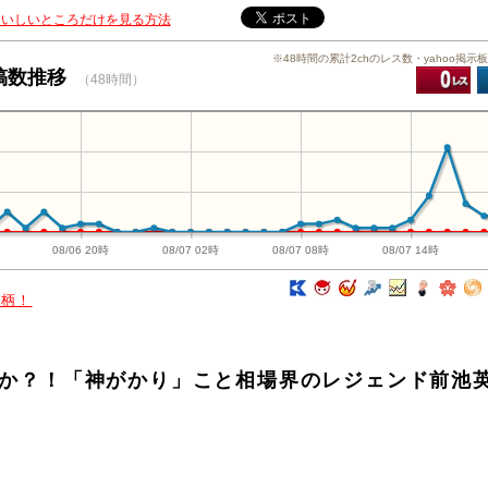
おいしいところだけを見る方法
※48時間の累計2chのレス数・yahoo掲示
投稿数推移
（48時間）
08/06 20時
08/07 02時
08/07 08時
08/07 14時
銘柄！
補株か？！「神がかり」こと相場界のレジェンド前池