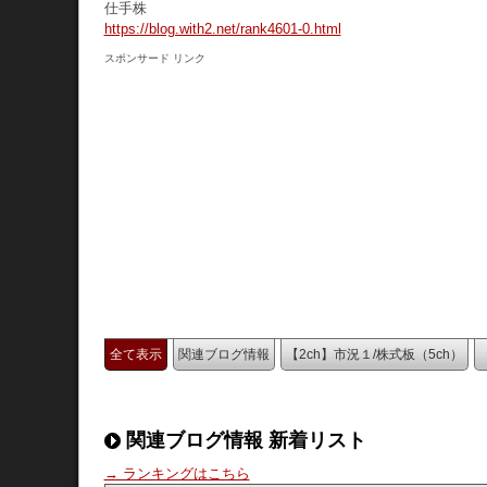
仕手株
https://blog.with2.net/rank4601-0.html
スポンサード リンク
全て表示
関連ブログ情報
【2ch】市況１/株式板（5ch）
関連ブログ情報 新着リスト
→ ランキングはこちら