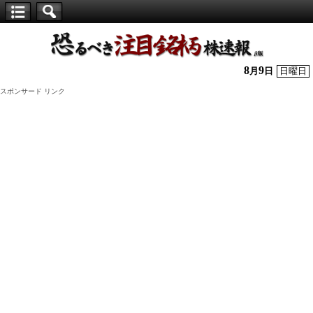
【仕
手
株】
8
9
月
日
日曜日
恐
スポンサード リンク
る
べ
き
注
目
銘
柄
株
速
報