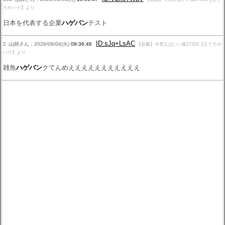
ろやハゲ】より
日本を代表する企業
ハゲバン
テスト
ID:sJq+LsAC
2 :山師さん：2026/08/04(火)
09:36:46
【急騰】今買えばいい株27318【立てろや
ハゲ】より
雑魚
ハゲバン
クてんめえええええええええええ