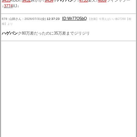
9433
KDDI↓
9432
みかか↓
9434
子
ハゲバン
ク↓
4755
楽天↓
4689
ラインヤフー
↓
3774
IIJ↓
ID:Wr77O5bQ
678 :山師さん：2026/07/31(金)
12:37:23
【急騰】今買えばいい株27268【相
楊】より
ハゲバン
ク80万差だったのに35万差までジリジリ