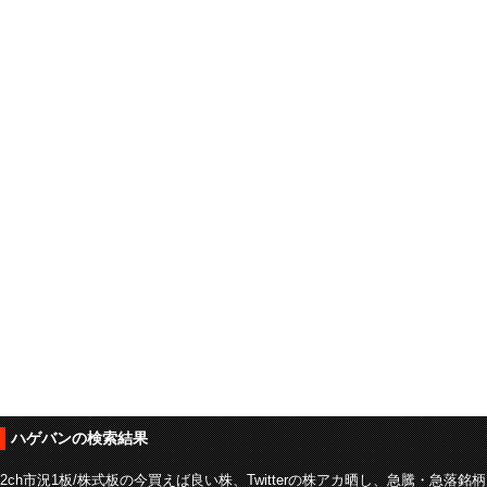
ハゲバンの検索結果
2ch市況1板/株式板の今買えば良い株、Twitterの株アカ晒し、急騰・急落銘柄