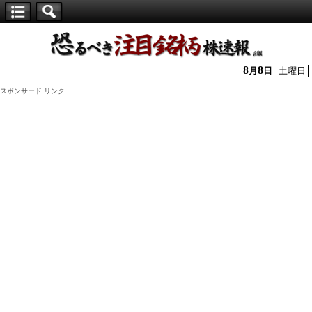
【仕
手
株】
8
8
月
日
土曜日
恐
スポンサード リンク
る
べ
き
注
目
銘
柄
株
速
報