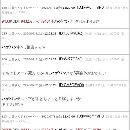
ID:hwVdmmfP0
548 :山師さん＠トレード中 ：2026/07/31(金)
13:22:09
【速報】急騰・急落
銘柄報告スレ19386 より
9433
KDDI↓
9432
みかか↓
9434
子
ハゲバン
ク↓それぞれ4％超
ID:lOJRwUAZ
925 :山師さん：2026/07/31(金)
12:52:38
【急騰】今買えばいい株27268【相
楊】 より
ハゲバン
中○し拒否ｗｗｗ
ID:Wr77O5bQ
906 :山師さん：2026/07/31(金)
12:51:21
【急騰】今買えばいい株27268【相
楊】 より
そもそもアーム死んでるのに
ハゲバン
クがS高自体がおかしい
ID:GA3QEcOh
884 :山師さん：2026/07/31(金)
12:50:26
【急騰】今買えばいい株27268【相
楊】 より
ハゲバン
テスト下がるとちょっと月曜まずいか
キオク頼むぞ
ID:hwVdmmfP0
313 :山師さん＠トレード中 ：2026/07/31(金)
12:45:06
【速報】急騰・急落
銘柄報告スレ19386 より