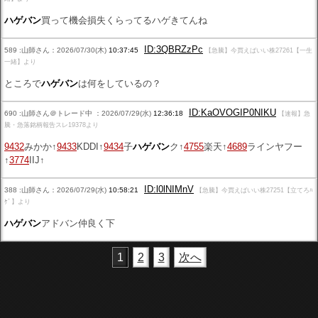
ハゲバン
買って機会損失くらってるハゲきてんね
ID:3QBRZzPc
589 :山師さん：2026/07/30(木)
10:37:45
【急騰】今買えばいい株27261【一生
一緒】より
ところで
ハゲバン
は何をしているの？
ID:KaOVOGIP0NIKU
690 :山師さん＠トレード中 ：2026/07/29(水)
12:36:18
【速報】急
騰・急落銘柄報告スレ19378より
9432
みかか↑
9433
KDDI↑
9434
子
ハゲバン
ク↑
4755
楽天↑
4689
ラインヤフー
↑
3774
IIJ↑
ID:l0lNIMnV
388 :山師さん：2026/07/29(水)
10:58:21
【急騰】今買えばいい株27251【立てろﾊ
ｹﾞ】より
ハゲバン
アドバン仲良く下
1
2
3
次へ