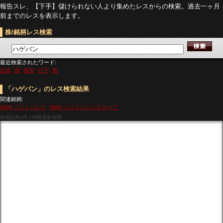
報告スレ、【下手】儲けられない人より集めたレスからの検索。過去一ヶ月
前までのレスを表示します。
株/銘柄レス検索
最近検索されたワード:
決算
運
個別
仕手
難
「ハゲバン」のレス検索結果
関連銘柄:
9434 ソフトバンク
9984 ソフトバンクグループ
検索結果
1件 OR検索新着順