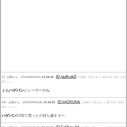
ID:/gu8cokD
70 :山師さん：2026/08/06(木)
15:28:29
【急騰】今買えばいい株27332【荒ぶる愚
息】より
まあ
ハゲバン
とレーザーやね
ID:ImOXUXrk
437 :山師さん：2026/08/06(木)
14:34:02
【急騰】今買えばいい株27331【決戦
前の…】より
ハゲバン
5700で買ったの持ち越すぞー