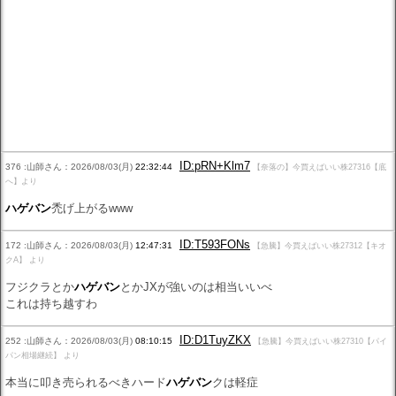
ID:pRN+Klm7
376 :山師さん：2026/08/03(月)
22:32:44
【奈落の】今買えばいい株27316【底
へ】より
ハゲバン
禿げ上がるwww
ID:T593FONs
172 :山師さん：2026/08/03(月)
12:47:31
【急騰】今買えばいい株27312【キオ
クA】 より
フジクラとか
ハゲバン
とかJXが強いのは相当いいべ
これは持ち越すわ
ID:D1TuyZKX
252 :山師さん：2026/08/03(月)
08:10:15
【急騰】今買えばいい株27310【パイ
パン相場継続】 より
本当に叩き売られるべきハード
ハゲバン
クは軽症