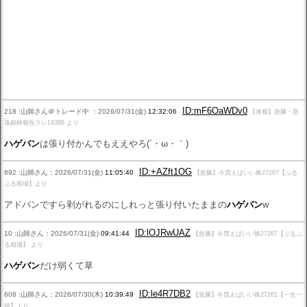
ID:mF6OaWDv0
218 :山師さん＠トレード中 ：2026/07/31(金)
12:32:06
【速報】急騰・急
落銘柄報告スレ19386 より
ハゲバン
は張り付かんでもええやろ(´・ω・｀)
ID:+AZft1OG
892 :山師さん：2026/07/31(金)
11:05:40
【急騰】今買えばいい株27267【ぶる
ぶる相場】より
アドバンですら剥がれるのにしれっと張り付いたままの
ハゲバン
w
ID:lOJRwUAZ
10 :山師さん：2026/07/31(金)
09:41:44
【急騰】今買えばいい株27267【ぶるぶ
る相場】 より
ハゲバン
だけ弱くて草
ID:le4R7DB2
608 :山師さん：2026/07/30(木)
10:39:49
【急騰】今買えばいい株27261【一生一
緒】より