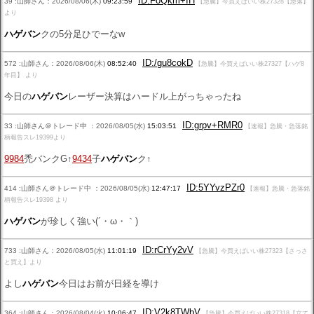
ID:FoQkm+IH
39 :山師さん：2026/08/06(木)
09:23:59
【急騰】今買えばいい株27328【急落】
より
ハゲバン
クの5分足ひでーなw
ID:/gu8cokD
572 :山師さん：2026/08/06(木)
08:52:40
【急騰】今買えばいい株27327【ハゲ8
年目】 より
今日の
ハゲバン
レーザー決算はハードル上がっちゃったね
ID:grpv+RMR0
33 :山師さん＠トレード中 ：2026/08/05(水)
15:03:51
【速報】急騰・急落銘
柄報告スレ19399より
9984
禿バンクG↑
9434
子
ハゲバン
ク↑
ID:5YYvzPZr0
414 :山師さん＠トレード中 ：2026/08/05(水)
12:47:17
【速報】急騰・急落銘
柄報告スレ19398 より
ハゲバン
が珍しく強い(´・ω・｀)
ID:rCrYy2vV
733 :山師さん：2026/08/05(水)
11:01:19
【急騰】今買えばいい株27323【さっさ
と買え】より
よし
ハゲバン
今日はお前が日経を導け
ID:V2k8TWbV
364 :山師さん：2026/08/04(火)
10:06:47
【急騰】今買えばいい株27318【立て