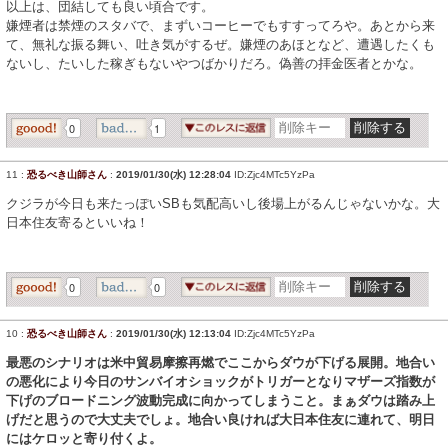
以上は、団結しても良い頃合です。
嫌煙者は禁煙のスタバで、まずいコーヒーでもすすってろや。あとから来
て、無礼な振る舞い、吐き気がするぜ。嫌煙のあほとなど、遭遇したくも
ないし、たいした稼ぎもないやつばかりだろ。偽善の拝金医者とかな。
0
1
11
:
恐るべき山師さん
:
2019/01/30(水) 12:28:04
ID:Zjc4MTc5YzPa
クジラが今日も来たっぽいSBも気配高いし後場上がるんじゃないかな。大
日本住友寄るといいね！
0
0
10
:
恐るべき山師さん
:
2019/01/30(水) 12:13:04
ID:Zjc4MTc5YzPa
最悪のシナリオは米中貿易摩擦再燃でここからダウが下げる展開。地合い
の悪化により今日のサンバイオショックがトリガーとなりマザーズ指数が
下げのブロードニング波動完成に向かってしまうこと。まぁダウは踏み上
げだと思うので大丈夫でしょ。地合い良ければ大日本住友に連れて、明日
にはケロッと寄り付くよ。