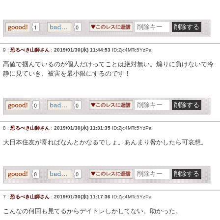
1
0
9
:
恐るべき山師さん
:
2019/01/30(水) 11:44:53
ID:Zjc4MTc5YzPa
高値で掴んでいるのが個人だけってことは絶対無い。煽りに負けないで冷
静に見ていき、被害を最小限にするのです！
0
0
8
:
恐るべき山師さん
:
2019/01/30(水) 11:31:35
ID:Zjc4MTc5YzPa
大日本住友が寄ればなんとかなるでしょ。あんまり脅かしたら可哀想。
0
0
7
:
恐るべき山師さん
:
2019/01/30(水) 11:17:36
ID:Zjc4MTc5YzPa
こんなの何回も見てるからデイトレしかしてない。助かった。