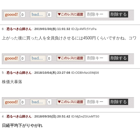
0
0
6
:
恐るべき山師さん
:
2019/01/30(水) 11:01:32
ID:Zjc4MTc5YzPa
上がった後に買った人を全員負けさせるには4500円くらいですかね。コワ
0
0
5
:
恐るべき山師さん
:
2018/10/04(木) 23:27:08
ID:ODBhNzU0MjS6
株価大暴落
0
1
4
:
恐るべき山師さん
:
2018/09/30(日) 20:51:42
ID:MjZmZGUxMTS0
日経平均下がりやがれ