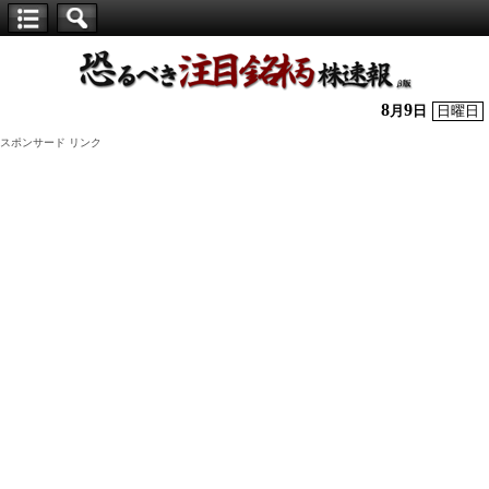
【仕
手
株】
8
9
月
日
日曜日
恐
スポンサード リンク
る
べ
き
注
目
銘
柄
株
速
報