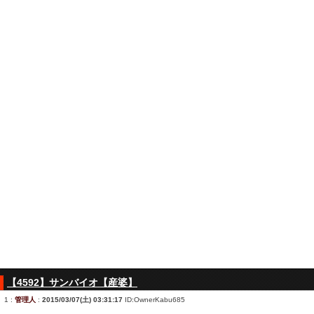
【4592】サンバイオ【産婆】
1
:
管理人
:
2015/03/07(土) 03:31:17
ID:OwnerKabu685