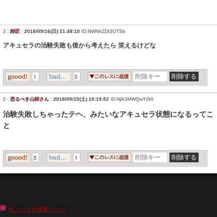
3
:
師匠
:
2018/09/16(日) 21:48:10
ID:NWNhZDI3OTSb
アキュセラの治験失敗も後から考えたら 笑えるけどな
1
0
2
:
恐るべき山師さん
:
2018/09/15(土) 10:19:52
ID:NjA3MWQwYjS0
治験失敗しちゃったテヘ、みたいなアキュセラ状態になるってこ
と
5
1
サンバイオ関連ページ