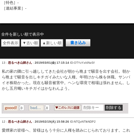
［特色］-
［連結事業］-
全件を新しい順で表示中
全件表示
▼古い順
▲新しい順
13
:
恐るべき山師さん
:
2019/03/01(金) 17:15:14
ID:OTYzYzI4NzSf
私の家の隣に引っ越ししてきた会社が朝から晩まで騒音を出す会社。朝か
ら晩まで騒音を出しキチガイみたいな人種。年明けから株を休職。サンバ
イオ株助かった。現在も騒音被害中。ヘンな環境で相場は張れません。し
かし五月蠅いキチガイはかなわんよう。
0
0
12
:
恐るべき山師さん
:
2019/02/19(火) 15:58:26
ID:NTQzNTlkNDP2
愛煙家の皆様へ、皆様はもう十分に人権を踏みにじられております。これ