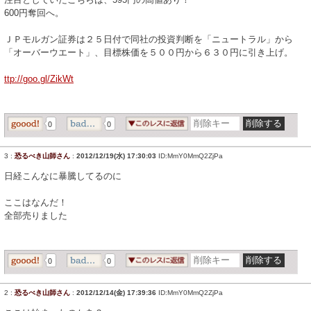
600円奪回へ。
ＪＰモルガン証券は２５日付で同社の投資判断を「ニュートラル」から
「オーバーウエート」、目標株価を５００円から６３０円に引き上げ。
ttp://goo.gl/ZikWt
0
0
3
:
恐るべき山師さん
:
2012/12/19(水) 17:30:03
ID:MmY0MmQ2ZjPa
日経こんなに暴騰してるのに
ここはなんだ！
全部売りました
0
0
2
:
恐るべき山師さん
:
2012/12/14(金) 17:39:36
ID:MmY0MmQ2ZjPa