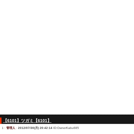
【6101】ツガミ【6101】
1
:
管理人
:
2012/07/30(月) 20:42:14
ID:OwnerKabu685