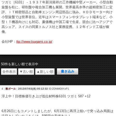
ツガミ［6101］ - １９３７年新潟発祥の工作機械中堅メーカー。小型自動
旋盤を柱に、研削盤や複合加工機も展開。世界最高水準の超精密加工に定
評、ＩＴ精密部品と自動車エンジン周辺部品に強み。ＨＤＤモーター向け
小型旋盤では世界首位。近年はスマートフォンやタブレット端末など、小
型ＩＴ機器向けにも対応。廉価機は中国工場で生産。競合に比べアジアで
高シェア。スイスの同業トルノス社と業務提携。１２年インド工場が稼
働。
会社HP：
ttp://www.tsugami.co.jp/
50件を新しい順で表示中
全件表示
▼古い順
▲新しい順
4
:
株ガール
:
2013/07/03(水) 00:12:32
ID:ZDNlMDliYzP1
浮上中！目標株価引き上げ低位材料株6101 ツガミ 587 +12
6月26日にもコメントしましたが、6月13日に再浮上狙いで突っ込み局面は
注目としていたこちらは、595円の高値あり！