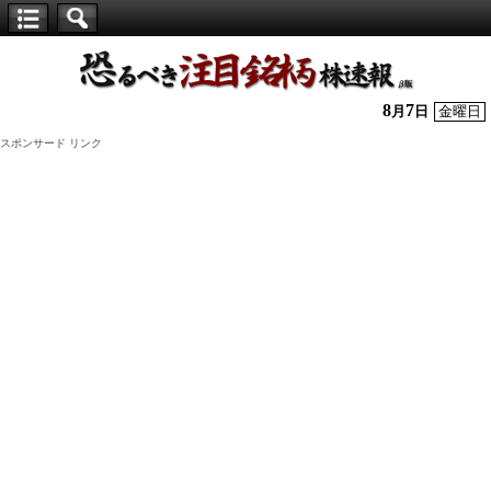
【仕
手
株】
8
7
月
日
金曜日
恐
スポンサード リンク
る
べ
き
注
目
銘
柄
株
速
報