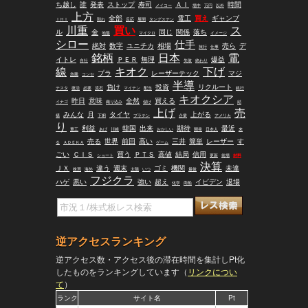
ち越し
誰
発表
ストップ
寿司
ＡＩ
時間
メイコー
場中
万円
以外
上方
全部
電工
買え
ギャンブ
ＩＨＩ
割れ
反応
展開
タングステン
川重
買い
ス
ル
金
同じ
関係
落ち
地盤
マイクロ
イメージ
シロー
仕手
絶対
数字
ユニチカ
相場
売ら
デ
旅行
仕事
銘柄
日本
電
イトレ
ＰＥＲ
無理
爆益
自社
失敗
終わり
線
キオク
下げ
プラ
レーザーテック
マジ
急騰
コンセ
半導
負け
投資
リクルート
テスタ
復活
必要
流石
マイテン
配当
銀行
キオクシア
昨日
意味
全然
買える
イナゴ
織り込み
儲け
結
上げ
売
みんな
月
タイヤ
上がる
構
下痢
プラテン
企業
アメリカ
り
利益
韓国
出来
期待
最近
重工
あげ
川崎
おかしい
開発
日本人
来
売る
世界
前回
高い
三井
簡単
レーザー
す
る
ＡＤＥＫＡ
ゲーム
ごい
ＣＩＳ
買う
ＰＴＳ
高値
結局
信用
ショート
更新
前場
材料
決算
ＪＸ
違う
週末
ゴミ
機関
未達
株買
海外
太陽
いつ
最後
フジクラ
ハゲ
悪い
強い
超え
イビデン
退場
化学
商船
逆アクセスランキング
逆アクセス数・アクセス後の滞在時間を集計しPt化
したものをランキングしています（
リンクについ
て
）
ランク
サイト名
Pt