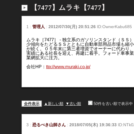
【7477】ムラキ【7477】
1
:
管理人
:
2012/07/30(月) 20:51:26
ID:OwnerKabu685
ムラキ［7477］ - 独立系のガソリンスタンド（Ｓ
少傾向をたどるＳＳとともに自動車部用品市場も縮小
が続く。０５年末に第三者増資でオーナーに代わり、
実績にある社長を迎え、再建に着手。フォード車事業
業網拡大に注力。
会社HP：
ttp://www.muraki.co.jp/
全件表示
▲新しい順
▼古い順
50件を古い順で表示中
3
:
恐るべき山師さん
:
2018/07/05(木) 19:36:33
ID:NTk