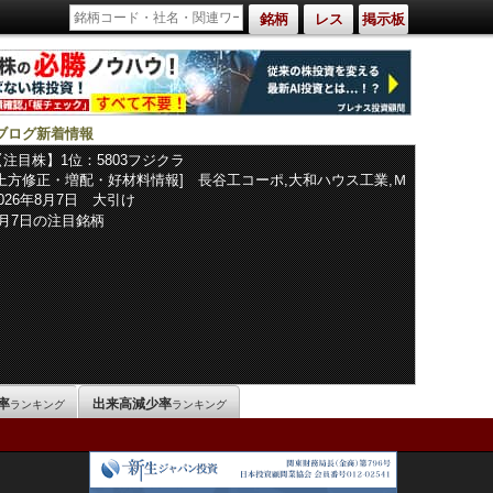
銘柄
レス
掲示板
ブログ新着情報
【注目株】1位：5803フジクラ
[上方修正・増配・好材料情報] 長谷工コーポ,大和ハウス工業,Ｍ
ＩＣ,サンコーテクノ,中越パルプ工業,レゾナック,ダイキョーニシ
2026年8月7日 大引け
カワ,セプテーニ,ＪＸ金属,コスモエネルギ,フコク,ヨドコウ,三菱
8月7日の注目銘柄
マテリアル,しずおかフィナンシャルグループ,楽天銀行,ニッパツ,
栗田工業,ダイフク,日本金銭機械,ブラザー工業,湖北工業,能美防
災,レーザーテック,浜松ホトニクス,第一興商,島津製作所,ニコン,
フルヤ金属,
率
出来高減少率
ランキング
ランキング