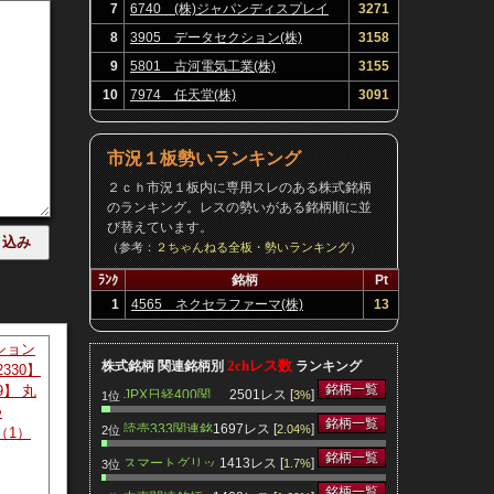
7
6740 (株)ジャパンディスプレイ
3271
8
3905 データセクション(株)
3158
9
5801 古河電気工業(株)
3155
10
7974 任天堂(株)
3091
市況１板勢いランキング
２ｃｈ市況１板内に専用スレのある株式銘柄
のランキング。レスの勢いがある銘柄順に並
び替えています。
（参考：
２ちゃんねる全板・勢いランキング
）
ﾗﾝｸ
銘柄
Pt
1
4565 ネクセラファーマ(株)
13
ション
2chレス数
株式銘柄 関連銘柄別
ランキング
2330】
銘柄一覧
9】 丸
JPX日経400関
2501レス [
]
3%
1位
つ
連銘柄
銘柄一覧
読売333関連銘
1697レス [
]
2.04%
2位
（1）
柄
銘柄一覧
スマートグリッ
1413レス [
]
1.7%
3位
ド関連銘柄
銘柄一覧