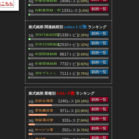
中東関連銘柄
1408レス [
]
1.69%
4位
はこちら
銘柄一覧
自動車部材・部
1331レス [
]
1.6%
5位
品関連銘柄
yahooトピ数
株式銘柄 関連銘柄別
ランキング
銘柄一覧
JPX日経400関
21339トピ [
]
2.26%
1位
連銘柄
銘柄一覧
読売333関連銘
12510トピ [
]
1.32%
2位
柄
銘柄一覧
中国関連銘柄
8817トピ [
]
0.93%
3位
銘柄一覧
中東関連銘柄
7732トピ [
]
0.82%
4位
銘柄一覧
JPXプライム
7111トピ [
]
0.75%
5位
150関連銘柄
2chレス数
株式銘柄 業種別
ランキング
銘柄一覧
非鉄金属業
1240レス [
]
29.18%
1位
銘柄一覧
電気機器業
971レス [
]
22.85%
2位
銘柄一覧
情報通信業
333レス [
]
7.84%
3位
銘柄一覧
サービス業
202レス [
]
4.75%
4位
銘柄一覧