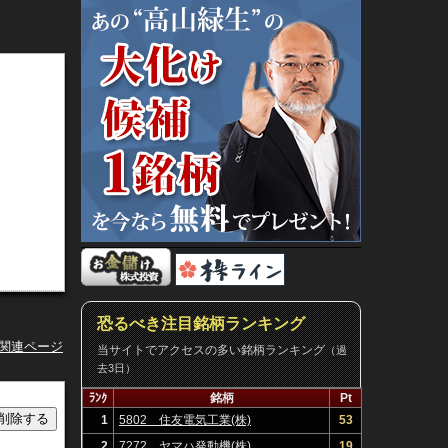
恐るべき注目銘柄ランキング
キ関連ページ
当サイトでアクセスの多い銘柄ランキング
（過
去3日）
ﾗﾝｸ
銘柄
Pt
1
5802 住友電気工業(株)
53
2
7272 ヤマハ発動機(株)
19