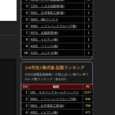
3
7203 トヨタ自動車(株)
1
4
5801 古河電気工業(株)
1
5
5803 (株)フジクラ
1
6
9984 ソフトバンクグループ(株)
1
7
6976 太陽誘電(株)
1
8
4062 イビデン(株)
1
9
4068 ベイシス(株)
1
10
3103 ユニチカ(株)
1
2ch市況1/株式板 話題ランキング
2chの急騰急落銘柄／今買えばいい株スレ等で
のレス数ランキング
（過去3日）
ﾗﾝｸ
銘柄
Pt
1
285 キオクシアホールディングス
2127
(株)
2
9984 ソフトバンクグループ(株)
948
3
5801 古河電気工業(株)
708
4
4062 イビデン(株)
471