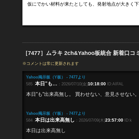
仮にでかい材料が来たとしても、発射地点が大きく下
［7477］ムラキ 2ch&Yahoo板統合 新着口
※コメントは常に更新されます
Yahoo掲示板（Y板） - 7477
より
本日”も…
10:18:00
585 :
：2026/07/10(金)
ID:AIFAL
本日”も”出来高無し。 買わせない、意見させない
Yahoo掲示板（Y板） - 7477
より
本日は出来高無し
23:57:00
584 :
：2026/07/09(木)
ID:k
本日は出来高無し