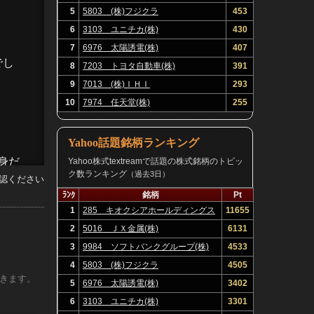
5
5803 (株)フジクラ
453
6
3103 ユニチカ(株)
430
7
6976 太陽誘電(株)
407
でし
8
7203 トヨタ自動車(株)
391
9
7013 (株)ＩＨＩ
293
10
7974 任天堂(株)
255
Yahoo話題銘柄ランキング
身だ
Yahoo株式textreamで話題の株式銘柄のトピッ
ク数ランキング
（過去3日）
認ください
ﾗﾝｸ
銘柄
Pt
1
285 キオクシアホールディングス
11655
(株)
2
5016 ＪＸ金属(株)
6131
3
9984 ソフトバンクグループ(株)
4533
4
5803 (株)フジクラ
4505
きます。
5
6976 太陽誘電(株)
3402
6
3103 ユニチカ(株)
3301