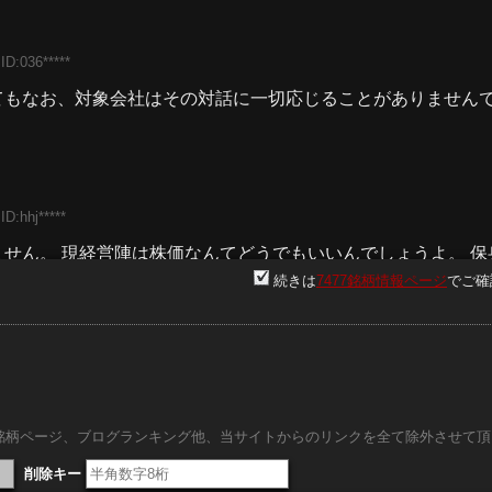
ID:036*****
てもなお、対象会社はその対話に一切応じることがありません
ID:hhj*****
せん。 現経営陣は株価なんてどうでもいいんでしょうよ。 保
続きは
7477銘柄情報ページ
でご確
ID:hhj*****
。
内銘柄ページ、ブログランキング他、当サイトからのリンクを全て除外させて頂
削除キー