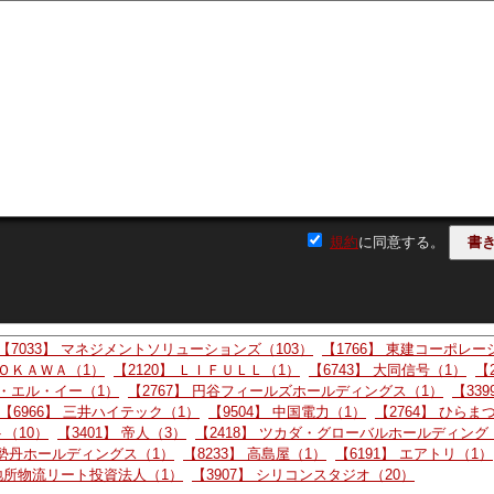
ID:hhj*****
ID:hhj*****
4db289b08290ba177fb46.pdf
規約
に同意する。
【7033】 マネジメントソリューションズ（103）
【1766】 東建コーポレー
ＤＯＫＡＷＡ（1）
【2120】 ＬＩＦＵＬＬ（1）
【6743】 大同信号（1）
【
ー・エル・イー（1）
【2767】 円谷フィールズホールディングス（1）
【339
【6966】 三井ハイテック（1）
【9504】 中国電力（1）
【2764】 ひらま
ト（10）
【3401】 帝人（3）
【2418】 ツカダ・グローバルホールディング
伊勢丹ホールディングス（1）
【8233】 高島屋（1）
【6191】 エアトリ（1）
菱地所物流リート投資法人（1）
【3907】 シリコンスタジオ（20）