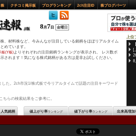
ロ株
クチコミ掲示板
ブログランキング
2ch注目ID
株ブログパーツ
8
7
月
日
金曜日
上位
惑株、材料株など、今みんなが注目している銘柄をほぼリアルタイム
まとめています。
よりそれぞれの注目銘柄ランキングが表示され、 レス数ボ
板(Y板)
表示されます！気になる株式銘柄がある方は是非お試しください。
した。2ch市況1/株式板で今リアルタイムで話題の注目キーワード
こちらの検索結果をご参考に。
m 人気銘柄
値上がり率
値下がり率
出来高増加
ランキング
ランキング