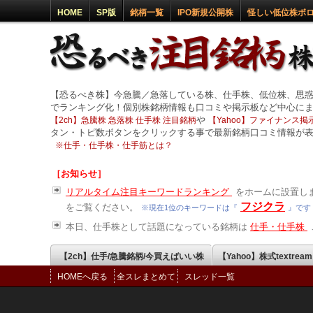
HOME
SP版
銘柄一覧
IPO新規公開株
怪しい低位株ボ
【恐るべき株】今急騰／急落している株、仕手株、低位株、思
でランキング化！個別株銘柄情報も口コミや掲示板など中心に
や
【2ch】急騰株 急落株 仕手株 注目銘柄
【Yahoo】ファイナンス掲示
タン・トピ数ボタンをクリックする事で最新銘柄口コミ情報が
※
仕手・仕手株・仕手筋とは？
［お知らせ］
リアルタイム注目キーワードランキング
をホームに設置しま
フジクラ
をご覧ください。
※現在1位のキーワードは『
』です
本日、仕手株として話題になっている銘柄は
仕手・仕手株
【2ch】仕手/急騰銘柄/今買えばいい株
【Yahoo】株式textrea
HOMEへ戻る
全スレまとめて
スレッド一覧