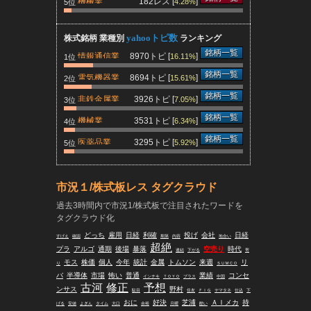
機械業
182レス [
]
4.28%
5位
yahooトピ数
株式銘柄 業種別
ランキング
銘柄一覧
情報通信業
8970トピ [
]
16.11%
1位
銘柄一覧
電気機器業
8694トピ [
]
15.61%
2位
銘柄一覧
非鉄金属業
3926トピ [
]
7.05%
3位
銘柄一覧
機械業
3531トピ [
]
6.34%
4位
銘柄一覧
医薬品業
3295トピ [
]
5.92%
5位
市況１/株式板レス タグクラウド
過去3時間内で市況1/株式板で注目されたワードを
タグクラウド化
どっち
雇用
日経
利確
投げ
会社
日経
すげえ
確認
期第
内容
地合い
超絶
プラ
アルゴ
通期
後場
暴落
空売り
時代
連結
下がる
寄
モス
株価
個人
今年
統計
金属
トムソン
来週
リ
り
ＳＵＭＣＯ
バ
半導体
市場
怖い
普通
業績
コンセ
インチキ
ＴＯＹＯ
プラス
中国
古河
修正
予想
ンサス
野村
駄目
住友
ＦＩＧ
ヤマタネ
仕込
下
おに
好決
芝浦
ＡＩメカ
持
げる
安値
よぎん
タイム
大口
余裕
月曜
酷い