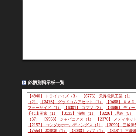
夏至が近づいて来まし…
19:04:00
579 :
：2026/06/04(木)
夏至が近づいて来ましたね〜！
Yahoo掲示板（Y板） - 7477
より
＜株主提案書ダウンロ…
16:16:00
578 :
：2026/06/04(木)
＜株主提案書ダウンロード先＞ d113556-3-1448672f87b
銘柄別掲示板一覧
【4840】 トライアイズ（3）
【6776】 天昇電気工業（1）
（2）
【3475】 グッドコムアセット（1）
【9468】 ＫＡ
フォーサイド（1）
【6301】 コマツ（2）
【3686】 ディ
千代山岡家（1）
【3133】 海帆（1）
【8226】 理経（5）
（37）
【9558】 ジャパニアス（1）
【2370】 メディネッ
【2157】 コシダカホールディングス（1）
【3099】 三越
【7554】 幸楽苑（1）
【3030】 ハブ（1）
【3481】 三