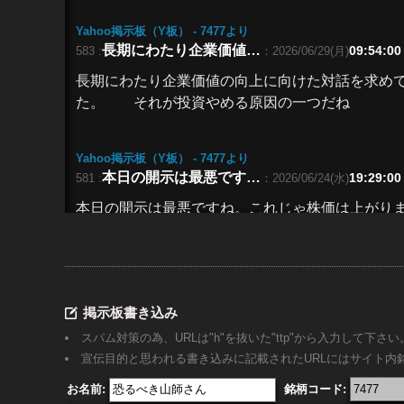
Yahoo掲示板（Y板） - 7477
より
長期にわたり企業価値…
09:54:00
583 :
：2026/06/29(月)
長期にわたり企業価値の向上に向けた対話を求め
た。 それが投資やめる原因の一つだね
Yahoo掲示板（Y板） - 7477
より
本日の開示は最悪です…
19:29:00
581 :
：2026/06/24(水)
本日の開示は最悪ですね。これじゃ株価は上がりま
け。
Yahoo掲示板（Y板） - 7477
より
定時総会開催中ですね…
10:37:00
580 :
：2026/06/17(水)
掲示板書き込み
定時総会開催中ですね。
スパム対策の為、URLは"h"を抜いた"ttp"から入力して下さい
宣伝目的と思われる書き込みに記載されたURLにはサイト
お名前:
銘柄コード:
Yahoo掲示板（Y板） - 7477
より