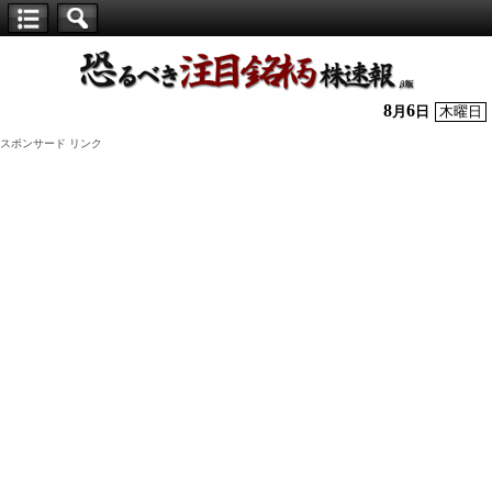
【仕
手
株】
8
6
月
日
木曜日
恐
スポンサード リンク
る
べ
き
注
目
銘
柄
株
速
報