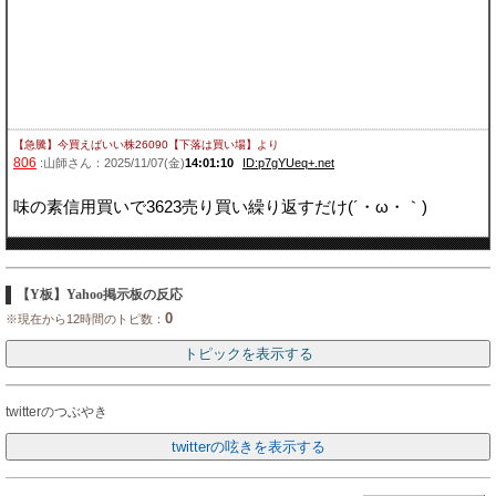
【急騰】今買えばいい株26090【下落は買い場】
より
806
:山師さん：2025/11/07(金)
14:01:10
ID:p7gYUeq+.net
味の素信用買いで3623売り買い繰り返すだけ(´・ω・｀)
【Y板】Yahoo掲示板の反応
0
※現在から12時間のトピ数：
twitterのつぶやき