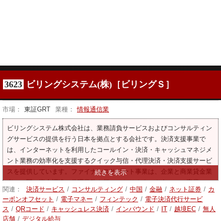
3623
ビリングシステム(株)［ビリングＳ］
市場：
東証GRT
業種：
情報通信業
ビリングシステム株式会社は、業務請負サービスおよびコンサルティン
グサービスの提供を行う日本を拠点とする会社です。決済支援事業で
は、インターネットを利用したコールイン・決済・キャッシュマネジメ
ント業務の効率化を支援するクイック与信・代理決済・決済支援サービ
スを提供しています。ファイナンスサポート事業は、企業と商業貸金業
者との間の資金調達の代理業務を行っております。もう一つの事業は、
関連：
決済サービス
/
コンサルティング
/
中国
/
金融
/
ネット証券
/
カ
決済支援事業及び資金調達支援事業に関するコンサルティングサービス
ーボンオフセット
/
電子マネー
/
フィンテック
/
電子決済代行サービ
の提供を行っております。
ス
/
QRコード
/
キャッシュレス決済
/
インバウンド
/
IT
/
越境EC
/
無人
店舗
/
デジタル給与