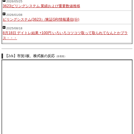
2026/05/25
3623ビリングシステム 業績および重要数値推移
2026/01/08
ビリングシステム(3623）/東証GR/情報通信(分)
2025/08/18
8月18日 デイトレ結果 +100円 いろいろコツコツ取って取られてなんとかプラ
ス・・・
【2ch】市況1板、株式板の反応
（新着順）