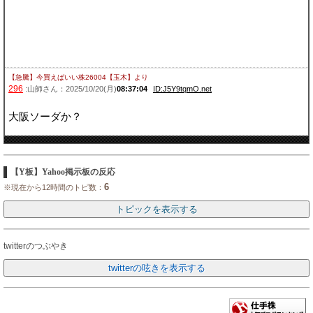
【急騰】今買えばいい株26004【玉木】
より
296
:山師さん：2025/10/20(月)
08:37:04
ID:J5Y9tqmO.net
大阪ソーダか？
【Y板】Yahoo掲示板の反応
6
※現在から12時間のトピ数：
twitterのつぶやき