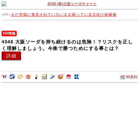
業では、塗料原料、接着剤原料、感光性樹脂、耐色材、ダップ加工材、
住宅関連製品の仕入・販売、化成品等の販売・輸送・保管を行っており
まだ市場に発見されていないまま眠っている大化け候補株
ます。
PR情報
4046 大阪ソーダを持ち続けるのは危険！？リスクを正し
く理解しましょう。今株で勝つためにする事とは？
詳細
時系列