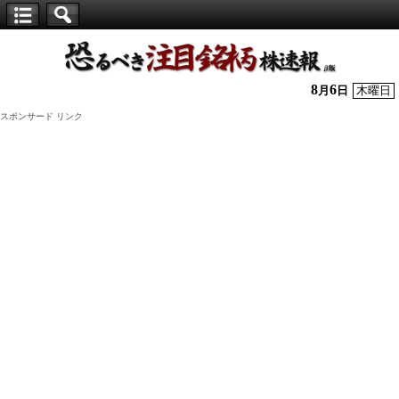
【仕
手
株】
8
6
月
日
木曜日
恐
スポンサード リンク
る
べ
き
注
目
銘
柄
株
速
報