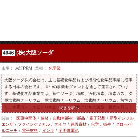
4046
(株)大阪ソーダ
市場：
東証PRM
業種：
化学業
大阪ソーダ株式会社は、主に基礎化学品および機能性化学品事業に従事
する日本の会社です。 4 つの事業セグメントを通じて運営されていま
す。基礎化学品事業では、苛性ソーダ、塩酸、液化塩素、塩素ガス、次
亜塩素酸ナトリウム、亜塩素酸ナトリウム、塩素酸ナトリウム、苛性カ
リ、水素ガス、エピクロルヒドリン、塩化アリルの製造・販売を行って
おります。機能化学品事業では、アリルエーテル、エピクロルヒドリン
関連：
医薬中間体
/
建材
/
自動車部材・部品
/
電子部品
/
新型インフル
ゴム、ジアリルフタレート（dap）樹脂、省エネタイヤ改質剤等の製
エンザ
/
ファインケミカル
/
タイヤ
/
建設資材
/
化学
/
衛生
/
グローバ
造・販売を行っております。ヘルスケア事業は、医薬品精製原料、分析
ルニッチ
/
電子材料
/
インキ
/
全固体電池
機器、医薬品原薬・中間体等の製造・販売を行っております。商社等事