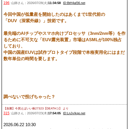
196
:山師さん：2026/07/28(火)
11:34:58
ID:BtH4af36.net
今回中国が低量産を開始したのはあくまで1世代前の
「DUV（深紫外線）」技術です。
最先端のAIチップやスマホ向けプロセッサ（3nm/2nm等）を作
るために不可欠な「EUV露光装置」市場はASMLが100%独占
しており、
中国の国産EUVは試作プロトタイプ段階で本格実用化にはまだ
数年単位の時間を要します。
調べないで投げちゃった？
【急騰】今買えばいい株27323【DEATHコ】
より
315
:山師さん：2026/07/23(木)
17:54:05
ID:LnJv/kqo.net
2026.06.22 10:30