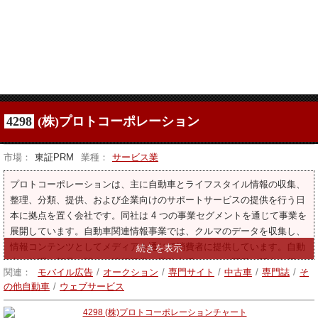
4298
(株)プロトコーポレーション
市場：
東証PRM
業種：
サービス業
プロトコーポレーションは、主に自動車とライフスタイル情報の収集、
整理、分類、提供、および企業向けのサポートサービスの提供を行う日
本に拠点を置く会社です。同社は 4 つの事業セグメントを通じて事業を
展開しています。自動車関連情報事業では、クルマのデータを収集し、
情報コンテンツとしてメディアを通じて消費者に提供しています。自動
車の修理や部品に関する情報提供、業務支援ソフトの開発・販売も行っ
関連：
モバイル広告
/
オークション
/
専門サイト
/
中古車
/
専門誌
/
そ
ています。主なメディアとしては、goo、gooバイク、goo-net Exchange
の他自動車
/
ウェブサービス
などが挙げられます。生活情報セグメントでは、習い事、不動産、介護
などの情報を提供しています。不動産セグメントは、主に自社資産を対