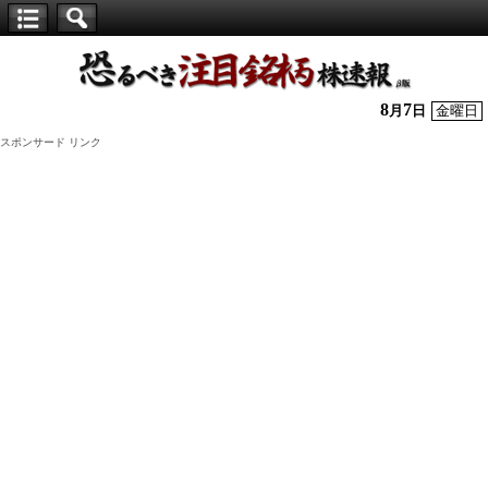
【仕
手
株】
8
7
月
日
金曜日
恐
スポンサード リンク
る
べ
き
注
目
銘
柄
株
速
報