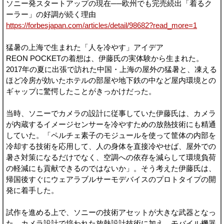
ソニー発スタートアップの現在──欧州でも完売続出「着るク
ーラー」の好調が続く理由
https://forbesjapan.com/articles/detail/98682?read_more=1
猛暑の上海で生まれた「人を冷やす」アイデア
REON POCKETの着想は、伊藤氏の実体験から生まれた。
2017年の夏に出張で訪れた中国・上海の屋外の猛暑と、凍える
ほど冷房が効いたホテルの部屋や地下鉄の中など屋内環境との
ギャップに驚愕したことがきっかけだった。
当時、ソニーでカメラの設計に従事していた伊藤氏は、カメラ
が内蔵するイメージセンサーを冷やすための放熱技術にも精通
していた。「ペルチェ素子のモジュールを使って筐体の内部を
冷却する技術を応用して、人の身体を直接冷やせば、屋外での
暑さ対策になるだけでなく、空調への依存を減らして環境負荷
の軽減にも貢献できるのではないか」。そう考えた伊藤氏は、
帰国後すぐにウェアラブルサーモデバイスのプロトタイプの開
発に着手した。
試作を進める上で、ソニーの技術アセットが大きな武器となっ
た。カメラ設計で培われた放熱設計技術に加え、モバイル機器