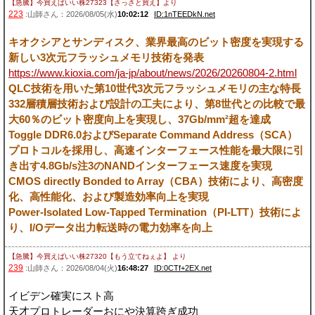
【急騰】今買えばいい株27323【さっさと買え】
より
223
:山師さん：2026/08/05(水)
10:02:12
ID:1nTEEDkN.net
キオクシアとサンディスク、業界最高のビット密度を実現する
新しい3次元フラッシュメモリ技術を発表
https://www.kioxia.com/ja-jp/about/news/2026/20260804-2.html
QLC技術を用いた第10世代3次元フラッシュメモリの主な特長
332層積層技術および設計の工夫により、第8世代との比較で最
大60％のビット密度向上を実現し、37Gb/mm²超を達成
Toggle DDR6.0およびSeparate Command Address（SCA）
プロトコルを採用し、高速インターフェース性能を最大限に引
き出す4.8Gb/s注3のNANDインターフェース速度を実現
CMOS directly Bonded to Array（CBA）技術により、高密度
化、高性能化、および製造効率向上を実現
Power-Isolated Low-Tapped Termination（PI-LTT）技術によ
り、I/Oデータ出力転送時の電力効率を向上
【急騰】今買えばいい株27320【もう立てねぇよ】
より
239
:山師さん：2026/08/04(火)
16:48:27
ID:0CTf+2EX.net
イビデン確実にスト高
天才プロトレーダーおにや決算跨ぎ成功