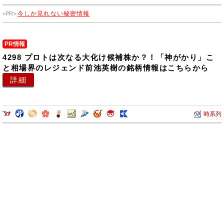
象とした不動産管理事業を行っております。その他の事業では、農業・
今しか見れない秘密情報
電力販売事業、ビジネスプロセスアウトソーシング（bpo）事業、ソフ
トウェア開発・販売、人材派遣事業を行っております。
PR情報
4298 プロトは次なる大化け候補株か？！「神がかり」こ
と相場界のレジェンド前池英樹の銘柄情報はこちらから
詳細
時系列