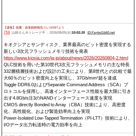
【速報】急騰・急落銘柄報告スレ19397
より
759
:山師さん＠トレード中 ：2026/08/05(水)
10:02:20
ID:Fa+bsGb60.net
キオクシアとサンディスク、業界最高のビット密度を実現する
新しい3次元フラッシュメモリ技術を発表
https://www.kioxia.com/ja-jp/about/news/2026/20260804-2.html
QLC技術を用いた第10世代3次元フラッシュメモリの主な特長
332層積層技術および設計の工夫により、第8世代との比較で最
大60％のビット密度向上を実現し、37Gb/mm²超を達成
Toggle DDR6.0およびSeparate Command Address（SCA）プ
ロトコルを採用し、高速インターフェース性能を最大限に引き
出す4.8Gb/s注3のNANDインターフェース速度を実現
CMOS directly Bonded to Array（CBA）技術により、高密度
化、高性能化、および製造効率向上を実現
Power-Isolated Low-Tapped Termination（PI-LTT）技術により、
I/Oデータ出力転送時の電力効率を向上