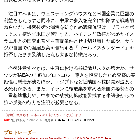
注目すべきは、ウェスティングハウスなど米国企業に巨額の
利益をもたらすと同時に、中露の参入を完全に排除する戦略的
ねらいだ。機密技術の漏洩を防ぐため濃縮施設は「ブラックボ
ックス」構造で米国が管理する。バイデン前政権が求めたイス
ラエルとの国交正常化を前提条件とせず切り離した点や、サウ
ジが自国での濃縮放棄を誓約する「ゴールドスタンダード」を
拒否したまま妥結した点も大きな特徴だろう。
今後注意すべきは、中東における核拡散リスクの増大か。サ
ウジがIAEAの「追加プロトコル」導入を拒否したため査察の実
効性に懸念が残るほか、エジプトなど近隣国へ核開発が波及す
る恐れがある。また、イランに核放棄を求める米国の姿勢との
二重基準批判や、中東での核技術拡散を警戒する米議会からの
強い反発の行方も注視が必要となる。
【急騰】今買えばいい株27281【なんかすっげぇ】
より
408
:山師さん：2026/07/13(月)
13:34:42
ID:EAdBHJDr.net
プロトレーダー