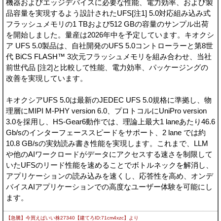
機器およびエッジデバイスに必要な性能、電力効率、および製
品容量を実現するよう設計されたUFS[注1] 5.0対応組み込み式
フラッシュメモリの1 TBおよび512 GBの容量のサンプル出荷
を開始しました。量産は2026年中を予定しています。キオクシ
ア UFS 5.0製品は、自社開発のUFS 5.0コントローラーと第8世
代 BiCS FLASH™ 3次元フラッシュメモリを組み合わせ、当社
前世代品 [注2]と比較して性能、電力効率、パッケージングの
改善を実現しています。
キオクシアUFS 5.0は最新のJEDEC UFS 5.0規格に準拠し、物
理層にMIPI M-PHY version 6.0、プロトコルにUniPro version
3.0を採用し、HS-Gear6動作では、理論上最大1 laneあたり46.6
Gb/sのインターフェーススピードをサポート、2 lane では約
10.8 GB/sの実効読み書き性能を実現します。これまで、LLM
や他のAIワークロードがデータにアクセスする速さを制限して
いたUFSのリード性能を速めることでボトルネックを解消し、
アプリケーションの読み込みを速くし、応答性を高め、オンデ
バイスAIアプリケーションでの高度なユーザー体験を可能にし
ます。
【急騰】今買えばいい株27340【建てろID:71cm4xzc】
より