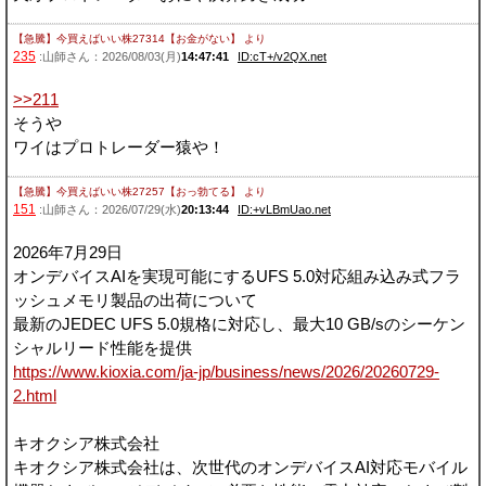
【急騰】今買えばいい株27314【お金がない】
より
235
:山師さん：2026/08/03(月)
14:47:41
ID:cT+/v2QX.net
>>211
そうや
ワイはプロトレーダー猿や！
【急騰】今買えばいい株27257【おっ勃てる】
より
151
:山師さん：2026/07/29(水)
20:13:44
ID:+vLBmUao.net
2026年7月29日
オンデバイスAIを実現可能にするUFS 5.0対応組み込み式フラ
ッシュメモリ製品の出荷について
最新のJEDEC UFS 5.0規格に対応し、最大10 GB/sのシーケン
シャルリード性能を提供
https://www.kioxia.com/ja-jp/business/news/2026/20260729-
2.html
キオクシア株式会社
キオクシア株式会社は、次世代のオンデバイスAI対応モバイル