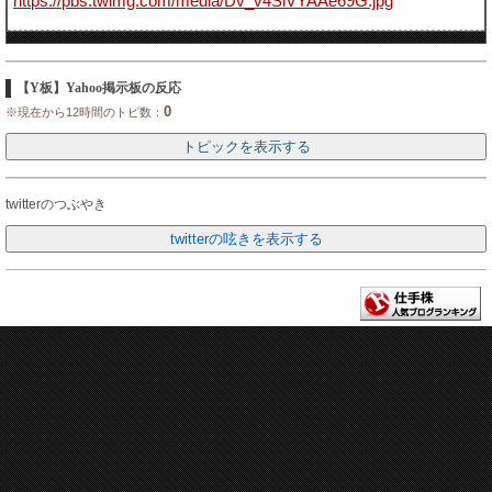
https://pbs.twimg.com/media/Dv_v4SiVYAAe69G.jpg
【Y板】Yahoo掲示板の反応
0
※現在から12時間のトピ数：
twitterのつぶやき