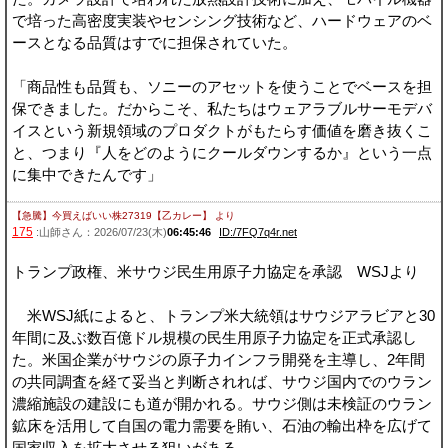
で培った高密度実装やセンシング技術など、ハードウェアのベ
ースとなる品質はすでに担保されていた。
「商品性も品質も、ソニーのアセットを使うことでベースを担
保できました。だからこそ、私たちはウェアラブルサーモデバ
イスという新規領域のプロダクトがもたらす価値を磨き抜くこ
と、つまり『人をどのようにクールダウンするか』という一点
に集中できたんです」
【急騰】今買えばいい株27319【乙カレー】
より
175
:山師さん：2026/07/23(木)
06:45:46
ID:/7FQ7q4r.net
トランプ政権、米サウジ民生用原子力協定を承認 WSJより
米WSJ紙によると、トランプ米大統領はサウジアラビアと30
年間に及ぶ数百億ドル規模の民生用原子力協定を正式承認し
た。米国企業がサウジの原子力インフラ開発を主導し、2年間
の共同調査を経て妥当と判断されれば、サウジ国内でのウラン
濃縮施設の建設にも道が開かれる。サウジ側は未検証のウラン
鉱床を活用して自国の電力需要を賄い、石油の輸出枠を広げて
国家収入を拡大させる狙いがある。