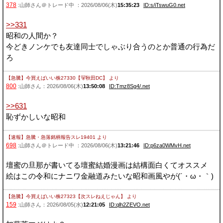
378
:山師さん＠トレード中 ：2026/08/06(木)
15:35:23
ID:s/iTswuG0.net
>>331
昭和の人間か？
今どきノンケでも友達同士でしゃぶり合うのとか普通の行為だ
ろ
【急騰】今買えばいい株27330【🐻秋田DC】
より
800
:山師さん：2026/08/06(木)
13:50:08
ID:Tmz8Sg4/.net
>>631
恥ずかしいな昭和
【速報】急騰・急落銘柄報告スレ19401
より
698
:山師さん＠トレード中 ：2026/08/06(木)
13:21:46
ID:p6za0WMvH.net
壇蜜の旦那が書いてる壇蜜結婚漫画は結構面白くてオススメ
絵はこの令和にナニワ金融道みたいな昭和画風やが(´・ω・｀)
【急騰】今買えばいい株27323【次スレねえじゃん】
より
159
:山師さん：2026/08/05(水)
12:21:05
ID:qlh2ZEVO.net