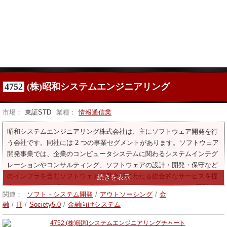
4752
(株)昭和システムエンジニアリング
市場：
東証STD
業種：
情報通信業
昭和システムエンジニアリング株式会社は、主にソフトウェア開発を行
う会社です。同社には 2 つの事業セグメントがあります。ソフトウェア
開発事業では、企業のコンピュータシステムに関わるシステムインテグ
レーションやコンサルティング、ソフトウェアの設計・開発・保守など
のインフラを含むソフトウェア開発全般にわたる総合的なサービスを提
供しています。ビジネス・プロセス・アウトソーシング（bpo）事業で
関連：
ソフト・システム開発
/
アウトソーシング
/
金
は、金融機関の事務支援や健康診断予約サービス、スキャンサービスな
融
/
IT
/
Society5.0
/
金融向けシステム
ど、さまざまな業務支援サービスをさまざまな業種に提供しています。