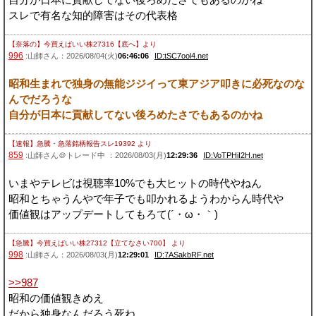
スレで有名な知的障害はその代表格
【奈落の】今買えばいい株27316【底へ】
より
996
:山師さん：2026/08/04(火)
06:46:06
ID:tSC7ool4.net
昭和生まれで独身の無能ジジイって東アジア叩きに必死なのな
んでだろうな
自分が日本に貢献してない後ろめたさでもあるのかね
【速報】急騰・急落銘柄報告スレ19392
より
859
:山師さん＠トレード中 ：2026/08/03(月)
12:29:36
ID:VoTPHiI2H.net
いまやテレビは視聴率10%でも大ヒットの時代やねん
昭和とちゃうんやで年子でも叩かれるようわからん時代や
価値観はアップデートしてもろて(´・ω・｀)
【急騰】今買えばいい株27312【立てなさい700】
より
998
:山師さん：2026/08/03(月)
12:29:01
ID:7ASakbRF.net
>>987
昭和の価値観きめえ
だから独身なんだろう死ね