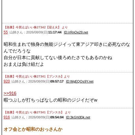
【急騰】今買えばいい株27342【迎え火】
より
55
:山師さん：2026/08/09(日)
11:17:44
ID:/rRnOe29.net
昭和生まれで独身の無能ジジイって東アジア叩きに必死なのな
んでだろうな
自分が日本に貢献してない後ろめたさでもあるのかね
おまえは負け組だよ
【急騰】今買えばいい株27341【プンスカ】
より
920
:山師さん：2026/08/09(日)
09:57:17
ID:WgEQOs9Y.net
>>916
暇つぶしが打ちっぱなしの昭和のジジイだぞw
【急騰】今買えばいい株27341【プンスカ】
より
916
:山師さん：2026/08/09(日)
09:54:04
ID:3kGh0Ejk.net
オフ会とか昭和のおっさんか