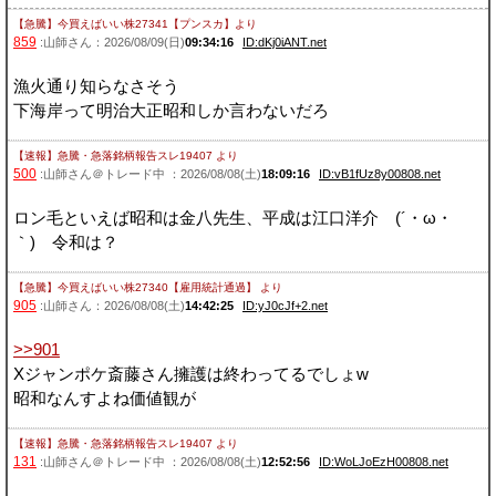
【急騰】今買えばいい株27341【プンスカ】
より
859
:山師さん：2026/08/09(日)
09:34:16
ID:dKj0iANT.net
漁火通り知らなさそう
下海岸って明治大正昭和しか言わないだろ
【速報】急騰・急落銘柄報告スレ19407
より
500
:山師さん＠トレード中 ：2026/08/08(土)
18:09:16
ID:vB1fUz8y00808.net
ロン毛といえば昭和は金八先生、平成は江口洋介 (´・ω・
｀) 令和は？
【急騰】今買えばいい株27340【雇用統計通過】
より
905
:山師さん：2026/08/08(土)
14:42:25
ID:yJ0cJf+2.net
>>901
Xジャンポケ斎藤さん擁護は終わってるでしょw
昭和なんすよね価値観が
【速報】急騰・急落銘柄報告スレ19407
より
131
:山師さん＠トレード中 ：2026/08/08(土)
12:52:56
ID:WoLJoEzH00808.net