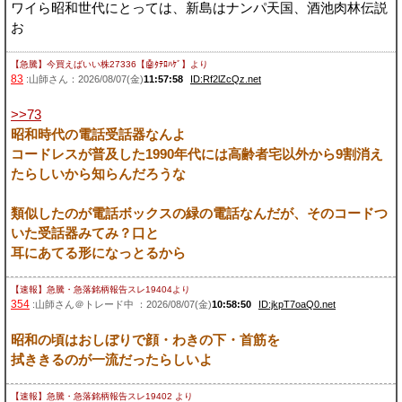
ワイら昭和世代にとっては、新島はナンパ天国、酒池肉林伝説
お
【急騰】今買えばいい株27336【🤖ﾀﾃﾛﾊｹﾞ】
より
83
:山師さん：2026/08/07(金)
11:57:58
ID:Rf2lZcQz.net
>>73
昭和時代の電話受話器なんよ
コードレスが普及した1990年代には高齢者宅以外から9割消え
たらしいから知らんだろうな
類似したのが電話ボックスの緑の電話なんだが、そのコードつ
いた受話器みてみ？口と
耳にあてる形になっとるから
【速報】急騰・急落銘柄報告スレ19404
より
354
:山師さん＠トレード中 ：2026/08/07(金)
10:58:50
ID:jkpT7oaQ0.net
昭和の頃はおしぼりで顔・わきの下・首筋を
拭ききるのが一流だったらしいよ
【速報】急騰・急落銘柄報告スレ19402
より