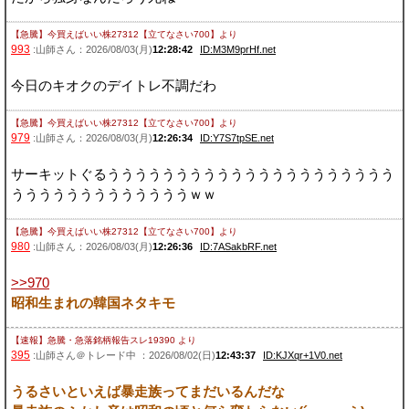
【急騰】今買えばいい株27312【立てなさい700】
より
993
:山師さん：2026/08/03(月)
12:28:42
ID:M3M9prHf.net
今日のキオクのデイトレ不調だわ
【急騰】今買えばいい株27312【立てなさい700】
より
979
:山師さん：2026/08/03(月)
12:26:34
ID:Y7S7tpSE.net
サーキットぐるううううううううううううううううううううう
うううううううううううううｗｗ
【急騰】今買えばいい株27312【立てなさい700】
より
980
:山師さん：2026/08/03(月)
12:26:36
ID:7ASakbRF.net
>>970
昭和生まれの韓国ネタキモ
【速報】急騰・急落銘柄報告スレ19390
より
395
:山師さん＠トレード中 ：2026/08/02(日)
12:43:37
ID:KJXqr+1V0.net
うるさいといえば暴走族ってまだいるんだな