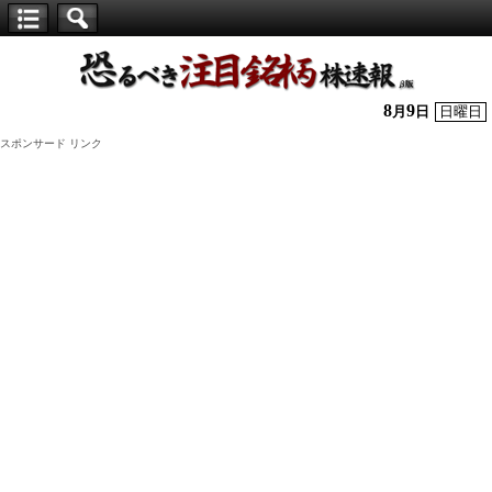
【仕
手
株】
8
9
月
日
日曜日
恐
スポンサード リンク
る
べ
き
注
目
銘
柄
株
速
報