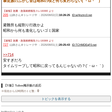
暴走族のふかし音は昭和の頃と何ら変わらない(´・ω・｀)
【速報】急騰・急落銘柄報告スレ19390
より
205
:山師さん＠トレード中 ：2026/08/02(日)
10:26:25
ID:w/4nztrc0.net
避難所も縦割り行政かよ
昭和から何も進化しないゴミ国家
【速報】急騰・急落銘柄報告スレ19389
より
727
:山師さん＠トレード中 ：2026/08/01(土)
20:25:43
ID:TCHMDEqF0.net
>>714
安すぎだろ
タイムリープして昭和に戻ってるんじゃないの？(´・ω・｀)
【Y板】Yahoo掲示板の反応
0
※現在から12時間のトピ数：