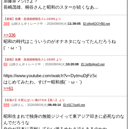
加藤茶マジけよ？
長嶋茂雄、桐谷さんと昭和のスターが続くなあ…
【速報】急騰・急落銘柄報告スレ19395
より
369
:山師さん＠トレード中 ：2026/08/04(火)
11:39:05
ID:d4g4OQYB0.net
>>336
昭和の時代はこういうのがオナネタになってたんだろうね
(´・ω・`)
【速報】急騰・急落銘柄報告スレ19395
より
69
:山師さん＠トレード中 ：2026/08/04(火)
10:20:08
ID:Je8b4jne0.net
https://www.youtube.com/watch?v=DytmuDjFzSc
はじめてみたわ。すげー昭和感(´・ω・`)
>>61
【奈落の】今買えばいい株27316【底へ】
より
999
:山師さん：2026/08/04(火)
06:49:14
ID:tSC7ool4.net
昭和生まれで独身の無能ジジイって東アジア叩きに必死なのな
んでだろうな
自分が日本に貢献してない後ろめたさでもあるのかね