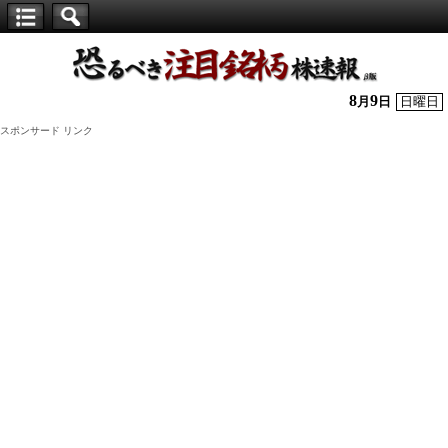
【仕
手
株】
8
9
月
日
日曜日
恐
スポンサード リンク
る
べ
き
注
目
銘
柄
株
速
報