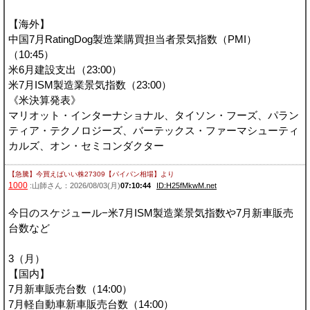
【海外】
中国7月RatingDog製造業購買担当者景気指数（PMI）
（10:45）
米6月建設支出（23:00）
米7月ISM製造業景気指数（23:00）
《米決算発表》
マリオット・インターナショナル、タイソン・フーズ、パラン
ティア・テクノロジーズ、バーテックス・ファーマシューティ
カルズ、オン・セミコンダクター
【急騰】今買えばいい株27309【パイパン相場】
より
1000
:山師さん：2026/08/03(月)
07:10:44
ID:H25fMkwM.net
今日のスケジュール−米7月ISM製造業景気指数や7月新車販売
台数など
3（月）
【国内】
7月新車販売台数（14:00）
7月軽自動車新車販売台数（14:00）