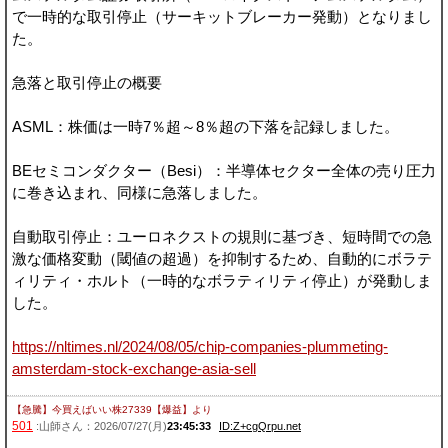
で一時的な取引停止（サーキットブレーカー発動）となりまし
た。
急落と取引停止の概要
ASML：株価は一時7％超～8％超の下落を記録しました。
BEセミコンダクター（Besi）：半導体セクター全体の売り圧力
に巻き込まれ、同様に急落しました。
自動取引停止：ユーロネクストの規則に基づき、短時間での急
激な価格変動（閾値の超過）を抑制するため、自動的にボラテ
ィリティ・ホルト（一時的なボラティリティ停止）が発動しま
した。
https://nltimes.nl/2024/08/05/chip-companies-plummeting-
amsterdam-stock-exchange-asia-sell
【急騰】今買えばいい株27339【爆益】
より
501
:山師さん：2026/07/27(月)
23:45:33
ID:Z+cgQrpu.net