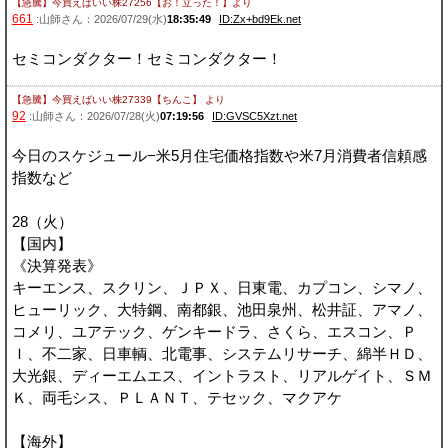
【急騰】今買えばいい株27256【お！立った！】
より
661
:山師さん：2026/07/29(水)
18:35:49
ID:Zx+bd9Ek.net
セミコンダクター！セミコンダクター！
【急騰】今買えばいい株27339【ちんこ】
より
92
:山師さん：2026/07/28(火)
07:19:56
ID:GVSC5Xzt.net
今日のスケジュール−米5月住宅価格指数や米7月消費者信頼感
指数など
28（火）
【国内】
《決算発表》
キーエンス、スクリン、ＪＰＸ、日東電、カプコン、シマノ、
ヒューリック、大特鋼、南都銀、池田泉州、松井証、アマノ、
コメリ、ユアテック、ゲンキードラ、さくら、エスコン、Ｐ
Ｉ、不二家、日車輌、北電事、システムリサーチ、綿半ＨＤ、
大光銀、ディーエムエス、イントラスト、リアルゲイト、ＳＭ
Ｋ、両毛シス、ＰＬＡＮＴ、テセック、マクアケ
【海外】