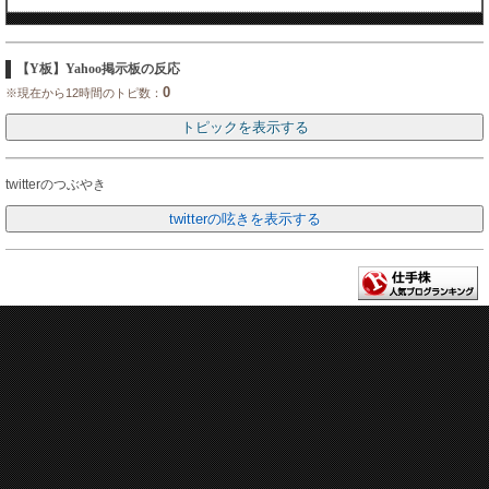
【Y板】Yahoo掲示板の反応
0
※現在から12時間のトピ数：
twitterのつぶやき