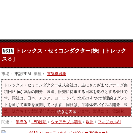
6616
トレックス・セミコンダクター(株)［トレック
スＳ］
市場：
東証PRM
業種：
電気機器業
トレックス・セミコンダクター株式会社は、主にさまざまなアナログ集
積回路 (ic) 製品の開発、製造、販売に従事する日本を拠点とする会社で
す。同社は、日本、アジア、ヨーロッパ、北米の 4 つの地理的セグメン
トを通じて事業を展開しています。同社は、半導体デバイスの開発、製
造、販売および製造委託先の管理を行っています。製品には、電源 ic、
デジタル ic、アナログ ic が含まれます。主な製品は、直流 (DC)/DC コ
関連：
半導体
/
LED照明
/
ウェアラブル端末
/
欧州
/
フィジカルAI
ンバータ、レギュレータ、ディテクタ、ディスクリートです。