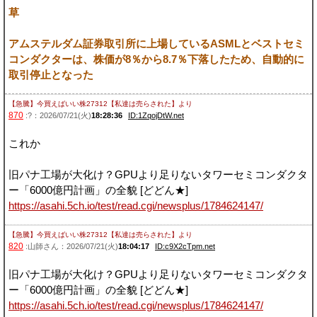
草
アムステルダム証券取引所に上場しているASMLとベストセミ
コンダクターは、株価が8％から8.7％下落したため、自動的に
取引停止となった
【急騰】今買えばいい株27312【私達は売らされた】
より
870
:?：2026/07/21(火)
18:28:36
ID:1ZqojDtW.net
これか
旧パナ工場が大化け？GPUより足りないタワーセミコンダクタ
ー「6000億円計画」の全貌 [どどん★]
https://asahi.5ch.io/test/read.cgi/newsplus/1784624147/
【急騰】今買えばいい株27312【私達は売らされた】
より
820
:山師さん：2026/07/21(火)
18:04:17
ID:c9X2cTpm.net
旧パナ工場が大化け？GPUより足りないタワーセミコンダクタ
ー「6000億円計画」の全貌 [どどん★]
https://asahi.5ch.io/test/read.cgi/newsplus/1784624147/