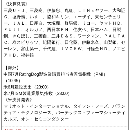
《決算発表》
三菱ＵＦＪ、三菱商、伊藤忠、丸紅、ＬＩＮＥヤフー、大和証
Ｇ、塩野義、いすゞ、協和キリン、エーザイ、東センチュリ
ー、ＪＡＬ、日産自、大塚商、群馬銀、リコー、ヤマトＨＤ、
ＦＵＪＩ、オルガノ、西日本ＦＨ、住友ベ、日本ハム、日製
鋼、きらぼし、三菱自、三井Ｅ＆Ｓ、ワークマン、ＰＡＬＴＡ
Ｃ、寿スピリッツ、紀陽銀行、日化薬、伊藤米久、山梨銀、セ
ーレン、富山第一、千代建、ＪＶＣＫＷ、日軽金ＨＤ、ノエビ
アＨＤ、福井銀
【海外】
中国7月RatingDog製造業購買担当者景気指数（PMI）
（10:45）
米6月建設支出（23:00）
米7月ISM製造業景気指数（23:00）
《米決算発表》
マリオット・インターナショナル、タイソン・フーズ、パラン
ティア・テクノロジーズ、バーテックス・ファーマシューティ
カルズ、オン・セミコンダクター