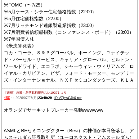
米FOMC（〜7/29）
米5月ケース・シラー住宅価格指数（22:00）
米5月住宅価格指数（22:00）
米7月リッチモンド連銀製造業指数（23:00）
米7月消費者信頼感指数（コンファレンス・ボード）（23:00）
米7年国債入札
《米決算発表》
コカ・コーラ、Ｓ＆Ｐグローバル、ボーイング、ユナイテッ
ド・パーセル・サービス、キャリア・グローバル、ヒルトン・
ワールドワイド、エコラボ、シャーウィン・ウィリアムズ、ロ
イヤル・カリビアン、ビザ、フォード・モーター、モンデリー
ズ・インターナショナル、ＮＸＰセミコンダクターズ、ＫＬＡ
【速報】急騰・急落銘柄報告スレ19371
より
480
:：2026/07/27(月)
23:49:29
ID:VZjzwCJb0.net
オランダでサーキットブレーカー発動wwwwww
ASMLとBEセミコンダクター（Besi）の株価が本日急落し、ア
ムステルダム証券取引所（ユーロネクスト・アムステルダム）