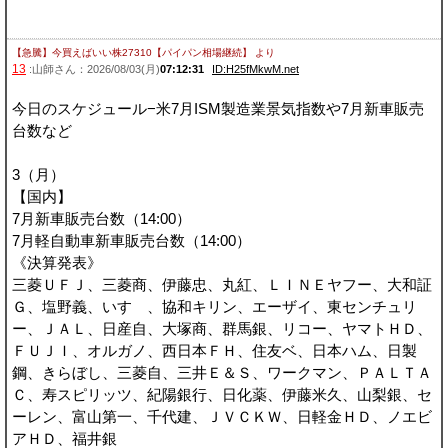
【急騰】今買えばいい株27310【パイパン相場継続】
より
13
:山師さん：2026/08/03(月)
07:12:31
ID:H25fMkwM.net
今日のスケジュール−米7月ISM製造業景気指数や7月新車販売
台数など
3（月）
【国内】
7月新車販売台数（14:00）
7月軽自動車新車販売台数（14:00）
《決算発表》
三菱ＵＦＪ、三菱商、伊藤忠、丸紅、ＬＩＮＥヤフー、大和証
Ｇ、塩野義、いすゞ、協和キリン、エーザイ、東センチュリ
ー、ＪＡＬ、日産自、大塚商、群馬銀、リコー、ヤマトＨＤ、
ＦＵＪＩ、オルガノ、西日本ＦＨ、住友ベ、日本ハム、日製
鋼、きらぼし、三菱自、三井Ｅ＆Ｓ、ワークマン、ＰＡＬＴＡ
Ｃ、寿スピリッツ、紀陽銀行、日化薬、伊藤米久、山梨銀、セ
ーレン、富山第一、千代建、ＪＶＣＫＷ、日軽金ＨＤ、ノエビ
アＨＤ、福井銀