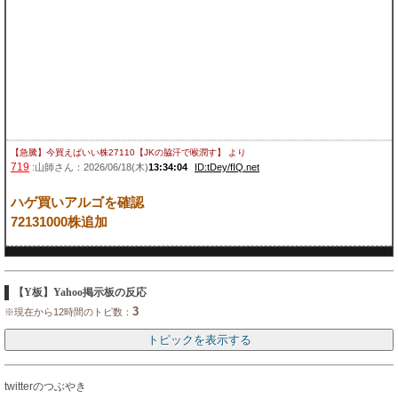
【急騰】今買えばいい株27110【JKの脇汗で喉潤す】
より
719
:山師さん：2026/06/18(木)
13:34:04
ID:tDey/fIQ.net
ハゲ買いアルゴを確認
72131000株追加
【Y板】Yahoo掲示板の反応
3
※現在から12時間のトピ数：
twitterのつぶやき