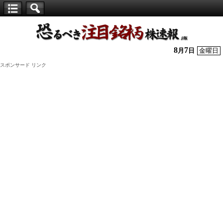
【仕
手
株】
8
7
月
日
金曜日
恐
スポンサード リンク
る
べ
き
注
目
銘
柄
株
速
報