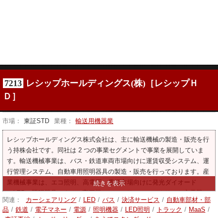
7213
レシップホールディングス(株)［レシップＨ
Ｄ］
市場：
東証STD
業種：
輸送用機器業
レシップホールディングス株式会社は、主に輸送機械の製造・販売を行
う持株会社です。同社は 2 つの事業セグメントで事業を展開していま
す。輸送機械事業は、バス・鉄道車両市場向けに運賃収受システム、運
行管理システム、自動車用照明器具の製造・販売を行っております。産
業機械事業は、エコ照明、高電圧、電源市場向けに発光ダイオード
（LED）照明器具、ネオン変圧器、バッテリーフォークリフト充電器、
関連：
カーシェアリング
/
LED
/
バス
/
決済サービス
/
自動車部材・部
無停電電源装置の製造・販売を行っております。同社はプリント基板の
品
/
鉄道
/
電子マネー
/
電源
/
照明機器
/
LED照明
/
トラック
/
MaaS
/
実装を中心としたエレクトロニクス製造サービス（ems）事業も行って