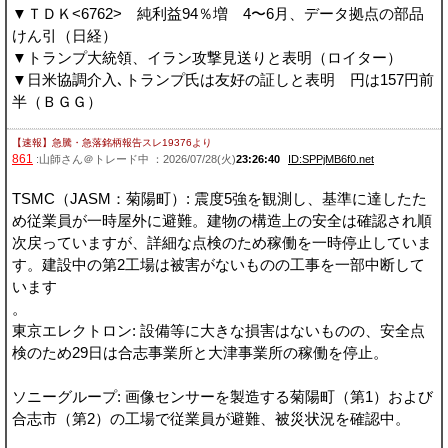
▼ＴＤＫ<6762> 純利益94％増 4〜6月、データ拠点の部品
けん引（日経）
▼トランプ大統領、イラン攻撃見送りと表明（ロイター）
▼日米協調介入､トランプ氏は友好の証しと表明 円は157円前
半（ＢＧＧ）
【速報】急騰・急落銘柄報告スレ19376
より
861
:山師さん＠トレード中 ：2026/07/28(火)
23:26:40
ID:SPPjMB6f0.net
TSMC（JASM：菊陽町）: 震度5強を観測し、基準に達したた
め従業員が一時屋外に避難。建物の構造上の安全は確認され順
次戻っていますが、詳細な点検のため稼働を一時停止していま
す。建設中の第2工場は被害がないものの工事を一部中断して
います
。
東京エレクトロン: 設備等に大きな損害はないものの、安全点
検のため29日は合志事業所と大津事業所の稼働を停止。
ソニーグループ: 画像センサーを製造する菊陽町（第1）および
合志市（第2）の工場で従業員が避難、被災状況を確認中。