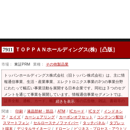
7911
ＴＯＰＰＡＮホールディングス(株)［凸版］
市場：
東証PRM
業種：
その他製品業
トッパンホールディングス株式会社（旧トッパン株式会社）は、主に情
報通信事業、生活・産業事業、エレクトロニクス事業の3つの事業分野
にわたって幅広い事業活動を展開する日本企業です。同社は 3 つのセグ
メントを通じて事業を展開しています。情報通信事業セグメントでは、
証券全般、通帳、カード、帳票、カタログ等の広告物、雑誌、書籍等の
印刷物、ビジネスプロセスアウトソーシング（bpo）の提供を行ってお
関連：
印刷
/
液晶部材・部品
/
ATM
/
ICカード
/
ICタグ
/
インドネシ
ります。生活・産業事業セグメントでは、軟包材や紙パックなどのパッ
ア
/
エイズ
/
カーシェアリング
/
カーボンオフセット
/
コンテンツ配信
/
ケージング製品、プラスチック成形品、インキ、透明バリアフィルム、
スマートフォン
/
セルロースナノファイバー
/
タッチパネル
/
タブレッ
化粧シート、壁紙などの建築資材を提供しています。エレクトロニクス
ト端末
/
デジタルサイネージ
/
ドローン
/
ビジネス・プロセス・アウトソ