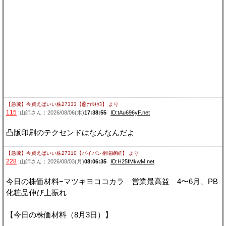
【急騰】今買えばいい株27333【🤖ﾅﾔﾐｷｸﾖ】
より
115
:山師さん：2026/08/06(木)
17:38:55
ID:tAu696yF.net
凸版印刷のテクセンドはなんなんだよ
【急騰】今買えばいい株27310【パイパン相場継続】
より
228
:山師さん：2026/08/03(月)
08:06:35
ID:H25fMkwM.net
今日の株価材料−マツキヨココカラ 営業最高益 4〜6月、PB
化粧品伸び上振れ
【今日の株価材料（8月3日）】