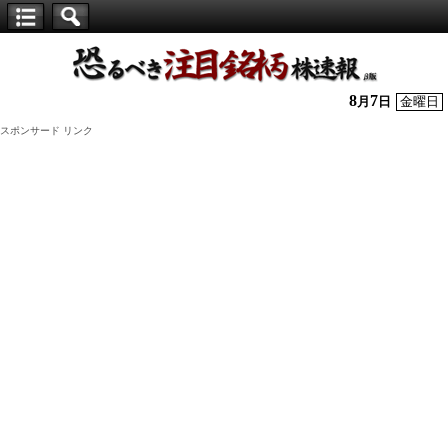
【仕
手
株】
8
7
月
日
金曜日
恐
スポンサード リンク
る
べ
き
注
目
銘
柄
株
速
報