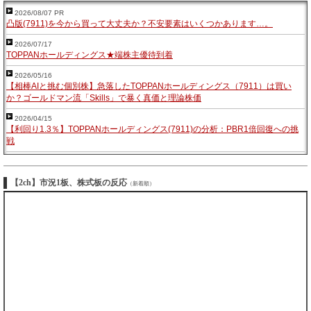
2026/08/07 PR
凸版(7911)を今から買って大丈夫か？不安要素はいくつかあります…。
2026/07/17
TOPPANホールディングス★端株主優待到着
2026/05/16
【相棒AIと挑む個別株】急落したTOPPANホールディングス（7911）は買い
か？ゴールドマン流「Skills」で暴く真価と理論株価
2026/04/15
​【利回り1.3％】TOPPANホールディングス(7911)の分析：PBR1倍回復への挑
戦
【2ch】市況1板、株式板の反応
（新着順）