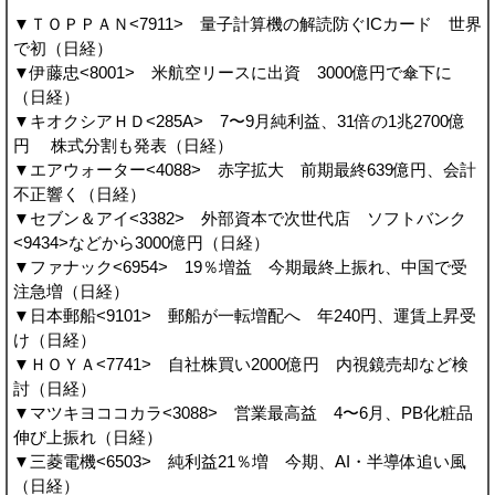
▼ＴＯＰＰＡＮ<7911> 量子計算機の解読防ぐICカード 世界
で初（日経）
▼伊藤忠<8001> 米航空リースに出資 3000億円で傘下に
（日経）
▼キオクシアＨＤ<285A> 7〜9月純利益、31倍の1兆2700億
円 株式分割も発表（日経）
▼エアウォーター<4088> 赤字拡大 前期最終639億円、会計
不正響く（日経）
▼セブン＆アイ<3382> 外部資本で次世代店 ソフトバンク
<9434>などから3000億円（日経）
▼ファナック<6954> 19％増益 今期最終上振れ、中国で受
注急増（日経）
▼日本郵船<9101> 郵船が一転増配へ 年240円、運賃上昇受
け（日経）
▼ＨＯＹＡ<7741> 自社株買い2000億円 内視鏡売却など検
討（日経）
▼マツキヨココカラ<3088> 営業最高益 4〜6月、PB化粧品
伸び上振れ（日経）
▼三菱電機<6503> 純利益21％増 今期、AI・半導体追い風
（日経）