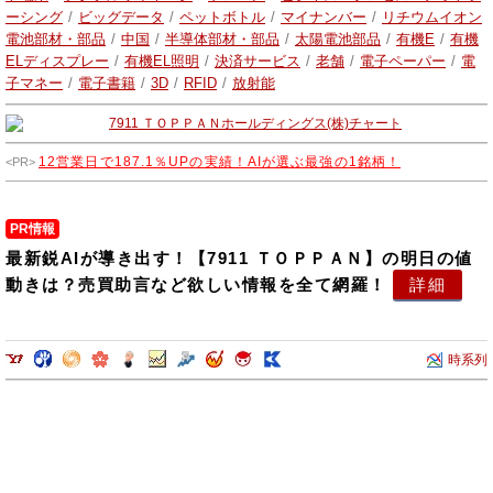
事業セグメントは、液晶ディスプレイ (lcd) カラーフィルター、薄膜ト
ーシング
/
ビッグデータ
/
ペットボトル
/
マイナンバー
/
リチウムイオン
ランジスタ (tft) 液晶ディスプレイ、反射防止フィルム、フォトマスク、
電池部材・部品
/
中国
/
半導体部材・部品
/
太陽電池部品
/
有機E
/
有機
および半導体パッケージング製品を提供します。
ELディスプレー
/
有機EL照明
/
決済サービス
/
老舗
/
電子ペーパー
/
電
子マネー
/
電子書籍
/
3D
/
RFID
/
放射能
12営業日で187.1％UPの実績！AIが選ぶ最強の1銘柄！
PR情報
最新鋭AIが導き出す！【7911 ＴＯＰＰＡＮ】の明日の値
動きは？売買助言など欲しい情報を全て網羅！
詳細
時系列