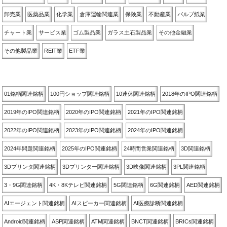
卸売業
医薬品業
化学業
倉庫運輸関連業
保険業
不動産業
パルプ紙業
チャート業
サービス業
ゴム製品業
ガラス土石製品業
その他金融業
その他製品業
REIT業
ETF業
関連銘柄別
01銘柄関連銘柄
100円ショップ関連銘柄
10連休関連銘柄
2018年のIPO関連銘柄
2019年のIPO関連銘柄
2020年のIPO関連銘柄
2021年のIPO関連銘柄
2022年のIPO関連銘柄
2023年のIPO関連銘柄
2024年のIPO関連銘柄
2024年問題関連銘柄
2025年のIPO関連銘柄
24時間営業関連銘柄
3D関連銘柄
3Dプリンタ関連銘柄
3Dプリンター関連銘柄
3D映像関連銘柄
3PL関連銘柄
3・9G関連銘柄
4K・8Kテレビ関連銘柄
5G関連銘柄
6G関連銘柄
AED関連銘柄
AIエージェント関連銘柄
AIスピーカー関連銘柄
AI医療診断関連銘柄
Android関連銘柄
ASP関連銘柄
ATM関連銘柄
BNCT関連銘柄
BRICs関連銘柄