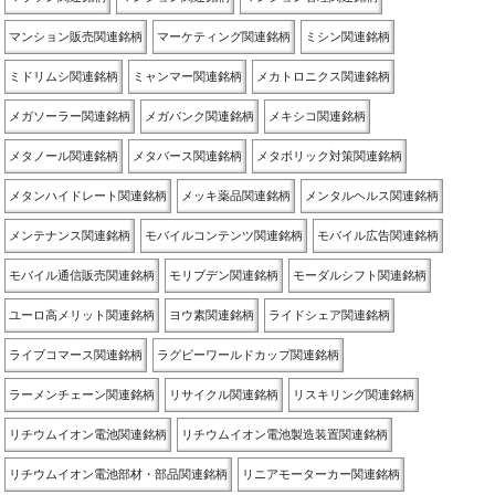
マンション販売関連銘柄
マーケティング関連銘柄
ミシン関連銘柄
ミドリムシ関連銘柄
ミャンマー関連銘柄
メカトロニクス関連銘柄
メガソーラー関連銘柄
メガバンク関連銘柄
メキシコ関連銘柄
メタノール関連銘柄
メタバース関連銘柄
メタボリック対策関連銘柄
メタンハイドレート関連銘柄
メッキ薬品関連銘柄
メンタルヘルス関連銘柄
メンテナンス関連銘柄
モバイルコンテンツ関連銘柄
モバイル広告関連銘柄
モバイル通信販売関連銘柄
モリブデン関連銘柄
モーダルシフト関連銘柄
ユーロ高メリット関連銘柄
ヨウ素関連銘柄
ライドシェア関連銘柄
ライブコマース関連銘柄
ラグビーワールドカップ関連銘柄
ラーメンチェーン関連銘柄
リサイクル関連銘柄
リスキリング関連銘柄
リチウムイオン電池関連銘柄
リチウムイオン電池製造装置関連銘柄
リチウムイオン電池部材・部品関連銘柄
リニアモーターカー関連銘柄