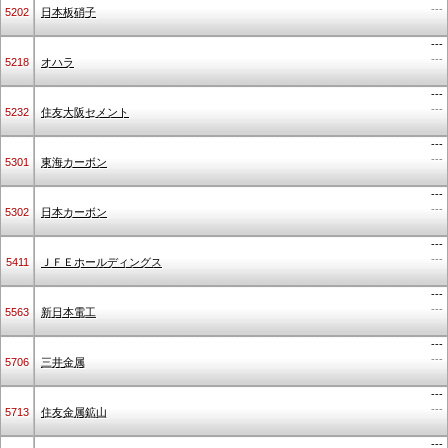
---
5202
日本板硝子
---
---
5218
オハラ
---
---
5232
住友大阪セメント
---
---
5301
東海カーボン
---
---
5302
日本カーボン
---
---
5411
ＪＦＥホールディングス
---
---
5563
新日本電工
---
---
5706
三井金属
---
---
5713
住友金属鉱山
---