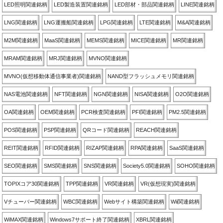
LED照明関連銘柄
LED製造装置関連銘柄
LED部材・部品関連銘柄
LINE関連銘柄
LNG関連銘柄
LNG運搬船関連銘柄
LPG関連銘柄
LTE関連銘柄
M&A関連銘柄
M2M関連銘柄
MaaS関連銘柄
MEMS関連銘柄
MICE関連銘柄
MR関連銘柄
MRAM関連銘柄
MRJ関連銘柄
MVNO関連銘柄
MVNO(仮想移動体通信事業者)関連銘柄
NAND型フラッシュメモリ関連銘柄
NAS電池関連銘柄
NFT関連銘柄
NGN関連銘柄
NISA関連銘柄
O2O関連銘柄
OA関連銘柄
OEM関連銘柄
PCR検査関連銘柄
PFI関連銘柄
PM2.5関連銘柄
POS関連銘柄
PSP関連銘柄
QRコード関連銘柄
REACH関連銘柄
REIT関連銘柄
RFID関連銘柄
RIZAP関連銘柄
RPA関連銘柄
SaaS関連銘柄
SEO関連銘柄
SMS関連銘柄
SNS関連銘柄
Society5.0関連銘柄
SOHO関連銘柄
TOPIXコア30関連銘柄
TPP関連銘柄
VR関連銘柄
VR(仮想現実)関連銘柄
Vチューバー関連銘柄
WBC関連銘柄
Webサイト構築関連銘柄
Wii関連銘柄
WiMAX関連銘柄
Windows7サポート終了関連銘柄
XBRL関連銘柄