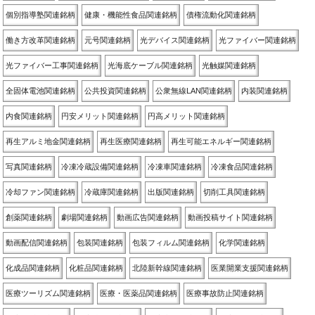
個別指導塾関連銘柄
健康・機能性食品関連銘柄
債権流動化関連銘柄
働き方改革関連銘柄
元号関連銘柄
光デバイス関連銘柄
光ファイバー関連銘柄
光ファイバー工事関連銘柄
光海底ケーブル関連銘柄
光触媒関連銘柄
全固体電池関連銘柄
公共投資関連銘柄
公衆無線LAN関連銘柄
内装関連銘柄
内食関連銘柄
円安メリット関連銘柄
円高メリット関連銘柄
再生アルミ地金関連銘柄
再生医療関連銘柄
再生可能エネルギー関連銘柄
写真関連銘柄
冷凍冷蔵設備関連銘柄
冷凍車関連銘柄
冷凍食品関連銘柄
冷却ファン関連銘柄
冷蔵庫関連銘柄
出版関連銘柄
切削工具関連銘柄
創薬関連銘柄
劇場関連銘柄
動画広告関連銘柄
動画投稿サイト関連銘柄
動画配信関連銘柄
包装関連銘柄
包装フィルム関連銘柄
化学関連銘柄
化成品関連銘柄
化粧品関連銘柄
北陸新幹線関連銘柄
医業開業支援関連銘柄
医療ツーリズム関連銘柄
医療・医薬品関連銘柄
医療事故防止関連銘柄