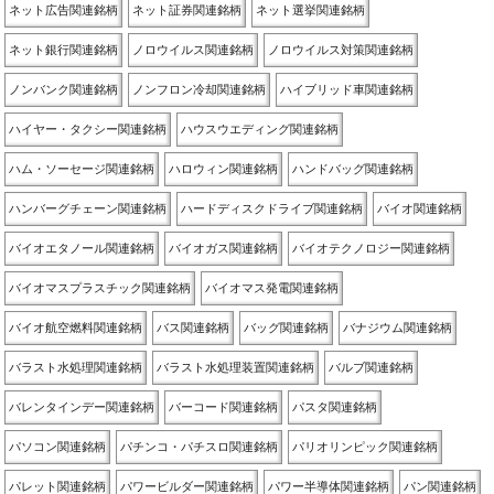
ネット広告関連銘柄
ネット証券関連銘柄
ネット選挙関連銘柄
ネット銀行関連銘柄
ノロウイルス関連銘柄
ノロウイルス対策関連銘柄
ノンバンク関連銘柄
ノンフロン冷却関連銘柄
ハイブリッド車関連銘柄
ハイヤー・タクシー関連銘柄
ハウスウエディング関連銘柄
ハム・ソーセージ関連銘柄
ハロウィン関連銘柄
ハンドバッグ関連銘柄
ハンバーグチェーン関連銘柄
ハードディスクドライブ関連銘柄
バイオ関連銘柄
バイオエタノール関連銘柄
バイオガス関連銘柄
バイオテクノロジー関連銘柄
バイオマスプラスチック関連銘柄
バイオマス発電関連銘柄
バイオ航空燃料関連銘柄
バス関連銘柄
バッグ関連銘柄
バナジウム関連銘柄
バラスト水処理関連銘柄
バラスト水処理装置関連銘柄
バルブ関連銘柄
バレンタインデー関連銘柄
バーコード関連銘柄
パスタ関連銘柄
パソコン関連銘柄
パチンコ・パチスロ関連銘柄
パリオリンピック関連銘柄
パレット関連銘柄
パワービルダー関連銘柄
パワー半導体関連銘柄
パン関連銘柄