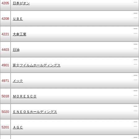
---
4205
日本ゼオン
---
---
4208
ＵＢＥ
---
---
4221
大倉工業
---
---
4403
日油
---
---
4901
富士フイルムホールディングス
---
---
4971
メック
---
---
5018
ＭＯＲＥＳＣＯ
---
---
5020
ＥＮＥＯＳホールディングス
---
---
5201
ＡＧＣ
---