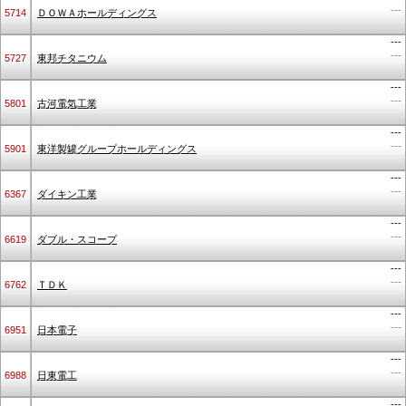
---
5714
ＤＯＷＡホールディングス
---
---
5727
東邦チタニウム
---
---
5801
古河電気工業
---
---
5901
東洋製罐グループホールディングス
---
---
6367
ダイキン工業
---
---
6619
ダブル・スコープ
---
---
6762
ＴＤＫ
---
---
6951
日本電子
---
---
6988
日東電工
---