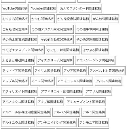
YouTube関連銘柄
Youtuber関連銘柄
あえてスタンダード関連銘柄
おつまみ関連銘柄
かつら関連銘柄
がん免疫療法関連銘柄
がん検査関連銘柄
ごみ処理関連銘柄
その他デジタル家電関連銘柄
その他半導体関連銘柄
その他太陽電池関連銘柄
その他自動車関連銘柄
その他製造業関連銘柄
つくばエクスプレス関連銘柄
なでしこ銘柄関連銘柄
はやぶさ関連銘柄
ふるさと納税関連銘柄
アイスクリーム関連銘柄
アウトソーシング関連銘柄
アウトドア関連銘柄
アクリル関連銘柄
アジア関連銘柄
アスベスト対策関連銘柄
アップル関連銘柄
アニメ関連銘柄
アニメーション関連銘柄
アパレル関連銘柄
アフィリエイト関連銘柄
アフィリエイト広告関連銘柄
アフリカ関連銘柄
アベノミクス関連銘柄
アミノ酸関連銘柄
アミューズメント関連銘柄
アルコール依存症治療薬関連銘柄
アルバム関連銘柄
アルミ関連銘柄
アルミニウム関連銘柄
アンチエイジング関連銘柄
アンモニア関連銘柄