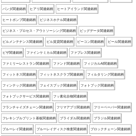
パンダ関連銘柄
ヒアリ関連銘柄
ヒートアイランド関連銘柄
ヒートポンプ関連銘柄
ビジネスホテル関連銘柄
ビジネス・プロセス・アウトソーシング関連銘柄
ビッグデータ関連銘柄
ビルメンテナンス関連銘柄
ビル賃貸関連銘柄
ビーコン関連銘柄
ビール関連銘柄
ピザ関連銘柄
ファインケミカル関連銘柄
ファブレス関連銘柄
ファミリーレストラン関連銘柄
ファンド関連銘柄
フィジカルAI関連銘柄
フィットネス関連銘柄
フィットネスクラブ関連銘柄
フィルタリング関連銘柄
フィンテック関連銘柄
フェイスブック関連銘柄
フォトブック関連銘柄
フォトブックサービス関連銘柄
フッ素化合物関連銘柄
フランチャイズチェーン関連銘柄
フリマアプリ関連銘柄
フリーペーパー関連銘柄
フレキシブルプリント基板関連銘柄
ブライダル関連銘柄
ブラジル関連銘柄
ブルーレイ関連銘柄
ブルーレイディスク検査関連銘柄
ブロックチェーン関連銘柄