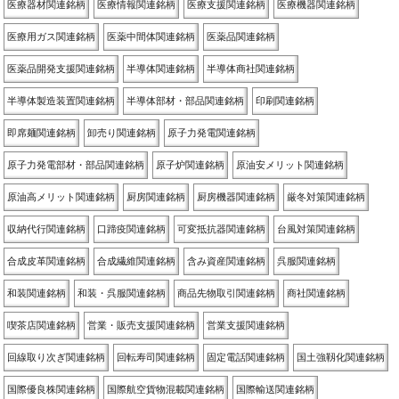
医療器材関連銘柄
医療情報関連銘柄
医療支援関連銘柄
医療機器関連銘柄
医療用ガス関連銘柄
医薬中間体関連銘柄
医薬品関連銘柄
医薬品開発支援関連銘柄
半導体関連銘柄
半導体商社関連銘柄
半導体製造装置関連銘柄
半導体部材・部品関連銘柄
印刷関連銘柄
即席麺関連銘柄
卸売り関連銘柄
原子力発電関連銘柄
原子力発電部材・部品関連銘柄
原子炉関連銘柄
原油安メリット関連銘柄
原油高メリット関連銘柄
厨房関連銘柄
厨房機器関連銘柄
厳冬対策関連銘柄
収納代行関連銘柄
口蹄疫関連銘柄
可変抵抗器関連銘柄
台風対策関連銘柄
合成皮革関連銘柄
合成繊維関連銘柄
含み資産関連銘柄
呉服関連銘柄
和装関連銘柄
和装・呉服関連銘柄
商品先物取引関連銘柄
商社関連銘柄
喫茶店関連銘柄
営業・販売支援関連銘柄
営業支援関連銘柄
回線取り次ぎ関連銘柄
回転寿司関連銘柄
固定電話関連銘柄
国土強靱化関連銘柄
国際優良株関連銘柄
国際航空貨物混載関連銘柄
国際輸送関連銘柄