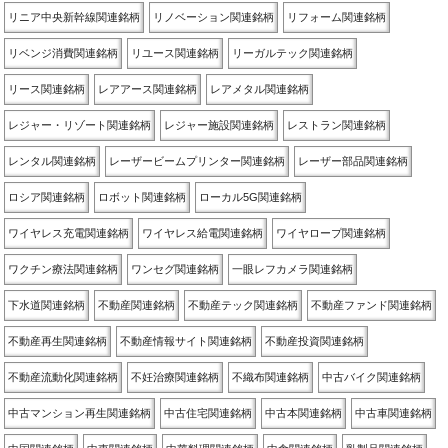
リニア中央新幹線関連銘柄
リノベーション関連銘柄
リフォーム関連銘柄
リベンジ消費関連銘柄
リユース関連銘柄
リーガルテック関連銘柄
リース関連銘柄
レアアース関連銘柄
レアメタル関連銘柄
レジャー・リゾート関連銘柄
レジャー施設関連銘柄
レストラン関連銘柄
レンタル関連銘柄
レーザービームプリンター関連銘柄
レーザー部品関連銘柄
ロシア関連銘柄
ロボット関連銘柄
ローカル5G関連銘柄
ワイヤレス充電関連銘柄
ワイヤレス給電関連銘柄
ワイヤロープ関連銘柄
ワクチン療法関連銘柄
ワンセグ関連銘柄
一眼レフカメラ関連銘柄
下水道関連銘柄
不動産関連銘柄
不動産テック関連銘柄
不動産ファンド関連銘柄
不動産再生関連銘柄
不動産情報サイト関連銘柄
不動産投資関連銘柄
不動産流動化関連銘柄
不妊治療関連銘柄
不織布関連銘柄
中古バイク関連銘柄
中古マンション再生関連銘柄
中古住宅関連銘柄
中古本関連銘柄
中古車関連銘柄