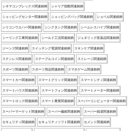
シネマコンプレックス関連銘柄
シャリア指数関連銘柄
ショッピングセンター関連銘柄
ショッピングバッグ関連銘柄
ショベル関連銘柄
シリコンウエハー関連銘柄
シンクタンク関連銘柄
シームレスパイプ関連銘柄
シーリング工事関連銘柄
シールド工法関連銘柄
ジェネリック医薬品関連銘柄
ジーンズ関連銘柄
スイッチング電源関連銘柄
スキンケア関連銘柄
ステンレス関連銘柄
ステーブルコイン関連銘柄
ストレージ関連銘柄
スポーツ関連銘柄
スポーツ用品関連銘柄
スマホゲーム関連銘柄
スマートカー関連銘柄
スマートグリッド関連銘柄
スマートシティ関連銘柄
スマートハウス関連銘柄
スマートフォン関連銘柄
スマートメーター関連銘柄
スマートロック関連銘柄
スマート農業関連銘柄
スーパーコンピューター関連銘柄
スーパーマーケット関連銘柄
スーパー繊維関連銘柄
スーパー銭湯関連銘柄
セキュリティ関連銘柄
セキュリティソフト関連銘柄
セメント関連銘柄