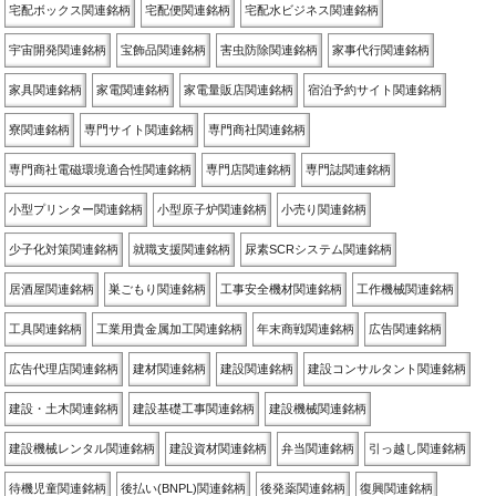
宅配ボックス関連銘柄
宅配便関連銘柄
宅配水ビジネス関連銘柄
宇宙開発関連銘柄
宝飾品関連銘柄
害虫防除関連銘柄
家事代行関連銘柄
家具関連銘柄
家電関連銘柄
家電量販店関連銘柄
宿泊予約サイト関連銘柄
寮関連銘柄
専門サイト関連銘柄
専門商社関連銘柄
専門商社電磁環境適合性関連銘柄
専門店関連銘柄
専門誌関連銘柄
小型プリンター関連銘柄
小型原子炉関連銘柄
小売り関連銘柄
少子化対策関連銘柄
就職支援関連銘柄
尿素SCRシステム関連銘柄
居酒屋関連銘柄
巣ごもり関連銘柄
工事安全機材関連銘柄
工作機械関連銘柄
工具関連銘柄
工業用貴金属加工関連銘柄
年末商戦関連銘柄
広告関連銘柄
広告代理店関連銘柄
建材関連銘柄
建設関連銘柄
建設コンサルタント関連銘柄
建設・土木関連銘柄
建設基礎工事関連銘柄
建設機械関連銘柄
建設機械レンタル関連銘柄
建設資材関連銘柄
弁当関連銘柄
引っ越し関連銘柄
待機児童関連銘柄
後払い(BNPL)関連銘柄
後発薬関連銘柄
復興関連銘柄