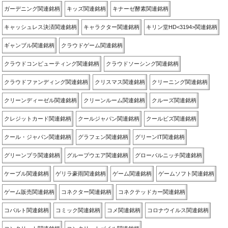
ガーデニング関連銘柄
キッズ関連銘柄
キナーゼ酵素関連銘柄
キャッシュレス決済関連銘柄
キャラクター関連銘柄
キリン堂HD<3194>関連銘柄
ギャンブル関連銘柄
クラウドゲーム関連銘柄
クラウドコンピューティング関連銘柄
クラウドソーシング関連銘柄
クラウドファンディング関連銘柄
クリスマス関連銘柄
クリーニング関連銘柄
クリーンディーゼル関連銘柄
クリーンルーム関連銘柄
クルーズ関連銘柄
クレジットカード関連銘柄
クールジャパン関連銘柄
クールビズ関連銘柄
クール・ジャパン関連銘柄
グラフェン関連銘柄
グリーンIT関連銘柄
グリーンプラ関連銘柄
グループウエア関連銘柄
グローバルニッチ関連銘柄
ケーブル関連銘柄
ゲリラ豪雨関連銘柄
ゲーム関連銘柄
ゲームソフト関連銘柄
ゲーム販売関連銘柄
コネクター関連銘柄
コネクテッドカー関連銘柄
コバルト関連銘柄
コミック関連銘柄
コメ関連銘柄
コロナウイルス関連銘柄