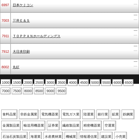
---
6997
日本ケミコン
---
---
7003
三井Ｅ＆Ｓ
---
---
7911
ＴＯＰＰＡＮホールディングス
---
---
7912
大日本印刷
---
---
8002
丸紅
1000
1500
2000
2500
3000
3500
4000
4500
5000
5500
6000
6500
7000
7500
8000
8500
9000
9500
業種別
食料品業
非鉄金属業
電気機器業
電気ガス業
陸運業
銀行業
鉱業
鉄鋼業
金属製品業
輸送用機器業
証券業
繊維製品業
精密機器業
空運業
石油石炭製品業
海運業
水産農林業
機械業
情報通信業
建設業
小売業