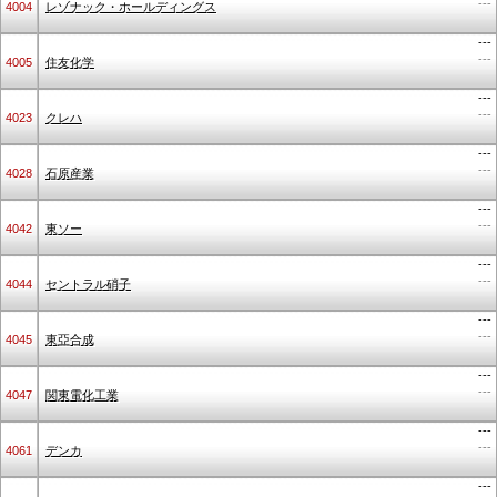
---
4004
レゾナック・ホールディングス
---
---
4005
住友化学
---
---
4023
クレハ
---
---
4028
石原産業
---
---
4042
東ソー
---
---
4044
セントラル硝子
---
---
4045
東亞合成
---
---
4047
関東電化工業
---
---
4061
デンカ
---