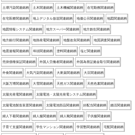
土壌汚染関連銘柄
土木関連銘柄
土木機械関連銘柄
在宅勤務関連銘柄
在宅医療関連銘柄
地上デジタル放送関連銘柄
地価公示関連銘柄
地図関連銘柄
地図情報システム関連銘柄
地方スーパー関連銘柄
地方創生関連銘柄
地方銀行関連銘柄
地熱発電関連銘柄
地盤改良関連銘柄
地質調査関連銘柄
地震速報関連銘柄
埠頭関連銘柄
塗料関連銘柄
塩ビ関連銘柄
売掛債権保証関連銘柄
外国人労働者関連銘柄
外国為替証拠金取引関連銘柄
外食関連銘柄
大気汚染関連銘柄
大衆薬関連銘柄
大豆関連銘柄
大阪万博関連銘柄
大雪関連銘柄
天然ガス関連銘柄
天然色素関連銘柄
太陽光発電関連銘柄
太陽電池・太陽光発電システム関連銘柄
太陽電池製造装置関連銘柄
太陽電池部品関連銘柄
好配当関連銘柄
婚活関連銘柄
婦人下着関連銘柄
婦人服関連銘柄
婦人靴関連銘柄
子供服関連銘柄
子育て支援関連銘柄
学生マンション関連銘柄
学習塾関連銘柄
宅配関連銘柄