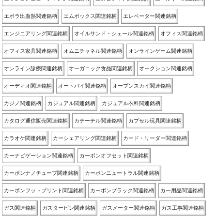
エボラ出血熱関連銘柄
エムポックス関連銘柄
エレベーター関連銘柄
エンジニアリング関連銘柄
オイルサンド・シェール関連銘柄
オフィス関連銘柄
オフィス家具関連銘柄
オムニチャネル関連銘柄
オンラインゲーム関連銘柄
オンライン診療関連銘柄
オーガニック食品関連銘柄
オークション関連銘柄
オーディオ関連銘柄
オートバイ関連銘柄
オープンスカイ関連銘柄
カジノ関連銘柄
カジュアル関連銘柄
カジュアル衣料関連銘柄
カタログ通信販売関連銘柄
カテーテル関連銘柄
カプセル玩具関連銘柄
カラオケ関連銘柄
カーシェアリング関連銘柄
カード・リーダー関連銘柄
カーナビゲーション関連銘柄
カーボンオフセット関連銘柄
カーボンナノチューブ関連銘柄
カーボンニュートラル関連銘柄
カーボンフットプリント関連銘柄
カーボンブラック関連銘柄
カー用品関連銘柄
ガス関連銘柄
ガスタービン関連銘柄
ガスメーター関連銘柄
ガス工事関連銘柄