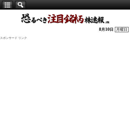
【仕
手
株】
8
10
月
日
月曜日
恐
スポンサード リンク
る
べ
き
注
目
銘
柄
株
速
報