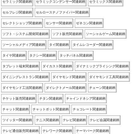
セラミック関連銘柄
セラミックコンデンサー関連銘柄
セラミックス関連銘柄
セルフレジ関連銘柄
セルロースナノファイバー関連銘柄
セレクトショップ関連銘柄
センサー関連銘柄
ゼネコン関連銘柄
ソフト・システム開発関連銘柄
ソフト販売関連銘柄
ソーシャルゲーム関連銘柄
ソーシャルメディア関連銘柄
タイ関連銘柄
タイムレコーダー関連銘柄
タイヤ関連銘柄
タクシー関連銘柄
タッチパネル関連銘柄
タブレット端末関連銘柄
ダイカスト関連銘柄
ダイナミックプライシング関連銘柄
ダイニングレストラン関連銘柄
ダイヤモンド関連銘柄
ダイヤモンド工具関連銘柄
ダイヤモンド工法関連銘柄
ダイレクトメール関連銘柄
チェーン関連銘柄
チケット販売関連銘柄
チタン関連銘柄
チャインドネシア関連銘柄
チャット関連銘柄
チャットボット関連銘柄
チョコレート関連銘柄
ツイッター関連銘柄
テニス関連銘柄
テレビ関連銘柄
テレビ会議関連銘柄
テレビ通信販売関連銘柄
テレワーク関連銘柄
テーマパーク関連銘柄