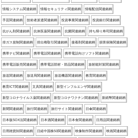
情報システム関連銘柄
情報セキュリティ関連銘柄
情報配信関連銘柄
手芸関連銘柄
技術者派遣関連銘柄
投資事業関連銘柄
投資銀行関連銘柄
抗がん剤関連銘柄
抗体医薬関連銘柄
抗菌関連銘柄
持ち帰り寿司関連銘柄
排ガス規制関連銘柄
排出権取引関連銘柄
接着剤関連銘柄
損害保険関連銘柄
携帯ナビ関連銘柄
携帯電話関連銘柄
携帯電話向けソフト関連銘柄
携帯電話販売関連銘柄
携帯電話部材・部品関連銘柄
放射能対策関連銘柄
放送関連銘柄
放送局関連銘柄
放送機器関連銘柄
教育関連銘柄
教育ICT関連銘柄
文具関連銘柄
新型インフルエンザ関連銘柄
新型コロナウイルス薬関連銘柄
新型コロナワクチン関連銘柄
新紙幣関連銘柄
新聞関連銘柄
旅行関連銘柄
旅行サイト関連銘柄
日傘関連銘柄
日本版SOX法関連銘柄
日本酒関連銘柄
日本食関連銘柄
日用品関連銘柄
日用雑貨卸関連銘柄
日経中国株50関連銘柄
映像制作関連銘柄
映画関連銘柄