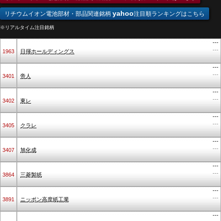
yahoo
リチウムイオン電池部材・部品関連銘柄
注目順ランキングはこちら
※リアルタイム注目銘柄
---
---
1963
日揮ホールディングス
---
---
3401
帝人
---
---
3402
東レ
---
---
3405
クラレ
---
---
3407
旭化成
---
---
3864
三菱製紙
---
---
3891
ニッポン高度紙工業
---