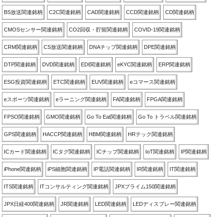
BS放送関連銘柄
C2C関連銘柄
CAD関連銘柄
CCD関連銘柄
CD関連銘柄
CMOSセンサー関連銘柄
CO2回収・貯留関連銘柄
COVID-19関連銘柄
CRM関連銘柄
CS放送関連銘柄
DNAチップ関連銘柄
DPE関連銘柄
DTP関連銘柄
DVD関連銘柄
EDI関連銘柄
eKYC関連銘柄
ERP関連銘柄
ESG投資関連銘柄
ETC関連銘柄
EUV関連銘柄
eコマース関連銘柄
eスポーツ関連銘柄
eラーニング関連銘柄
FA関連銘柄
FPGA関連銘柄
FPSO関連銘柄
GMO関連銘柄
Go To Eat関連銘柄
Go To トラベル関連銘柄
GPS関連銘柄
HACCP関連銘柄
HBM関連銘柄
HRテック関連銘柄
ICカード関連銘柄
ICタグ関連銘柄
ICチップ関連銘柄
IoT関連銘柄
IP関連銘柄
iPhone関連銘柄
iPS細胞関連銘柄
IP電話関連銘柄
IR関連銘柄
IT関連銘柄
ITS関連銘柄
ITコンサルティング関連銘柄
JPXプライム150関連銘柄
JPX日経400関連銘柄
JR関連銘柄
LED関連銘柄
LEDディスプレー関連銘柄