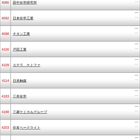
---
4080
田中化学研究所
---
---
4092
日本化学工業
---
---
4098
チタン工業
---
---
4100
戸田工業
---
---
4109
ステラ ケミファ
---
---
4114
日本触媒
---
---
4183
三井化学
---
---
4188
三菱ケミカルグループ
---
---
4203
住友ベークライト
---