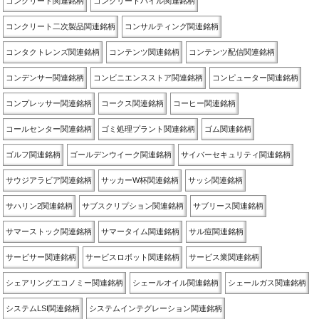
コンクリート関連銘柄
コンクリートパイル関連銘柄
コンクリート二次製品関連銘柄
コンサルティング関連銘柄
コンタクトレンズ関連銘柄
コンテンツ関連銘柄
コンテンツ配信関連銘柄
コンデンサー関連銘柄
コンビニエンスストア関連銘柄
コンピューター関連銘柄
コンプレッサー関連銘柄
コークス関連銘柄
コーヒー関連銘柄
コールセンター関連銘柄
ゴミ処理プラント関連銘柄
ゴム関連銘柄
ゴルフ関連銘柄
ゴールデンウイーク関連銘柄
サイバーセキュリティ関連銘柄
サウジアラビア関連銘柄
サッカーW杯関連銘柄
サッシ関連銘柄
サハリン2関連銘柄
サブスクリプション関連銘柄
サブリース関連銘柄
サマーストック関連銘柄
サマータイム関連銘柄
サル痘関連銘柄
サービサー関連銘柄
サービスロボット関連銘柄
サービス業関連銘柄
シェアリングエコノミー関連銘柄
シェールオイル関連銘柄
シェールガス関連銘柄
システムLSI関連銘柄
システムインテグレーション関連銘柄