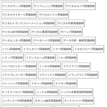
ディスカウント関連銘柄
ディフェンシブ関連銘柄
デジタルカメラ関連銘柄
デジタルサイネージ関連銘柄
デジタルツイン関連銘柄
デジタルトランスフォーメーション関連銘柄
デジタル印刷関連銘柄
デジタル給与関連銘柄
デジタル通貨関連銘柄
デバッグ関連銘柄
データセンター関連銘柄
データベース関連銘柄
データ分析・解析関連銘柄
トイレ関連銘柄
トイレタリー関連銘柄
トナー関連銘柄
トヨタグループ関連銘柄
トラック関連銘柄
トランクルーム関連銘柄
トルコ関連銘柄
トレーサビリティー関連銘柄
トンネル関連銘柄
ドライアイス関連銘柄
ドライブレコーダー関連銘柄
ドライミスト関連銘柄
ドラッグストア関連銘柄
ドレッシング関連銘柄
ドローン関連銘柄
ナイロン関連銘柄
ナノテクノロジー関連銘柄
ニッケル関連銘柄
ニッケル水素電池関連銘柄
ニンテンドーDS関連銘柄
ネオジム磁石関連銘柄
ネットスーパー関連銘柄