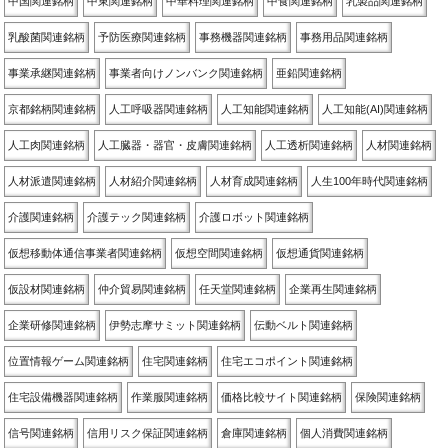
中国関連銘柄
中東関連銘柄
中華料理関連銘柄
中食関連銘柄
乳製品関連銘柄
乳酸菌関連銘柄
予防医療関連銘柄
事務機器関連銘柄
事務用品関連銘柄
事業承継関連銘柄
事業者向けノンバンク関連銘柄
亜鉛関連銘柄
京都銘柄関連銘柄
人工呼吸器関連銘柄
人工知能関連銘柄
人工知能(AI)関連銘柄
人工肉関連銘柄
人工臓器・器官・皮膚関連銘柄
人工透析関連銘柄
人材関連銘柄
人材派遣関連銘柄
人材紹介関連銘柄
人材育成関連銘柄
人生100年時代関連銘柄
介護関連銘柄
介護テック関連銘柄
介護ロボット関連銘柄
仮想移動体通信事業者関連銘柄
仮想空間関連銘柄
仮想通貨関連銘柄
仮設材関連銘柄
仲介貿易関連銘柄
任天堂関連銘柄
企業再生関連銘柄
企業研修関連銘柄
伊勢志摩サミット関連銘柄
伝動ベルト関連銘柄
位置情報ゲーム関連銘柄
住宅関連銘柄
住宅エコポイント関連銘柄
住宅設備機器関連銘柄
作業服関連銘柄
価格比較サイト関連銘柄
保険関連銘柄
信号関連銘柄
信用リスク保証関連銘柄
倉庫関連銘柄
個人消費関連銘柄