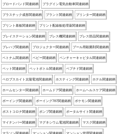
ブロードバンド関連銘柄
プラグイン電気自動車関連銘柄
プラスチック成形関連銘柄
プラント関連銘柄
プリンター関連銘柄
プリント基板関連銘柄
プリント配線板処理薬関連銘柄
プレイステーション関連銘柄
プレス機関連銘柄
プレス部品関連銘柄
プレハブ関連銘柄
プロジェクター関連銘柄
プール用殺菌剤関連銘柄
ベトナム関連銘柄
ベビー関連銘柄
ベンチャーキャピタル関連銘柄
ペット関連銘柄
ペットボトル関連銘柄
ペプチド関連銘柄
ペロブスカイト太陽電池関連銘柄
ホスティング関連銘柄
ホテル関連銘柄
ホームセンター関連銘柄
ホームドア関連銘柄
ホームヘルスケア関連銘柄
ボーイング関連銘柄
ボーイング787関連銘柄
ポケモン関連銘柄
ポストコロナ関連銘柄
ポンプ関連銘柄
ポータルサイト関連銘柄
マイナンバー関連銘柄
マグネシウム電池関連銘柄
マスク関連銘柄
マラソン関連銘柄
マンション関連銘柄
マンション管理関連銘柄