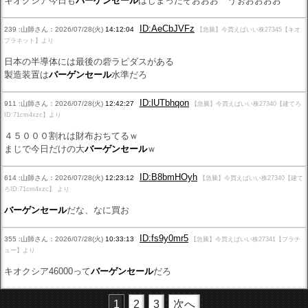
キオクシア今日も
バーゲンセール
はじまったぞおおお うぉおおおお
ID:AeCbJVFz
239 :山師さん：2026/07/28(火)
14:12:04
【急騰】今買えばいい株27345【キオ
プラネット】より
日本の半導体には最後の砦ラピダスがある
製造装置は
バーゲンセール
水準だろ
ID:lUTbhqon
911 :山師さん：2026/07/28(火)
12:42:27
【急騰】今買えばいい株27340【建てろ
ID:71cm4xzc】より
４５０００割れは財布おちてるｗ
まじで今日だけの大
バーゲンセール
ｗ
ID:B8bmHOyh
614 :山師さん：2026/07/28(火)
12:23:12
【急騰】今買えばいい株27340【建て
ろID:71cm4xzc】 より
バーゲンセール
だな、なに買お
ID:fs9y0mr5
355 :山師さん：2026/07/28(火)
10:33:13
【急騰】今買えばいい株27341【ブラチ
ュー】より
キオクシア46000って
バーゲンセール
だろ
1
2
3
次へ