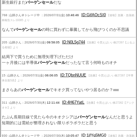
新生銀行まだ
バーゲンセール
だな
ID:GifAOcSI0
768 :山師さん＠トレード中 ：2026/07/31(金)
10:46:46
【速報】急騰・急落銘
柄報告スレ19385 より
なんで
バーゲンセール
の時に買わずに暴騰してから飛びつくのか不思議
ID:N0L5g744
205 :山師さん：2026/07/31(金)
09:58:05
【急騰】今買えばいい株27267【ぶるぶ
る相場】より
結局下で買うために無理矢理下げただけ
一ヶ月後には半導体
バーゲンセール
だったなて言う何時ものオチ
ID:TQbnNUUE
15 :山師さん：2026/07/31(金)
06:06:05
【急騰】今買えばいい株27267【半導
体全面S高】より
まさらあの
バーゲンセール
でキオク買ってないやつ居るのか？ww
ID:4H67YatL
311 :山師さん：2026/07/30(木)
12:11:44
【急騰】今買えばいい株27262【アシク
オキ】より
たぶん長期目線で見たら今のキオクシアは
バーゲンセール
なんだと思うよ
短期的には需給が整理されない限りボラボラだと思う
ID:1jfYq5MG0
930 :山師さん＠トレード中 ：2026/07/30(木)
10:05:47
【速報】急騰・急落銘