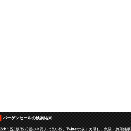
バーゲンセールの検索結果
2ch市況1板/株式板の今買えば良い株、Twitterの株アカ晒し、急騰・急落銘柄