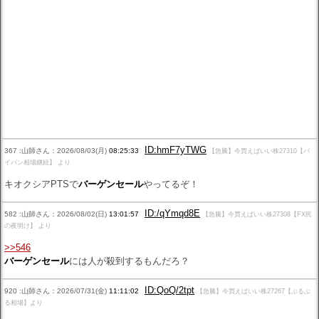
ID:hmF7yTWG
367 :山師さん：2026/08/03(月)
08:25:33
【急騰】今買えばいい株27310【パ
イパン相場継続】 より
キオクシアPTSで
バーゲンセール
やってるぞ！
ID:/qYmqd8E
582 :山師さん：2026/08/02(日)
13:01:57
【急騰】今買えばいい株27308【FX民
の夜明け】 より
>>546
バーゲンセール
には人が殺到するもんだろ？
ID:QoQ/2tpt
920 :山師さん：2026/07/31(金)
11:11:02
【急騰】今買えばいい株27267【ぶるぶ
る相場】より