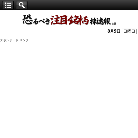
【仕
手
株】
8
9
月
日
日曜日
恐
スポンサード リンク
る
べ
き
注
目
銘
柄
株
速
報