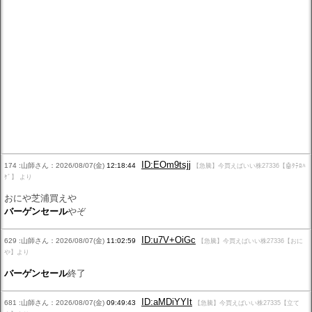
ID:EOm9tsjj
174 :山師さん：2026/08/07(金)
12:18:44
【急騰】今買えばいい株27336【🤖ﾀﾃﾛﾊ
ｹﾞ】 より
おにや芝浦買えや
バーゲンセール
やぞ
ID:u7V+OiGc
629 :山師さん：2026/08/07(金)
11:02:59
【急騰】今買えばいい株27336【おに
や】より
バーゲンセール
終了
ID:aMDiYYIt
681 :山師さん：2026/08/07(金)
09:49:43
【急騰】今買えばいい株27335【立て