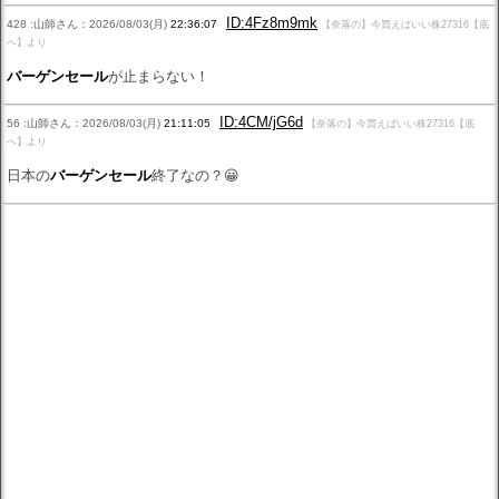
ID:4Fz8m9mk
428 :山師さん：2026/08/03(月)
22:36:07
【奈落の】今買えばいい株27316【底
へ】より
バーゲンセール
が止まらない！
ID:4CM/jG6d
56 :山師さん：2026/08/03(月)
21:11:05
【奈落の】今買えばいい株27316【底
へ】より
日本の
バーゲンセール
終了なの？😀