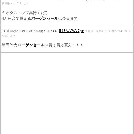
柄報告スレ19381 より
キオクストップ高行くだろ
4万円台で買える
バーゲンセール
は今日まで
ID:UwVWvQcr
64 :山師さん：2026/07/29(水)
13:57:24
【急騰】今買えばいい株27254【立つ
かな】より
半導体大
バーゲンセール
ス買え買え買え！！！