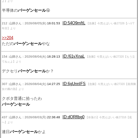
よ】より
半導体の
バーゲンセール
🤤
ID:54O9mftL
212 :山師さん：2026/08/05(水)
16:01:53
【急騰】今買えばいい株27326【ハゲ7
年目】より
>>204
ただの
バーゲンセール
やな
ID:/61vXnaL
154 :山師さん：2026/08/04(火)
16:28:13
【急騰】今買えばいい株27320【もう立
てねぇよ】より
デクセリ
バーゲンセール
か？
ID:6gUnnIFS
307 :山師さん：2026/08/04(火)
14:27:25
【急騰】今買えばいい株27320【座席隣
女の腕の熱】より
クボタ普通に拾ったわ
バーゲンセール
ID:dORflbg0
437 :山師さん：2026/08/03(月)
22:36:48
【奈落の】今買えばいい株27316【底
へ】より
連日
バーゲンセール
かよ