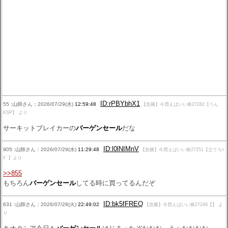
ID:rPBYbhX1
55 :山師さん：2026/07/29(水)
12:59:48
【急騰】今買えばいい株27282【うん
KSP】 より
サーキットブレイカーの
バーゲンセール
だな
ID:l0lNIMnV
905 :山師さん：2026/07/29(水)
11:29:48
【急騰】今買えばいい株27251【立てろﾊ
ｹﾞ】より
>>855
もちろん
バーゲンセール
してる時に買ってるんだぞ
ID:bk5fFREQ
631 :山師さん：2026/07/28(火)
22:49:02
【急騰】今買えばいい株27248【】 よ
り