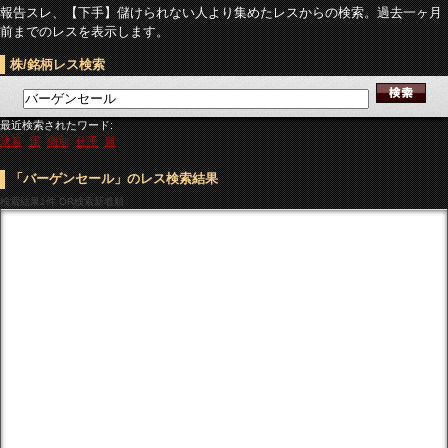
報告スレ、【下手】儲けられない人より集めたレスからの検索。過去一ヶ月
前までのレスを表示します。
株/銘柄レス検索
最近検索されたワード:
決算
運
個別
仕手
難
「バーゲンセール」のレス検索結果
検索結果
1件 OR検索新着順