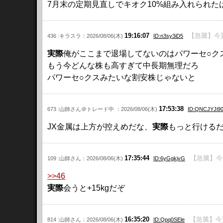
7月末の定期見直しでキオク10%組み入れられた
19:16:07
【急騰】今買
436 :キラスラ：2026/08/06(木)
ID:n3sy3iD5
実際
俺がここまで退場してないのはパワーセ○ク
もう今どんな株も高すぎて中長期無理だろ
パワーセ○クスみたいな割安株じゃないと
17:53:38
673 :山師さん＠トレード中 ：2026/08/06(木)
ID:QNCJYJi9
JX金属は上方が控えめだな、
実際
もっと行ける
17:35:44
【急騰】今買
109 :山師さん：2026/08/06(木)
ID:6yGgkjvG
>>46
実際
会うと+15kgだぞ
16:35:20
【急騰】今
814 :山師さん：2026/08/06(木)
ID:Qpq0SEle