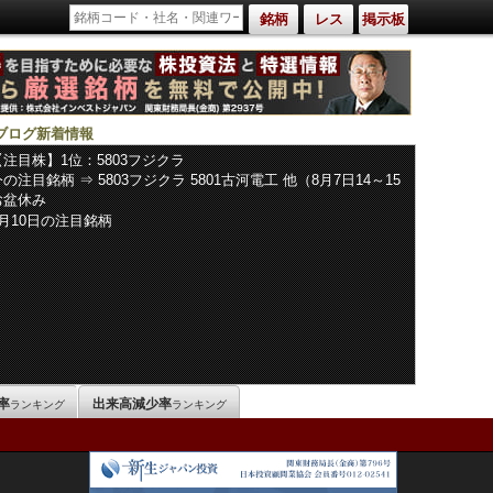
銘柄
レス
掲示板
ブログ新着情報
【注目株】1位：5803フジクラ
の注目銘柄 ⇒ 5803フジクラ 5801古河電工 他（8月7日14～15
時）ランキング
お盆休み
8月10日の注目銘柄
率
出来高減少率
ランキング
ランキング