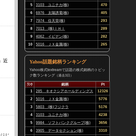
5
3103 ユニチカ(株)
470
6
6976 太陽誘電(株)
405
7
7974 任天堂(株)
293
8
7013 (株)ＩＨＩ
289
9
4062 イビデン(株)
282
10
5016 ＪＸ金属(株)
265
」近
Yahoo話題銘柄ランキング
Yahoo株式textreamで話題の株式銘柄のトピッ
ク数ランキング
（過去3日）
ﾗﾝｸ
銘柄
Pt
1
285 キオクシアホールディングス
12326
(株)
2
5016 ＪＸ金属(株)
5776
3
5803 (株)フジクラ
5176
4
3103 ユニチカ(株)
4238
5
9984 ソフトバンクグループ(株)
3656
6
3905 データセクション(株)
3310
ージじ