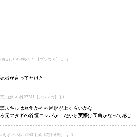
買えばいい株27341【プンスカ】 より
記者が言ってたけど
買えばいい株27341【プンスカ】より
撃スキルは互角かやや尾形が上くらいかな
る元マタギの谷垣ニシパが上だから
実際
は互角かなって感じ
えばいい株27340【雇用統計通過】 より