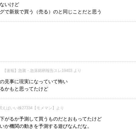
ないけど
グで新規で買う（売る）のと同じことだと思う
【速報】急騰・急落銘柄報告スレ19403 より
の見事に現実になっていて怖い
るかもと思ってたけど
えばいい株27334【モメマン】より
下がるか予測して買うものだとおもってたけど
いか機関の動きを予測する遊びなんだな。