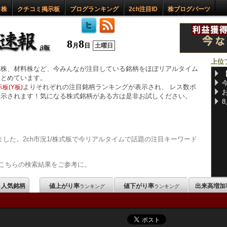
ロ株
クチコミ掲示板
ブログランキング
2ch注目ID
株ブログパーツ
8
8
月
日
土曜日
上位
惑株、材料株など、今みんなが注目している銘柄をほぼリアルタイム
まとめています。
今
よりそれぞれの注目銘柄ランキングが表示され、 レス数ボ
板(Y板)
表示されます！気になる株式銘柄がある方は是非お試しください。
した。2ch市況1/株式板で今リアルタイムで話題の注目キーワード
こちらの検索結果をご参考に。
m 人気銘柄
値上がり率
値下がり率
出来高増加
ランキング
ランキング