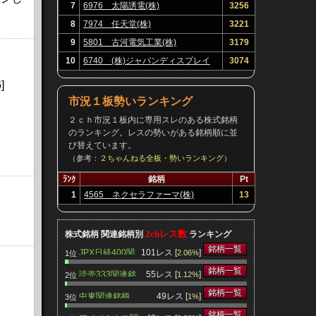
7
6976 太陽誘電(株)
3256
8
7974 任天堂(株)
3221
9
5801 古河電気工業(株)
3179
10
6740 (株)ジャパンディスプレイ
3074
]
市況１板勢いランキング
２ｃｈ市況１板内に専用スレのある株式銘柄
のランキング。レスの勢いがある銘柄順に並
び替えています。
（参考：
２ちゃんねる全板・勢いランキング
）
ﾗﾝｸ
銘柄
Pt
1
4565 ネクセラファーマ(株)
13
2chレス数
株式銘柄 関連銘柄別
ランキング
銘柄一覧
JPX日経400関
101レス [
]
2.06%
1位
連銘柄
銘柄一覧
読売333関連銘
55レス [
]
1.12%
2位
柄
銘柄一覧
中東関連銘柄
49レス [
]
1%
3位
銘柄一覧