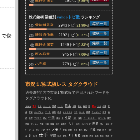
非鉄金属業
19レス [
]
5.86%
5位
yahooトピ数
株式銘柄 業種別
ランキング
銘柄一覧
電気機器業
2943トピ [
]
21.98%
1位
銘柄一覧
情報通信業
2192トピ [
]
けで儲
16.37%
2位
銘柄一覧
非鉄金属業
1249トピ [
]
9.33%
3位
銘柄一覧
医薬品業
945トピ [
]
7.06%
4位
銘柄一覧
小売業
779トピ [
]
5.82%
5位
市況１/株式板レス タグクラウド
過去3時間内で市況1/株式板で注目されたワードを
タグクラウド化
日本
ＳＮＳ
買え
人生
ニュース
普通
わたし
人間
戦後
確認
誰
買い
マジ
必要
資
産
可能
キャプテン
データ
以外
徴兵
ＶＩＤＥＯ
昨日
ネット
喧嘩
ランキング
投資
銘
中国
生活
柄
無理
フジクラ
悪い
最大
金
バカ
海外
データセンター
スライム
質問
ＡＩ
世界
意味
アメリカ
性能
冷却
無職
絶対
日本人
大谷
キオクシア
増え
ＧＢ
若
メモリ
半導
い
ゲーム
女子
不足
世代
市場
作業
会見
本当
疑い
問題
時代
バブ
仕手
月
宇宙
ＦＩＲＥ
ル
田舎
結局
被災
北朝鮮
過去
基地
社会
発表
ゴ