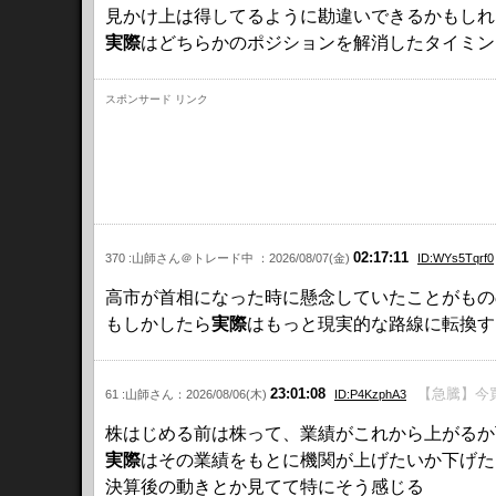
見かけ上は得してるように勘違いできるかもしれ
実際
はどちらかのポジションを解消したタイミン
スポンサード リンク
02:17:11
370 :山師さん＠トレード中 ：2026/08/07(金)
ID:WYs5Tqrf0
高市が首相になった時に懸念していたことがもの
もしかしたら
実際
はもっと現実的な路線に転換す
23:01:08
【急騰】今買
61 :山師さん：2026/08/06(木)
ID:P4KzphA3
株はじめる前は株って、業績がこれから上がるか
実際
はその業績をもとに機関が上げたいか下げた
決算後の動きとか見てて特にそう感じる