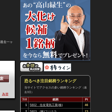
。過去一ヶ
恐るべき注目銘柄ランキング
当サイトでアクセスの多い銘柄ランキング
（過
去3日）
為替
決算
ﾗﾝｸ
銘柄
Pt
1
5802 住友電気工業(株)
46
2
5803 (株)フジクラ
23