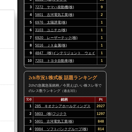
3
7272 ヤマハ発動機(株)
9
4
5801 古河電気工業(株)
2
5
6976 太陽誘電(株)
1
6
3103 ユニチカ(株)
1
7
6920 レーザーテック(株)
1
8
5016 ＪＸ金属(株)
1
9
4847 (株)インテリジェント ウェイ
1
ブ
10
7203 トヨタ自動車(株)
1
2ch市況1/株式板 話題ランキング
2chの急騰急落銘柄／今買えばいい株スレ等で
のレス数ランキング
（過去3日）
ﾗﾝｸ
銘柄
Pt
1
285 キオクシアホールディングス
2027
(株)
2
5803 (株)フジクラ
1297
3
5801 古河電気工業(株)
848
4
9984 ソフトバンクグループ(株)
814