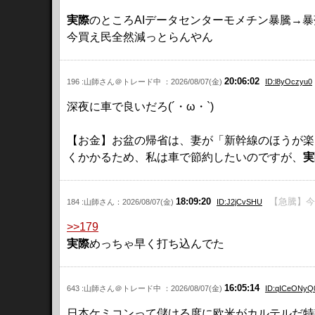
実際
のところAIデータセンターモメチン暴騰→
今買え民全然減っとらんやん
20:06:02
196 :山師さん＠トレード中 ：2026/08/07(金)
ID:l8yOczyu0
深夜に車で良いだろ(´・ω・`)
【お金】お盆の帰省は、妻が「新幹線のほうが楽
くかかるため、私は車で節約したいのですが、
実
18:09:20
【急騰】今
184 :山師さん：2026/08/07(金)
ID:J2jCvSHU
>>179
実際
めっちゃ早く打ち込んでた
16:05:14
643 :山師さん＠トレード中 ：2026/08/07(金)
ID:qICeONyQ
日本ケミコンって儲ける度に欧米がカルテルだ特許