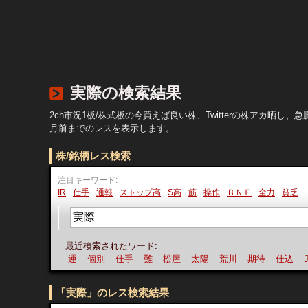
実際の検索結果
2ch市況1板/株式板の今買えば良い株、Twitterの株アカ
月前までのレスを表示します。
株/銘柄レス検索
注目キーワード:
IR
仕手
通報
ストップ高
S高
筋
操作
ＢＮＦ
全力
貧乏
最近検索されたワード:
運
個別
仕手
難
松屋
太陽
荒川
期待
仕込
JX
「実際」のレス検索結果