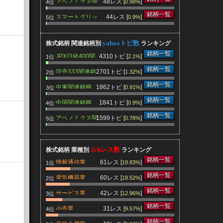
アベノミクス関
48レス [
]
0.98%
4位
連銘柄
銘柄一覧
スマートグリッ
44レス [
]
0.9%
5位
ド関連銘柄
yahooトピ数
株式銘柄 関連銘柄別
ランキング
銘柄一覧
JPX日経400関
4310トピ [
]
2.1%
1位
連銘柄
銘柄一覧
読売333関連銘
2701トピ [
]
1.32%
2位
柄
銘柄一覧
中東関連銘柄
1862トピ [
]
0.91%
3位
銘柄一覧
中国関連銘柄
1841トピ [
]
0.9%
4位
銘柄一覧
アベノミクス関
1599トピ [
]
0.78%
5位
連銘柄
2chレス数
株式銘柄 業種別
ランキング
銘柄一覧
情報通信業
61レス [
]
18.83%
1位
銘柄一覧
電気機器業
60レス [
]
18.52%
2位
銘柄一覧
サービス業
42レス [
]
12.96%
3位
銘柄一覧
小売業
31レス [
]
9.57%
4位
銘柄一覧