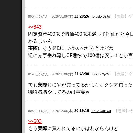
22:20:26
【急騰】今買
900 :山師さん：2026/08/06(木)
ID:csky69Jo
>>843
固定資産400億で時価400億未満って評価だと
かるじゃん
実際
にそう簡単にいかんのだろうけどね
逆に赤字垂れ流しCF悲惨で100億は安い！とか
21:43:00
【急騰】今買
819 :山師さん：2026/08/06(木)
ID:XI0g2pO6
でも
実際
おにやが買ってるからキオクシア買った
犠牲者増やしてるのは事実ｗ
20:19:16
【急騰】今買
606 :山師さん：2026/08/06(木)
ID:GCwd4vJf
>>603
もう
実際
に買われてるのかはわからんけど