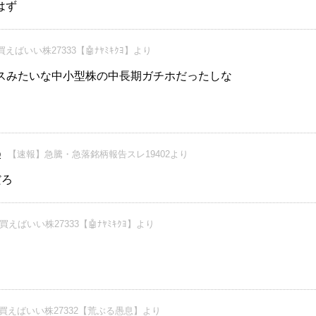
はず
えばいい株27333【🤖ﾅﾔﾐｷｸﾖ】より
スみたいな中小型株の中長期ガチホだったしな
【速報】急騰・急落銘柄報告スレ19402より
0
だろ
えばいい株27333【🤖ﾅﾔﾐｷｸﾖ】より
買えばいい株27332【荒ぶる愚息】より