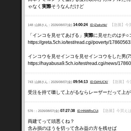
ゃなく
実際
そうなんだけど
14:00:24
【急騰】今買
148 :山師さん：2026/08/07(金)
ID:jZwkvhk/
「インコを見せてあげる」
実際
に見せたのはチ○コ
https://greta.5ch.io/test/read.cgi/poverty/17860563
インコウを見せインコを見せインコウをした男(75)を逮
https://hayabusa9.5ch.io/test/read.cgi/news/1786
09:54:13
【急騰】今買
743 :山師さん：2026/08/07(金)
ID:Di/HUCK/
受注を持て囃して上がるならレーザーだって上が
07:27:38
【急騰】今買えば
576 :：2026/08/07(金)
ID:HNWRsCUi
両建てって頭悪くね？
含み損のほうを切って含み益の方を残せば