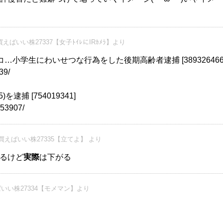
えばいい株27337【女子ﾄｲﾚにIRｶﾒﾗ】より
…小学生にわいせつな行為をした後期高齢者逮捕 [389326466
39/
捕 [754019341]
053907/
えばいい株27335【立てよ】 より
るけど
実際
は下がる
いい株27334【モメマン】より