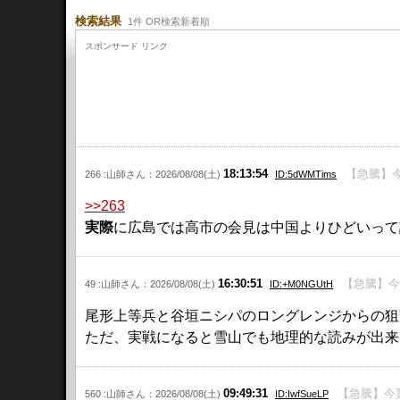
検索結果
1件 OR検索新着順
スポンサード リンク
18:13:54
【急騰】今
266 :山師さん：2026/08/08(土)
ID:5dWMTims
>>263
実際
に広島では高市の会見は中国よりひどいって
16:30:51
【急騰】今
49 :山師さん：2026/08/08(土)
ID:+M0NGUtH
尾形上等兵と谷垣ニシパのロングレンジからの狙
ただ、実戦になると雪山でも地理的な読みが出来
09:49:31
【急騰】今買
560 :山師さん：2026/08/08(土)
ID:IwfSueLP