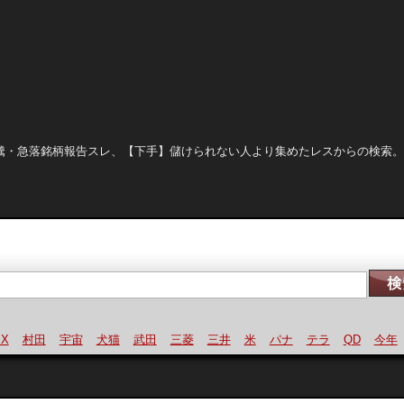
晒し、急騰・急落銘柄報告スレ、【下手】儲けられない人より集めたレスからの検索
村田
宇宙
犬猫
武田
三菱
三井
米
パナ
テラ
QD
今年