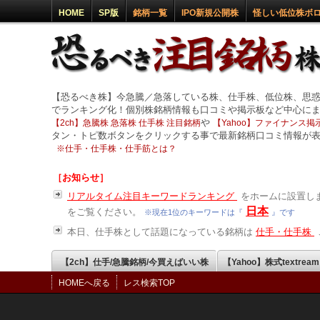
HOME
SP版
銘柄一覧
IPO新規公開株
怪しい低位株ボ
【恐るべき株】今急騰／急落している株、仕手株、低位株、思
でランキング化！個別株銘柄情報も口コミや掲示板など中心に
や
【2ch】急騰株 急落株 仕手株 注目銘柄
【Yahoo】ファイナンス掲示
タン・トピ数ボタンをクリックする事で最新銘柄口コミ情報が
※
仕手・仕手株・仕手筋とは？
［お知らせ］
リアルタイム注目キーワードランキング
をホームに設置しま
日本
をご覧ください。
※現在1位のキーワードは『
』です
本日、仕手株として話題になっている銘柄は
仕手・仕手株
【2ch】仕手/急騰銘柄/今買えばいい株
【Yahoo】株式textrea
HOMEへ戻る
レス検索TOP