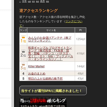
今年
高市
ミ
結婚
戦争
動画
開発
逆アクセスランキング
逆アクセス数・アクセス後の滞在時間を集計しPt化
したものをランキングしています（
リンクについ
て
）
ランク
サイト名
Pt
みんなのお金儲けアンテナ［株ブ
1254pt
ログランキング］
投資ギャンブル ブログサイトラン
キング［株式投資・FX為替・競
馬・競輪・パチンコ・パチスロ・
416pt
宝くじ・ロト・toto・ブックメーカ
ー・オンラインカジノ…］
Killer Market
144pt
4
お金のまとめ
48pt
5
明日の上がる銘柄の株予想
43pt
当サイトが週刊SPA!に掲載されました！