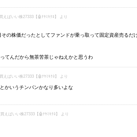
えばいい株27333【🤖ﾅﾔﾐｷｸﾖ】 より
今日その株価だったとしてファンドが乗っ取って固定資産売るだ
言ってんだから無茶苦茶じゃねえかと思うわ
えばいい株27333【🤖ﾅﾔﾐｷｸﾖ】 より
とかいうチンパンかなり多いよな
えばいい株27333【🤖ﾅﾔﾐｷｸﾖ】 より