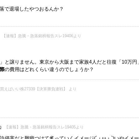
暴落で退場したやつおるんか？
【速報】急騰・急落銘柄報告スレ19406より
」と譲りません。東京から大阪まで家族4人だと往復「10万円
際
の費用はどれくらい違うのでしょうか？
買えばいい株27339【決算勝負連戦】 より
【速報】急騰・急落銘柄報告スレ19405より
0
侵害だと難癖つけて毟っていくイメージ(´・ω・`)いやイメ