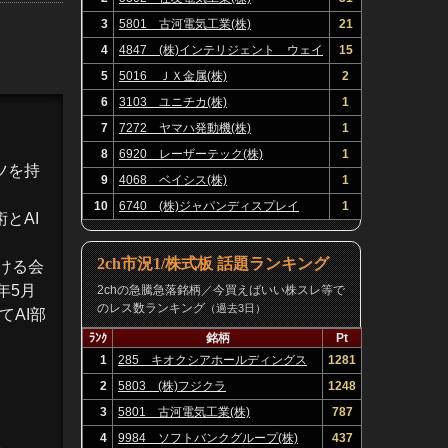
3
5801 古河電気工業(株)
21
4
4847 (株)インテリジェント ウェイ
15
ブ
5
5016 ＪＸ金属(株)
2
6
3103 ユニチカ(株)
1
7
7272 ヤマハ発動機(株)
1
8
6920 レーザーテック(株)
1
ツ
を持
9
4068 ベイシス(株)
1
10
6740 (株)ジャパンディスプレイ
1
とAI
2ch市況1/株式板 話題ランキング
おける会
年5月
2chの急騰急落銘柄／今買えばいい株スレ等で
のレス数ランキング
（過去3日）
にてAI部
ﾗﾝｸ
銘柄
Pt
1
285 キオクシアホールディングス
1281
(株)
2
5803 (株)フジクラ
1248
3
5801 古河電気工業(株)
787
4
9984 ソフトバンクグループ(株)
437