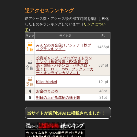
逆アクセスランキング
逆アクセス数・アクセス後の滞在時間を集計しPt化
したものをランキングしています（
リンクについ
て
）
ランク
サイト名
Pt
みんなのお金儲けアンテナ［株ブ
1456pt
ログランキング］
投資ギャンブル ブログサイトラン
キング［株式投資・FX為替・競
馬・競輪・パチンコ・パチスロ・
531pt
宝くじ・ロト・toto・ブックメーカ
ー・オンラインカジノ…］
Killer Market
121pt
4
お金のまとめ
48pt
5
明日の上がる銘柄の株予想
31pt
当サイトが週刊SPA!に掲載されました！