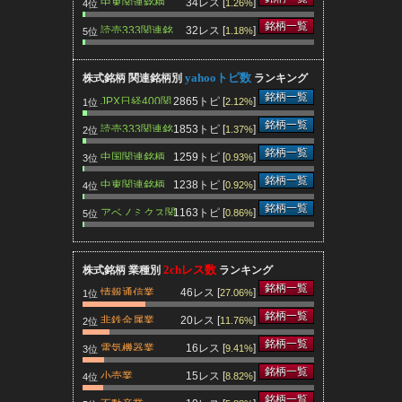
中東関連銘柄
34レス [
]
1.26%
4位
銘柄一覧
読売333関連銘
32レス [
]
1.18%
5位
柄
yahooトピ数
株式銘柄 関連銘柄別
ランキング
銘柄一覧
JPX日経400関
2865トピ [
]
2.12%
1位
て祈るの
連銘柄
銘柄一覧
読売333関連銘
1853トピ [
]
1.37%
2位
決
柄
銘柄一覧
中国関連銘柄
1259トピ [
]
シナリオ
0.93%
3位
）
銘柄一覧
中東関連銘柄
1238トピ [
]
0.92%
4位
銘柄一覧
アベノミクス関
1163トピ [
]
0.86%
5位
： 発
連銘柄
につい
発表し
2chレス数
株式銘柄 業種別
ランキング
現金化
銘柄一覧
情報通信業
46レス [
]
27.06%
1位
くな
銘柄一覧
非鉄金属業
20レス [
]
11.76%
2位
る。無
銘柄一覧
電気機器業
16レス [
]
9.41%
3位
銘柄一覧
小売業
15レス [
]
8.82%
4位
銘柄一覧