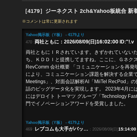
［4179］ジーネクスト 2ch&Yahoo板統合 
※コメントは常に更新されます
Yahoo掲示板（Y板） - 4179
より
16:02:00
両社ともに
：2026/08/09(日)
ID:"!.v
470 :
両社ともに
ＩＲ
されています。きずかれていないだ
ち、
ＫＤＤＩ
と提携してますね。ここに、
Ｇネク
RevComm 会社概要 「コミュニケーションを
により、コミュニケーション課題を解決する企業です。 電話
Meetings」、対面会話解析AI「MiiTel R
話のビッグデータ化を実現します。 2023年4月にはアジ
にはデロイト トーマツ グループ「Technology Fast 
門で
イノベーション
アワードを受賞しました。
Yahoo掲示板（Y板） - 4179
より
レブコムも大手がバッ…
15:14:00
469 :
：2026/08/09(日)