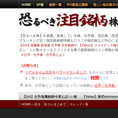
HOME
SP版
銘柄一覧
IPO新規公開株
怪しい低位株ボ
【恐るべき株】今急騰／急落している株、仕手株、低位株、思
でランキング化！個別株銘柄情報も口コミや掲示板など中心に
や
【2ch】急騰株 急落株 仕手株 注目銘柄
【Yahoo】ファイナンス掲示
タン・トピ数ボタンをクリックする事で最新銘柄口コミ情報が
※
仕手・仕手株・仕手筋とは？
［お知らせ］
リアルタイム注目キーワードランキング
をホームに設置しま
時間
をご覧ください。
※現在1位のキーワードは『
』です
本日、仕手株として話題になっている銘柄は
仕手・仕手株
【2ch】仕手/急騰銘柄/今買えばいい株
【Yahoo】株式textrea
HOMEへ戻る
全スレまとめて
スレッド一覧