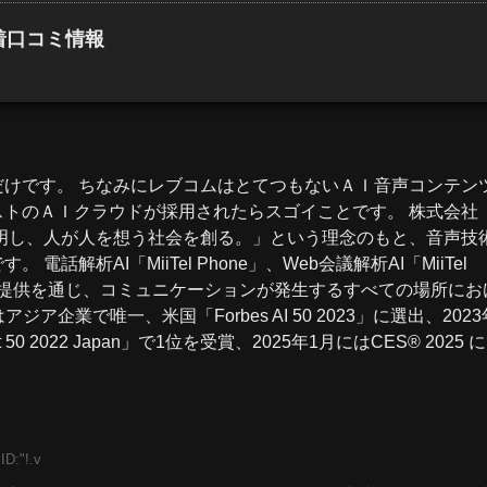
新着口コミ情報
けです。 ちなみにレブコムはとてつもないＡＩ音声
コンテン
スト
のＡＩクラウドが採用されたらスゴイことです。 株式会社
再発明し、人が人を想う社会を創る。」という理念のもと、音声技術
解析AI「MiiTel Phone」、Web会議解析AI「MiiTel
ecPod」の提供を通じ、コミュニケーションが発生するすべての場所に
ア企業で唯一、米国「Forbes AI 50 2023」に選出、2023
50 2022 Japan」で1位を受賞、2025年1月にはCES® 2025 
ID:"!.v