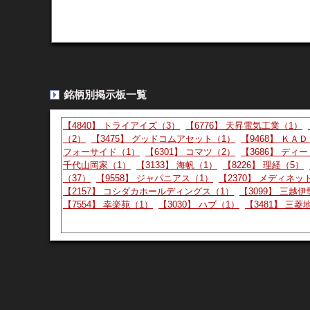
Yahoo掲示板（Y板） - 4179
より
2026年3月期は、…
18:07:00
461 :
：2026/08/08(土)
ID:b94
2026年3月期は、 * 1Q：営業利益 ▲6,000万円 * 2
単独：＋1,800万円 つまり、四半期を追うごと
四半期営業利益が黒字」と説明しています。 14
銘柄別掲示板一覧
【4840】 トライアイズ（3）
【6776】 天昇電気工業（1）
Yahoo掲示板（Y板） - 4179
より
（2）
【3475】 グッドコムアセット（1）
【9468】 ＫＡ
１Ｑの決算で黒字化は…
17:03:00
459 :
：2026/08/08(土)
フォーサイド（1）
【6301】 コマツ（2）
【3686】 ディ
千代山岡家（1）
【3133】 海帆（1）
【8226】 理経（5）
１Ｑの決算で黒字化はない。要点はアルメニアの
（37）
【9558】 ジャパニアス（1）
【2370】 メディネッ
れていない新規事業の進捗が順調かどうか。１４
【2157】 コシダカホールディングス（1）
【3099】 三越
れば売られ、軌道に乗っていれば今後は右肩上が
【7554】 幸楽苑（1）
【3030】 ハブ（1）
【3481】 三
であれば、なんら問題ない。
Yahoo掲示板（Y板） - 4179
より
14:30:00
今年度から即座に
：2026/08/08(土)
I
457 :
今年度から即座に
株主優待
廃止したよな それは今