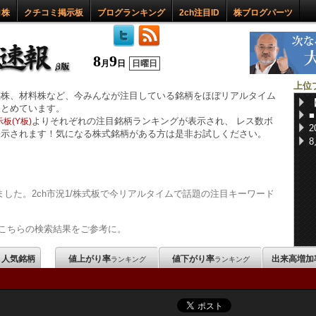
ロ株
クチコミ掲示板
ブログランキング
2ch注目ID
株ブログパーツ
8
9
月
日
日曜日
上位
惑株、材料株など、今みんなが注目している銘柄をほぼリアルタイム
まとめています。
よりそれぞれの注目銘柄ランキングが表示され、 レス数ボ
板(Y板)
表示されます！気になる株式銘柄がある方は是非お試しください。
した。2ch市況1/株式板で今リアルタイムで話題の注目キーワード
こちらの検索結果をご参考に。
m 人気銘柄
値上がり率
値下がり率
出来高増加
ランキング
ランキング