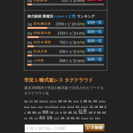
不動産業
10レス [
]
5.88%
5位
yahooトピ数
株式銘柄 業種別
ランキング
して、
銘柄一覧
電気機器業
2359トピ [
]
25.82%
1位
されます
銘柄一覧
情報通信業
1334トピ [
]
14.6%
2位
銘柄一覧
非鉄金属業
792トピ [
]
8.67%
3位
銘柄一覧
医薬品業
536トピ [
]
5.87%
4位
銘柄一覧
小売業
508トピ [
]
5.56%
5位
市況１/株式板レス タグクラウド
過去3時間内で市況1/株式板で注目されたワードを
タグクラウド化
人生
デブ
大谷
キオクシア
スーパー
普通
年前
個人
ネット
月
画像
疑い
障害
ナスマン
テレビ
すごい
ジジイ
ＨＡＹＡＢＵＳＡ
ゲーム
ネトウヨ
生活
フジクラ
子供
介護
逮捕
安
仕手
時間
く
原爆
無職
土日
美味
バカ
金
時代
銘柄
共産
結婚
誰
長崎
知的
高市
日本
ＡＩ
今年
ハゲ
ソープ
世界
一緒
最近
明日
ラーメン
マジ
ＰＢＳ