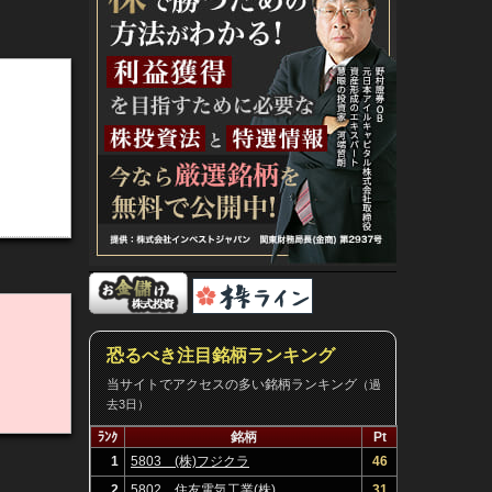
恐るべき注目銘柄ランキング
当サイトでアクセスの多い銘柄ランキング
（過
去3日）
ﾗﾝｸ
銘柄
Pt
1
5803 (株)フジクラ
46
2
5802 住友電気工業(株)
31