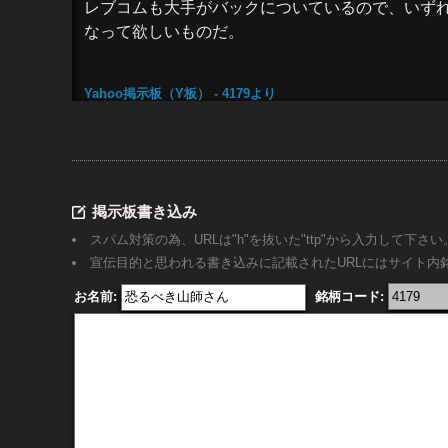
レブコムも大手がバックについているので、いずれ
なって欲しいものだ。
Yahoo掲示板（Y板） - 4179
より
15:11:00
：2026/08/09(日)
ID:王蟲
468 :
IR
なしで協業っぽいことしてるよな
ジーネクスト
掲示板書き込み
Yahoo掲示板（Y板） - 4179
より
10:56:00
レブコムには
：2026/08/09(日)
ID:"!.
467 :
スパム対策の為、URLは"h"を抜いた"ttp"から入力して下さい
宣伝目的と思われる書き込みに記載されたURLにはサイト
レブコムには
ＫＤＤＩ
やセールスフォースなどの
Ｇモードも仲間に加えて欲しいものだ。
お名前:
銘柄コード:
Yahoo掲示板（Y板） - 4179
より
今の価格帯が底値であ…
18:54:00
463 :
：2026/08/08(土)
今の価格帯が底値であってほしい