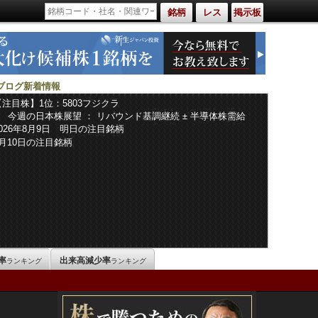
銘柄
レス
掲示板
ブログ新着情報
【注目株】1位：5803フジクラ
■ 今週の日本株展望 ： リバウンド基調継続 ± 半導体株需給
2026年8月9日 明日の注目銘柄
8月10日の注目銘柄
率
出来高減少率
ランキング
ランキング