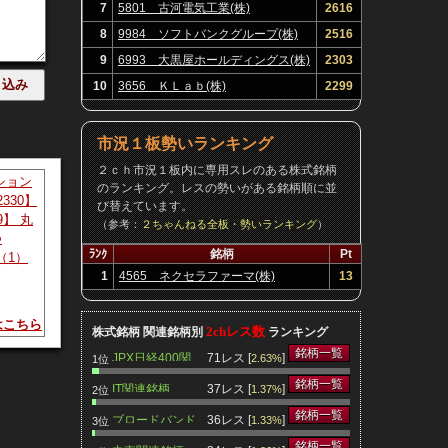
7
5801 古河電気工業(株)
2616
8
9984 ソフトバンクグループ(株)
2516
9
6993 大黒屋ホールディングス(株)
2303
 * 4Q
10
3656 ＫＬａｂ(株)
2299
年ぶりに
市況１板勢いランキング
２ｃｈ市況１板内に専用スレのある株式銘柄
ション
のランキング。レスの勢いがある銘柄順に並
2330】
び替えています。
9】 丸
（参考：
２ちゃんねる全板・勢いランキング
）
つ
。開示さ
ﾗﾝｸ
銘柄
Pt
（1）
きなけ
1
4565 ネクセラファーマ(株)
13
資目的
はこちら
2chレス数
株式銘柄 関連銘柄別
ランキング
銘柄一覧
JPX日経400関
71レス [
]
2.63%
1位
連銘柄
銘柄一覧
IT関連銘柄
37レス [
]
1.37%
2位
銘柄一覧
ブロードバンド
36レス [
]
1.33%
3位
くなる
関連銘柄
銘柄一覧