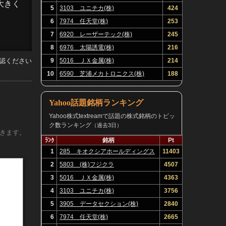
大きく
5
3103 ユニチカ(株)
424
6
7974 任天堂(株)
253
7
6920 レーザーテック(株)
245
8
6976 太陽誘電(株)
216
認ください
9
5016 ＪＸ金属(株)
214
10
6590 芝浦メカトロニクス(株)
188
Yahoo話題銘柄ランキング
Yahoo株式textreamで話題の株式銘柄のトピッ
ク数ランキング
（過去3日）
きます。
しい。
ﾗﾝｸ
銘柄
Pt
1
285 キオクシアホールディングス
11403
(株)
2
5803 (株)フジクラ
4507
3
5016 ＪＸ金属(株)
4363
4
3103 ユニチカ(株)
3756
5
3905 データセクション(株)
2840
6
7974 任天堂(株)
2665