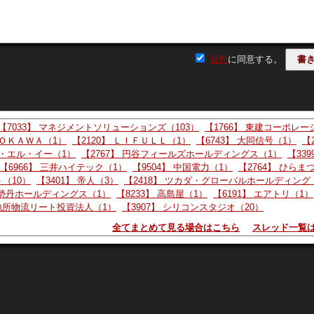
*****
Q累計：▲7,100万円 * 3Q累計：▲8,800万円 * 通期：▲7,000万円
規約
に同意する。
に損失が縮小し、最後の4Qで黒字化しています。会社自身も「5
日は新事業の進捗に期待したい。
【7033】 マネジメントソリューションズ（103）
【1766】 東建コーポレー
ＤＯＫＡＷＡ（1）
【2120】 ＬＩＦＵＬＬ（1）
【6743】 大同信号（1）
【
ID:"!.v
ー・エル・イー（1）
【2767】 円谷フィールズホールディングス（1）
【339
【6966】 三井ハイテック（1）
【9504】 中国電力（1）
【2764】 ひらま
ＡＩクラウド事業で、通期の黒字化が見込めるか否かにかかる
ト（10）
【3401】 帝人（3）
【2418】 ツカダ・グローバルホールディング
日に出る決算説明資料の内容が鍵になる。内容に進捗が確認で
伊勢丹ホールディングス（1）
【8233】 高島屋（1）
【6191】 エアトリ（1）
りに買われる。もしもワラントが実施され、新規事業の先行投
菱地所物流リート投資法人（1）
【3907】 シリコンスタジオ（20）
全てまとめて見る場合はこちら
スレッド一覧
D:王蟲
年度純利益黒字化の決意に見えるよな 新社長になって会社が強