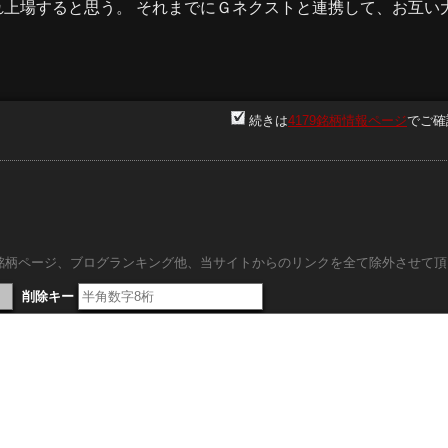
上場すると思う。 それまでに
Ｇネクスト
と連携して、お互い
続きは
4179銘柄情報ページ
でご確
より全然大きい会社だよな
v
。
内銘柄ページ、ブログランキング他、当サイトからのリンクを全て除外させて頂
大手が資金を提供しているニュースを見た事がある。 うらやま
削除キー
ID:837*****