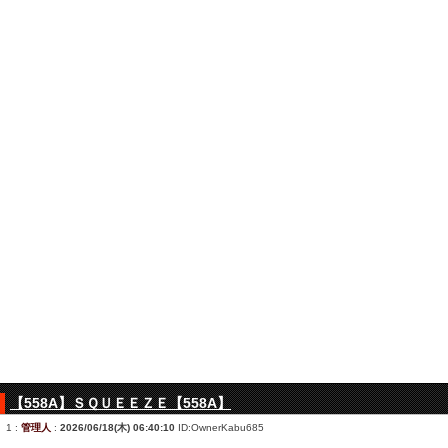
【558A】ＳＱＵＥＥＺＥ【558A】
1
:
管理人
:
2026/06/18(木) 06:40:10
ID:OwnerKabu685