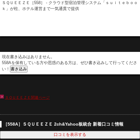
ＳＱＵＥＥＺＥ［558］ - クラウド型宿泊管理システム「ｓｕｉｔｅｂｏｏ
ｋ」が柱、ホテル運営まで一気通貫で提供
現在書き込みはありません。
558Aを保有している方や思惑のある方は、ぜひ書き込みして行ってくださ
い！
ＳＱＵＥＥＺＥ関連ページ
［558A］ＳＱＵＥＥＺＥ 2ch&Yahoo板統合 新着口コミ情報