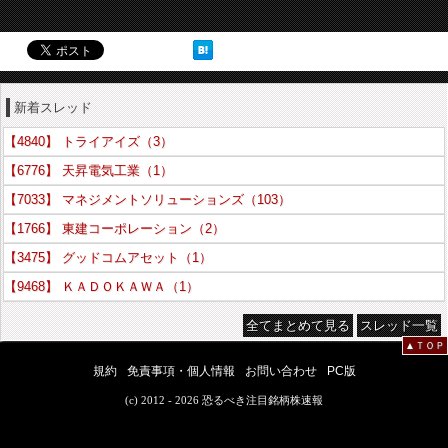
新着スレッド
【4840】 トライアイズ（3）
【6776】 天昇電気工業（1）
【7033】 マネジメントソリューションズ（103）
【1766】 東建コーポレーション（2）
【3475】 グッドコムアセット（1）
【9468】 ＫＡＤＯＫＡＷＡ（1）
全てまとめて見る
スレッド一覧
▲ＴＯＰ
規約
免責事項・個人情報
お問い合わせ
PC版
(c) 2012 - 2026 恐るべき注目銘柄株速報