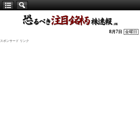
【仕
手
株】
8
7
月
日
金曜日
恐
スポンサード リンク
る
べ
き
注
目
銘
柄
株
速
報