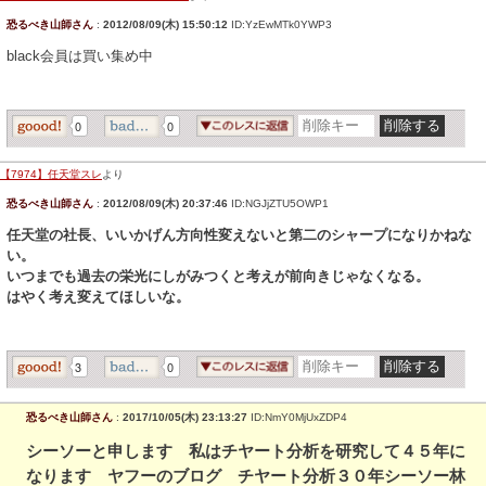
恐るべき山師さん
:
2012/08/09(木) 15:50:12
ID:YzEwMTk0YWP3
black会員は買い集め中
0
0
【7974】任天堂スレ
より
恐るべき山師さん
:
2012/08/09(木) 20:37:46
ID:NGJjZTU5OWP1
任天堂の社長、いいかげん方向性変えないと第二のシャープになりかねな
い。
いつまでも過去の栄光にしがみつくと考えが前向きじゃなくなる。
はやく考え変えてほしいな。
3
0
恐るべき山師さん
:
2017/10/05(木) 23:13:27
ID:NmY0MjUxZDP4
シーソーと申します 私はチヤート分析を研究して４５年に
なります ヤフーのブログ チヤート分析３０年シーソー林