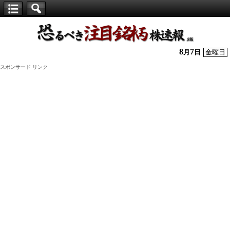
【仕
手
株】
8
7
月
日
金曜日
恐
スポンサード リンク
る
べ
き
注
目
銘
柄
株
速
報