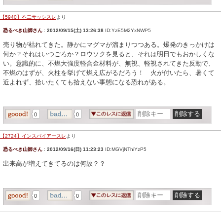
【5940】不二サッシスレ
より
恐るべき山師さん
:
2012/09/15(土) 13:26:38
ID:YzE5M2YxNWP5
売り物が枯れてきた。静かにマグマが溜まりつつある。爆発のきっかけは
何か？それはいつごろか？ロウソクを見ると、それは明日でもおかしくな
い。意識的に、不燃大強度軽合金材料が、無視、軽視されてきた反動で、
不燃のはずが、火柱を挙げて燃え広がるだろう！ 火が付いたら、暑くて
近よれず、拾いたくても拾えない事態になる恐れがある。
0
0
【2724】インスパイアースレ
より
恐るべき山師さん
:
2012/09/16(日) 11:23:23
ID:MGVjNThiYzP5
出来高が増えてきてるのは何故？？
0
0