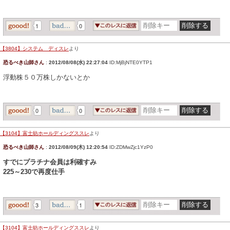
1
0
【3804】システム ディスレ
より
恐るべき山師さん
:
2012/08/08(水) 22:27:04
ID:MjBjNTE0YTP1
浮動株５０万株しかないとか
0
0
【3104】富士紡ホールディングススレ
より
恐るべき山師さん
:
2012/08/09(木) 12:20:54
ID:ZDMwZjc1YzP0
すでにプラチナ会員は利確すみ
225～230で再度仕手
3
1
【3104】富士紡ホールディングススレ
より