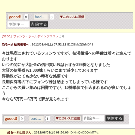
0
0
【3350】フォンツ・ホールディングススレ
より
恐るべき枯渇相場へ
:
2012/08/04(土) 07:52:12
ID:ZGMzZjJhMDP3
今は馬鹿にされているフォンツですが、枯渇相場への準備は着々と進んで
おります
いつの間にか大証金の信用買い残はわずか399株となりました
大証の信用残も1,300株くらいにまで減少しております
浮動株がとても少ない稀有な銘柄です
長期保有者の下にフォンツ株は納まってしまっている様です
ここからの買い集めは困難ですが、10株単位で仕込まれるのが良いでしょ
う
今なら5万円～6万円で夢が見られます
0
1
恐るべき山師さん
:
2012/08/08(水) 08:50:00
ID:NmQyODQxMTPa