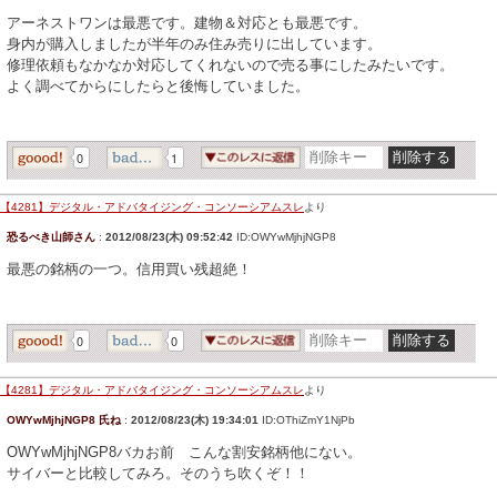
アーネストワンは最悪です。建物＆対応とも最悪です。
身内が購入しましたが半年のみ住み売りに出しています。
修理依頼もなかなか対応してくれないので売る事にしたみたいです。
よく調べてからにしたらと後悔していました。
0
1
【4281】デジタル・アドバタイジング・コンソーシアムスレ
より
恐るべき山師さん
:
2012/08/23(木) 09:52:42
ID:OWYwMjhjNGP8
最悪の銘柄の一つ。信用買い残超絶！
0
0
【4281】デジタル・アドバタイジング・コンソーシアムスレ
より
OWYwMjhjNGP8 氏ね
:
2012/08/23(木) 19:34:01
ID:OThiZmY1NjPb
OWYwMjhjNGP8バカお前 こんな割安銘柄他にない。
サイバーと比較してみろ。そのうち吹くぞ！！