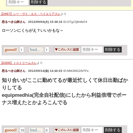
【2687】シー・ヴイ・エス・ベイエリアスレ
より
恐るべき山師さん
:
2012/09/04(火) 15:38:16
ID:OTg2ZjlhMzP4
ローソンにくらがえ？いいかもな～
1
1
【4308】Ｊストリームスレ
より
恐るべき山師さん
:
2012/09/14(金) 14:46:03
ID:MWJiNGZiNTPe
知り合いがここに勤めてるが最近忙しくて休日出勤ばか
りしてる
equipmedhia(完全自社配信)にしたから利益倍増でボー
ナス増えたとかよろこんでる
10
0