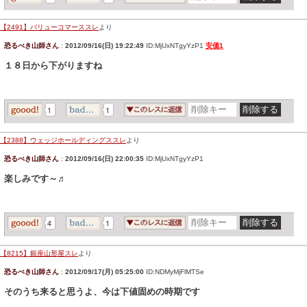
【2491】バリューコマーススレ
より
恐るべき山師さん
:
2012/09/16(日) 19:22:49
ID:MjUxNTgyYzP1
安価1
１８日から下がりますね
1
1
【2388】ウェッジホールディングススレ
より
恐るべき山師さん
:
2012/09/16(日) 22:00:35
ID:MjUxNTgyYzP1
楽しみです～♬
4
1
【8215】銀座山形屋スレ
より
恐るべき山師さん
:
2012/09/17(月) 05:25:00
ID:NDMyMjFlMTSe
そのうち来ると思うよ、今は下値固めの時期です