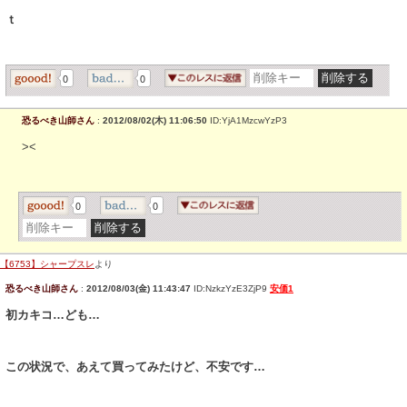
ｔ
0
0
恐るべき山師さん
:
2012/08/02(木) 11:06:50
ID:YjA1MzcwYzP3
><
0
0
【6753】シャープスレ
より
恐るべき山師さん
:
2012/08/03(金) 11:43:47
ID:NzkzYzE3ZjP9
安価1
初カキコ…ども…
この状況で、あえて買ってみたけど、不安です…