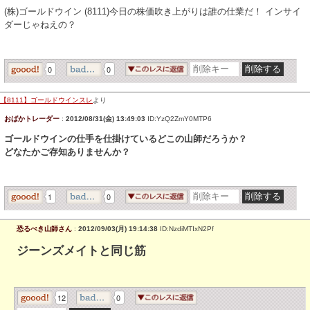
(株)ゴールドウイン (8111)今日の株価吹き上がりは誰の仕業だ！ インサイ
ダーじゃねえの？
0
0
【8111】ゴールドウインスレ
より
おばかトレーダー
:
2012/08/31(金) 13:49:03
ID:YzQ2ZmY0MTP6
ゴールドウインの仕手を仕掛けているどこの山師だろうか？
どなたかご存知ありませんか？
1
0
恐るべき山師さん
:
2012/09/03(月) 19:14:38
ID:NzdiMTIxN2Pf
ジーンズメイトと同じ筋
12
0