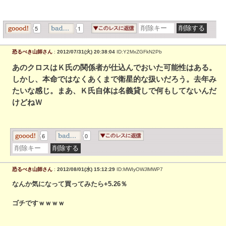
5
1
恐るべき山師さん
:
2012/07/31(火) 20:38:04
ID:Y2MxZGFkN2Pb
あのクロスはＫ氏の関係者が仕込んでおいた可能性はある。
しかし、本命ではなくあくまで衛星的な扱いだろう。去年み
たいな感じ。まあ、Ｋ氏自体は名義貸しで何もしてないんだ
けどねＷ
6
0
恐るべき山師さん
:
2012/08/01(水) 15:12:29
ID:MWIyOWJlMWP7
なんか気になって買ってみたら+5.26％
ゴチですｗｗｗｗ