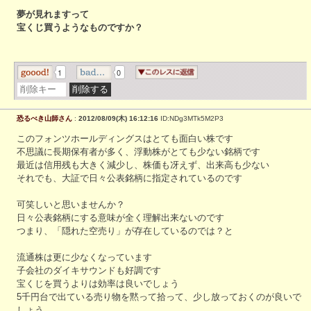
夢が見れますって
宝くじ買うようなものですか？
1
0
恐るべき山師さん
:
2012/08/09(木) 16:12:16
ID:NDg3MTk5M2P3
このフォンツホールディングスはとても面白い株です
不思議に長期保有者が多く、浮動株がとても少ない銘柄です
最近は信用残も大きく減少し、株価も冴えず、出来高も少ない
それでも、大証で日々公表銘柄に指定されているのです
可笑しいと思いませんか？
日々公表銘柄にする意味が全く理解出来ないのです
つまり、「隠れた空売り」が存在しているのでは？と
流通株は更に少なくなっています
子会社のダイキサウンドも好調です
宝くじを買うよりは効率は良いでしょう
5千円台で出ている売り物を黙って拾って、少し放っておくのが良いで
しょう