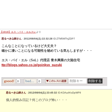
【1919】エス・バイ・エルスレ
より
恐るべき山師さん
:
2012/08/04(土) 22:32:28
ID:ZTM5MThjZDP7
こんなことになっているけど大丈夫？
確かに凄いことになる可能性を秘めている気もしますが・・・
エス・バイ・エル（SxL）代理店 青木興業の欠陥住宅
ttp://blogs.yahoo.co.jp/goinkyo_suzuki
0
0
恐るべき山師さん
:
2012/08/04(土) 23:45:32
ID:KDAa4KsDpWP9
個人的恨み日記？何このブログ怖い・・・