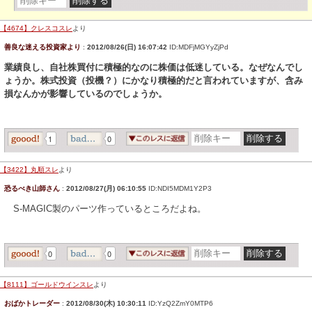
【4674】クレスコスレ
より
善良な迷える投資家より
:
2012/08/26(日) 16:07:42
ID:MDFjMGYyZjPd
業績良し、自社株買付に積極的なのに株価は低迷している。なぜなんでし
ょうか。株式投資（投機？）にかなり積極的だと言われていますが、含み
損なんかが影響しているのでしょうか。
1
0
【3422】丸順スレ
より
恐るべき山師さん
:
2012/08/27(月) 06:10:55
ID:NDI5MDM1Y2P3
S-MAGIC製のパーツ作っているところだよね。
0
0
【8111】ゴールドウインスレ
より
おばかトレーダー
:
2012/08/30(木) 10:30:11
ID:YzQ2ZmY0MTP6