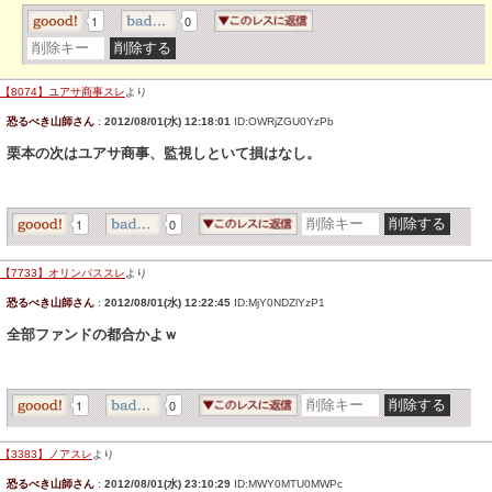
1
0
【8074】ユアサ商事スレ
より
恐るべき山師さん
:
2012/08/01(水) 12:18:01
ID:OWRjZGU0YzPb
栗本の次はユアサ商事、監視しといて損はなし。
1
0
【7733】オリンパススレ
より
恐るべき山師さん
:
2012/08/01(水) 12:22:45
ID:MjY0NDZlYzP1
全部ファンドの都合かよｗ
1
0
【3383】ノアスレ
より
恐るべき山師さん
:
2012/08/01(水) 23:10:29
ID:MWY0MTU0MWPc