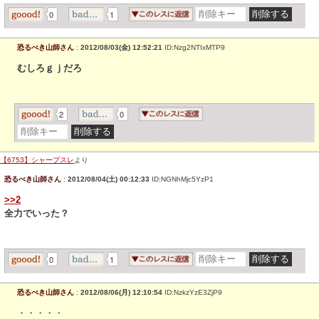
0
1
恐るべき山師さん
:
2012/08/03(金) 12:52:21
ID:Nzg2NTIxMTP9
むしろｇｊだろ
2
0
【6753】シャープスレ
より
恐るべき山師さん
:
2012/08/04(土) 00:12:33
ID:NGNhMjc5YzP1
>>2
全力でいった？
0
1
恐るべき山師さん
:
2012/08/06(月) 12:10:54
ID:NzkzYzE3ZjP9
・・・・・