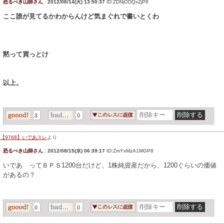
恐るべき山師さん
:
2012/08/14(火) 13:50:37
ID:ZDNjODQxZjP8
ここ誰が見てるかわからんけど気まぐれで書いとくわ
黙って買っとけ
以上。
3
0
【9768】いであスレ
より
恐るべき山師さん
:
2012/08/15(水) 06:39:17
ID:ZmYxMzA1MGP8
いであ ってＢＰＳ1200台だけど、1株純資産だから、1200ぐらいの価値
があるの？
0
0