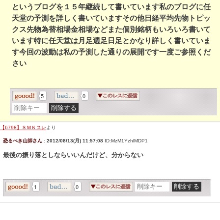
というブログを１５年継続して書いています私のブログに任
天堂の予測を詳しく書いていますその他日経平均先物トピッ
クス先物為替相場金相場などまた個別銘柄もいろいろ書いて
います特に任天堂は月足週足日足とかなり詳しく書いていま
す今回の波動は私の予測した通りの展開です一度ご参照くだ
さい
5
0
【6798】ＳＭＫスレ
より
恐るべき山師さん
:
2012/08/13(月) 11:57:08
ID:MzM1YzhlMDP1
最後の振り落としならいいんだけど、分からない
1
0