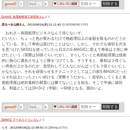
1
0
【6469】放電精密加工研究所スレ
より
恐るべき山師さん
:
2012/08/16(木) 21:11:42
ID:NDI5MDM1Y2P3
おれさ～表面処理ビジネスなんて信じないぞ。
だいたい、ちょっと色が変わるだけで熱処理以上の金額を取るのがどうか
している。大して寿命は延びたことはない。しかし、それでも値切る方法
を見つけたSKD11を使っていたら日立のS-MAGICに変えて寿命は２倍に伸
びたという（実際は10倍ぐらいだが）。そうしていくと表面処理屋は技術
的に熱心に適合させようと膜をつけてくる。そうすると、最初は２倍ぐら
い寿命が上がるのだが、息切れしてどんなにがんばっても３倍ぐらいにし
かならない。それを頑張らせるテクニックとしてはこの前S-MAGICだった
らそれ以上いったといい続ける（実際そうだから。）息切れしてくると表
面処理屋は絶対基材の材質には勝てないことを知る。そこで半値に値切
る。利益としては10×3×2（半額）＝60倍となる。面白いよ。
0
0
【8895】アーネストワンスレ
より
くり
:
2012/08/18(土) 11:08:02
ID:ZjRhNjc2OTS1