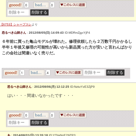
0
0
【6753】シャープスレ
より
恐るべき山師さん
:
2012/08/05(日) 14:09:43
ID:MDRmZjgxYjP4
６年前に買った亀山モデルが壊れた。修理依頼したら２万数千円かかるし
半年１年後又修理の可能性が高いから新品買った方が安いと言わんばかり
この会社は間違いなく売りだ。
1
4
恐るべき山師さん
:
2012/08/06(月) 12:12:25
ID:NzkzYzE3ZjP9
はい・・・間違いなかったです・・・
0
0
あ
:
2014/08/31(日) 13:20:18
ID:YThkNzE2NTP3