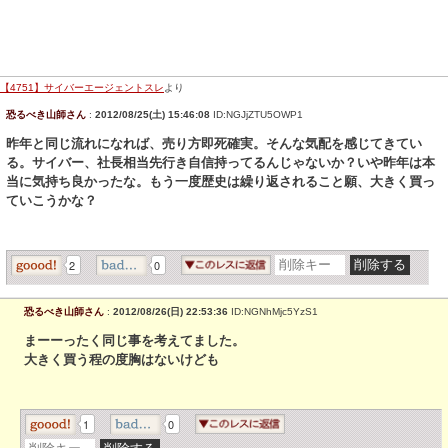
【4751】サイバーエージェントスレ
より
恐るべき山師さん
:
2012/08/25(土) 15:46:08
ID:NGJjZTU5OWP1
昨年と同じ流れになれば、売り方即死確実。そんな気配を感じてきてい
る。サイバー、社長相当先行き自信持ってるんじゃないか？いや昨年は本
当に気持ち良かったな。もう一度歴史は繰り返されること願、大きく買っ
ていこうかな？
2
0
恐るべき山師さん
:
2012/08/26(日) 22:53:36
ID:NGNhMjc5YzS1
まーーったく同じ事を考えてました。
大きく買う程の度胸はないけども
1
0