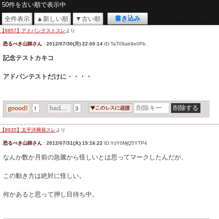
50件を古い順で表示中
全件表示
▲新しい順
▼古い順
【6857】アドバンテストスレ
より
恐るべき山師さん
:
2012/07/30(月) 22:00:14
ID:TaT09ab9e0Pb
記念テストカキコ
アドバンテストだけに・・・・
1
3
【8835】太平洋興発スレ
より
恐るべき山師さん
:
2012/07/31(火) 15:16:22
ID:YzY0MjQ5YTP4
なんか数か月前の急騰から怪しいとは思ってマークしたんだが、
この動き方は絶対に怪しい。
何かあると思って押し目待ち中。