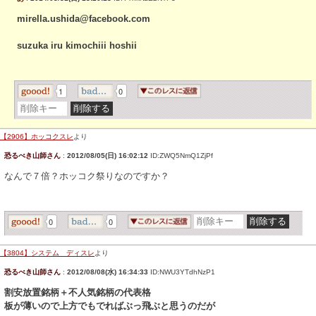
mirella.ushida@facebook.com
suzuka iru kimochiii hoshii
1
0
【2906】ホッコクスレ
より
恐るべき山師さん
:
2012/08/05(日) 16:02:12
ID:ZWQ5NmQ1ZjPf
なんで７倍？ホッコク祭りなのですか？
0
0
【3804】システム ディスレ
より
恐るべき山師さん
:
2012/08/08(水) 16:34:33
ID:NWU3YTdhNzP1
割安放置銘柄＋不人気銘柄の代表格
板が薄いので上方でもでればぶっ飛ぶと思うのだが