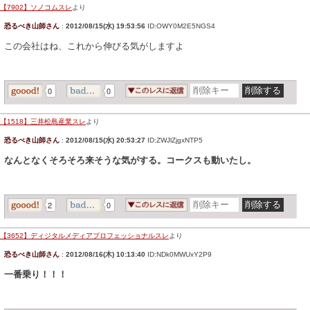
【7902】ソノコムスレ
より
恐るべき山師さん
:
2012/08/15(水) 19:53:56
ID:OWY0M2E5NGS4
この会社はね、これから伸びる気がしますよ
0
0
【1518】三井松島産業スレ
より
恐るべき山師さん
:
2012/08/15(水) 20:53:27
ID:ZWJlZjgxNTP5
なんとなくそろそろ来そうな気がする。コークスも動いたし。
2
0
【3652】ディジタルメディアプロフェッショナルスレ
より
恐るべき山師さん
:
2012/08/16(木) 10:13:40
ID:NDk0MWUxY2P9
一番乗り！！！