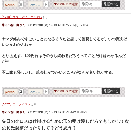
0
0
【1919】エス・バイ・エルスレ
より
恐るべき山師さん
:
2012/07/31(火) 15:19:48
ID:YzY0MjQ5YTP4
ヤマダ絡みですごいことになるそうだと思って監視してるが、いつ買えば
いいかわかんねｗ
とりあえず、100円台はそのうち終わるだろうってことだけはわかるんだ
がｗ
不二家も怪しいし、親会社がでかいところがなんか良い気がする。
2
0
【5357】ヨータイスレ
より
恐るべき山師さん
:
2012/07/31(火) 15:39:32
ID:ZjBiNWU1NTP2
先日のクロスは仕掛けるための玉の受け渡しだろ？もしかして次
のＫ氏銘柄だったりして？どう思う？