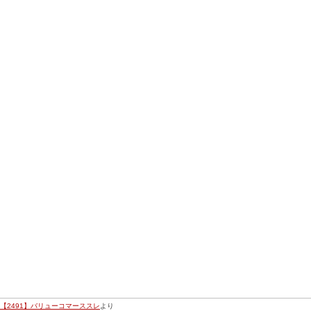
【2491】バリューコマーススレ
より