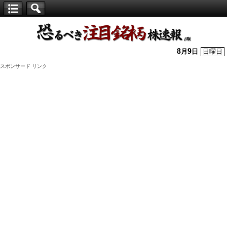
【仕
手
株】
8
9
月
日
日曜日
恐
スポンサード リンク
る
べ
き
注
目
銘
柄
株
速
報