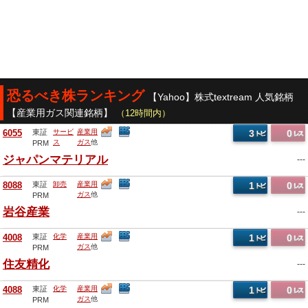
恐るべき株ランキング
【Yahoo】株式textream 人気銘柄
【産業用ガス関連銘柄】
（12時間内）
6055
東証
サービ
産業用
3
0
ス
ガス
他
PRM
ジャパンマテリアル
---
8088
東証
卸売
産業用
1
0
ガス
他
PRM
岩谷産業
---
4008
東証
化学
産業用
1
0
ガス
他
PRM
住友精化
---
4088
東証
化学
産業用
1
0
ガス
他
PRM