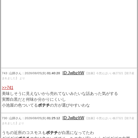
ID:JwlbzItW
743 :山師さん：2026/08/05(水)
01:40:20
【急騰】今買えばいい株27321【双子産
まれました】 より
>>741
美味しそうに見えないから売れてないみたいな話あった気がする
実際白黒だと何味か分かりにくいし
小池屋の色ついてる
ポテチ
の方が選びやすいわな
ID:JwlbzItW
730 :山師さん：2026/08/05(水)
01:25:12
【急騰】今買えばいい株27321【双子産
まれました】より
うちの近所のコスモスも
ポテチ
が白黒になってたわ