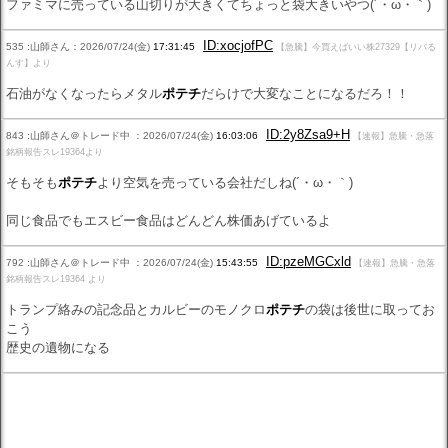
ファミマに売っている山切りが大きくてちょっと袋大きいやつ(´・ω・｀)
ID:xocjofPC
535 :山師さん：2026/07/24(金)
17:31:45
【急騰】今買えばいい株27329【リバる
んす】より
石油がなくなったらメタル
ポテチ
だらけで大変なことになるだろ！！
ID:2y8Zsa9+H
843 :山師さん＠トレード中 ：2026/07/24(金)
16:03:06
【速報】急騰・急落
銘柄報告スレ19364より
そもそも
ポテチ
より空気を売っている会社だしね(´・ω・｀)
同じ食品でもエスビー食品はどんどん株価あげているよ
ID:pzeMGCxld
792 :山師さん＠トレード中 ：2026/07/24(金)
15:43:55
【速報】急騰・急落
銘柄報告スレ19364 より
トランプ絡みの記念品とカルビーのモノクロ
ポテチ
の袋は後世に取ってお
こう
歴史の遺物になる