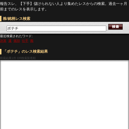
報告スレ、【下手】儲けられない人より集めたレスからの検索。過去一ヶ月
前までのレスを表示します。
株/銘柄レス検索
最近検索されたワード:
決算
運
個別
仕手
難
「ポテチ」のレス検索結果
検索結果
1件 OR検索新着順