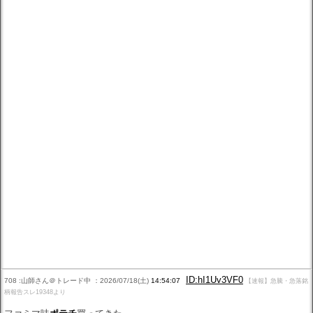
ID:hI1Uv3VF0
708 :山師さん＠トレード中 ：2026/07/18(土)
14:54:07
【速報】急騰・急落銘
柄報告スレ19348より