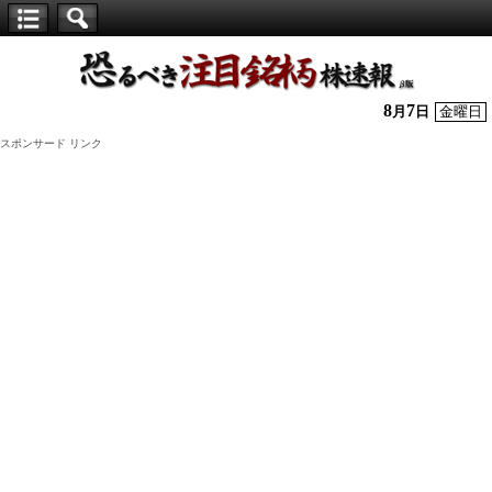
【仕
手
株】
8
7
月
日
金曜日
恐
スポンサード リンク
る
べ
き
注
目
銘
柄
株
速
報