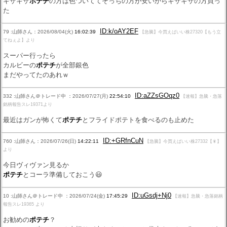
ギザギザ
ポテチ
の方は色ついててそっちの方が安いからギザギザの方買っ
た
ID:k/oAY2EF
79 :山師さん：2026/08/04(火)
16:02:39
【急騰】今買えばいい株27320【もう立
てねぇよ】より
スーパー行ったら
カルビーの
ポテチ
が全部銀色
まだやってたのあれｗ
ID:aZZsGOqz0
332 :山師さん＠トレード中 ：2026/07/27(月)
22:54:10
【速報】急騰・急落
銘柄報告スレ19371より
最近はガンが怖くて
ポテチ
とフライドポテトを食べるのも止めた
ID:+GRfnCuN
760 :山師さん：2026/07/26(日)
14:22:11
【急騰】今買えばいい株27332【🎇】
より
今日ヴィヴァン見るか
ポテチ
とコーラ準備しておこう😃
ID:uGsdj+Nj0
10 :山師さん＠トレード中 ：2026/07/24(金)
17:45:29
【速報】急騰・急落銘柄
報告スレ19365 より
お勧めの
ポテチ
？