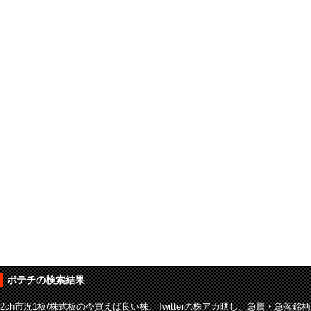
ポテチの検索結果
2ch市況1板/株式板の今買えば良い株、Twitterの株アカ晒し、急騰・急落銘柄