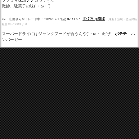
ファミマ味
ポテチ
買ってきた
微妙…駄菓子の味(´・ω・`)
ID:CAtpi6lk0
978 :山師さん＠トレード中 ：2026/07/17(金)
07:41:57
【速報】急騰・急落銘柄
報告スレ19343 より
スーパードライにはジャンクフードが合うんや(´・ω・`)ピザ、
ポテチ
、ハ
ンバーガー