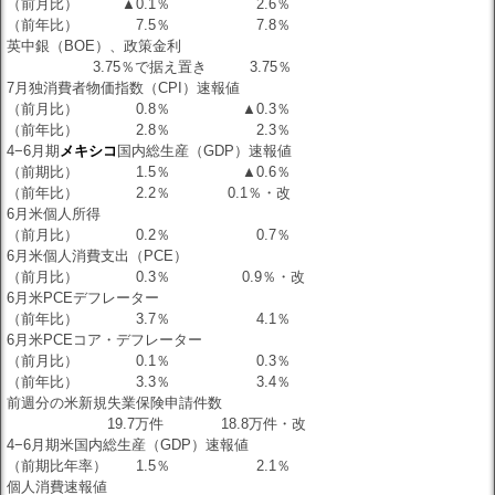
（前月比） ▲0.1％ 2.6％
（前年比） 7.5％ 7.8％
英中銀（BOE）、政策金利
3.75％で据え置き 3.75％
7月独消費者物価指数（CPI）速報値
（前月比） 0.8％ ▲0.3％
（前年比） 2.8％ 2.3％
4−6月期
メキシコ
国内総生産（GDP）速報値
（前期比） 1.5％ ▲0.6％
（前年比） 2.2％ 0.1％・改
6月米個人所得
（前月比） 0.2％ 0.7％
6月米個人消費支出（PCE）
（前月比） 0.3％ 0.9％・改
6月米PCEデフレーター
（前年比） 3.7％ 4.1％
6月米PCEコア・デフレーター
（前月比） 0.1％ 0.3％
（前年比） 3.3％ 3.4％
前週分の米新規失業保険申請件数
19.7万件 18.8万件・改
4−6月期米国内総生産（GDP）速報値
（前期比年率） 1.5％ 2.1％
個人消費速報値