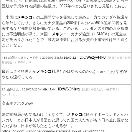
向を示した。自動車の原産地規則厳格化や労働・環境基準の刷新といった
難航が予想される課題の協議は、2027年へと先送りされる見通しである。
米国は
メキシコ
との二国間交渉を優先して進める一方でカナダを協議か
ら除外しており、さらにカナダ産品約200億ドル分への50％追加関税を発
表するなど強硬姿勢を強めている。このため、カナダとの年内の合意形成
には不透明感が漂う。米国・
メキシコ
・カナダ協定（USMCA）の完全改
定が先送りされたことで、域内製造業における投資の不確実性は当面続く
こととなる。
ID:OWe2yvNN0
438 :山師さん＠トレード中 ：2026/07/23(木)
16:40:22
【速報】急騰・急落
銘柄報告スレ19361 より
最近はタイ料理とか
メキシコ
料理とかはやらんのかね(´・ω・｀)うなぎが
やたら流行ってる
ID:W6ONirrq
85 :山師さん：2026/07/23(木)
09:44:44
【急騰】今買えばいい株27320【…
>_<…】 より
高市ホクホクwww
別に富裕層がきてるわけじゃなくて、
メキシコ
に限らずポーランドとかハ
ンガリーとか日本人が貧乏だと思ってた国の人たちがもう日本並に豊かな
んだよね。日本が落ちたともいえるが…。
https://x.com/wangchanghardy/status/2079791687602237713