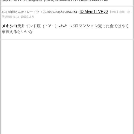
ID:MvmTTVPy0
403 :山師さん＠トレード中 ：2026/07/23(木)
08:43:54
【速報】急騰・急
落銘柄報告スレ19359 より
メキシコ
天井インド底（・∀・）ﾆﾔﾆﾔ ボロマンション売った金ではやく
家買えるといいな