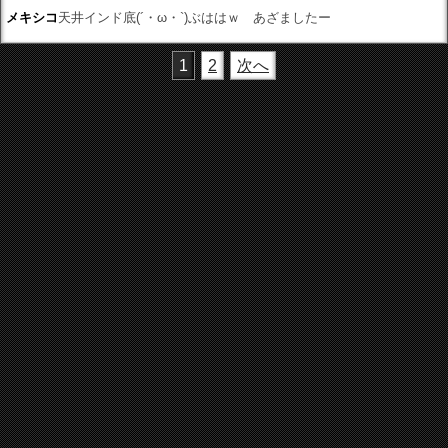
メキシコ
天井インド底(´・ω・`)ぶははｗ あざましたー
1
2
次へ