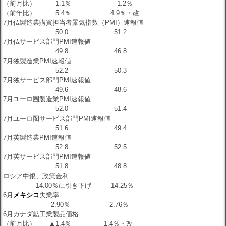
（前月比） 1.1％ 1.2％
（前年比） 5.4％ 4.9％・改
7月仏製造業購買担当者景気指数（PMI）速報値
50.0 51.2
7月仏サービス部門PMI速報値
49.8 46.8
7月独製造業PMI速報値
52.2 50.3
7月独サービス部門PMI速報値
49.6 48.6
7月ユーロ圏製造業PMI速報値
52.0 51.4
7月ユーロ圏サービス部門PMI速報値
51.6 49.4
7月英製造業PMI速報値
52.8 52.5
7月英サービス部門PMI速報値
51.8 48.8
ロシア中銀、政策金利
14.00％に引き下げ 14.25％
6月
メキシコ
失業率
2.90％ 2.76％
6月カナダ鉱工業製品価格
（前月比） ▲1.4％ 1.4％・改