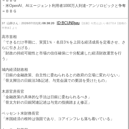
＝ＢＢＧ
・米OpenAI、AIエージェント利用者1000万人到達−アンソロピックと争奪
＝ＢＢＧ
ID:BCUN0jwu
37 :山師さん：2026/07/22(水)
06:38:20
【急騰】今買えばいい株27314【復権の
半導体】より
高市首相
「できるだけ早期に、実質1％・名目3％を上回る経済成長を定着させ、さ
らに引き上げる」
「財政の持続可能性と市場の信任確保に十分配慮した経済財政運営を行
う」
城内経済財政相
「日銀の金融政策、自主性に委ねられるとの政府の立場に変わりない」
「骨太脚注の日銀法3条記述、与党会議での要請を受けたもの」
木原官房長官
「金融政策の具体的な手法は日銀に委ねられるべき」
「骨太方針の日銀関連記述は与党の指摘踏まえ修正」
ベッセント米財務長官
「米国経済の根幹は強固であり、コアインフレも落ち着いている」