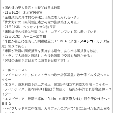
＜国内外の要人発言＞※時間は日本時間
・21日16:24 木原官房長官
「金融政策の具体的な手法は日銀に委ねられるべき」
「骨太方針の日銀関連記述は与党の指摘踏まえ修正」
・21日21:36 ベッセント米財務長官
「米国経済の根幹は強固であり、コアインフレも落ち着いている」
・22日00:32 カーニー加首相
「米国が新たに発表した関税措置は USMCA（米国・
メキシコ
・カナダ協
定）違反である」
「米国が最新の関税措置を実施する場合、あらゆる選択肢を検討」
「トランプ大統領と協議し、今後数週間で交渉を加速させる」
「関税の発動予定日までに決着を目指す方針」
＜一般ニュース＞
・マイクロソフト、仏ミストラルの欧州計算基盤に数十億ドル投資へ＝ロ
イター
・米ＧＭ、通期利益予想上方修正 第2四半期コア利益30％増＝ロイター
・ノバルティス、第2四半期利益は予想超え 新薬が特許切れ影響緩和＝ロ
イター
・エヌビディア、最新半導体「Rubin」の顧客導入進む−競争優位維持へ＝
ＢＢＧ
・ハイブリッド車に存在感、カリフォルニア州で4台に1台−EV販売上回る