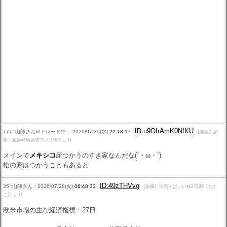
ID:u9OIrAmK0NIKU
777 :山師さん＠トレード中 ：2026/07/29(水)
22:18:17
【速報】急
騰・急落銘柄報告スレ19380 より
メインで
メキシコ
産つかうのすき家なんだな(´・ω・`)
松の家はつかうこともあると
ID:49zTHVvg
35 :山師さん：2026/07/28(火)
06:48:33
【急騰】今買えばいい株27339【ち○
こ】 より
欧米市場の主な経済指標・27日