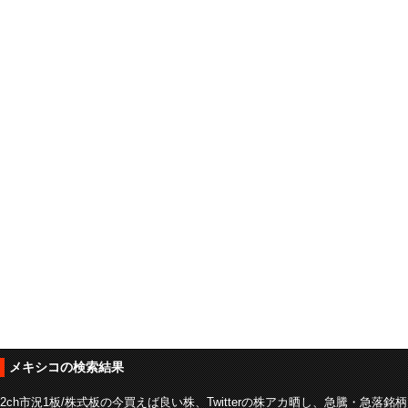
メキシコの検索結果
2ch市況1板/株式板の今買えば良い株、Twitterの株アカ晒し、急騰・急落銘柄