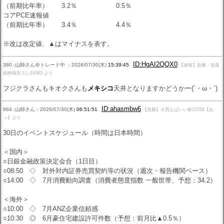
（前期比年率） 3.2％ 0.5％
コアPCE速報値
（前期比年率） 3.4％ 4.4％
※改は改定値、▲はマイナスを表す。
ID:HgAI2QQX0
380 :山師さん＠トレード中 ：2026/07/30(木)
15:39:45
【速報】急騰・急落
銘柄報告スレ19383 より
フジクラさんもキオクさんも
メキシコ
天井となりますかどうかー(´・ω・`)
ID:ahasmbw6
964 :山師さん：2026/07/30(木)
06:51:51
【急騰】今買えばいい株27258【あ
っ】より
30日のイベントスケジュール（時間は日本時間）
＜国内＞
○日銀金融政策決定会合（1日目）
○08:50 ◇ 対外対内証券売買契約等の状況（週次・報告機関ベース）
○14:00 ◇ 7月消費動向調査（消費者態度指数 一般世帯、予想：34.2）
＜海外＞
○10:00 ◇ 7月ANZ企業信頼感
○10:30 ◎ 6月豪住宅建設許可件数（予想：前月比▲0.5％）