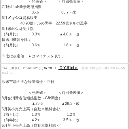
＜発表値＞ ＜前回発表値＞
7月独Ifo企業景況感指数
86.6 85.7・改
6月
メキシコ
貿易収支
40.90億ドルの黒字 22.59億ドルの黒字
6月米耐久財受注額
（前月比） 0.3％ ▲4.0％・改
輸送用機器を除く
（前月比） 0.6％ 1.8％・改
※改は改定値、▲はマイナスを表す。
ID:YJI1nL/u
894 :山師さん：2026/07/25(土)
07:29:01
【急騰】今買えばいい株27330【死の白
鳥🦢】より
欧米市場の主な経済指標・24日
＜発表値＞ ＜前回発表値＞
8月独消費者信頼感指数（Gfk調査）
▲29.6 ▲29.3・改
6月英小売売上高（自動車燃料含む）
（前月比） 1.0％ 1.2％
（前年比） 4.2％ 3.5％・改
6月英小売売上高（自動車燃料除く）