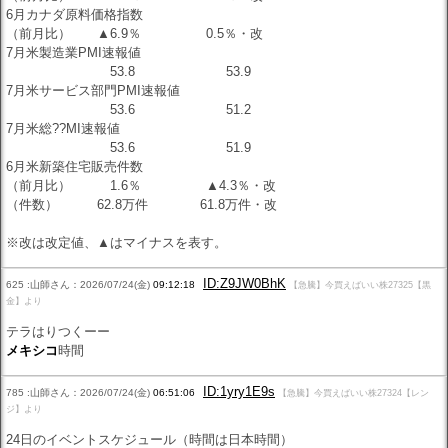
6月カナダ原料価格指数
（前月比） ▲6.9％ 0.5％・改
7月米製造業PMI速報値
53.8 53.9
7月米サービス部門PMI速報値
53.6 51.2
7月米総??MI速報値
53.6 51.9
6月米新築住宅販売件数
（前月比） 1.6％ ▲4.3％・改
（件数） 62.8万件 61.8万件・改
※改は改定値、▲はマイナスを表す。
ID:Z9JW0BhK
625 :山師さん：2026/07/24(金)
09:12:18
【急騰】今買えばいい株27325【黒
金】より
テラはりつくーー
メキシコ
時間
ID:1yry1E9s
785 :山師さん：2026/07/24(金)
06:51:06
【急騰】今買えばいい株27324【レン
ジ】より
24日のイベントスケジュール（時間は日本時間）