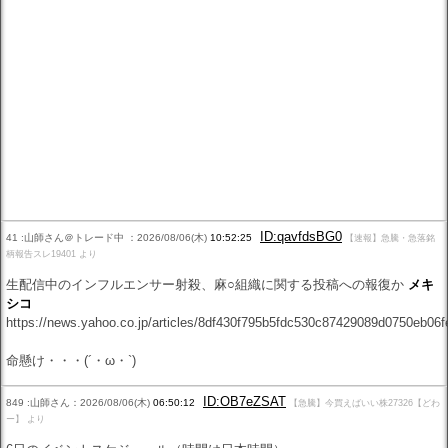
ID:qavfdsBG0
41 :山師さん＠トレード中 ：2026/08/06(木)
10:52:25
【速報】急騰・急落銘
柄報告スレ19401 より
生配信中のインフルエンサー射殺、麻○組織に関する投稿への報復か
メキ
シコ
https://news.yahoo.co.jp/articles/8df430f795b5fdc530c87429089d0750eb06f
命懸け・・・(´・ω・`)
ID:OB7eZSAT
849 :山師さん：2026/08/06(木)
06:50:12
【急騰】今買えばいい株27326【どわ
ー】 より