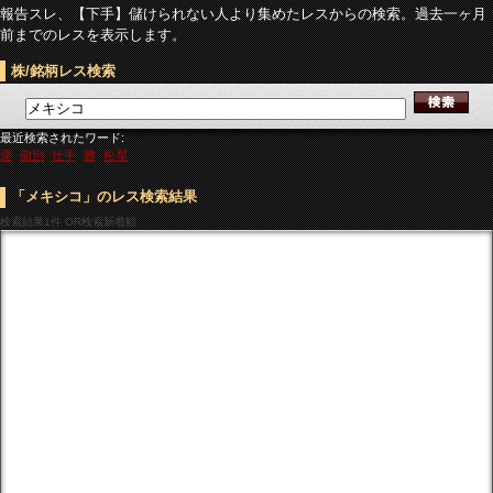
報告スレ、【下手】儲けられない人より集めたレスからの検索。過去一ヶ月
前までのレスを表示します。
株/銘柄レス検索
最近検索されたワード:
運
個別
仕手
難
松屋
「メキシコ」のレス検索結果
検索結果
1件 OR検索新着順