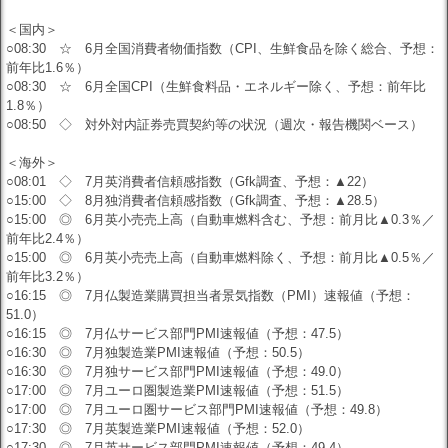
＜国内＞
○08:30 ☆ 6月全国消費者物価指数（CPI、生鮮食品を除く総合、予想：
前年比1.6％）
○08:30 ☆ 6月全国CPI（生鮮食料品・エネルギー除く、予想：前年比
1.8％）
○08:50 ◇ 対外対内証券売買契約等の状況（週次・報告機関ベース）
＜海外＞
○08:01 ◇ 7月英消費者信頼感指数（Gfk調査、予想：▲22）
○15:00 ◇ 8月独消費者信頼感指数（Gfk調査、予想：▲28.5）
○15:00 ◎ 6月英小売売上高（自動車燃料含む、予想：前月比▲0.3％／
前年比2.4％）
○15:00 ◎ 6月英小売売上高（自動車燃料除く、予想：前月比▲0.5％／
前年比3.2％）
○16:15 ◎ 7月仏製造業購買担当者景気指数（PMI）速報値（予想：
51.0）
○16:15 ◎ 7月仏サービス部門PMI速報値（予想：47.5）
○16:30 ◎ 7月独製造業PMI速報値（予想：50.5）
○16:30 ◎ 7月独サービス部門PMI速報値（予想：49.0）
○17:00 ◎ 7月ユーロ圏製造業PMI速報値（予想：51.5）
○17:00 ◎ 7月ユーロ圏サービス部門PMI速報値（予想：49.8）
○17:30 ◎ 7月英製造業PMI速報値（予想：52.0）
○17:30 ◎ 7月英サービス部門PMI速報値（予想：49.4）