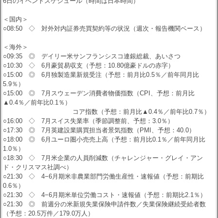
6日のイベントスケジュール（時間は日本時間）
＜国内＞
○08:50 ◇ 対外対内証券売買契約等の状況（週次・報告機関ベース）
＜海外＞
○09:35 ◎ デイリー米サンフランシスコ連銀総裁、あいさつ
○10:30 ◇ 6月豪貿易収支（予想：10.80億豪ドルの赤字）
○15:00 ◎ 6月独製造業新規受注（予想：前月比0.5％／前年同月比
5.9％）
○15:00 ◎ 7月スウェーデン消費者物価指数（CPI、予想：前月比
▲0.4％／前年比0.1％）
コア指数（予想：前月比▲0.4％／前年比0.7％）
○16:00 ◇ 7月スイス失業率（季節調整前、予想：3.0％）
○17:30 ◎ 7月英建設業購買担当者景気指数（PMI、予想：40.0）
○18:00 ◎ 6月ユーロ圏小売売上高（予想：前月比0.1％／前年同月比
1.0％）
○18:30 ◇ 7月米企業の人員削減数（チャレンジャー・グレイ・アン
ド・クリスマス社調べ）
○21:30 ◇ 4−6月期米非農業部門労働生産性・速報値（予想：前期比
0.6％）
○21:30 ◇ 4−6月期米単位労働コスト・速報値（予想：前期比2.1％）
○21:30 ◎ 前週分の米新規失業保険申請件数／失業保険継続受給者数
（予想：20.5万件／179.0万人）