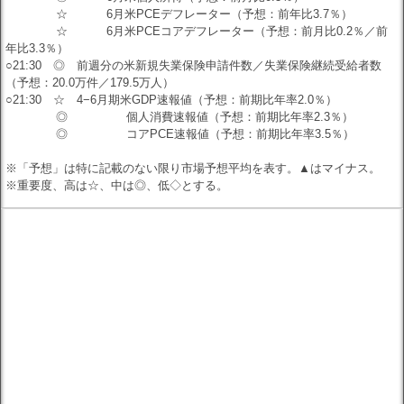
☆ 6月米PCEデフレーター（予想：前年比3.7％）
☆ 6月米PCEコアデフレーター（予想：前月比0.2％／前
年比3.3％）
○21:30 ◎ 前週分の米新規失業保険申請件数／失業保険継続受給者数
（予想：20.0万件／179.5万人）
○21:30 ☆ 4−6月期米GDP速報値（予想：前期比年率2.0％）
◎ 個人消費速報値（予想：前期比年率2.3％）
◎ コアPCE速報値（予想：前期比年率3.5％）
※「予想」は特に記載のない限り市場予想平均を表す。▲はマイナス。
※重要度、高は☆、中は◎、低◇とする。