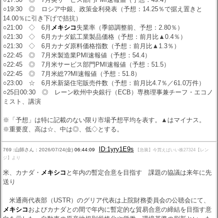
○19:30 ◎ ロシア中銀、政策金利発表（予想：14.25％で据え置きと
14.00％に引き下げで拮抗）
○21:00 ◇ 6月
メキシコ
失業率（季節調整前、予想：2.80％）
○21:30 ◇ 6月カナダ鉱工業製品価格（予想：前月比▲0.4％）
○21:30 ◇ 6月カナダ原料価格指数（予想：前月比▲1.3％）
○22:45 ◎ 7月米製造業PMI速報値（予想：54.4）
○22:45 ◎ 7月米サービス部門PMI速報値（予想：51.5）
○22:45 ◎ 7月米総??MI速報値（予想：51.8）
○23:00 ☆ 6月米新築住宅販売件数（予想：前月比4.7％／61.0万件）
○25日00:30 ◎ レーン欧州中央銀行（ECB）専務理事兼チーフ・エコノ
ミスト、講演
※「予想」は特に記載のない限り市場予想平均を表す。▲はマイナス。
※重要度、高は☆、中は◎、低◇とする。
ID:1yry1E9s
769 :山師さん：2026/07/24(金)
06:44:09
【急騰】今買えばいい株27324【レン
ジ】より
米、カナダ・
メキシコ
と年内の暫定合意を目指す 課題の協議は来年に先
送り
米通商代表部（USTR）のグリア代表は上院財務委員会の公聴会にて、
メキシコ
およびカナダとの間で年内に暫定的な貿易合意の締結を目指す意