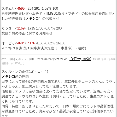
ステムリ<
4599
> 294 291 -1.02% 100
再生誘導医薬レダセムチド（HMGB1断片ペプチド）の軟骨疾患を適応症と
した特許登録（
メキシコ
）のお知らせ
ＣＤＳ <
2169
> 1715 1700 -0.87% 200
業績予想の修正に関するお知らせ
オービッ<
4684
>
4176
4150 -0.62% 16100
2027年３月期 第１四半期決算短信〔日本基準〕（連結）
ID:FYwjLszX0
876 :山師さん＠トレード中 ：2026/07/22(水)
20:24:45
【速報】急騰・急落銘
柄報告スレ19358より
スケルトンの正体は(´・ω・｀)
メキシコ
産の豚肉
日本にとって第4位の豚肉輸入先であり、主に外食チェーンのとんかつやし
ゃぶしゃぶ、加工肉用として広く流通しています。
価格面：アメリカ産や国産に比べて安価で安定しています。近隣から安く
調達できるトウモロコシを主食（飼料）としているため、生産コストが低
く抑えられています。
肉質・特徴：あっさりとした味わいで、日本市場向けにカットや品質管理
が徹底されているため、臭みが少なく品質が安定していると評価されてい
ます。