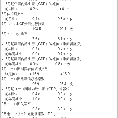
4−6月期仏国内総生産（GDP）速報値
（前期比） 0.2％ ▲0.1％
6月仏消費支出
（前月比） 0.4％ 0.3％・改
7月スイスKOF景気先行指数
103.5 102.1・改
6月トルコ失業率
7.6％ 8.1％・改
4−6月期独国内総生産（GDP）速報値（季節調整済）
（前期比） 0.2％ 0.4％・改
（前年同期比） 0.9％ 0.7％・改
4−6月期独国内総生産（GDP）速報値（季節調整前）
（前年同期比） 0.9％ 0.8％・改
7月ユーロ圏消費者信頼感指数
（確定値） ▲15.9 ▲15.9
7月ユーロ圏経済信頼感指数
96.9 95.4・改
4−6月期ユーロ圏域内総生産（GDP）速報値
（前期比） 0.4％ 0.0％・改
（前年同期比） 1.0％ 0.5％・改
6月ユーロ圏失業率
6.3％ 6.3％・改
6月南アフリカ卸売物価指数（PPI）