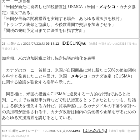
カーニー加首相
「米国が新たに発表した関税措置は USMCA（米国・
メキシコ
・カナダ協
定）違反である」
「米国が最新の関税措置を実施する場合、あらゆる選択肢を検討」
「トランプ大統領と協議し、今後数週間で交渉を加速させる」
「関税の発動予定日までに決着を目指す方針」
ID:BCUN0jwu
28 :山師さん：2026/07/22(水)
06:34:12
【急騰】今買えばいい株27314【復権の
半導体】より
加首相、米の追加関税に対し協定協議の強化を表明
カナダのカーニー首相は、米国が自国商品に対し新たに50%の追加関税
を科すと発表したことを受け、米国・
メキシコ
・カナダ協定（CUSMA）
に関する協議を強化する姿勢を示した。
同首相は、米国の措置をCUSMAに違反する一方的な行動であると批
判。これまでも自動車分野などで対抗措置をとってきたとしつつも、対話
による解決を優先する方針だ。貿易摩擦によるカナダドルの下落や家計へ
の負担増が懸念される中、カナダ政府は国内の労働者や企業を守るための
あらゆる支援措置を講じるとしている。
ID:bkZ6/E4j0
686 :山師さん＠トレード中 ：2026/07/21(火)
09:33:51
【速報】急騰・急落銘
柄報告スレ19353より