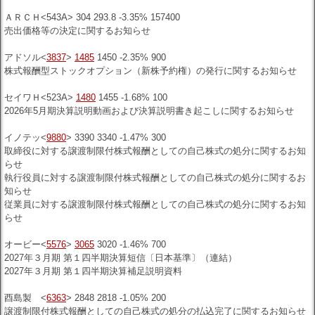
ＡＲＣＨ<543A> 304 293.8 -3.35% 157400
売出価格等の決定に関するお知らせ
アドソル<
3837
>
1485
1450 -2.35% 900
株式報酬型ストックオプション（新株予約権）の発行に関するお知らせ
セイワＨ<523A>
1480
1455 -1.68% 100
2026年5月期決算説明動画および決算説明書き起こしに関するお知らせ
イノテッ<
9880
> 3390 3340 -1.47% 300
取締役に対する譲渡制限付株式報酬としての自己株式の処分に関するお知
らせ
執行役員に対する譲渡制限付株式報酬としての自己株式の処分に関するお
知らせ
従業員に対する譲渡制限付株式報酬としての自己株式の処分に関するお知
らせ
オービー<
5576
>
3065
3020 -1.46% 700
2027年３月期 第１四半期決算短信〔日本基準〕（連結）
2027年３月期 第１四半期決算補足説明資料
酉島製 <
6363
> 2848 2818 -1.05% 200
譲渡制限付株式報酬としての自己株式の処分の払込完了に関するお知らせ