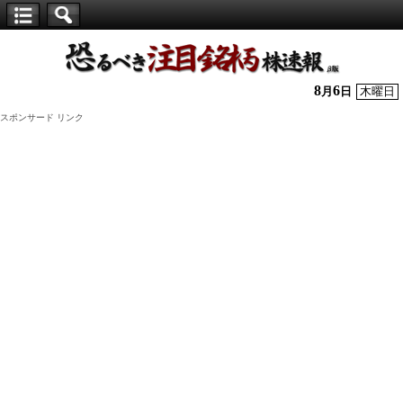
【仕
手
株】
8
6
月
日
木曜日
恐
スポンサード リンク
る
べ
き
注
目
銘
柄
株
速
報