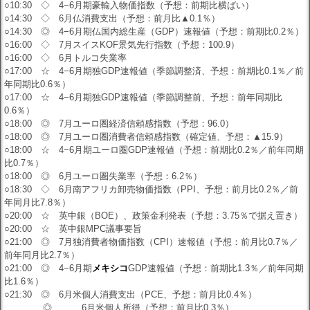
○10:30 ◇ 4−6月期豪輸入物価指数（予想：前期比横ばい）
○14:30 ◇ 6月仏消費支出（予想：前月比▲0.1％）
○14:30 ◎ 4−6月期仏国内総生産（GDP）速報値（予想：前期比0.2％）
○16:00 ◇ 7月スイスKOF景気先行指数（予想：100.9）
○16:00 ◇ 6月トルコ失業率
○17:00 ☆ 4−6月期独GDP速報値（季節調整済、予想：前期比0.1％／前
年同期比0.6％）
○17:00 ☆ 4−6月期独GDP速報値（季節調整前、予想：前年同期比
0.6％）
○18:00 ◎ 7月ユーロ圏経済信頼感指数（予想：96.0）
○18:00 ◎ 7月ユーロ圏消費者信頼感指数（確定値、予想：▲15.9）
○18:00 ☆ 4−6月期ユーロ圏GDP速報値（予想：前期比0.2％／前年同期
比0.7％）
○18:00 ◎ 6月ユーロ圏失業率（予想：6.2％）
○18:30 ◇ 6月南アフリカ卸売物価指数（PPI、予想：前月比0.2％／前
年同月比7.8％）
○20:00 ☆ 英中銀（BOE）、政策金利発表（予想：3.75％で据え置き）
○20:00 ☆ 英中銀MPC議事要旨
○21:00 ◎ 7月独消費者物価指数（CPI）速報値（予想：前月比0.7％／
前年同月比2.7％）
○21:00 ◎ 4−6月期
メキシコ
GDP速報値（予想：前期比1.3％／前年同期
比1.6％）
○21:30 ◎ 6月米個人消費支出（PCE、予想：前月比0.4％）
◎ 6月米個人所得（予想：前月比0.3％）