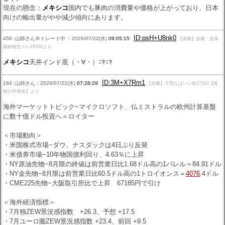
現在の懸念：
メキシコ
国内でも豚肉の消費量や価格が上がっており、日本
向けの輸出量がやや減少傾向にあります。
ID:psH+U8nk0
458 :山師さん＠トレード中 ：2026/07/22(水)
09:05:15
【速報】急騰・急落
銘柄報告スレ19356より
メキシコ
天井インド底（・∀・）ﾆﾔﾆﾔ
ID:3M+X7Rm1
184 :山師さん：2026/07/22(水)
07:28:29
【急騰】今買えばいい株27314【復
権の半導体】より
海外マーケットトピック−マイクロソフト、仏ミストラルの欧州計算基盤
に数十億ドル投資へ＝ロイター
＜市場動向＞
・米国株式市場−ダウ、ナスダックは4日ぶり反発
・米債券市場−10年物国債利回り、4.63％に上昇
・NY原油先物−8月限の終値は前営業日比1.68ドル高の1バレル＝84.91ドル
・NY金先物−8月限は前営業日比60.5ドル高の1トロイオンス＝
4076
.4ドル
・CME225先物−大阪取引所比で上昇 67185円で引け
＜海外経済指標＞
・7月独ZEW景況感指数 +26.3、予想 +17.5
・7月ユーロ圏ZEW景況感指数 +23.4、前回 +9.5