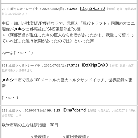
ID:qnSRazni0
28 :山師さん＠トレード中 ：2026/08/02(日)
07:42:46
【速報】急騰・急落銘柄
報告スレ19390 より
中日・細川が球宴MVP獲得ウラで、元巨人「現役ドラフト」同期のオコエ
瑠偉が
メキシコ
移籍後に“SNS更新停止”の謎
＞《阿部監督が退任した今の巨人なら出番があったかも。我慢して留まっ
ていればまた違う展開があったのでは》といった声
ねーよ(´・ω・｀)
ID:fXNptEwX0
823 :山師さん＠トレード中 ：2026/07/31(金)
17:57:23
【速報】急騰・急落
銘柄報告スレ19387 より
メキシコ
市で長さ100メートルの巨大トルタサンドイッチ、世界記録を更
新
(´・ω・`)
ID:na7qbzYd
111 :山師さん：2026/07/31(金)
06:41:25
【急騰】今買えばいい株27267【半導体
全面S高】 より
欧米市場の主な経済指標・30日
＜発表値＞ ＜前回発表値＞