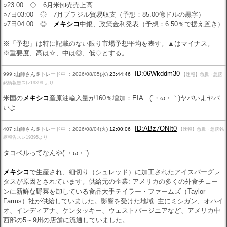
○23:00 ◇ 6月米卸売売上高
○7日03:00 ◎ 7月ブラジル貿易収支（予想：85.00億ドルの黒字）
○7日04:00 ◎
メキシコ
中銀、政策金利発表（予想：6.50％で据え置き）
※「予想」は特に記載のない限り市場予想平均を表す。▲はマイナス。
※重要度、高は☆、中は◎、低◇とする。
ID:06Wkddm30
999 :山師さん＠トレード中 ：2026/08/05(水)
23:44:46
【速報】急騰・急落
銘柄報告スレ19399 より
米国の
メキシコ
産原油輸入量が160％増加：EIA (´・ω・｀)ヤバいよヤバ
いよ
ID:ABz7ONIt0
407 :山師さん＠トレード中 ：2026/08/04(火)
12:00:06
【速報】急騰・急落銘
柄報告スレ19395より
タコベルってなんや(´・ω・`)
メキシコ
で生産され、細切り（シュレッド）に加工されたアイスバーグレ
タスが原因とされています。供給元の企業: アメリカの多くの外食チェー
ンに新鮮な野菜を卸している食品大手テイラー・ファームズ（Taylor
Farms）社が供給していました。影響を受けた地域: 主にミシガン、オハイ
オ、インディアナ、ケンタッキー、ウェストバージニアなど、アメリカ中
西部の5～9州の店舗に流通していました。