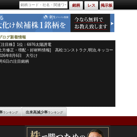
銘柄
レス
掲示板
ブログ新着情報
【注目株】1位：6976太陽誘電
[上方修正・増配・好材料情報] 高松コンストラク,明治,キッコー
マン,日東紡績,トーカロ,コロプラ,イルグルム,花王,三洋化成工業,
2026年8月6日 大引け
ＪＭＤＣ,アステラス製薬,資生堂,東海カーボン,フジミインコー
8月6日の注目銘柄
ポ,日本冶金工業,リョービ,ジーデップ・アドバンス,オークマ,酉
島製作所,ミネベアミツミ,ＴＨＫ,オムロン,セイコーエプソン,山
一電機,日本シイエムケイ,ローム,太陽誘電,ニチコン,日本タング
ステン,めぶき
率
出来高減少率
ランキング
ランキング