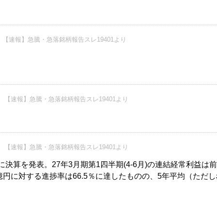
【速報】急騰・急落銘柄報告スレ19401より
【速報】急騰・急落銘柄報告スレ19401より
【速報】急騰・急落銘柄報告スレ19401より
1:00)に決算を発表。27年3月期第1四半期(4-6月)の連結経常利益は
5億円に対する進捗率は66.5％に達したものの、5年平均（ただし