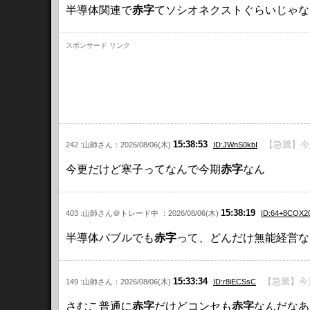
半導体関連で
赤字
てソシオネクストぐらいじゃな
スポンサード リンク
15:38:53
【急騰】今
242 :山師さん：2026/08/06(木)
ID:JWnS0kbI
今更だけど寒子ってなんで今期
赤字
なん
15:38:19
403 :山師さん＠トレード中 ：2026/08/06(木)
ID:64+8CQX2
半導体バブルでも
赤字
って、どんだけ無能経営なん
15:33:34
【急騰】今
149 :山師さん：2026/08/06(木)
ID:r8iECSsC
さむこ普通に
赤字
だけどコンセも
赤字
なんだなあ