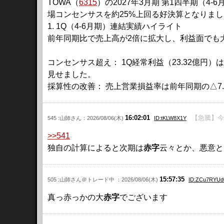
TOWA（
6315
）の2027年3月期 第1四半期（4
場コンセンサスを約25%上回る好決算となりま
​1. 1Q（4-6月期）連結実績ハイライト
​前年同期比で売上高が2倍に拡大し、利益面で
コンセンサス超え： 1Q経常利益（23.32億円）は
見せました。
​採算性の改善： 売上営業損益率は前年同期の△7.
16:02:01
【急騰】今
545 :山師さん：2026/08/06(木)
ID:tKLW8X1Y
>>541
独自の計算によると次期は
赤字
云々とか、悪意と
15:57:35
505 :山師さん＠トレード中 ：2026/08/06(木)
ID:ZCu7RYUd
真っ赤っかの大
赤字
でございます