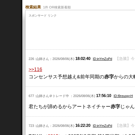
検索結果
1件 OR検索新着順
スポンサード リンク
18:02:40
【急騰】今買
226 :山師さん：2026/08/06(木)
ID:inYmZoPd
>>116
コンセンサス予想越え&前年同期の
赤字
からの大
17:56:10
677 :山師さん＠トレード中 ：2026/08/06(木)
ID:l9reuog+H
君たちが諦めるからアートネイチャー
赤字
じゃん(
16:22:20
【急騰】今
723 :山師さん：2026/08/06(木)
ID:inYmZoPd