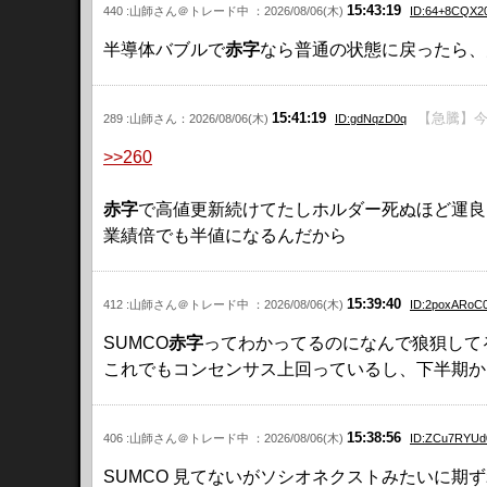
15:43:19
440 :山師さん＠トレード中 ：2026/08/06(木)
ID:64+8CQX2
半導体バブルで
赤字
なら普通の状態に戻ったら、大
15:41:19
【急騰】今
289 :山師さん：2026/08/06(木)
ID:gdNqzD0q
>>260
赤字
で高値更新続けてたしホルダー死ぬほど運良
業績倍でも半値になるんだから
15:39:40
412 :山師さん＠トレード中 ：2026/08/06(木)
ID:2poxARoC
SUMCO
赤字
ってわかってるのになんで狼狽して
これでもコンセンサス上回っているし、下半期か
15:38:56
406 :山師さん＠トレード中 ：2026/08/06(木)
ID:ZCu7RYUd
SUMCO 見てないがソシオネクストみたいに期