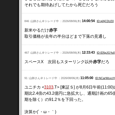
それでも期待あげしてたから死亡だろう
14:00:54
846 :山師さん＠トレード中 ：2026/08/06(木)
ID:qiXjCDLE0
新米やるだけ
赤字
取引価格が去年の半分ほどまで下落の見通し
12:33:43
467 :山師さん＠トレード中 ：2026/08/06(木)
ID:ID5pJGYu0
スペースX 次回もスターリンク以外
赤字
だろ
11:05:00
91 :山師さん＠トレード中 ：2026/08/06(木)
ID:NCarWsxcH
ユニチカ <
3103
.T> [東証Ｓ] が8月6日午前(1
期比2.4倍の43.2億円に急拡大し、通期計画の6
期を除く）の91.2％を下回った。
決算か(´・ω・｀)