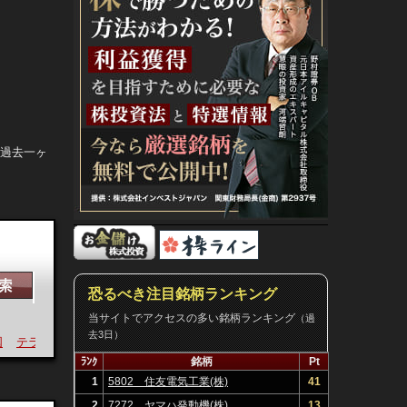
。過去一ヶ
恐るべき注目銘柄ランキング
当サイトでアクセスの多い銘柄ランキング
（過
去3日）
テラ
今年
運
ﾗﾝｸ
銘柄
Pt
1
5802 住友電気工業(株)
41
2
7272 ヤマハ発動機(株)
13