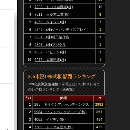
3
7203 トヨタ自動車(株)
10
4
7011 三菱重工業(株)
8
5
4068 ベイシス(株)
3
6
6740 (株)ジャパンディスプレイ
1
7
6981 (株)村田製作所
1
8
5803 (株)フジクラ
1
9
4062 イビデン(株)
1
10
6976 太陽誘電(株)
1
2ch市況1/株式板 話題ランキング
2chの急騰急落銘柄／今買えばいい株スレ等で
のレス数ランキング
（過去3日）
ﾗﾝｸ
銘柄
Pt
1
285 キオクシアホールディングス
2982
(株)
2
9984 ソフトバンクグループ(株)
867
3
4062 イビデン(株)
454
4
7203 トヨタ自動車(株)
425