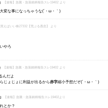
【速報】急騰・急落銘柄報告スレ19402 より
0
変な事になっちゃうな(´・ω・｀)
買えばいい株27332【荒ぶる愚息】 より
いやろ
【速報】急騰・急落銘柄報告スレ19402 より
0
るんだよ
らじょじょに利益が出るから
赤字
縮小予想だぞ(´・ω・｀)
【速報】急騰・急落銘柄報告スレ19402より
0
ずれとか？