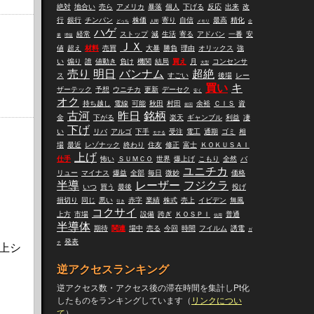
絶対
地合い
売ら
アメリカ
暴落
個人
下げる
反応
出来
改
行
銀行
チンパン
株価
寄り
自信
最高
精化
どっち
人間
メモリ
企
ハゲ
経常
ストップ
減
生活
寄る
アドバン
一番
安
業
増益
ＪＸ
値
超え
材料
売買
大暴
勝負
理由
オリックス
強
い
煽り
誰
値動き
負け
機関
結局
買え
月
コンセンサ
大型
売り
明日
バンナム
超絶
ス
すごい
後場
レー
買い
キ
ザーテック
予想
ウニチカ
更新
デーセク
安く
オク
持ち越し
電線
可能
秋田
村田
余裕
ＣＩＳ
資
前回
古河
昨日
銘柄
金
下がる
楽天
ギャンブル
利益
凄
下げ
い
リバ
アルゴ
下手
受注
電工
通期
ゴミ
相
モテる
場
最近
レゾナック
終わり
住友
修正
富士
ＫＯＫＵＳＡＩ
上げ
仕手
怖い
ＳＵＭＣＯ
世界
爆上げ
こもり
全然
バ
ユニチカ
リュー
マイナス
爆益
全部
毎日
微妙
価格
半導
レーザー
フジクラ
いつ
買う
最後
投げ
損切り
同じ
悪い
赤字
業績
株式
売上
イビデン
無風
引き
コクサイ
上方
市場
設備
跨ぎ
ＫＯＳＰＩ
普通
信用
半導体
期待
関連
場中
売る
今回
時間
フイルム
誘電
ガ
発表
チ
上シ
逆アクセスランキング
逆アクセス数・アクセス後の滞在時間を集計しPt化
したものをランキングしています（
リンクについ
て
）