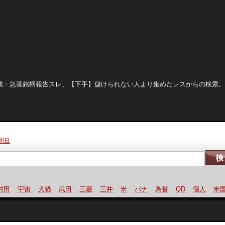
晒し、急騰・急落銘柄報告スレ、【下手】儲けられない人より集めたレスからの検索
明日
田
宇宙
犬猫
武田
三菱
三井
米
パナ
為替
QD
個人
米国