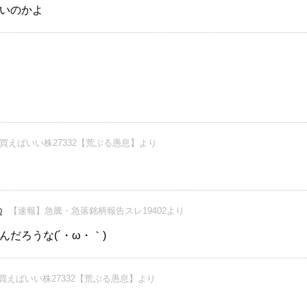
いのかよ
買えばいい株27332【荒ぶる愚息】より
【速報】急騰・急落銘柄報告スレ19402より
0
だろうな(´・ω・｀)
買えばいい株27332【荒ぶる愚息】より