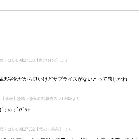
えばいい株27333【🤖ﾅﾔﾐｷｸﾖ】より
幅黒字化だから良いけどサプライズがないとって感じかね
【速報】急騰・急落銘柄報告スレ19402より
´；ω；`)ﾌﾞﾜｯ
買えばいい株27332【荒ぶる愚息】 より