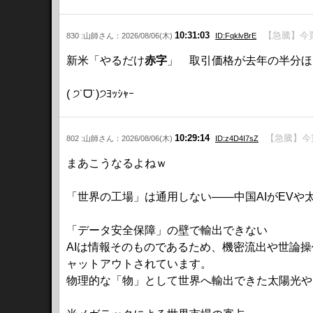
10:31:03
【急騰】今買
830 :山師さん：2026/08/06(木)
ID:FqklvBrE
新米「やるだけ
赤字
」 取引価格が去年の半分ほ
( ੭˙ᗜ˙)੭ﾖｯｼｬｰ
10:29:14
【急騰】今
802 :山師さん：2026/08/06(木)
ID:z4D4I7sZ
まあこうなるよねｗ
「世界の工場」は通用しない――中国AIがEV
「データ安全保障」の壁で輸出できない
AIは情報そのものであるため、機密流出や世論
ャットアウトされています。
物理的な「物」として世界へ輸出できた太陽光や