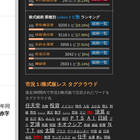
その他製品業
247レス [
]
5.13%
5位
yahooトピ数
株式銘柄 業種別
ランキング
銘柄一覧
電気機器業
9200トピ [
]
18.16%
1位
銘柄一覧
情報通信業
9116トピ [
]
17.99%
2位
銘柄一覧
非鉄金属業
3956トピ [
]
7.81%
3位
銘柄一覧
医薬品業
3042トピ [
]
6%
4位
銘柄一覧
機械業
2603トピ [
]
5.14%
5位
市況１/株式板レス タグクラウド
過去3時間内で市況1/株式板で注目されたワードを
タグクラウド化
任天堂
投資
前年同
先物
メイコー
時代
人生
上がる
増え
利
決算
確
男性
東京
数字
意味
マジ
売れ
好
赤字
チャート
イメージ
ＰＴＳ
ＡＩ
日経
決
古川
落ち
みんな
億円
プ
商事
芝浦
キオクシア
Ｎ
ラ
馬鹿
韓国
高値
減益
影響
ＴＴ
太陽
倍戦
プラス
データセンター
中国
金
日本
仕手
会社
空売り
無理
サンディスク
金属
東レ
関係
復活