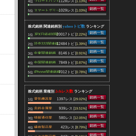
ブロードバンド
1128レス [
]
1.13%
4位
関連銘柄
銘柄一覧
スマートグリッ
1029レス [
]
1.03%
5位
ド関連銘柄
yahooトピ数
株式銘柄 関連銘柄別
ランキング
銘柄一覧
JPX日経400関
20017トピ [
]
2.22%
1位
連銘柄
銘柄一覧
読売333関連銘
12484トピ [
]
1.39%
2位
柄
銘柄一覧
中東関連銘柄
8146トピ [
]
0.91%
3位
銘柄一覧
中国関連銘柄
7849トピ [
]
0.87%
4位
銘柄一覧
iPhone関連銘柄
7012トピ [
]
0.78%
5位
2chレス数
株式銘柄 業種別
ランキング
銘柄一覧
電気機器業
1397レス [
]
29.02%
1位
銘柄一覧
非鉄金属業
939レス [
]
19.51%
2位
銘柄一覧
情報通信業
580レス [
]
12.05%
3位
銘柄一覧
繊維製品業
423レス [
]
8.79%
4位
銘柄一覧