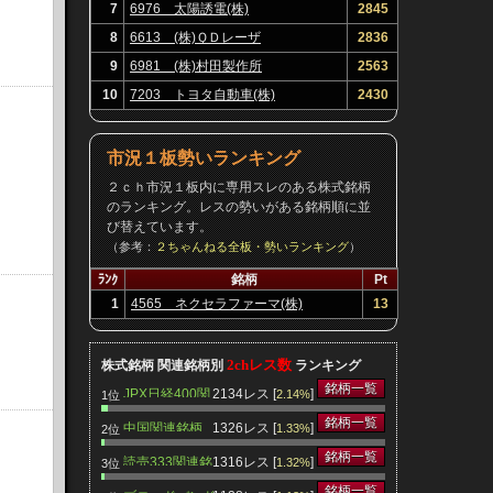
7
6976 太陽誘電(株)
2845
8
6613 (株)ＱＤレーザ
2836
9
6981 (株)村田製作所
2563
10
7203 トヨタ自動車(株)
2430
市況１板勢いランキング
２ｃｈ市況１板内に専用スレのある株式銘柄
のランキング。レスの勢いがある銘柄順に並
び替えています。
（参考：
２ちゃんねる全板・勢いランキング
）
ﾗﾝｸ
銘柄
Pt
1
4565 ネクセラファーマ(株)
13
2chレス数
株式銘柄 関連銘柄別
ランキング
銘柄一覧
JPX日経400関
2134レス [
]
2.14%
1位
連銘柄
銘柄一覧
中国関連銘柄
1326レス [
]
1.33%
2位
銘柄一覧
読売333関連銘
1316レス [
]
1.32%
3位
柄
銘柄一覧