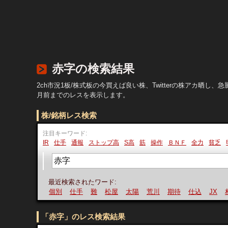
赤字の検索結果
2ch市況1板/株式板の今買えば良い株、Twitterの株アカ
月前までのレスを表示します。
株/銘柄レス検索
注目キーワード:
IR
仕手
通報
ストップ高
S高
筋
操作
ＢＮＦ
全力
貧乏
最近検索されたワード:
個別
仕手
難
松屋
太陽
荒川
期待
仕込
JX
村
「赤字」のレス検索結果