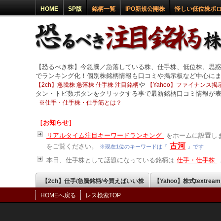
HOME
SP版
銘柄一覧
IPO新規公開株
怪しい低位株ボ
【恐るべき株】今急騰／急落している株、仕手株、低位株、思
でランキング化！個別株銘柄情報も口コミや掲示板など中心に
や
【2ch】急騰株 急落株 仕手株 注目銘柄
【Yahoo】ファイナンス掲示
タン・トピ数ボタンをクリックする事で最新銘柄口コミ情報が
※
仕手・仕手株・仕手筋とは？
［お知らせ］
リアルタイム注目キーワードランキング
をホームに設置しま
古河
をご覧ください。
※現在1位のキーワードは『
』です
本日、仕手株として話題になっている銘柄は
仕手・仕手株
【2ch】仕手/急騰銘柄/今買えばいい株
【Yahoo】株式textrea
HOMEへ戻る
レス検索TOP