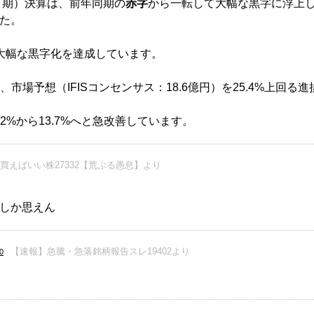
-6月期）決算は、前年同期の
赤字
から一転して大幅な黒字に浮上
した。
も大幅な黒字化を達成しています。
、市場予想（IFISコンセンサス：18.6億円）を25.4%上回る進
2%から13.7%へと急改善しています。
買えばいい株27332【荒ぶる愚息】より
しか思えん
【速報】急騰・急落銘柄報告スレ19402より
0