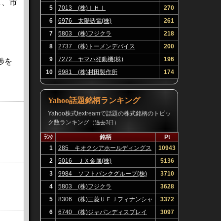
し、市
5
7013 (株)ＩＨＩ
270
6
6976 太陽誘電(株)
261
7
5803 (株)フジクラ
218
8
2737 (株)トーメンデバイス
200
9
7272 ヤマハ発動機(株)
196
捗を
10
6981 (株)村田製作所
174
Yahoo話題銘柄ランキング
Yahoo株式textreamで話題の株式銘柄のトピッ
ク数ランキング
（過去3日）
ﾗﾝｸ
銘柄
Pt
1
285 キオクシアホールディングス
10943
(株)
2
5016 ＪＸ金属(株)
5136
3
9984 ソフトバンクグループ(株)
3710
4
5803 (株)フジクラ
3628
5
8306 (株)三菱ＵＦＪフィナンシャ
3372
ル・グループ
6
6740 (株)ジャパンディスプレイ
3097