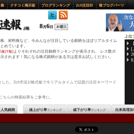
ロ株
クチコミ掲示板
ブログランキング
2ch注目ID
株ブログパーツ
8
6
月
日
木曜日
上位
惑株、材料株など、今みんなが注目している銘柄をほぼリアルタイム
まとめています。
よりそれぞれの注目銘柄ランキングが表示され、 レス数ボ
板(Y板)
表示されます！気になる株式銘柄がある方は是非お試しください。
した。2ch市況1/株式板で今リアルタイムで話題の注目キーワード
こちらの検索結果をご参考に。
m 人気銘柄
値上がり率
値下がり率
出来高増加
ランキング
ランキング