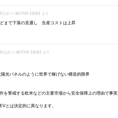
えばいい株27328【急落】より
どまで下落の見通し 生産コストは上昇
買えばいい株27328【急落】より
や太陽光パネルのように世界で稼げない構造的限界
操作を警戒する欧米などの主要市場から安全保障上の理由で事実
EVとは決定的に異なります。