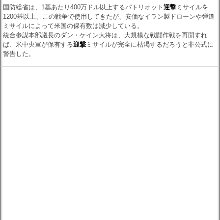
国防総省は、1基あたり400万ドル以上するパトリオット
迎撃
ミサイルを
1200基以上、この戦争で使用してきたが、安価なイラン製ドローンや弾道
ミサイルによって米国の保有数は減少している。
統合参謀本部議長のダン・ケイン大将は、大規模な戦闘作戦を再開すれ
ば、米中央軍が保有する
迎撃
ミサイルが完全に枯渇するだろうと非公式に
警告した。