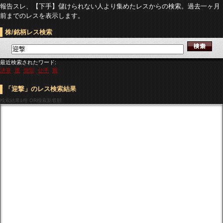
報告スレ、【下手】儲けられない人より集めたレスからの検索。過去一ヶ月
前までのレスを表示します。
株/銘柄レス検索
最近検索されたワード:
決算
運
個別
仕手
難
「迎撃」のレス検索結果
検索結果
1件 OR検索新着順