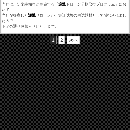
当社は、防衛装備庁が実施する「
迎撃
ドローン早期取得プログラム」にお
いて
当社が提案した
迎撃
ドローンが、実証試験の供試器材として採択されまし
たので
下記の通りお知らせいたします。
1
2
次へ