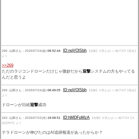
ID:nqVOlSbh
290 :山師さん：2026/07/24(金)
08:52:44
【急騰】今買えばいい株27325【黒金】
より
>>269
ただのラジコンドローンだけじゃ微妙だから
迎撃
システムの方もやってる
んだと思うよ
ID:nqVOlSbh
266 :山師さん：2026/07/24(金)
08:49:05
【急騰】今買えばいい株27325【黒金】
より
ドローンが日経
迎撃
成功
ID:hMDFpMzA
263 :山師さん：2026/07/22(水)
19:08:51
【急騰】今買えばいい株27319【大
追証時代】より
テラドローンが伸びたのはAI追跡報道があったからか？