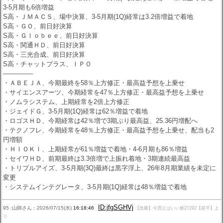
3-5月期も6倍増益
S高・ＪＭＡＣＳ、場中決算、3-5月期(1Q)経常は3.2倍増益で着地
S高・ＧＯ、前日好決算
S高・Ｇｌｏｂｅｅ、前日好決算
S高・関通ＨＤ、前日好決算
S高・三光合成、前日好決算
S高・チャットプラス、ＩＰＯ
---------------
・ＡＢＥＪＡ、今期最終を58％上方修正・最高益予想を上乗せ
・サイエンスアーツ、今期経常を47％上方修正・最高益予想を上乗せ
・ノムラシステム、上期経常を2倍上方修正
・ジェイドＧ、3-5月期(1Q)経常は62％増益で着地
・ロゴスＨＤ、今期経常は42％増で3期ぶり最高益、25.36円増配へ
・テクノフレ、今期経常を48％上方修正・最高益予想を上乗せ、配当も2
円増額
・ＨＩＯＫＩ、上期経常が61％増益で着地・4-6月期も86％増益
・セイワＨＤ、前期最終は3.3倍増で上振れ着地・3期連続最高益
・トリプルアイズ、3-5月期(3Q)最終は黒字浮上、26年8月期業績を未定に
変更
・システムインテグレータ、3-5月期(1Q)経常は48％増益で着地
ID:jfgSGHVj
95 :山師さん：2026/07/15(水)
16:18:46
【急騰】今買えばいい株27292【甚平】よ
り