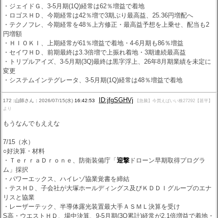
・ジェイドＧ、3-5月期(1Q)経常は62％増益で着地
・ロゴスＨＤ、今期経常は42％増で3期ぶり最高益、25.36円増配へ
・テクノフレ、今期経常を48％上方修正・最高益予想を上乗せ、配当も2
円増額
・ＨＩＯＫＩ、上期経常が61％増益で着地・4-6月期も86％増益
・セイワＨＤ、前期最終は3.3倍増で上振れ着地・3期連続最高益
・トリプルアイズ、3-5月期(3Q)最終は黒字浮上、26年8月期業績を未定に
変更
・システムインテグレータ、3-5月期(1Q)経常は48％増益で着地
ID:jfgSGHVj
172 :山師さん：2026/07/15(水)
16:42:53
【急騰】今買えばいい株27292【甚平】
より
もうなんでもええな
7/15（水）
○好決算・材料
・ＴｅｒｒａＤｒｏｎｅ、防衛装備庁「
迎撃
ドローン早期取得プログラ
ム」採択
・パワーエックス、ハイレゾ協業覚書を締結
・テスＨＤ、子会社が大塚ホールディングス及びＫＤＤＩグループのエナ
リスと協業
・レーザーテック、半導体露光装置最大手ＡＳＭＬ決算を受け
S高・ウエストＨＤ、場中決算、9-5月期(3Q累計)経常が2.1倍増益で着地・