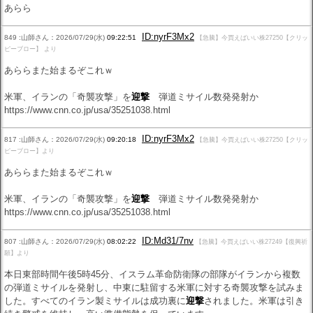
あらら
ID:nyrF3Mx2
849 :山師さん：2026/07/29(水)
09:22:51
【急騰】今買えばいい株27250【クリッ
ピーブロー】 より
あららまた始まるぞこれｗ
米軍、イランの「奇襲攻撃」を
迎撃
弾道ミサイル数発発射か
https://www.cnn.co.jp/usa/35251038.html
ID:nyrF3Mx2
817 :山師さん：2026/07/29(水)
09:20:18
【急騰】今買えばいい株27250【クリッ
ピーブロー】より
あららまた始まるぞこれｗ
米軍、イランの「奇襲攻撃」を
迎撃
弾道ミサイル数発発射か
https://www.cnn.co.jp/usa/35251038.html
ID:Md31/7nv
807 :山師さん：2026/07/29(水)
08:02:22
【急騰】今買えばいい株27249【復興祈
願】より
本日東部時間午後5時45分、イスラム革命防衛隊の部隊がイランから複数
の弾道ミサイルを発射し、中東に駐留する米軍に対する奇襲攻撃を試みま
した。すべてのイラン製ミサイルは成功裏に
迎撃
されました。米軍は引き