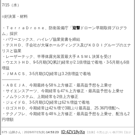
7/15（水）
○好決算・材料
・ＴｅｒｒａＤｒｏｎｅ、防衛装備庁「
迎撃
ドローン早期取得プログラ
ム」採択
・パワーエックス、ハイレゾ協業覚書を締結
・テスＨＤ、子会社が大塚ホールディングス及びＫＤＤＩグループのエナ
リスと協業
・レーザーテック、半導体露光装置最大手ＡＳＭＬ決算を受け
・ウエストＨＤ、9-5月期(3Q累計)経常が2.1倍増益で着地・3-5月期も6倍
増益
・ＪＭＡＣＳ、3-5月期(1Q)経常は3.2倍増益で着地
---------------
・ＡＢＥＪＡ、今期最終を58％上方修正・最高益予想を上乗せ
・サイエンスアーツ、今期経常を47％上方修正・最高益予想を上乗せ
・ノムラシステム、上期経常を2倍上方修正
・ジェイドＧ、3-5月期(1Q)経常は62％増益で着地
・ロゴスＨＤ、今期経常は42％増で3期ぶり最高益、25.36円増配へ
・テクノフレ、今期経常を48％上方修正・最高益予想を上乗せ、配当も2
円増額
ID:4ZV18yXq
675 :山師さん：2026/07/15(水)
14:53:23
【急騰】今買えばいい株27291【女が