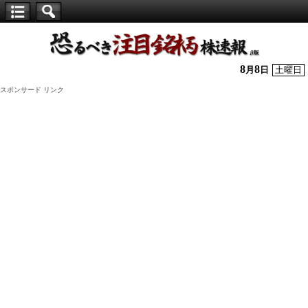
【仕
手
株】
8
8
月
日
土曜日
恐
スポンサード リンク
る
べ
き
注
目
銘
柄
株
速
報