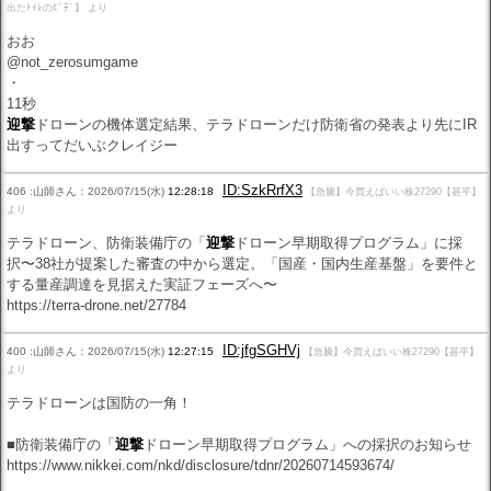
出たﾄｲﾚのﾋﾞﾃﾞ】 より
おお
@not_zerosumgame
・
11秒
迎撃
ドローンの機体選定結果、テラドローンだけ防衛省の発表より先にIR
出すってだいぶクレイジー
ID:SzkRrfX3
406 :山師さん：2026/07/15(水)
12:28:18
【急騰】今買えばいい株27290【甚平】
より
テラドローン、防衛装備庁の「
迎撃
ドローン早期取得プログラム」に採
択〜38社が提案した審査の中から選定。「国産・国内生産基盤」を要件と
する量産調達を見据えた実証フェーズへ〜
https://terra-drone.net/27784
ID:jfgSGHVj
400 :山師さん：2026/07/15(水)
12:27:15
【急騰】今買えばいい株27290【甚平】
より
テラドローンは国防の一角！
■防衛装備庁の「
迎撃
ドローン早期取得プログラム」への採択のお知らせ
https://www.nikkei.com/nkd/disclosure/tdnr/20260714593674/