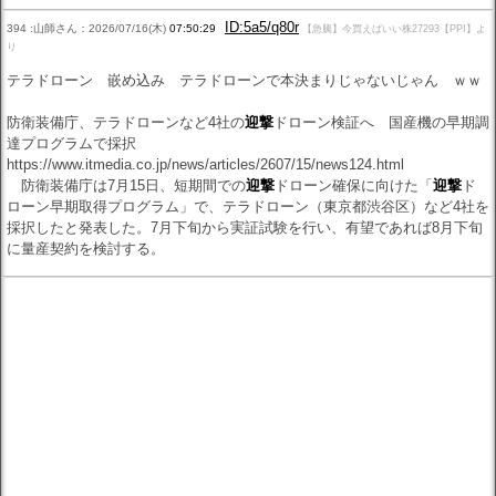
ID:5a5/q80r
394 :山師さん：2026/07/16(木)
07:50:29
【急騰】今買えばいい株27293【PPI】よ
り
テラドローン 嵌め込み テラドローンで本決まりじゃないじゃん ｗｗ
防衛装備庁、テラドローンなど4社の
迎撃
ドローン検証へ 国産機の早期調
達プログラムで採択
https://www.itmedia.co.jp/news/articles/2607/15/news124.html
防衛装備庁は7月15日、短期間での
迎撃
ドローン確保に向けた「
迎撃
ド
ローン早期取得プログラム」で、テラドローン（東京都渋谷区）など4社を
採択したと発表した。7月下旬から実証試験を行い、有望であれば8月下旬
に量産契約を検討する。