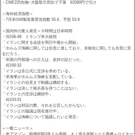
・CME225先物−大阪取引所比で下落 63390円で引け
＜海外経済指標＞
・7月米ISM製造業景況指数 55.6、予想 53.9
＜国内外の要人発言＞※時間は日本時間
・3日06:49 トランプ米大統領
「イランに関する会談を明日午後から開始」
「ホルムズ海峡に関しては合意に達しており、非核化に関しても合意に至
るだろう」
「米国の円相場への介入は、友好の証だった」
4日00:32
「イランは非公式に交渉を求めている」
「米海軍がホルムズ海峡を支配している」
「イランとの合意まで制裁は継続する」
「イランは決して核兵器を持つことはない」
「イランとの交渉は継続中」
4日03:01
「イランは対話の際、それを公言したがらない」
「イランとの協議は現在進行中」
「イランは海峡について協議したいと発言」
＜一般ニュース＞
・米アマゾン、時価総額3兆ドル突破 ＡＩ巡る楽観ムード再燃＝ロイター