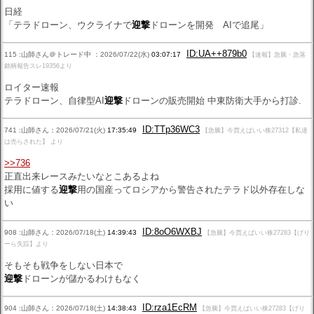
日経
「テラドローン、ウクライナで
迎撃
ドローンを開発 AIで追尾」
ID:UA++879b0
115 :山師さん＠トレード中 ：2026/07/22(水)
03:07:17
【速報】急騰・急落
銘柄報告スレ19356より
ロイター速報
テラドローン、自律型AI
迎撃
ドローンの販売開始 中東防衛大手から打診.
ID:TTp36WC3
741 :山師さん：2026/07/21(火)
17:35:49
【急騰】今買えばいい株27312【私達
は売らされた】 より
>>736
正直出来レースみたいなとこあるよね
採用に値する
迎撃
用の国産ってロシアから警告されたテラド以外存在しな
い
ID:8oO6WXBJ
908 :山師さん：2026/07/18(土)
14:39:43
【急騰】今買えばいい株27283【げり
ーら失踪】より
そもそも戦争をしない日本で
迎撃
ドローンが儲かるわけもなく
ID:rza1EcRM
904 :山師さん：2026/07/18(土)
14:38:43
【急騰】今買えばいい株27283【げり