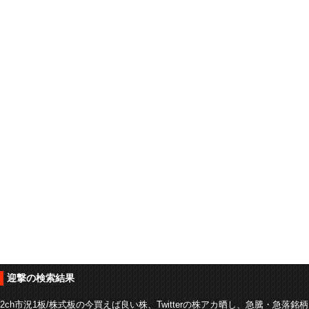
迎撃の検索結果
2ch市況1板/株式板の今買えば良い株、Twitterの株アカ晒し、急騰・急落銘柄