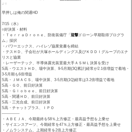
より
早押しは俺の関通HD
7/15（水）
○好決算・材料
・ＴｅｒｒａＤｒｏｎｅ、防衛装備庁「
迎撃
ドローン早期取得プログラ
ム」採択
・パワーエックス、ハイレゾ協業覚書を締結
・テスＨＤ、子会社が大塚ホールディングス及びＫＤＤＩグループのエナ
リスと協業
・レーザーテック、半導体露光装置最大手ＡＳＭＬ決算を受け
S高・ウエストＨＤ、場中決算、9-5月期(3Q累計)経常が2.1倍増益で着地・
3-5月期も6倍増益
S高・ＪＭＡＣＳ、場中決算、3-5月期(1Q)経常は3.2倍増益で着地
S高・ＧＯ、前日好決算
S高・Ｇｌｏｂｅｅ、前日好決算
S高・関通ＨＤ、前日好決算
S高・三光合成、前日好決算
S高・チャットプラス、ＩＰＯ
---------------
・ＡＢＥＪＡ、今期最終を58％上方修正・最高益予想を上乗せ
・サイエンスアーツ、今期経常を47％上方修正・最高益予想を上乗せ
・ノムラシステム、上期経常を2倍上方修正