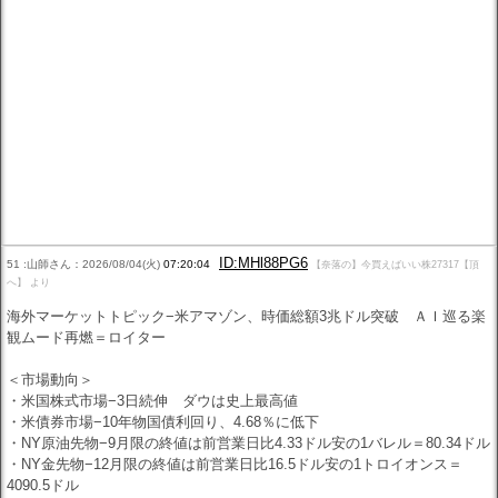
ID:MHl88PG6
51 :山師さん：2026/08/04(火)
07:20:04
【奈落の】今買えばいい株27317【頂
へ】 より
海外マーケットトピック−米アマゾン、時価総額3兆ドル突破 ＡＩ巡る楽
観ムード再燃＝ロイター
＜市場動向＞
・米国株式市場−3日続伸 ダウは史上最高値
・米債券市場−10年物国債利回り、4.68％に低下
・NY原油先物−9月限の終値は前営業日比4.33ドル安の1バレル＝80.34ドル
・NY金先物−12月限の終値は前営業日比16.5ドル安の1トロイオンス＝
4090.5ドル