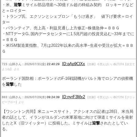
・米、
迎撃
ミサイル部品増産へ30億ドル超の枠組み契約 ロッキードなど
と＝ロイター
・トランプ氏、エクソンとシェブロン「もうけ過ぎ」 値下げ要求＝ロイ
ター
・パランティア、売上高・利益見通し上方修正−株価急伸＝ＢＢＧ
・NTTデータG､国内データセンターに1.5兆円超の投資見込む−33年までに
＝ＢＢＧ
・米ISM製造業指数、7月は2022年以来の高水準−生産や受注が拡大＝ＢＢ
Ｇ
ID:qAp9ClXx
723 :山師さん：2026/07/31(金)
22:40:29
【急騰】今買えばいい株27274【次立て
ようね】 より
ポーランド国防相：ポーランドのF-16戦闘機がバルト海でロシアの偵察機
を
迎撃
した
ID:nyrF3Mx2
883 :山師さん：2026/07/29(水)
09:24:39
【急騰】今買えばいい株27250【クリッ
ピーブロー】より
【ワシントン共同】米ニュースサイト、アクシオスの記者は28日、米当局
者の話として、イランがヨルダンの米軍基地に向けて弾道ミサイルを発射
したとX（旧ツイッター）に投稿した。ミサイルは
迎撃
されたとしてい
る。