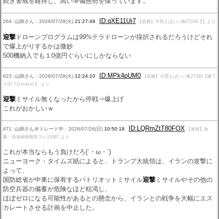
続き警戒を維持し、高い準備態勢を保っています。
ID:qXE11Ur7
264 :山師さん：2026/07/28(火)
21:27:49
【急騰】今買えばいい株27248【】より
迎撃
ドローンプログラムは99%テラドローンが採択されるだろうけどそれ
で爆上がりするかは微妙
500機納入でも１0億円ぐらいにしかならない
ID:MPk4pUM0
623 :山師さん：2026/07/28(火)
12:24:10
【急騰】今買えばいい株27340【建て
ろID:71cm4xzc】 より
迎撃
ミサイル無くなったから停戦⇒爆上げ
これがおかしいｗ
ID:LQRmZtT80FOX
471 :山師さん＠トレード中：2026/07/26(日)
10:50:18
【速報】急
騰・急落銘柄報告スレ19367 より
これが本当ならもう負けだろ(´・ω・`)
ニューヨーク・タイムズ紙によると、トランプ大統領は、イランの攻撃に
よって、
国防総省が中東に保有するパトリオットミサイル
迎撃
ミサイルやその他の
防空兵器の備蓄が危険なほど枯渇し、
ほぼゼロになる可能性があるとの懸念から、イランとの戦争を大幅にエス
カレートさせる計画を中止した。