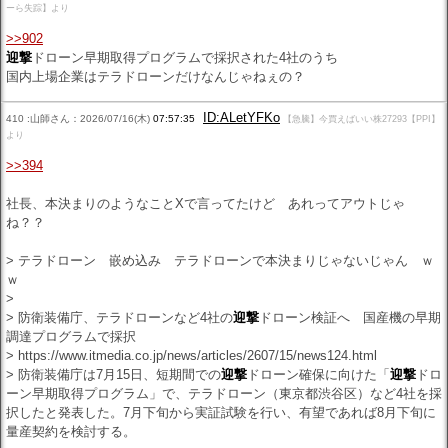
ーら失踪】より
>>902
迎撃
ドローン早期取得プログラムで採択された4社のうち
国内上場企業はテラドローンだけなんじゃねぇの？
ID:ALetYFKo
410 :山師さん：2026/07/16(木)
07:57:35
【急騰】今買えばいい株27293【PPI】
より
>>394
社長、本決まりのようなことXで言ってたけど あれってアウトじゃ
ね？？
> テラドローン 嵌め込み テラドローンで本決まりじゃないじゃん ｗ
ｗ
>
> 防衛装備庁、テラドローンなど4社の
迎撃
ドローン検証へ 国産機の早期
調達プログラムで採択
> https://www.itmedia.co.jp/news/articles/2607/15/news124.html
> 防衛装備庁は7月15日、短期間での
迎撃
ドローン確保に向けた「
迎撃
ドロ
ーン早期取得プログラム」で、テラドローン（東京都渋谷区）など4社を採
択したと発表した。7月下旬から実証試験を行い、有望であれば8月下旬に
量産契約を検討する。