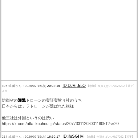
ID:DJVjBr5O
826 :山師さん：2026/07/15(水)
20:28:16
【急騰】今買えばいい株27292【甚平】
より
防衛省の
迎撃
ドローンの実証実験４社のうち
日本からはテラドローンが選ばれた模様
他三社は外国というのは渋い
https://x.com/atla_kouhou_jp/status/2077331120300118051?s=20
ID:jfgSGHVj
214 :山師さん：2026/07/15(水)
16:59:17
【急騰】今買えばいい株27292【甚平】