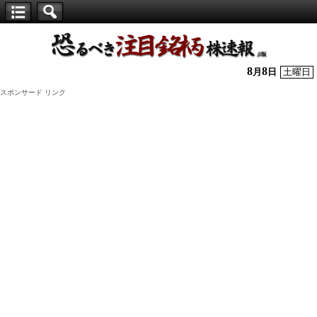
【仕
手
株】
8
8
月
日
土曜日
恐
スポンサード リンク
る
べ
き
注
目
銘
柄
株
速
報