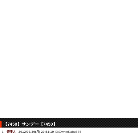
【7450】サンデー【7450】
1
:
管理人
:
2012/07/30(月) 20:51:10
ID:OwnerKabu685