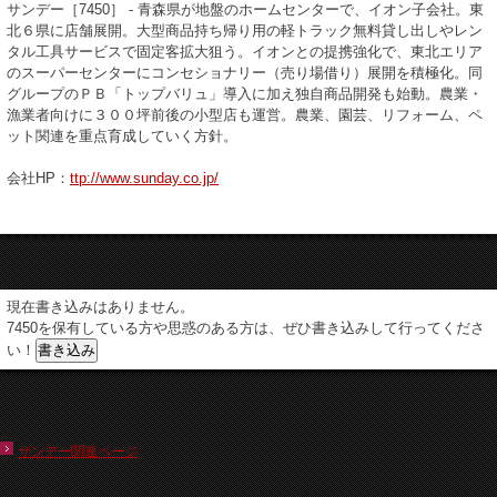
サンデー［7450］ - 青森県が地盤のホームセンターで、イオン子会社。東
北６県に店舗展開。大型商品持ち帰り用の軽トラック無料貸し出しやレン
タル工具サービスで固定客拡大狙う。イオンとの提携強化で、東北エリア
のスーパーセンターにコンセショナリー（売り場借り）展開を積極化。同
グループのＰＢ「トップバリュ」導入に加え独自商品開発も始動。農業・
漁業者向けに３００坪前後の小型店も運営。農業、園芸、リフォーム、ペ
ット関連を重点育成していく方針。
会社HP：
ttp://www.sunday.co.jp/
現在書き込みはありません。
7450を保有している方や思惑のある方は、ぜひ書き込みして行ってくださ
い！
サンデー関連ページ