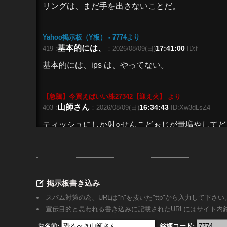
リング
は、まだ手を出さないことだ。
Yahoo掲示板（Y板） - 7774
より
基本的には、
17:41:00
419 :
：2026/08/09(日)
ID:f
基本的には、ips は、やってない。
【急騰】今買えばいい株27342【迎え火】
より
山師さん
16:34:43
403 :
：2026/08/09(日)
ID:Xw3dLsZ4
ティッシュにしか射○せんこどぉじが量増やしてど
Yahoo掲示板（Y板） - 7774
より
10:45:00
「半導体材料と
：2026/08/09(日)
ID:c
418 :
掲示板書き込み
「半導体材料と
CDMO
(医薬品受託開発製造期間)
創業、日経8／8 後藤社長談。 j-tecはすでに、
スパム対策の為、URLは"h"を抜いた"ttp"から入力して下さい
宣伝目的と思われる書き込みに記載されたURLにはサイト
お名前:
銘柄コード: