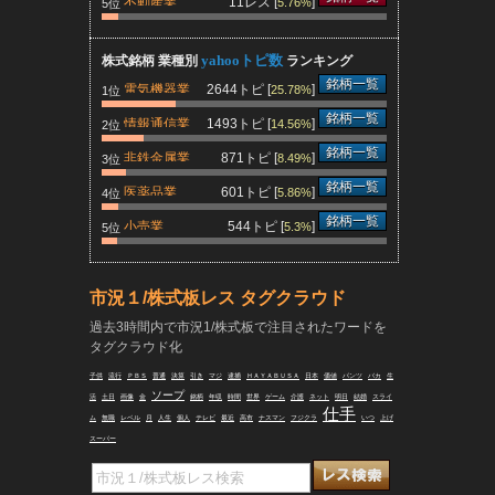
不動産業
11レス [
]
5.76%
5位
yahooトピ数
株式銘柄 業種別
ランキング
銘柄一覧
電気機器業
2644トピ [
]
25.78%
1位
銘柄一覧
情報通信業
1493トピ [
]
14.56%
2位
ます
銘柄一覧
非鉄金属業
871トピ [
]
8.49%
3位
銘柄一覧
医薬品業
601トピ [
]
5.86%
4位
銘柄一覧
小売業
544トピ [
]
5.3%
5位
「変形
市況１/株式板レス タグクラウド
前期比
過去3時間内で市況1/株式板で注目されたワードを
万円の
タグクラウド化
子供
流行
ＰＢＳ
普通
決算
引き
マジ
逮捕
ＨＡＹＡＢＵＳＡ
日本
価値
パンツ
バカ
生
ソープ
活
土日
画像
金
銘柄
年収
時間
世界
ゲーム
介護
ネット
明日
結婚
スライ
仕手
ム
無職
レベル
月
人生
個人
テレビ
最近
高市
ナスマン
フジクラ
いつ
上げ
スーパー