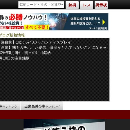
銘柄
レス
掲示板
ブログ新着情報
【注目株】1位：6740ジャパンディスプレイ
【画像】株をガチホした結果、資産がとんでもないことになるｗ
ｗｗｗｗ
2026年8月9日 明日の注目銘柄
8月10日の注目銘柄
率
出来高減少率
ランキング
ランキング