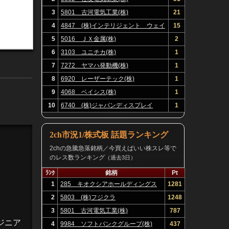
3
5801 古河電気工業(株)
21
4
4847 (株)インテリジェント ウェイ
15
ブ
5
5016 ＪＸ金属(株)
2
6
3103 ユニチカ(株)
1
7
7272 ヤマハ発動機(株)
1
8
6920 レーザーテック(株)
1
9
4068 ベイシス(株)
1
10
6740 (株)ジャパンディスプレイ
1
2ch市況1/株式板 話題ランキング
2chの急騰急落銘柄／今買えばいい株スレ等で
のレス数ランキング
（過去3日）
ﾗﾝｸ
銘柄
Pt
1
285 キオクシアホールディングス
1281
(株)
2
5803 (株)フジクラ
1248
3
5801 古河電気工業(株)
787
ジニア
4
9984 ソフトバンクグループ(株)
437