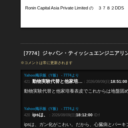
Ronin Capital Asia Private Limited 
［7774］ジャパン・ティッシュエンジニアリング
※コメントは常に更新されます
Yahoo掲示板（Y板） - 7774
より
動物実験代替と他家培…
18:51:00
421 :
：2026/08/09(日)
動物実験代替と他家培養表皮でこれからは地盤固め
Yahoo掲示板（Y板） - 7774
より
ipsは、
18:12:00
420 :
：2026/08/09(日)
ID:f
ipsは、ガン化がこわい。だから、心臓病とパー