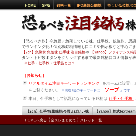
HOME
SP版
銘柄一覧
IPO新規公開株
怪しい低位株ボ
【恐るべき株】今急騰／急落している株、仕手株、低位株、思
でランキング化！個別株銘柄情報も口コミや掲示板など中心に
や
【2ch】急騰株 急落株 仕手株 注目銘柄
【Yahoo】ファイナンス掲示
タン・トピ数ボタンをクリックする事で最新銘柄口コミ情報が
※
仕手・仕手株・仕手筋とは？
［お知らせ］
リアルタイム注目キーワードランキング
をホームに設置しま
ソープ
をご覧ください。
※現在1位のキーワードは『
』です
本日、仕手株として話題になっている銘柄は
仕手・仕手株
【2ch】仕手/急騰銘柄/今買えばいい株
【Yahoo】株式textrea
HOMEへ戻る
全スレまとめて
スレッド一覧