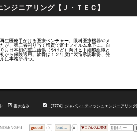
ュエンジニアリング【Ｊ・ＴＥＣ】
- 再生医療手がける医療ベンチャー。眼科医療機器やメ
たが、第三者割り当て増資で富士フイルム傘下に。自
０月日本初の重症熱傷（やけど）向けヒト細胞組織と
初から保険適用。軟骨は１２年度に製造承認取得、発
ルに事務所持つ。
中
書き込み
【7774】ジャパン・ティッシュエンジニアリン
iNDk5NGPd
0
0