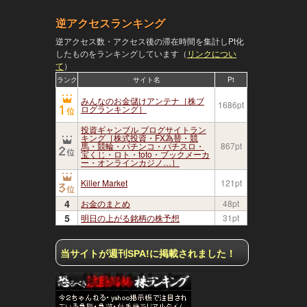
逆アクセスランキング
逆アクセス数・アクセス後の滞在時間を集計しPt化
したものをランキングしています（
リンクについ
て
）
ランク
サイト名
Pt
みんなのお金儲けアンテナ［株ブ
1686pt
ログランキング］
投資ギャンブル ブログサイトラン
キング［株式投資・FX為替・競
馬・競輪・パチンコ・パチスロ・
867pt
宝くじ・ロト・toto・ブックメーカ
ー・オンラインカジノ…］
Killer Market
121pt
4
お金のまとめ
48pt
5
明日の上がる銘柄の株予想
31pt
火傷だ
当サイトが週刊SPA!に掲載されました！
・・これ