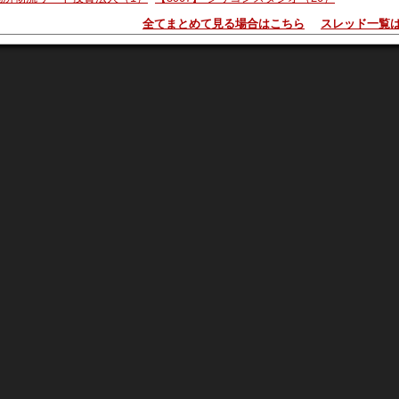
全てまとめて見る場合はこちら
スレッド一覧
:8e5*****
物少なし 現物を持っている者が勝つ 乾燥皮膚、CAR-Tの続報
*****
んぐんいくよ! 大先輩が、やっと、膝の痛みに耐えかねて、
人
ています。 老人の膝関節症が、ココの治療で簡単に治れば、ノ
が同値、 本来 820円が
スタートライン
であり、5年間 下げ過ぎ
も上げなければ 人生意味がありません。 国には負担を掛けますが、