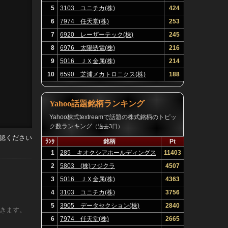
5
3103 ユニチカ(株)
424
6
7974 任天堂(株)
253
7
6920 レーザーテック(株)
245
8
6976 太陽誘電(株)
216
9
5016 ＪＸ金属(株)
214
10
6590 芝浦メカトロニクス(株)
188
Yahoo話題銘柄ランキング
Yahoo株式textreamで話題の株式銘柄のトピッ
ク数ランキング
（過去3日）
認ください
ﾗﾝｸ
銘柄
Pt
1
285 キオクシアホールディングス
11403
(株)
2
5803 (株)フジクラ
4507
3
5016 ＪＸ金属(株)
4363
第三の
4
3103 ユニチカ(株)
3756
5
3905 データセクション(株)
2840
きます。
6
7974 任天堂(株)
2665