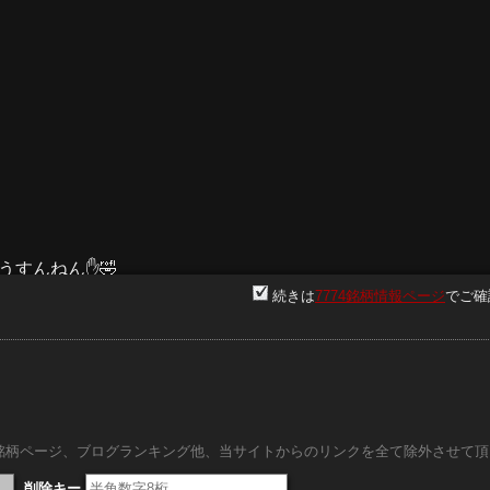
うすんねん✋🤣
続きは
7774銘柄情報ページ
でご確
f6*****
は今後100年市場が縮小しない」富士フィルムは複合機を分離、
、、、、、。
。
内銘柄ページ、ブログランキング他、当サイトからのリンクを全て除外させて頂
削除キー