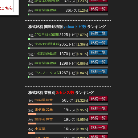
読売333関連銘
37レス [
]
1.23%
4位
柄
はこちら
銘柄一覧
中東関連銘柄
36レス [
]
1.2%
5位
yahooトピ数
株式銘柄 関連銘柄別
ランキング
によっ
銘柄一覧
JPX日経400関
3125トピ [
]
2.07%
1位
連銘柄
銘柄一覧
読売333関連銘
2051トピ [
]
1.36%
2位
柄
銘柄一覧
中国関連銘柄
1370トピ [
]
0.91%
3位
銘柄一覧
中東関連銘柄
1298トピ [
]
0.86%
4位
銘柄一覧
アベノミクス関
1267トピ [
]
0.84%
5位
工関節
連銘柄
ーベル
2chレス数
株式銘柄 業種別
ランキング
銘柄一覧
情報通信業
56レス [
]
29.32%
1位
銘柄一覧
電気機器業
19レス [
]
9.95%
2位
銘柄一覧
非鉄金属業
19レス [
]
9.95%
3位
まし
銘柄一覧
小売業
16レス [
]
8.38%
4位
その分
銘柄一覧