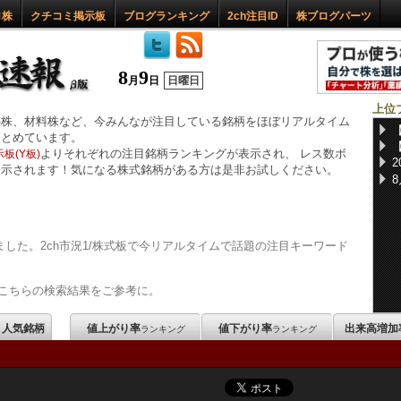
ロ株
クチコミ掲示板
ブログランキング
2ch注目ID
株ブログパーツ
8
9
月
日
日曜日
上位
惑株、材料株など、今みんなが注目している銘柄をほぼリアルタイム
まとめています。
よりそれぞれの注目銘柄ランキングが表示され、 レス数ボ
板(Y板)
表示されます！気になる株式銘柄がある方は是非お試しください。
した。2ch市況1/株式板で今リアルタイムで話題の注目キーワード
こちらの検索結果をご参考に。
m 人気銘柄
値上がり率
値下がり率
出来高増加
ランキング
ランキング