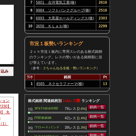
7
5801 古河電気工業(株)
2616
8
9984 ソフトバンクグループ(株)
2516
9
6993 大黒屋ホールディングス(株)
2303
10
3656 ＫＬａｂ(株)
2299
市況１板勢いランキング
２ｃｈ市況１板内に専用スレのある株式銘柄
のランキング。レスの勢いがある銘柄順に並
び替えています。
（参考：
２ちゃんねる全板・勢いランキング
）
ﾗﾝｸ
銘柄
Pt
1
4565 ネクセラファーマ(株)
13
ってきた
ション
2chレス数
株式銘柄 関連銘柄別
ランキング
2330】
銘柄一覧
JPX日経400関
78レス [
]
2.6%
1位
9】 丸
連銘柄
銘柄一覧
つ
IT関連銘柄
42レス [
]
1.4%
2位
（1）
銘柄一覧
ブロードバンド
39レス [
]
1.3%
3位
関連銘柄
銘柄一覧