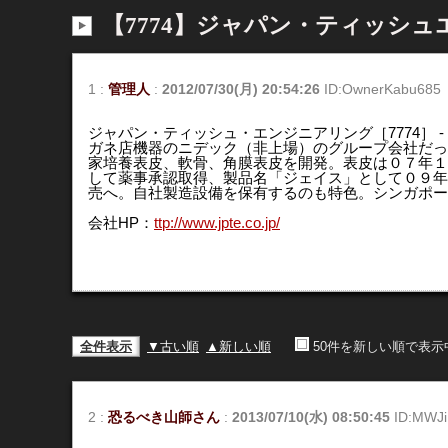
【7774】ジャパン・ティッシ
1
:
管理人
:
2012/07/30(月) 20:54:26
ID:OwnerKabu685
ジャパン・ティッシュ・エンジニアリング［7774］ 
ガネ店機器のニデック（非上場）のグループ会社だっ
家培養表皮、軟骨、角膜表皮を開発。表皮は０７年１
して薬事承認取得、製品名「ジェイス」として０９年
売へ。自社製造設備を保有するのも特色。シンガポー
会社HP：
ttp://www.jpte.co.jp/
全件表示
▼古い順
▲新しい順
50件を新しい順で表示
2
:
恐るべき山師さん
:
2013/07/10(水) 08:50:45
ID:MWJ