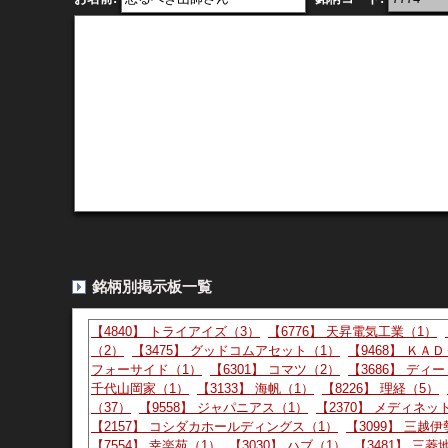
Yahoo掲示板（Y板） - 7774
より
まだまだ、
09:08:00
417 :
：2026/08/09(日)
ID:氣 期 木
まだまだ、かくれんぼ。 ⭕️も出てきてこんにちは
Yahoo掲示板（Y板） - 7774
より
2013年の時みたい…
18:28:00
416 :
：2026/08/08(土)
ID:hi
2013年の時みたいに跳ねてくれ〜
Yahoo掲示板（Y板） - 7774
より
おはようございますガ…
10:46:00
415 :
：2026/08/08(土)
銘柄別掲示板一覧
おはようございます ガチホ組おめでとうございます㊗
事が 開花していきます 開花すればもっと信用ができ
【4840】 トライアイズ（3）
【6776】 天昇電気工業（1）
（2）
【3475】 グッドコムアセット（1）
【9468】 ＫＡ
フォーサイド（1）
【6301】 コマツ（2）
【3686】 ディ
Yahoo掲示板（Y板） - 7774
より
千代山岡家（1）
【3133】 海帆（1）
【8226】 理経（5）
野村空売り返済してま…
20:41:00
414 :
：2026/08/07(金)
（37）
【9558】 ジャパニアス（1）
【2370】 メディネッ
【2157】 コシダカホールディングス（1）
【3099】 三越
野村空売り返済してますね。安く売って高く買い
【7554】 幸楽苑（1）
【3030】 ハブ（1）
【3481】 三