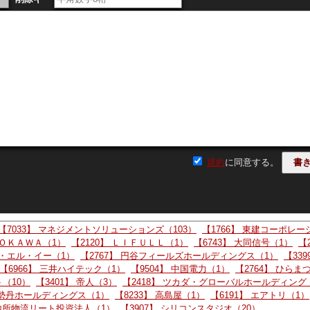
！ ここも、iPSやってるし、秋は大きな波
a*****
規約
に同意する。
ID:マイウ
️ これでもまだ時価総額300億 安すぎでしょう コツコツや
 提携や案件が増えます 1000億は固い
【7033】 マネジメントソリューションズ（103）
【1766】 東建コーポレー
ＤＯＫＡＷＡ（1）
【2120】 ＬＩＦＵＬＬ（1）
【6743】 大同信号（1）
【
ー・エル・イー（1）
【2767】 円谷フィールズホールディングス（1）
【339
【6966】 三井ハイテック（1）
【9504】 中国電力（1）
【2764】 ひらま
ID:yip*****
ト（10）
【3401】 帝人（3）
【2418】 ツカダ・グローバルホールディング
伊勢丹ホールディングス（1）
【8233】 高島屋（1）
【6191】 エアトリ（1）
戻す。散々株価を抑え込んだ機関を損切りさせるの最高
菱地所物流リート投資法人（1）
【3907】 シリコンスタジオ（20）