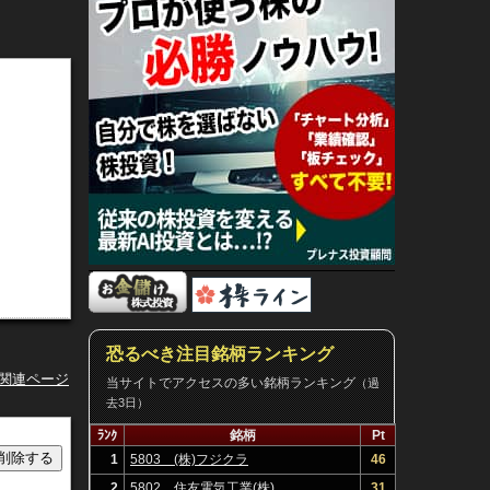
恐るべき注目銘柄ランキング
グ関連ページ
当サイトでアクセスの多い銘柄ランキング
（過
去3日）
ﾗﾝｸ
銘柄
Pt
1
5803 (株)フジクラ
46
2
5802 住友電気工業(株)
31