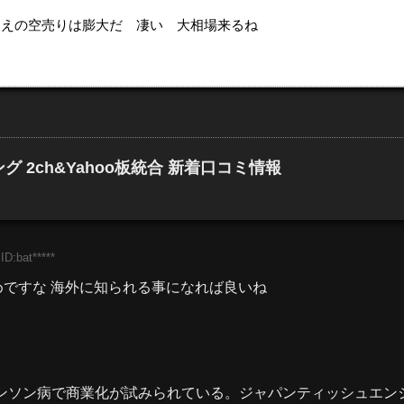
の ３７８２DDS えの空売りは膨大だ 凄い 大相場来るね
 2ch&Yahoo板統合 新着口コミ情報
ID:bat*****
ですな 海外に知られる事になれば良いね
キンソン病で商業化が試みられている。ジャパンティッシュ
エン