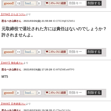
13
0
【2764】ひらまつスレ
より
恐るべき山師さん
:
2021/03/26(金) 21:55:08
ID:OTE3NjE5ZWS1
元取締役で退社された方には責任はないのでしょうか？
許されませんよ。
11
0
【3407】旭化成スレ
より
恐るべき山師さん
:
2021/03/19(金) 17:20:28
ID:MTllZWEwMTP0
MT5
0
0
【5609】日本鋳造スレ
より
恐るべき山師さん
:
2021/02/23(火) 19:38:35
ID:ZTlmZjI1YjSc