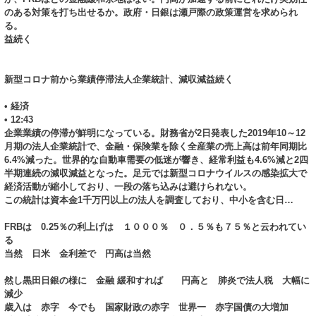
のある対策を打ち出せるか。政府・日銀は瀬戸際の政策運営を求められ
る。
益続く
新型コロナ前から業績停滞法人企業統計、減収減益続く
• 経済
• 12:43
企業業績の停滞が鮮明になっている。財務省が2日発表した2019年10～12
月期の法人企業統計で、金融・保険業を除く全産業の売上高は前年同期比
6.4%減った。世界的な自動車需要の低迷が響き、経常利益も4.6%減と2四
半期連続の減収減益となった。足元では新型コロナウイルスの感染拡大で
経済活動が縮小しており、一段の落ち込みは避けられない。
この統計は資本金1千万円以上の法人を調査しており、中小を含む日…
FRBは 0.25％の利上げは １０００％ ０．５％も７５％と云われてい
る
当然 日米 金利差で 円高は当然
然し黒田日銀の様に 金融 緩和すれば 円高と 肺炎で法人税 大幅に
減少
歳入は 赤字 今でも 国家財政の赤字 世界一 赤字国債の大増加