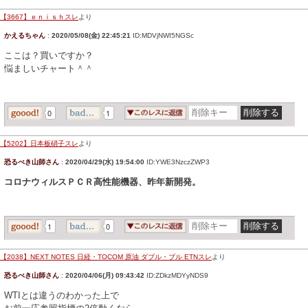
【3667】ｅｎｉｓｈスレ
より
かえるちゃん
:
2020/05/08(金) 22:45:21
ID:MDVjNWI5NGSc
ここは？買いですか？
悩ましいチャート＾＾
0
1
【5202】日本板硝子スレ
より
恐るべき山師さん
:
2020/04/29(水) 19:54:00
ID:YWE3NzczZWP3
コロナウィルスＰＣＲ高性能機器、昨年新開発。
1
0
【2038】NEXT NOTES 日経・TOCOM 原油 ダブル・ブル ETNスレ
より
恐るべき山師さん
:
2020/04/06(月) 09:43:42
ID:ZDkzMDYyNDS9
WTIとは違うのわかった上で