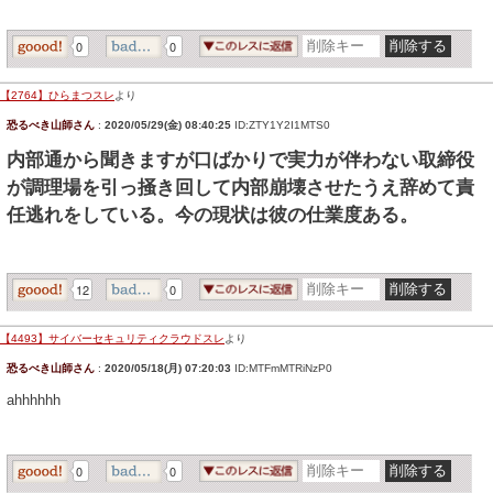
0
0
【2764】ひらまつスレ
より
恐るべき山師さん
:
2020/05/29(金) 08:40:25
ID:ZTY1Y2I1MTS0
内部通から聞きますが口ばかりで実力が伴わない取締役
が調理場を引っ掻き回して内部崩壊させたうえ辞めて責
任逃れをしている。今の現状は彼の仕業度ある。
12
0
【4493】サイバーセキュリティクラウドスレ
より
恐るべき山師さん
:
2020/05/18(月) 07:20:03
ID:MTFmMTRiNzP0
ahhhhhh
0
0