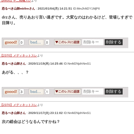
【6400】不二精機スレ
より
恐るべき山師mkfireさん
:
2021/01/04(月) 14:21:51
ID:MmJhM2Y1MjP6
drzさん、売りあおり言い過ぎです。大変なのはわかるけど、登場しすぎで
目障り。
0
0
【2370】メディネットスレ
より
恐るべき山師さん
:
2020/11/19(木) 14:25:46
ID:NmM2NjdhNmS1
あがる、、、？
3
1
【2370】メディネットスレ
より
恐るべき山師さん
:
2020/11/17(火) 23:11:02
ID:NmM2NjdhNmS1
次の総会はどうなるんですかね？