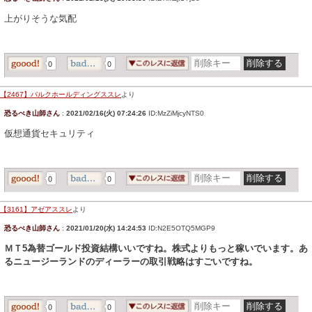
上がりそうな気配
0
0
【2467】バルクホールディングススレ
より
恐るべき山師さん
:
2021/02/16(火) 07:24:26
ID:MzZiMjcyNTS0
仮想通貨セキュリティ
0
0
【3161】アゼアススレ
より
恐るべき山師さん
:
2021/01/20(水) 14:24:53
ID:N2E5OTQ5MGP9
ＭＴ5為替ゴールド投資結構いいですね。株式よりもっと稼いでいます。あ
るニュージーランドのディーラーの取引戦略はすごいですね。
0
0