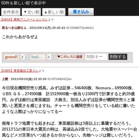
50件を新しい順で表示中
全件表示
▼古い順
▲新しい順
【4816】東映アニメーションスレ
より
恐るべき山師さん
:
2021/09/13(月) 20:40:43
ID:ODNlOTQxMzS1
これからあがるぜよ
2
0
【1885】東亜建設工業スレ
より
上髭
:
2021/09/10(金) 22:35:30
ID:NThlNDI4ZjSe
今日現在機関空売り残高。みずほ証券→546400株、Nomura→699000株、
ＵBS ＧＳ→274500株 計1519900株一株当り2300円で計算すると約35億
円。みずほ銀行は東亜建設 大株主。別法人みずほ証券が機関空売りと爆
買いと悪質さを感じますね。チャートも機関空売りをしている絵に書いた
ような上髭ばっかりになってるー
南海トラフ地震でも起きれば、東亜建設株は3倍以上に暴騰するだろう。
20113'11の東日本大震災の時は、高値込み2倍でした。大地震やスーパー台
風などメガ災害がいつ起きるか分からない。先物ヘッジは難しいだろう。