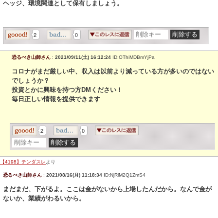
ヘッジ、環境関連として保有しましょう。
2
0
恐るべき山師さん
:
2021/09/11(土) 16:12:24
ID:OThiMDBmYjPa
コロナがまだ厳しい中、収入は以前より減っている方が多いのではない
でしょうか？
投資とかに興味を持つ方DMください！
毎日正しい情報を提供できます
2
0
【4198】テンダスレ
より
恐るべき山師さん
:
2021/08/16(月) 11:18:34
ID:NjRlM2Q1ZmS4
まだまだ、下がるよ。ここは金がないから上場したんだから。なんで金が
ないか、業績がわるいから。