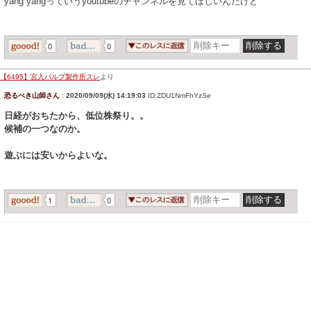
yang yangっていうyoutubeのチャンネルを見てほしいんだけど
0
0
【6495】宮入バルブ製作所スレ
より
恐るべき山師さん
:
2020/09/09(水) 14:19:03
ID:ZDU1NmFhYzSe
日経がおちたから、低位株祭り。。
候補の一つなのか。
遊ぶには安いからよいな。
1
0