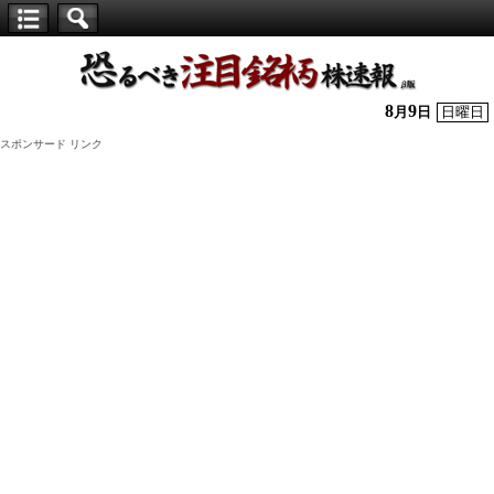
【仕
手
株】
8
9
月
日
日曜日
恐
スポンサード リンク
る
べ
き
注
目
銘
柄
株
速
報