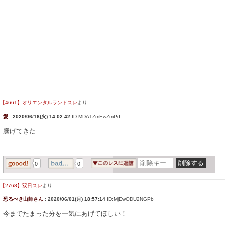
【4661】オリエンタルランドスレ
より
愛
:
2020/06/16(火) 14:02:42
ID:MDA1ZmEwZmPd
騰げてきた
0
0
【2768】双日スレ
より
恐るべき山師さん
:
2020/06/01(月) 18:57:14
ID:MjEwODU2NGPb
今までたまった分を一気にあげてほしい！