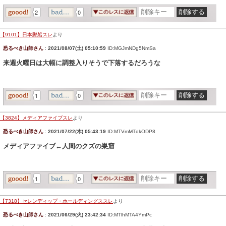
2
0
【9101】日本郵船スレ
より
恐るべき山師さん
:
2021/08/07(土) 05:10:59
ID:MGJmNDg5NmSa
来週火曜日は大幅に調整入りそうで下落するだろうな
1
0
【3824】メディアファイブスレ
より
恐るべき山師さん
:
2021/07/22(木) 05:43:19
ID:MTVmMTdkODP8
メディアファイブ←人間のクズの巣窟
1
0
【7318】セレンディップ・ホールディングススレ
より
恐るべき山師さん
:
2021/06/29(火) 23:42:34
ID:MTlhMTA4YmPc