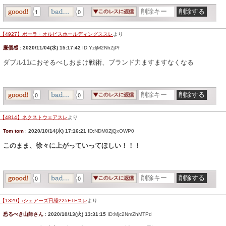
1
0
【4927】ポーラ・オルビスホールディングススレ
より
廉価感
:
2020/11/04(水) 15:17:42
ID:YzljM2NhZjPf
ダブル11におそるべしおまけ戦術、ブランド力ますますなくなる
0
0
【4814】ネクストウェアスレ
より
Tom tom
:
2020/10/14(水) 17:16:21
ID:NDM0ZjQxOWP0
このまま、徐々に上がっていってほしい！！！
0
0
【1329】iシェアーズ日経225ETFスレ
より
恐るべき山師さん
:
2020/10/13(火) 13:31:15
ID:Mjc2NmZhMTPd