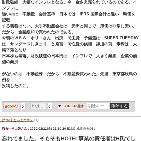
財政破綻 大幅なインフレとなる。今 金さえ売られているのである。イ
ンフレに
強いのは 不動産 会計基準 日本では IFRS 国際会計と違い 時価を
記載
する義務はない。大手不動産会社は 安田と同じで 簿価は非常に安い。
だから 金融緩和で買われたのである。
今朝のＷＢＳ ホリコさん 出演 民主党 予備選は SUPER TUESDAY
は サンダースにきまり、と発言 同性愛の候補 辞退の前 米株は 大
幅下落となり
日本株も暴落、財政破綻の日本円は インフレで 大きく棄損 企業の価
値の棄損
がないのは 不動産株 だから 不動産株買われた。先週 東京都競馬の
例を
投稿したのに。
0
0
【2764】ひらまつスレ
より
恐るべき山師さん
:
2020/02/21(金) 21:10:20
ID:M2IxMTM4MDSe
忘れてました。そもそもHOTEL事業の責任者はH氏でし