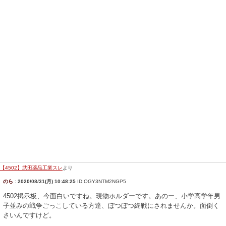
【4502】武田薬品工業スレ
より
のら
:
2020/08/31(月) 10:48:25
ID:OGY3NTM2NGP5
4502掲示板、今面白いですね。現物ホルダーです。あのー、小学高学年男
子並みの戦争ごっこしている方達、ぼつぼつ終戦にされませんか。面倒く
さいんですけど。