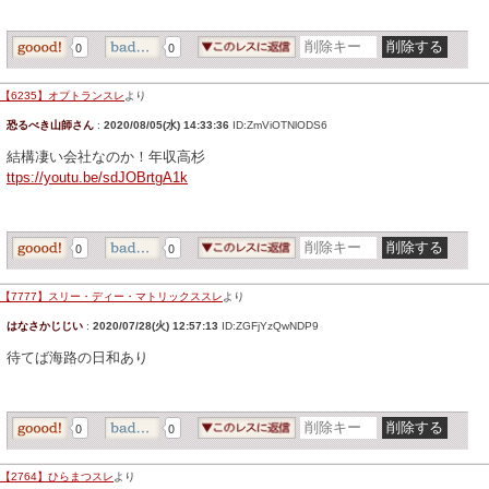
0
0
【6235】オプトランスレ
より
恐るべき山師さん
:
2020/08/05(水) 14:33:36
ID:ZmViOTNlODS6
結構凄い会社なのか！年収高杉
ttps://youtu.be/sdJOBrtgA1k
0
0
【7777】スリー・ディー・マトリックススレ
より
はなさかじじい
:
2020/07/28(火) 12:57:13
ID:ZGFjYzQwNDP9
待てば海路の日和あり
0
0
【2764】ひらまつスレ
より