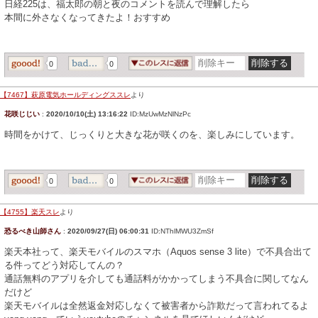
日経225は、福太郎の朝と夜のコメントを読んで理解したら
本間に外さなくなってきたよ！おすすめ
0
0
【7467】萩原電気ホールディングススレ
より
花咲じじい
:
2020/10/10(土) 13:16:22
ID:MzUwMzNlNzPc
時間をかけて、じっくりと大きな花が咲くのを、楽しみにしています。
0
0
【4755】楽天スレ
より
恐るべき山師さん
:
2020/09/27(日) 06:00:31
ID:NThlMWU3ZmSf
楽天本社って、楽天モバイルのスマホ（Aquos sense 3 lite）で不具合出て
る件ってどう対応してんの？
通話無料のアプリを介しても通話料がかかってしまう不具合に関してなん
だけど
楽天モバイルは全然返金対応しなくて被害者から詐欺だって言われてるよ