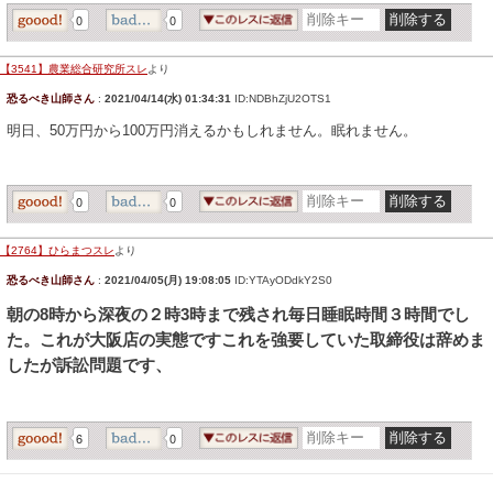
0
0
【3541】農業総合研究所スレ
より
恐るべき山師さん
:
2021/04/14(水) 01:34:31
ID:NDBhZjU2OTS1
明日、50万円から100万円消えるかもしれません。眠れません。
0
0
【2764】ひらまつスレ
より
恐るべき山師さん
:
2021/04/05(月) 19:08:05
ID:YTAyODdkY2S0
朝の8時から深夜の２時3時まで残され毎日睡眠時間３時間でし
た。これが大阪店の実態ですこれを強要していた取締役は辞めま
したが訴訟問題です、
6
0