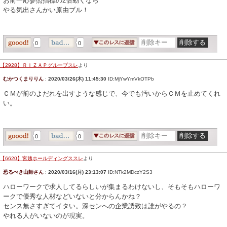
お前一応参照指標の2倍動くなら
やる気出さんかい原由ブル！
0
0
【2928】ＲＩＺＡＰグループスレ
より
むかつくまりりん
:
2020/03/26(木) 11:45:30
ID:MjYwYmVkOTPb
ＣＭが前のよだれを出すような感じで、今でも汚いからＣＭを止めてくれ
い。
0
0
【6620】宮越ホールディングススレ
より
恐るべき山師さん
:
2020/03/16(月) 23:13:07
ID:NTk2MDczY2S3
ハローワークで求人してるらしいが集まるわけないし、そもそもハローワ
ークで優秀な人材などいないと分からんかね？
センス無さすぎてイタい。深センへの企業誘致は誰がやるの？
やれる人がいないのが現実。