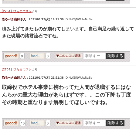
【2764】ひらまつスレ
より
恐るべき山師さん
:
2021/01/12(火) 16:21:30
ID:NWZjNWUwNzSe
積み上げてきたものが崩れてしまいます。自己満足わ繰り返して
きた現場の諸君流石ですね。
9
0
【2764】ひらまつスレ
より
恐るべき山師さん
:
2021/01/07(木) 21:51:38
ID:NWZjNWUwNzSe
取締役でホテル事業に携わってた人間が退職するにはな
んらかの重大な理由があらはずです。。この下降も丁度
その時期と重なります解明してほしいですね。
10
0