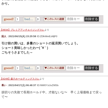
かり。
1
0
【4934】プレミアアンチエイジングスレ
より
囚人
:
2021/06/15(火) 15:29:58
ID:ZDlhMmEzMjP0
引け前の買いは、多量のショートの返済買いでしょう。
ショート美味しかったわー( ´∀｀)
ごちそうさまでした～
1
0
【4249】森六ホールディングススレ
より
長い
:
2021/04/17(土) 06:48:37
ID:NWI0YzUxZWSb
損切りの失敗で長期ホールド中。才能ないな〜 早く上場価格まで戻っ
て〜