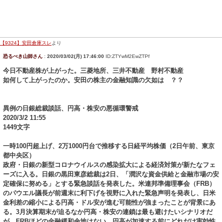
【9324】安田倉庫スレ
より
恐るべき山師さん
:
2020/03/02(月) 17:46:00
ID:ZTYwM2EwZTPf
今日不動産株が上がった。三菱地所、三井不動産 野村不動産
如何して上がったのか。安田の株主の金融知識の欠如は ？？
異例の日銀総裁談話、円高・株安の悪循環警戒
2020/3/2 11:55
1449文字
一時100円超上げ、2万1000円台で推移する日経平均株価（2日午前、東京
都中央区）
政府・日銀の新型コロナウイルスの感染拡大による経済対策が新たなフェ
ーズに入る。日銀の黒田東彦総裁は2日、「潤沢な資金供給と金融市場の安
定確保に努める」とする緊急談話を発表した。米連邦準備理事会（FRB）
のパウエル議長が前週末に利下げを視野に入れた緊急声明を発表し、日米
金利差の縮小による円高・ドル安が進む可能性が強まったことが背景にあ
る。3月決算期末が迫るなか円高・株安の連鎖は最も避けたいシナリオだ
が、FRBほどの金融緩和余地はない。円高が加速する前にどれだけ実効性