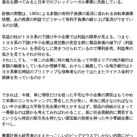
過去を調べてみると日本でのフレッドシーガル事業に失敗している。
財務の実態は、LBOによる多額の有利子負債の返済に追われる自転車操業
状態。あの程度の利益でどうやって有利子負債の繰り上げ返済ができてい
るのか謎。
収益の柱がトヨタ系の下請け中小企業では利益の限界が見える。つまり、
トヨタ系の下請け中小企業は発注数の安定を餌に製品単価の値下げ（利益
コントロール）を否応なしに突きつけられているので薄利多売。利益率の
低さを見てもそれが分かる。
それにしても、一体この企業に何の魅力があって中部エリアの地方銀行は
多額の融資をしているのか理解不能。おそらく融資している地方銀行はト
ヨタ系磐石神話のプリミティブな信奉者なのか？はたまたマイナス金利で
節操を失っているのか？
できれば、今後、単に増収だけを狙った不毛な中小企業の買収はもうやめ
て本業のコンサルティングに専念した方が良い。本当に残さなければなら
ない中小企業は大手取引先企業が何とかするはず。部品の供給が止まって
一番困るのは誰かを考えてみればわかること。仮に社会貢献的に買収する
というなら特定の取引先を持たない国宝級の技術を持った中小零細企業に
すべし。
事業計画も経営者のええかっこしいのビッグマウスでしかない内容にがっ