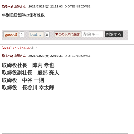
恐るべき山師さん
:
2021/03/26(金) 22:22:03
ID:OTE3NjE5ZWS1
年別旧経営陣の保有株数
2
0
【2764】ひらまつスレ
より
恐るべき山師さん
:
2021/03/26(金) 22:10:31
ID:OTE3NjE5ZWS1
取締役社長 陣内 孝也
取締役副社長 服部 亮人
取締役 中谷 一則
取締役 長谷川 幸太郎