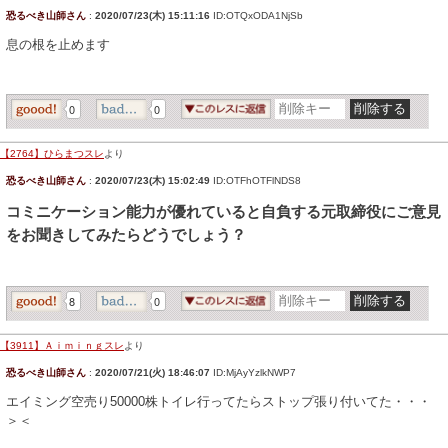
恐るべき山師さん
:
2020/07/23(木) 15:11:16
ID:OTQxODA1NjSb
息の根を止めます
0
0
【2764】ひらまつスレ
より
恐るべき山師さん
:
2020/07/23(木) 15:02:49
ID:OTFhOTFlNDS8
コミニケーション能力が優れていると自負する元取締役にご意見
をお聞きしてみたらどうでしょう？
8
0
【3911】Ａｉｍｉｎｇスレ
より
恐るべき山師さん
:
2020/07/21(火) 18:46:07
ID:MjAyYzlkNWP7
エイミング空売り50000株トイレ行ってたらストップ張り付いてた・・・
＞＜