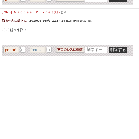
【7095】Ｍａｃｂｅｅ Ｐｌａｎｅｔスレ
より
恐るべき山師さん
:
2020/06/16(火) 22:34:14
ID:NTRmNjAwYjS7
ここはやばい
0
0