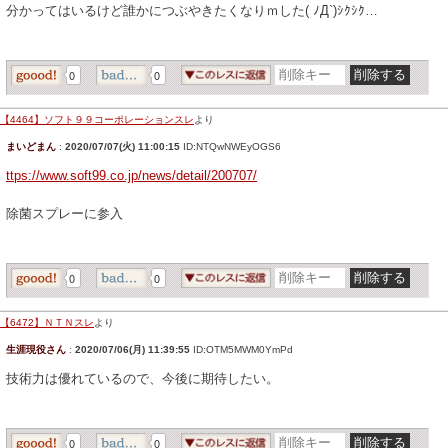
分かってはいるけど誰かにつぶやきたくなりｍした( ﾉД`)ｼｸｼｸ…
0
0
【4464】ソフト９９コーポレーションスレ
より
まいどまん
:
2020/07/07(火) 11:00:15
ID:NTQwNWEyOGS6
ttps://www.soft99.co.jp/news/detail/200707/
除菌スプレーに参入
0
0
【6472】ＮＴＮスレ
より
生涯現役さん
:
2020/07/06(月) 11:39:55
ID:OTM5MWM0YmPd
技術力は優れているので、今後に期待したい。
0
0