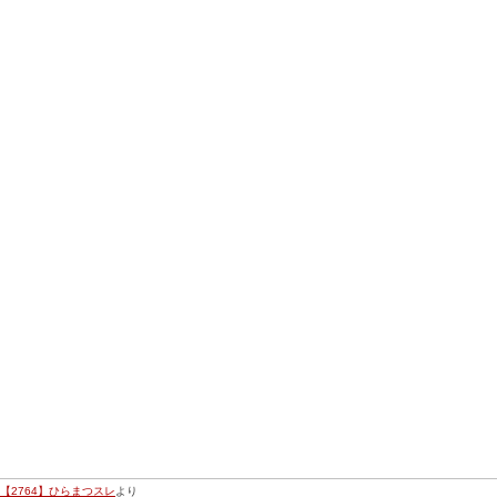
【2764】ひらまつスレ
より