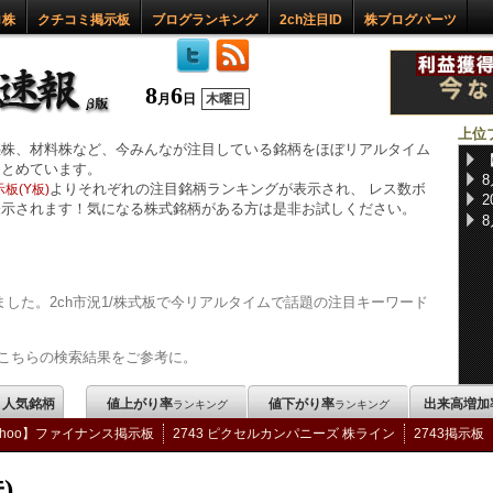
ロ株
クチコミ掲示板
ブログランキング
2ch注目ID
株ブログパーツ
8
6
月
日
木曜日
上位
惑株、材料株など、今みんなが注目している銘柄をほぼリアルタイム
まとめています。
よりそれぞれの注目銘柄ランキングが表示され、 レス数ボ
板(Y板)
表示されます！気になる株式銘柄がある方は是非お試しください。
した。2ch市況1/株式板で今リアルタイムで話題の注目キーワード
こちらの検索結果をご参考に。
m 人気銘柄
値上がり率
値下がり率
出来高増加
ランキング
ランキング
ahoo】ファイナンス掲示板
2743 ピクセルカンパニーズ 株ライン
2743掲示板
)