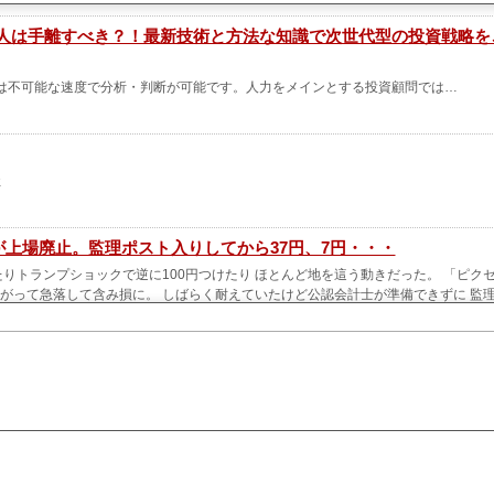
る人は手離すべき？！最新技術と方法な知識で次世代型の投資戦略を
は不可能な速度で分析・判断が可能です。人力をメインとする投資顧問では…
社
が上場廃止。監理ポスト入りしてから37円、7円・・・
げたりトランプショックで逆に100円つけたり ほとんど地を這う動きだった。 「ピク
上がって急落して含み損に。 しばらく耐えていたけど公認会計士が準備できずに 監
認会計士が決まって監理ポスト除外されると 期待し…
は理由がある！ - 2025/12/16
)。ここまでの暴落に至った経緯を、日足チャートと、ニュース、ブログ、掲示板での
ダウン2025/12/08(月曜日)前日比：+14.8% 大幅アップ！2025/12