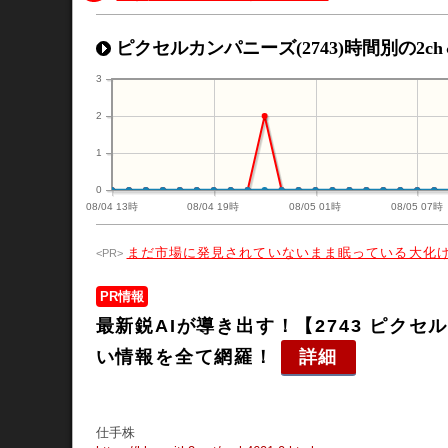
ピクセルカンパニーズ(2743)時間別の2ch
3
2
1
0
08/04 13時
08/04 19時
08/05 01時
08/05 07時
まだ市場に発見されていないまま眠っている大化
PR情報
最新鋭AIが導き出す！【2743 ピク
い情報を全て網羅！
詳細
仕手株