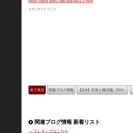
https://blog.with2.net/rank4601-0.html
スポンサード リンク
全て表示
関連ブログ情報
【2ch】市況１/株式板（5ch）
関連ブログ情報 新着リスト
→ ランキングはこちら