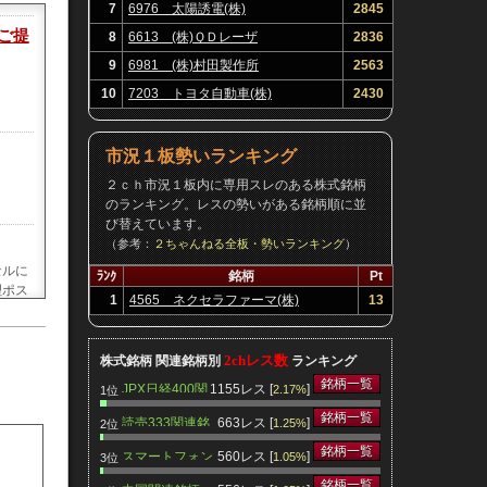
7
6976 太陽誘電(株)
2845
ご提
8
6613 (株)ＱＤレーザ
2836
9
6981 (株)村田製作所
2563
10
7203 トヨタ自動車(株)
2430
市況１板勢いランキング
２ｃｈ市況１板内に専用スレのある株式銘柄
のランキング。レスの勢いがある銘柄順に並
び替えています。
（参考：
２ちゃんねる全板・勢いランキング
）
セルに
ﾗﾝｸ
銘柄
Pt
理ポス
1
4565 ネクセラファーマ(株)
13
2chレス数
株式銘柄 関連銘柄別
ランキング
銘柄一覧
JPX日経400関
1155レス [
]
2.17%
1位
反応と
連銘柄
銘柄一覧
読売333関連銘
663レス [
]
1.25%
2位
柄
銘柄一覧
スマートフォン
560レス [
]
1.05%
3位
関連銘柄
銘柄一覧