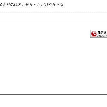
済んだのは運が良かっただけやからな
0.net
ムでなんか歌うやつ、マジで不快すぎてモニター叩き割りたく