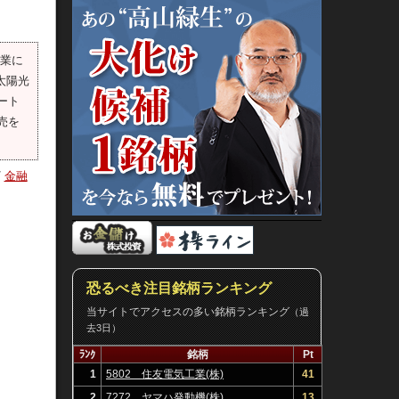
事業に
太陽光
ート
売を
/
金融
恐るべき注目銘柄ランキング
当サイトでアクセスの多い銘柄ランキング
（過
去3日）
ﾗﾝｸ
銘柄
Pt
1
5802 住友電気工業(株)
41
2
7272 ヤマハ発動機(株)
13