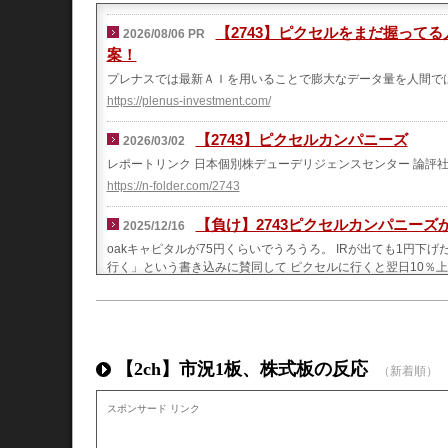
【2743】ピクセルをまだ握って
2026/08/06 PR
案！
プレナスでは最新ＡＩを用いることで膨大なデータ量を人間で
https://plenus-investment.com/
【2743】ピクセルカンパニーズ
2026/03/02
レポートリンク 日本個別株デューデリジェンスセンター 論評
https://n-folder.com/2743
【負け】2743ピクセルカンパニーズ
2025/12/16
oakキャピタルが75円くらいでうろうろ。 IRが出ても1円下
行く」という書き込みに賛同して ピクセルに行くと翌日10％
トの検討に入ったと。 ここで逃げるべきだった。 それでも公
http://akiyosiko.seesaa.net/article/519487415.html
ピクセルカンパニーズ(2743)の株価急落に
2025/12/16
【2ch】市況1板、株式板の反応
このところ株価が暴落しているピクセルカンパニーズ(2743
（新着順）
共に振り返ってみます。2025/12/05(金曜日)前日比：-12.9% 大幅
https://rizumunet.blog.jp/archives/1085213961.html
スポンサード リンク