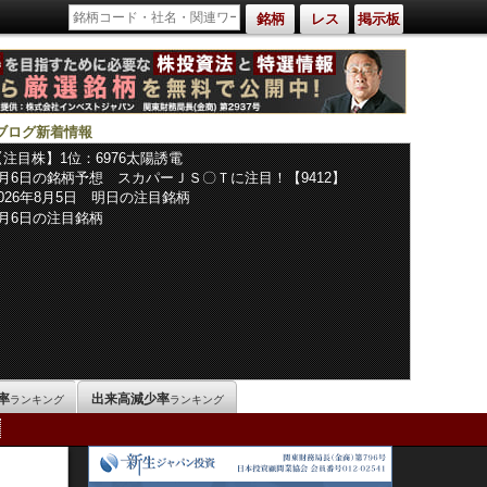
銘柄
レス
掲示板
ブログ新着情報
【注目株】1位：6976太陽誘電
8月6日の銘柄予想 スカパーＪＳ〇Ｔに注目！【9412】
2026年8月5日 明日の注目銘柄
8月6日の注目銘柄
率
出来高減少率
ランキング
ランキング