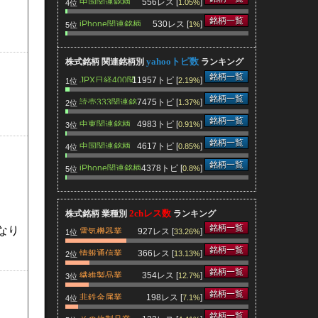
中国関連銘柄
556レス [
]
1.05%
4位
銘柄一覧
iPhone関連銘柄
530レス [
]
1%
5位
yahooトピ数
株式銘柄 関連銘柄別
ランキング
銘柄一覧
JPX日経400関
11957トピ [
]
2.19%
1位
連銘柄
銘柄一覧
読売333関連銘
7475トピ [
]
1.37%
2位
柄
銘柄一覧
中東関連銘柄
4983トピ [
]
0.91%
3位
銘柄一覧
中国関連銘柄
4617トピ [
]
0.85%
4位
銘柄一覧
iPhone関連銘柄
4378トピ [
]
0.8%
5位
2chレス数
株式銘柄 業種別
ランキング
銘柄一覧
なり
電気機器業
927レス [
]
33.26%
1位
銘柄一覧
情報通信業
366レス [
]
13.13%
2位
銘柄一覧
繊維製品業
354レス [
]
12.7%
3位
銘柄一覧
非鉄金属業
198レス [
]
7.1%
4位
銘柄一覧