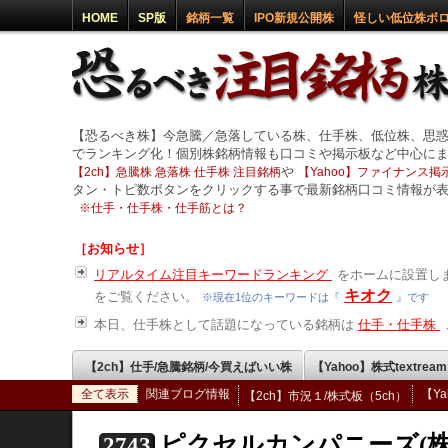
HOME
SP版
銘柄一覧
IPO新規公開株
怪しい低位株ボ
【恐るべき株】今急騰／急落している株、仕手株、低位株、思
でランキング化！個別株銘柄情報も口コミや掲示板など中心に
や
【2ch】急騰株 急落株 仕手株 注目銘柄
【Yahoo】ファイナンス掲示
タン・トピ数ボタンをクリックする事で最新銘柄口コミ情報が
※
仕手・仕手株・仕手筋とは？
［お知らせ］
リアルタイム注目キーワードランキング
をホームに設置しま
キオク
をご覧ください。
※現在1位のキーワードは『
』です
本日、仕手株として話題になっている銘柄は
仕手・仕手株
【2ch】仕手/急騰銘柄/今買えばいい株
【Yahoo】株式textrea
全て表示
関連ブログ情報
【Y
【2ch】市況１/株式板（5ch）
ピクセルカンパニーズ(株
2743