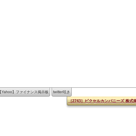
【Yahoo】ファイナンス掲示板
twitter呟き
［2743］ピクセルカンパニーズ 株式