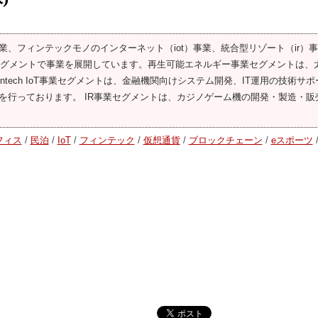
、フィンテックモノのインターネット（iot）事業、統合型リゾート（ir）
業セグメントで事業を展開しています。再生可能エネルギー事業セグメントは、
tech IoT事業セグメントは、金融機関向けシステム開発、IT運用の技術サポ
を行っております。 IR事業セグメントは、カジノゲーム機の開発・製造・販
フィス
/
民泊
/
IoT
/
フィンテック
/
仮想通貨
/
ブロックチェーン
/
eスポーツ