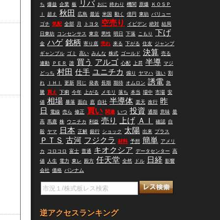
リバ
ち
爆益
企業
板
おに
終わり
機関
原爆
ＫＯＳＰ
秋田
Ｉ
超え
広島
最近
米国
動く
億円
東紡
バリュー
空売り
ゴチ
気配
全部
月
トヨタ
イビデン
絶対
結局
下げ
日東紡
コンセンサス
東京
男性
明日
下落
こもり
ハゲ
銘柄
金
寄り底
売れ
来る
下がる
住友
ジャンプ
決算
ギャンブル
ゴミ
高い
みんな
株式
ゴールド
売る
買う
アルゴ
半導
連動
ＰＥＲ
誰
心配
上昇
マジ
村田
仕手
ユニチカ
どっち
煽り
ヤマハ
強い
割
誘電
れ
ＩＨＩ
更新
同じ
発表
長期
期待
オムロン
急
騰
買え
下痢
今年
上がる
メモリ
落ち
本当
場中
市場
安
相場
半導体
昨
値
暴落
面白
底
自社
楽天
改行
日
買い
投資
電線
売ら
修正
関連
いつ
通期
意味
最
売り
上げ
ＡＩ
高
馬鹿
株
ウニチカ
利益
確認
自
日本
太陽
殺
ヤマ
正解
銀行
ショック
出来
プラス
ＰＴＳ
古河
フジクラ
簡単
材料
予想
アメリ
キオクシア
カ
コロコロ
富士
普通
データセンター
高
任天堂
日経
値
人生
電力
東レ
殿方
全然
ドル
影響
会社
価格
バンナム
逆アクセスランキング