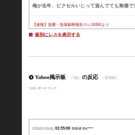
俺が去年、ピクセルいじって遊んでても無傷で
【速報】急騰・急落銘柄報告スレ19360
より
868
14:25:27
:山師さん＠トレード中 ：2026/07/23(木)
ID:5tVcbs9d
板別にレスを表示する
最近GoogleピクセルのCMだと思うけど、
韓国の女グループが昔流行ったマカレナのリズ
(´・ω・｀)
Yahoo掲示板
の反応
（Y板）
（新着順）
スポンサード リンク
01:55:00
2026/01/16(金)
投稿者:8fa*****