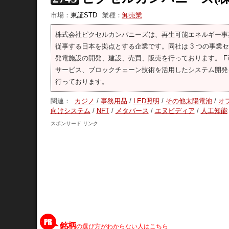
市場：
東証STD
業種：
卸売業
株式会社ピクセルカンパニーズは、再生可能エネルギー事業
従事する日本を拠点とする企業です。同社は 3 つの事
発電施設の開発、建設、売買、販売を行っております。 Fin
サービス、ブロックチェーン技術を活用したシステム開発
行っております。
関連：
カジノ
/
事務用品
/
LED照明
/
その他太陽電池
/
オ
向けシステム
/
NFT
/
メタバース
/
エヌビディア
/
人工知能
スポンサード リンク
銘柄
の選び方がわからない人はこちら