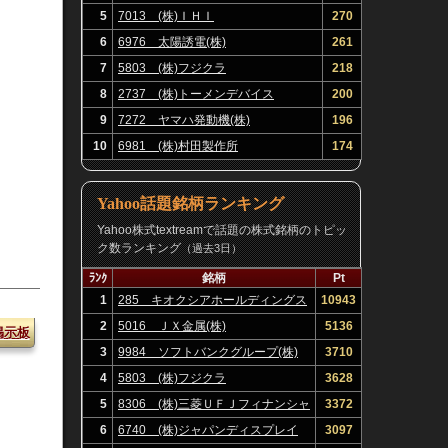
5
7013 (株)ＩＨＩ
270
6
6976 太陽誘電(株)
261
7
5803 (株)フジクラ
218
8
2737 (株)トーメンデバイス
200
9
7272 ヤマハ発動機(株)
196
10
6981 (株)村田製作所
174
Yahoo話題銘柄ランキング
Yahoo株式textreamで話題の株式銘柄のトピッ
ク数ランキング
（過去3日）
ﾗﾝｸ
銘柄
Pt
1
285 キオクシアホールディングス
10943
(株)
2
5016 ＪＸ金属(株)
5136
掲示板
3
9984 ソフトバンクグループ(株)
3710
4
5803 (株)フジクラ
3628
5
8306 (株)三菱ＵＦＪフィナンシャ
3372
ル・グループ
6
6740 (株)ジャパンディスプレイ
3097