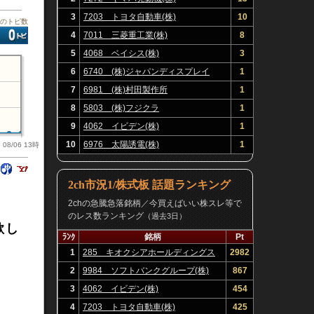
3
7203 トヨタ自動車(株)
10
板のトピ数
4
7011 三菱重工業(株)
8
5
4068 ベイシス(株)
3
6
6740 (株)ジャパンディスプレイ
1
7
6981 (株)村田製作所
1
8
5803 (株)フジクラ
1
9
4062 イビデン(株)
1
10
6976 太陽誘電(株)
1
08/06 13時
2ch市況1/株式板 話題ランキング
2chの急騰急落銘柄／今買えばいい株スレ等で
のレス数ランキング
（過去3日）
欲し
ﾗﾝｸ
銘柄
Pt
1
285 キオクシアホールディングス
2982
(株)
2
9984 ソフトバンクグループ(株)
867
3
4062 イビデン(株)
454
4
7203 トヨタ自動車(株)
425