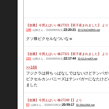
【急騰】今買えばいい株27321【双子産まれました】
より
188
22:20:21
:山師さん：2026/08/04(火)
ID:GXoOA9NS.net
クソ株ピクセルなついなｗ
【急騰】今買えばいい株27321【双子産まれました】
より
181
22:17:44
:山師さん：2026/08/04(火)
ID:GL0+wK/f.net
>>166
フジクラは持ちっぱなしではないけどテンバガ
ピクセルカンパニーズはテンバガーになたけど
ました
【急騰】今買えばいい株27248【】
より
83
20:59:17
:山師さん：2026/07/28(火)
ID:2NxlJAiX.net