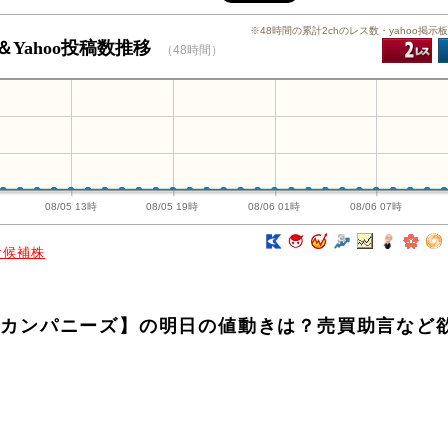
※48時間の累計2chのレス数・yahoo掲示
＆Yahoo投稿数推移
（48時間）
08/05 13時
08/05 19時
08/06 01時
08/06 07時
け候補株
セルカンパニーズ】の明日の値動きは？売買助言など