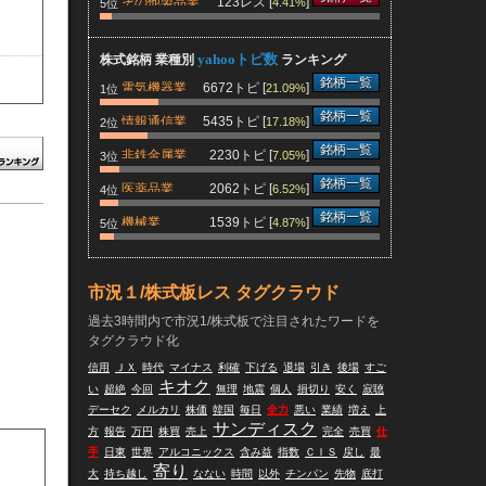
その他製品業
123レス [
]
4.41%
5位
yahooトピ数
株式銘柄 業種別
ランキング
銘柄一覧
電気機器業
6672トピ [
]
21.09%
1位
銘柄一覧
情報通信業
5435トピ [
]
17.18%
2位
銘柄一覧
非鉄金属業
2230トピ [
]
7.05%
3位
なる
銘柄一覧
医薬品業
2062トピ [
]
6.52%
4位
銘柄一覧
機械業
1539トピ [
]
4.87%
5位
市況１/株式板レス タグクラウド
過去3時間内で市況1/株式板で注目されたワードを
タグクラウド化
信用
ＪＸ
時代
マイナス
利確
下げる
退場
引き
後場
すご
キオク
い
超絶
今回
無理
地震
個人
損切り
安く
寂聴
デーセク
メルカリ
株価
韓国
毎日
全力
悪い
業績
増え
上
サンディスク
方
報告
万円
株買
売上
完全
売買
仕
手
日東
世界
アルコニックス
含み益
指数
ＣＩＳ
戻し
最
寄り
大
持ち越し
なない
時間
以外
チンパン
先物
底打