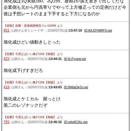
旭化成は1Q実績160、2Q155、通期157据え置きで出してたな
企業側も元から円高寄りでやって上方修正っての定例だけど今
後は予想レートのまま下手すると下方になるのか
【速報】急騰・急落銘柄報告スレ19386
より
651
:山師さん＠トレード中 ：2026/07/31(金)
13:47:19
ID:KKJ0YMRF0.net
旭化成ひどい値動きしとった
【急騰】今買えばいい株27269【相楊】
より
425
:山師さん：2026/07/31(金)
13:44:31
ID:fLtTynew.net
旭化成下げすぎだろ
【急騰】今買えばいい株27269【相楊】
より
416
:山師さん：2026/07/31(金)
13:43:03
ID:8WtaDkGl.net
旭化成とケミカル 握っとけ
第二のレゾナックだぞ
【急騰】今買えばいい株27268【相楊】
より
781
:山師さん：2026/07/31(金)
12:45:32
ID:qAp9ClXx.net