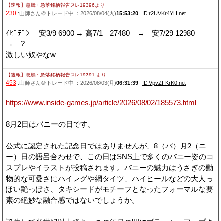
【速報】急騰・急落銘柄報告スレ19396
より
230
:山師さん＠トレード中 ：2026/08/04(火)
15:53:20
ID:r2UVKr4YH.net
ｲﾋﾞﾃﾞﾝ 安3/9 6900 → 高7/1 27480 → 安7/29 12980
→ ?
激しい奴やなw
【速報】急騰・急落銘柄報告スレ19391
より
453
:山師さん＠トレード中 ：2026/08/03(月)
06:31:39
ID:VpvZFKrK0.net
https://www.inside-games.jp/article/2026/08/02/185573.html
8月2日はバニーの日です。
公式に認定された記念日ではありませんが、8（バ）月2（ニ
ー）日の語呂合わせで、この日はSNS上で多くのバニー姿のコ
スプレやイラストが投稿されます。バニーの魅力はうさぎの動
物的な可愛さにハイレグや網タイツ、ハイヒールなどの大人っ
ぽい艶っぽさ、タキシードがモチーフとなったフォーマルな要
素の絶妙な融合感ではないでしょうか。