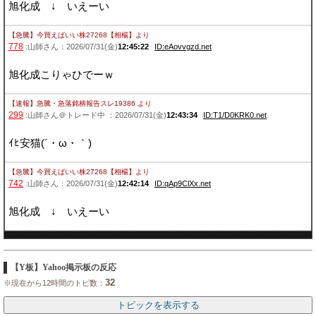
旭化成 ↓ いえーい
【急騰】今買えばいい株27268【相楊】
より
778
:山師さん：2026/07/31(金)
12:45:22
ID:eAovvgzd.net
旭化成こりゃひでーｗ
【速報】急騰・急落銘柄報告スレ19386
より
299
:山師さん＠トレード中 ：2026/07/31(金)
12:43:34
ID:T1/D0KRK0.net
ｲﾋ安猫(´・ω・｀)
【急騰】今買えばいい株27268【相楊】
より
742
:山師さん：2026/07/31(金)
12:42:14
ID:qAp9ClXx.net
旭化成 ↓ いえーい
【Y板】Yahoo掲示板の反応
32
※現在から12時間のトピ数：