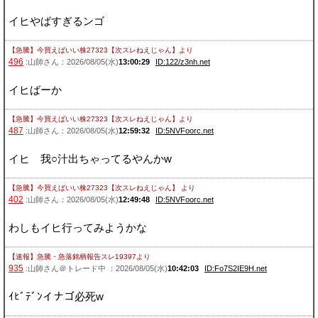
イヒやばすぎるンゴ
【急騰】今買えばいい株27323【次スレねえじゃん】
より
496
:山師さん：2026/08/05(水)
13:00:29
ID:122/z3nh.net
イヒばーか
【急騰】今買えばいい株27323【次スレねえじゃん】
より
487
:山師さん：2026/08/05(水)
12:59:32
ID:5NVFoorc.net
イヒ 我○汁出ちゃってるやんかw
【急騰】今買えばいい株27323【次スレねえじゃん】
より
402
:山師さん：2026/08/05(水)
12:49:48
ID:5NVFoorc.net
わしもイヒ行ってみようかな
【速報】急騰・急落銘柄報告スレ19397
より
935
:山師さん＠トレード中 ：2026/08/05(水)
10:42:03
ID:Fo7S2IE9H.net
ｲﾋﾞﾃﾞﾝイナゴ必死w