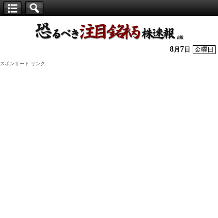
【仕
手
株】
8
7
月
日
金曜日
恐
スポンサード リンク
る
べ
き
注
目
銘
柄
株
速
報