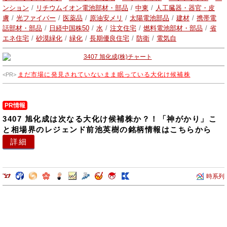
製品などを提供しています。また、プラントエンジニアリング、環境エ
ンション
/
リチウムイオン電池部材・部品
/
中東
/
人工臓器・器官・皮
ンジニアリング、各種研究・情報提供事業、人材派遣・紹介サービスも
膚
/
光ファイバー
/
医薬品
/
原油安メリ
/
太陽電池部品
/
建材
/
携帯電
行っております。
話部材・部品
/
日経中国株50
/
水
/
注文住宅
/
燃料電池部材・部品
/
省
エネ住宅
/
砂漠緑化
/
緑化
/
長期優良住宅
/
防衛
/
電気自
まだ市場に発見されていないまま眠っている大化け候補株
PR情報
3407 旭化成は次なる大化け候補株か？！「神がかり」こ
と相場界のレジェンド前池英樹の銘柄情報はこちらから
詳細
時系列