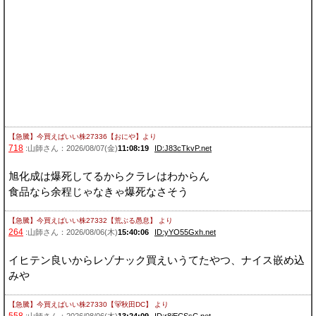
【急騰】今買えばいい株27336【おにや】
より
718
:山師さん：2026/08/07(金)
11:08:19
ID:J83cTkvP.net
旭化成は爆死してるからクラレはわからん
食品なら余程じゃなきゃ爆死なさそう
【急騰】今買えばいい株27332【荒ぶる愚息】
より
264
:山師さん：2026/08/06(木)
15:40:06
ID:yYO55Gxh.net
イヒテン良いからレゾナック買えいうてたやつ、ナイス嵌め込
みや
【急騰】今買えばいい株27330【🐻秋田DC】
より