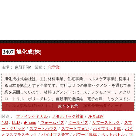
3407
旭化成(株)
市場：
東証PRM
業種：
化学業
旭化成株式会社は、主に材料事業、住宅事業、ヘルスケア事業に従事す
る日本を拠点とする企業です。同社は 3 つの事業セグメントを通じて事
業を展開しています。材料セグメントでは、スチレンモノマー、アクリ
ロニトリル、ポリエチレン、自動車関連繊維、電子材料、ミックスドシ
グナル大規模集積回路（lsi）、ホール素子、深紫外発光ダイオード
（led）、医薬品および食品添加物などを提供しています。住宅事業で
関連：
ファインケミカル
/
メタボリック対策
/
JPX日経
は、建築請負、リフォーム等の住宅関連事業、軽量気泡コンクリート
400
/
LED
/
iPhone
/
ウォームビズ
/
クールビズ
/
サマーストック
/
スマ
（alc）、断熱材等を提供しております。ヘルスケア事業では、医薬品、
ートグリッド
/
スマートハウス
/
スマートフォン
/
ハイブリッド車
/
バイ
血液透析・成分除去関連機器、ウイルス除去フィルター、心肺蘇生関連
オマスプラスチック
/
バイオマス発電
/
パワー半導体
/
ペットボトル
/
マ