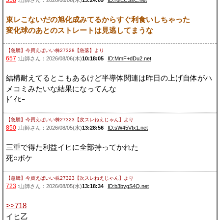
558
:山師さん：2026/08/06(木)
13:24:09
ID:r8iECSsC.net
東レこないだの旭化成みてるからすぐ利食いしちゃった
変化球のあとのストレートは見逃してまうな
【急騰】今買えばいい株27328【急落】
より
657
:山師さん：2026/08/06(木)
10:18:05
ID:MmF+dDu2.net
結構耐えてるとこもあるけど半導体関連は昨日の上げ自体がハ
メコミみたいな結果になってんな
ﾄﾞｲﾋｰ
【急騰】今買えばいい株27323【次スレねえじゃん】
より
850
:山師さん：2026/08/05(水)
13:28:56
ID:sW45Vfx1.net
三重で得た利益イヒに全部持ってかれた
死○ボケ
【急騰】今買えばいい株27323【次スレねえじゃん】
より
723
:山師さん：2026/08/05(水)
13:18:34
ID:b3bygS4Q.net
>>718
イヒ乙