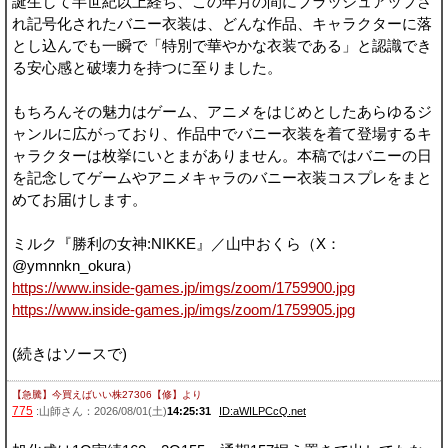
誕生して半世紀以上経ち、この年月の間にブラッシュアップさ
れ記号化されたバニー衣装は、どんな作品、キャラクターに落
とし込んでも一瞬で「特別で華やかな衣装である」と認識でき
る安心感と破壊力を持つに至りました。
もちろんその魅力はゲーム、アニメをはじめとしたあらゆるジ
ャンルに広がっており、作品中でバニー衣装を着て登場するキ
ャラクターは枚挙にいとまがありません。本稿ではバニーの日
を記念してゲームやアニメキャラのバニー衣装コスプレをまと
めてお届けします。
ミルク『勝利の女神:NIKKE』／山中おくら（X：
@ymnnkn_okura）
https://www.inside-games.jp/imgs/zoom/1759900.jpg
https://www.inside-games.jp/imgs/zoom/1759905.jpg
(続きはソースで)
【急騰】今買えばいい株27306【修】
より
775
:山師さん：2026/08/01(土)
14:25:31
ID:aWILPCcQ.net