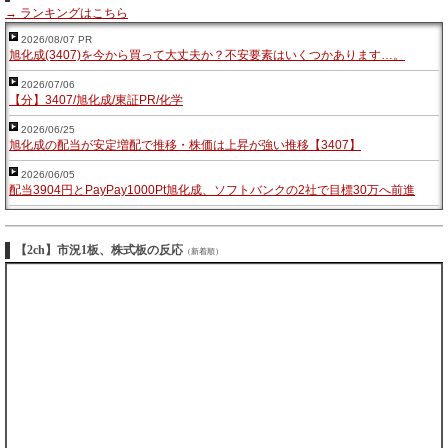
→ ランキングはこちら
2026/08/07 PR
旭化成(3407)を今から買って大丈夫か？不安要素はいくつかあります…。
2026/07/06
【分】3407/旭化成/東証PR/化学
2026/06/25
旭化成の配当が安定増配で推移・株価は上昇が強い推移【3407】
2026/06/05
配当3904円とPayPay1000Pt旭化成、ソフトバンクの2社で目標30万へ前進
【2ch】市況1板、株式板の反応
（新着順）