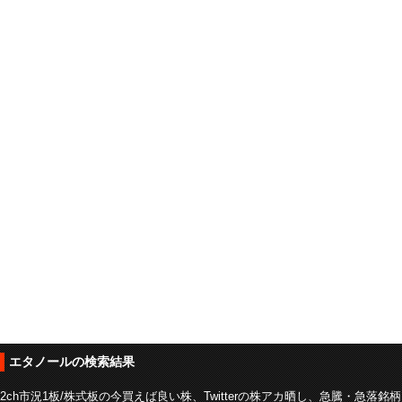
エタノールの検索結果
2ch市況1板/株式板の今買えば良い株、Twitterの株アカ晒し、急騰・急落銘柄