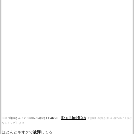
ID:xTUmRCx5
306 :山師さん：2026/07/24(金)
11:46:20
【急騰】今買えばいい株27327【さか
なショック】 より
ほとんどキオクで
被弾
してる