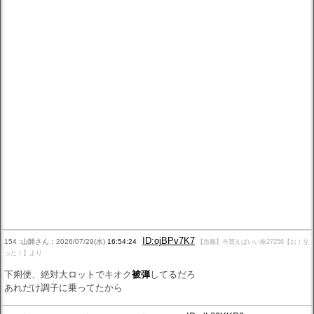
ID:ojBPv7K7
154 :山師さん：2026/07/29(水)
16:54:24
【急騰】今買えばいい株27256【お！立
った！】より
下痢便、絶対大ロットでキオク
被弾
してるだろ
あれだけ調子に乗ってたから