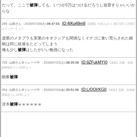
だって、ここで
被弾
しても、いつか5万はつけるだろうし放置すりゃいいか
らな
ID:4IKp49m8
266 :山師さん：2026/07/28(火)
08:47:04
【急騰】今買えばいい株27340【火曜日
はマンデー】より
虚業のメタプラも実業のキオクシアも関係なくイナゴに食い荒らされた銘
柄は同じ経過をたどってしまう
俺も少し
被弾
はしたがいい勉強になった
ID:9ZFukMYI0
728 :山師さん＠トレード中 ：2026/07/25(土)
08:35:09
【速報】急騰・急落
銘柄報告スレ19365より
朗希
被弾
ID:L/QOI/KG0
354 :山師さん＠トレード中 ：2026/07/24(金)
20:51:56
【速報】急騰・急落銘
柄報告スレ19365 より
冴木
被弾
ｗｗｗｗｗｗ