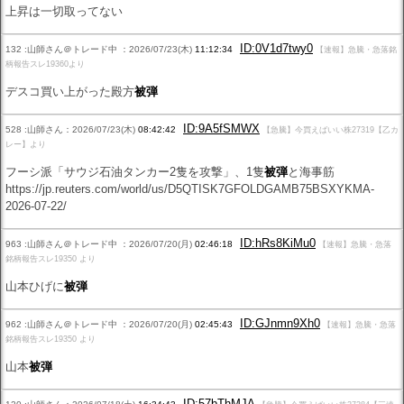
上昇は一切取ってない
ID:0V1d7twy0
132 :山師さん＠トレード中 ：2026/07/23(木)
11:12:34
【速報】急騰・急落銘
柄報告スレ19360より
デスコ買い上がった殿方
被弾
ID:9A5fSMWX
528 :山師さん：2026/07/23(木)
08:42:42
【急騰】今買えばいい株27319【乙カ
レー】より
フーシ派「サウジ石油タンカー2隻を攻撃」、1隻
被弾
と海事筋
https://jp.reuters.com/world/us/D5QTISK7GFOLDGAMB75BSXYKMA-
2026-07-22/
ID:hRs8KiMu0
963 :山師さん＠トレード中 ：2026/07/20(月)
02:46:18
【速報】急騰・急落
銘柄報告スレ19350 より
山本ひげに
被弾
ID:GJnmn9Xh0
962 :山師さん＠トレード中 ：2026/07/20(月)
02:45:43
【速報】急騰・急落
銘柄報告スレ19350 より
山本
被弾
ID:57bThMJA