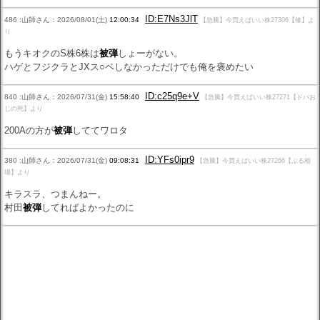
ID:E7Ns3JlT
486 :山師さん：2026/08/01(土)
12:00:34
【急騰】今買えばいい株27306【修】よ
り
もうキオクのS株6株は
被弾
しょーがない。
ハゲとフジクラとJXス○ベしなかっただけでも俺を褒めたい
ID:c25q9e+V
840 :山師さん：2026/07/31(金)
15:58:40
【急騰】今買えばいい株27271【ドパお
じの死】より
200Aの方が
被弾
しててワロタ
ID:YFs0ipr9
380 :山師さん：2026/07/31(金)
09:08:31
【急騰】今買えばいい株27266【ぶる相
場】より
キラスラ、つまんねー。
村田
被弾
してればよかったのに