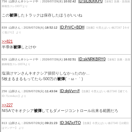
ID:slL80XKP0
756 :山師さん＠トレード中 ：2026/07/29(水)
10:02:42
【速報】急騰・急落銘
柄報告スレ19377より
この
被弾
したトラックは保存したほうがいいね
ID:PrVC+BDH
839 :山師さん：2026/07/28(火)
18:52:12
【急騰】今買えばいい株27247【今す
ぐ逃げろ】 より
>>821
半導体
被弾
しとけや
ID:skNRKBRY0
929 :山師さん＠トレード中 ：2026/07/28(火)
16:02:51
【速報】急騰・急落
銘柄報告スレ19374より
塩漬けマンさんキオクシア損切りしなかったのか...
5枚まるまるもってたら-500万の
被弾
(´・ω・｀)
ID:dgVvr+/f
256 :山師さん：2026/07/28(火)
11:43:04
【急騰】今買えばいい株27340【建てろ
ID:71cm4xzc】より
>>227
NISAでキオクシア
被弾
してもダメージコントロール出来る範囲だろ
ID:34ZjcfTO
813 :山師さん：2026/07/28(火)
09:21:23
【急騰】今買えばいい株27340【火曜日
はマンデー】 より