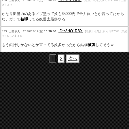
120 :山師さん：2026/07/18(土)
16:34:43
【急騰】今買えばいい株27284【三連
休】より
かなり影響力のあるノブ塾って奴も65000円で全力買いとか言ってたから
な。ガチで
被弾
してる奴過去最多やろ
ID:z8HO1RBX
423 :山師さん：2026/07/17(金)
10:39:40
【急騰】今買えばいい株27303【日経
プラ転しろ】より
もう銀行しかないとか言ってる奴多かったから結構
被弾
してそうｗ
1
2
次へ