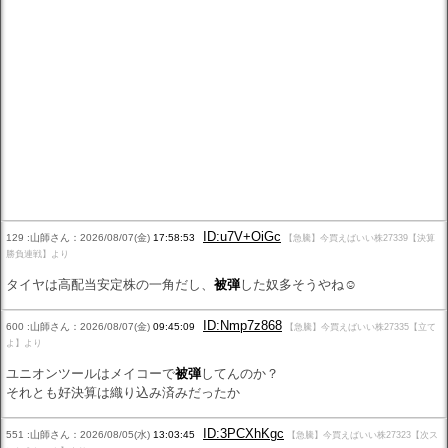
ID:u7V+OiGc
129 :山師さん：2026/08/07(金)
17:58:53
【急騰】今買えばいい株27339【決算
勝負連戦】より
タイヤは高配当安定株の一角だし、
被弾
した奴多そうやね☺
ID:Nmp7z868
600 :山師さん：2026/08/07(金)
09:45:09
【急騰】今買えばいい株27335【立て
よ】より
ユニオンツールはメイコーで
被弾
してんのか？
それとも好決算は織り込み済みだったか
ID:3PCXhKgc
551 :山師さん：2026/08/05(水)
13:03:45
【急騰】今買えばいい株27323【次ス