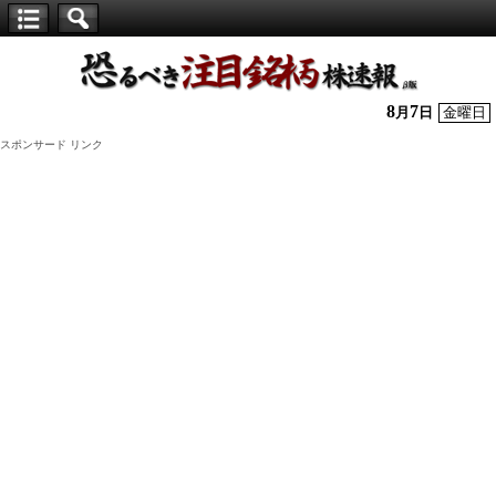
【仕
手
株】
8
7
月
日
金曜日
恐
スポンサード リンク
る
べ
き
注
目
銘
柄
株
速
報