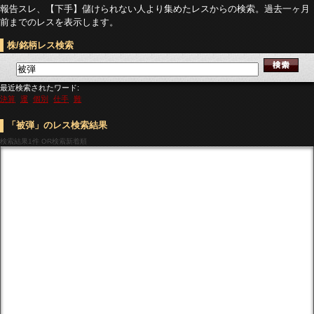
報告スレ、【下手】儲けられない人より集めたレスからの検索。過去一ヶ月
前までのレスを表示します。
株/銘柄レス検索
最近検索されたワード:
決算
運
個別
仕手
難
「被弾」のレス検索結果
検索結果
1件 OR検索新着順