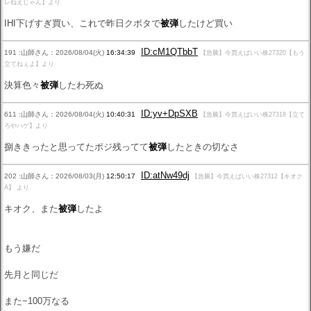
レねえじゃん】より
IHI下げすぎ買い、これで昨日クボタで
被弾
したけど買い
ID:cM1QTbbT
191 :山師さん：2026/08/04(火)
16:34:39
【急騰】今買えばいい株27320【もう
立てねぇよ】より
決算色々
被弾
したわ死ぬ
ID:yv+DpSXB
611 :山師さん：2026/08/04(火)
10:40:31
【急騰】今買えばいい株27318【立て
ろやハゲ】より
捌ききったと思ってたポジ残ってて
被弾
したときの切なさ
ID:atNw49dj
202 :山師さん：2026/08/03(月)
12:50:17
【急騰】今買えばいい株27312【キオク
A】 より
キオク、また
被弾
したよ
もう嫌だ
先月と同じだ
また−100万なる