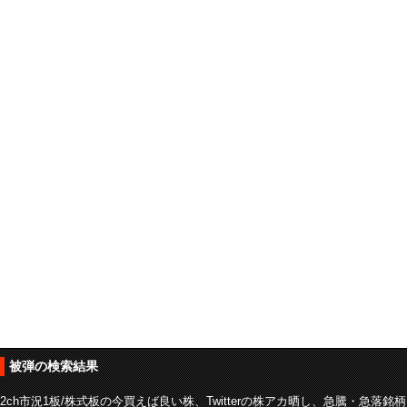
被弾の検索結果
2ch市況1板/株式板の今買えば良い株、Twitterの株アカ晒し、急騰・急落銘柄