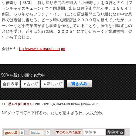
小僧寿し［9973］ - 持ち帰り専門の寿司店「小僧寿し」を直営とＦＣ（フ
ランチャイズチェーン）で全国展開。出店は住宅街立地が主。１９６４年
創業。６８年からフランチャイジーによる店舗展開に取り組むなど中食業
界では老舗に当たる。ピーク時の加盟店は２０００店を超えていたが、ス
ーパーなど小売業者がすし事業を強化していることや、廉価な回転ずしの
台頭を受け、近年は苦戦気味。２００５年にすかいらーくと業務提携、翌
年から子会社に。
会社HP：
ttp://www.kozosushi.co.jp/
50件を新しい順で表示中
全件表示
▼古い順
▲新しい順
14
:
恐るべき山師さん
:
2018/12/18(火) 04:54:39
ID:NmQ3Njk4ZWSb
NYダウ毎日毎日下げるわ。たちが悪すぎるわ。人災だわ。
0
0