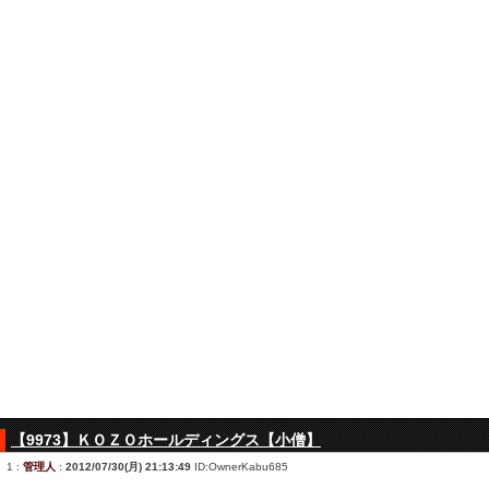
【9973】ＫＯＺＯホールディングス【小僧】
1
:
管理人
:
2012/07/30(月) 21:13:49
ID:OwnerKabu685