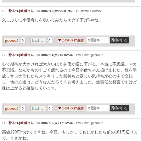
13
:
恐るべき山師さん
:
2018/07/13(金) 06:01:52
ID:ZDMzMDBlMWS1
久しぶりに小僧寿しを覗いてみたらエグイ下げ⤵やね。
0
0
12
:
恐るべき山師さん
:
2018/07/04(水) 16:02:34
ID:MDFmYTg1NmS6
心で期待が大きければ大きいほど株価が逆に下がる。本当に不思議。マカ
不思議。なんかものすごく疲れるので今日小僧ちゃん投げました。株を手
放しサヨナラしたらスッキリした気持ちと寂しい気持ちが心の中で交錯
し、他の方達は、どうなんだろう？と考えました。無責任な発言ですけど
株は上がると確信しています。
0
0
11
:
恐るべき山師さん
:
2018/07/03(火) 17:12:34
ID:MDFmYTg1NmS6
高値120円つけてますね。今日。もしかしてもしかしたら前の161円辺りま
で。まさかね。