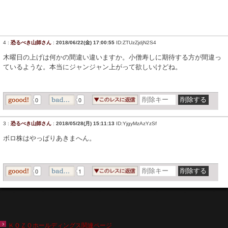
4
:
恐るべき山師さん
:
2018/06/22(金) 17:00:55
ID:ZTUzZjdjN2S4
木曜日の上げは何かの間違い違いますか。小僧寿しに期待する方が間違っ
ているような。本当にジャンジャン上がって欲しいけどね。
0
0
3
:
恐るべき山師さん
:
2018/05/28(月) 15:11:13
ID:YjgyMzAzYzSf
ボロ株はやっぱりあきまへん。
0
1
ＫＯＺＯホールディングス関連ページ