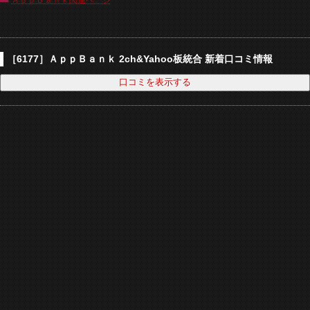
ＡｐｐＢａｎｋ関連ページ
［6177］ＡｐｐＢａｎｋ 2ch&Yahoo板統合 新着口コミ情報