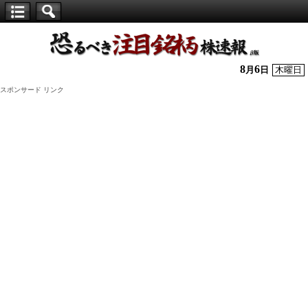
【仕
手
株】
8
6
月
日
木曜日
恐
スポンサード リンク
る
べ
き
注
目
銘
柄
株
速
報