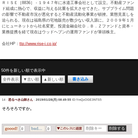
ＲＩＳＥ［8836］ - １９４７年に水道工事会社として設立。不動産ファン
ド組成に熱心で、収益に与える比重を拡大させてきた。サブプライム問題
の影響で不動産市況が悪化すると不動産流動化事業が頓挫。業態見直しを
迫られる。現在は福島県の宅地販売が数少ない収入源に。２００９年１月
にヒューネットから社名変更。投資金融会社Ｄ．Ｂ．Ｚファンドと資本・
業務提携を経て現在はウッドヘブンの運用ファンドが筆頭株主。
会社HP：
ttp://www.rise-i.co.jp/
50件を新しい順で表示中
全件表示
▼古い順
▲新しい順
14
:
恐るべき山師さん
:
2019/01/28(月) 08:49:55
ID:YmQzOGE3NTS5
そろそろですか。
0
0