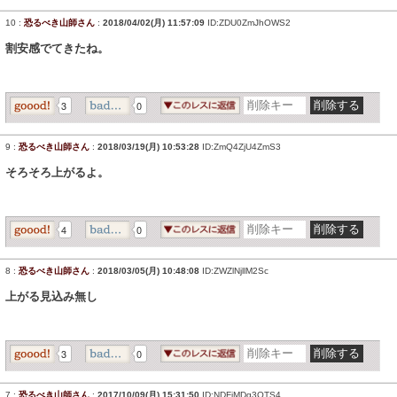
10
:
恐るべき山師さん
:
2018/04/02(月) 11:57:09
ID:ZDU0ZmJhOWS2
割安感でてきたね。
3
0
9
:
恐るべき山師さん
:
2018/03/19(月) 10:53:28
ID:ZmQ4ZjU4ZmS3
そろそろ上がるよ。
4
0
8
:
恐るべき山師さん
:
2018/03/05(月) 10:48:08
ID:ZWZlNjllM2Sc
上がる見込み無し
3
0
7
:
恐るべき山師さん
:
2017/10/09(月) 15:31:50
ID:NDFjMDg3OTS4