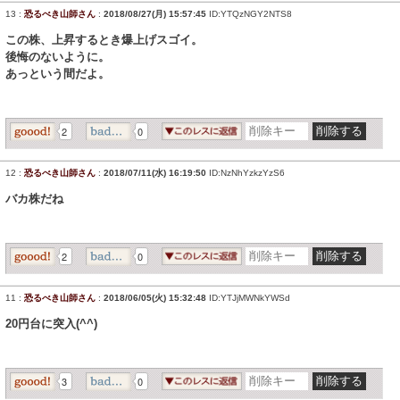
13
:
恐るべき山師さん
:
2018/08/27(月) 15:57:45
ID:YTQzNGY2NTS8
この株、上昇するとき爆上げスゴイ。
後悔のないように。
あっという間だよ。
2
0
12
:
恐るべき山師さん
:
2018/07/11(水) 16:19:50
ID:NzNhYzkzYzS6
バカ株だね
2
0
11
:
恐るべき山師さん
:
2018/06/05(火) 15:32:48
ID:YTJjMWNkYWSd
20円台に突入(^^)
3
0