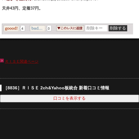
天井43円、定着37円。
4
0
ＲＩＳＥ関連ページ
［8836］ＲＩＳＥ 2ch&Yahoo板統合 新着口コミ情報