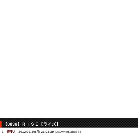
【8836】ＲＩＳＥ【ライズ】
1
:
管理人
:
2012/07/30(月) 21:04:29
ID:OwnerKabu685