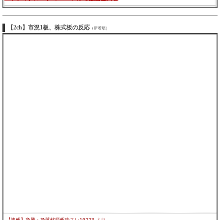
【2ch】市況1板、株式板の反応
（新着順）
【速報】急騰・急落銘柄報告スレ19223
より