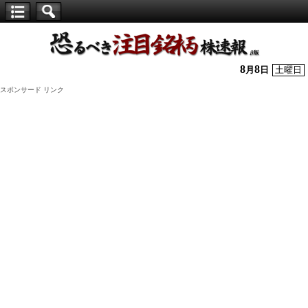
【仕
手
株】
8
8
月
日
土曜日
恐
スポンサード リンク
る
べ
き
注
目
銘
柄
株
速
報