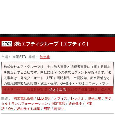
2763
(株)エフティグループ［エフティＧ］
市場：
東証STD
業種：
卸売業
株式会社エフトグループは、主に法人事業と消費者事業に従事する日本
を拠点とする会社です。同社には 2 つの事業セグメントがあります。法
人事業は、発光ダイオード（LED）照明製品、空調設備、節水設備など
の環境関連製品の販売・施工・保守、OA機器・ビジネスフォン・ファ
イルサーバー・統合脅威管理（UTM）機器などの情報通信機器、法人向
けインターネットサービスや電力サービスの提供、東南アジア諸国連合
関連：
携帯電話販売
/
LED照明
/
オフィス
/
レンタル
/
親子上場
/
デジ
（asean）においてLED照明や空調設備などの環境関連製品の販売・施
タルトランスフォーメーション
/
固定電話
/
通信機器
/
IP電
工・保守を行っております。コンシューマ事業は、個人向けインターネ
話
/
OA
/
Webサイト構築
/
ERP
/
卸売り
ットサービスの提供、携帯端末の販売、太陽光発電設備や蓄電池の販