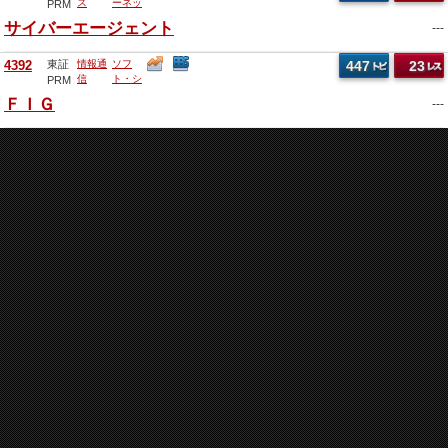
ス
ーネッ
PRM
ト広告
サイバーエージェント
---
他
4392
東証
情報通
ソフ
447
23
信
ト・シ
PRM
ステム
ＦＩＧ
---
開発
他