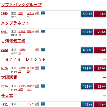
30
他
ソフトバンクグループ
---
3350
東証
卸売
ホテル
538
3
他
STD
メタプラネット
---
5801
東証
非鉄金
電線
他
537
78
属
PRM
古河電気工業
---
278A
東証
精密機
482
5
器
GRT
Ｔｅｒｒａ Ｄｒｏｎｅ
---
6976
東証
電気機
電子部
471
24
器
品
他
PRM
太陽誘電
---
7974
東証
その他
TOPIX
451
29
製品
コア
PRM
30
他
任天堂
---
4751
東証
サービ
インタ
449
44