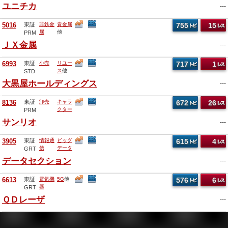
ユニチカ
---
5016
東証
非鉄金
貴金属
755
15
属
他
PRM
ＪＸ金属
---
6993
東証
小売
リユー
717
1
ス
他
STD
大黒屋ホールディングス
---
8136
東証
卸売
キャラ
672
26
クター
PRM
他
サンリオ
---
3905
東証
情報通
ビッグ
615
4
信
データ
GRT
他
データセクション
---
6613
東証
電気機
5G
他
576
6
器
GRT
ＱＤレーザ
---