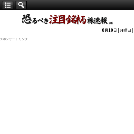
【仕
手
株】
8
10
月
日
月曜日
恐
スポンサード リンク
る
べ
き
注
目
銘
柄
株
速
報