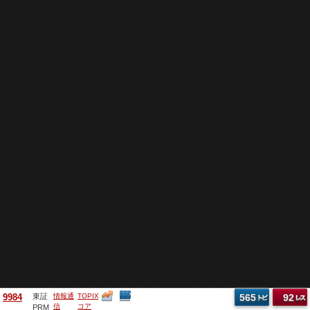
9984
東証
情報通
TOPIX
565
92
信
コア
PRM