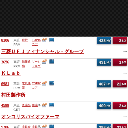
8306
東証
銀行
TOPIX
433
3
コア
PRM
30
他
三菱ＵＦＪフィナンシャル・グループ
---
3656
東証
情報通
ソーシ
431
1
信
ャルゲ
PRM
ーム
他
ＫＬａｂ
---
6981
東証
電気機
TOPIX
407
22
器
コア
PRM
30
他
村田製作所
---
4588
東証
医薬品
創薬
他
400
2
GRT
オンコリスバイオファーマ
---
5706
東証
非鉄金
非鉄
他
398
31