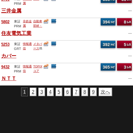
属
PRM
三井金属
---
5802
東証
非鉄金
自動車
394
8
属
部材・
PRM
部品
他
住友電気工業
---
5253
東証
情報通
メタバ
392
5
信
ース
他
GRT
カバー
---
9432
東証
情報通
TOPIX
365
3
信
コア
PRM
30
他
ＮＴＴ
---
1
2
3
4
5
6
7
8
9
次へ