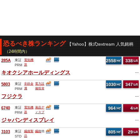
恐るべき株ランキング
【Yahoo】株式textream 人気銘柄
（24時間内）
285A
東証
電気機
2558
338
器
PRM
キオクシアホールディングス
---
5803
東証
非鉄金
電力設
1030
347
属
備投資
PRM
他
フジクラ
---
6740
東証
電気機
液晶デ
964
4
器
ィスプ
PRM
レー
他
ジャパンディスプレイ
---
3103
東証
繊維製
繊維
他
805
29
品
STD