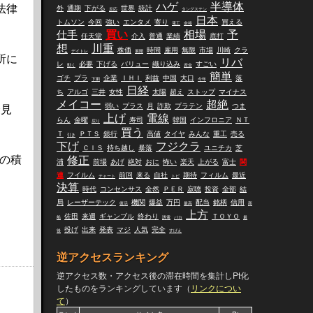
ハゲ
半導体
法律
外
通期
下がる
世界
統計
反応
タングステン
日本
トムソン
今回
強い
エンタメ
寄り
買える
電工
余裕
仕手
買い
相場
予
任天堂
介入
普通
業績
底打
想
川重
株価
時間
雇用
無限
市場
川崎
クラ
デイトレ
展開
所に
リバ
レ
必要
下げる
バリュー
織り込み
すごい
動く
資金
簡単
ゴチ
プラ
企業
ＩＨＩ
利益
中国
大口
落
下痢
今年
日経
ち
アルゴ
三井
女性
太陽
超え
ストップ
マイナス
メイコー
超絶
弱い
プラス
月
詐欺
プラテン
つま
会見
上げ
電線
らん
金曜
寿司
韓国
インフロニア
ＮＴ
戻り
買う
Ｔ
ＰＴＳ
銀行
高値
タイヤ
みんな
重工
売る
引き
下げ
フジクラ
ＣＩＳ
持ち越し
暴落
ユニチカ
芝
の積
修正
浦
前場
あげ
絶対
おに
怖い
楽天
上がる
富士
関
連
フイルム
前回
来る
自社
期待
フィルム
最近
チャート
トピ
決算
時代
コンセンサス
全然
ＰＥＲ
寂聴
投資
全部
結
局
レーザーテック
機関
爆益
万円
配当
銘柄
信用
復活
最高
商
上方
佐田
来週
ギャンブル
終わり
ＴＯＹＯ
船
誘電
バカ
最
投げ
出来
発表
マジ
人気
完全
後
すげえ
逆アクセスランキング
逆アクセス数・アクセス後の滞在時間を集計しPt化
したものをランキングしています（
リンクについ
て
）