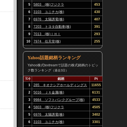
5
5803 (株)フジクラ
453
6
3103 ユニチカ(株)
430
7
6976 太陽誘電(株)
407
8
7203 トヨタ自動車(株)
391
9
7013 (株)ＩＨＩ
293
10
7974 任天堂(株)
255
Yahoo話題銘柄ランキング
Yahoo株式textreamで話題の株式銘柄のトピッ
ク数ランキング
（過去3日）
ﾗﾝｸ
銘柄
Pt
1
285 キオクシアホールディングス
11655
(株)
2
5016 ＪＸ金属(株)
6131
3
9984 ソフトバンクグループ(株)
4533
4
5803 (株)フジクラ
4505
5
6976 太陽誘電(株)
3402
6
3103 ユニチカ(株)
3301