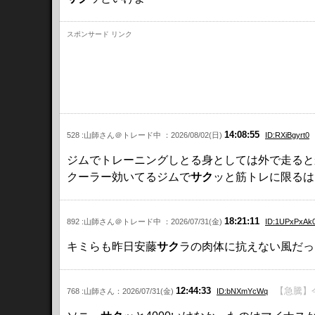
スポンサード リンク
14:08:55
528 :山師さん＠トレード中 ：2026/08/02(日)
ID:RXiBgyrt0
ジムでトレーニングしとる身としては外で走ると
クーラー効いてるジムで
サク
ッと筋トレに限るは(
18:21:11
892 :山師さん＠トレード中 ：2026/07/31(金)
ID:1UPxPxAk
キミらも昨日安藤
サク
ラの肉体に抗えない風だった
12:44:33
【急騰】
768 :山師さん：2026/07/31(金)
ID:bNXmYcWq