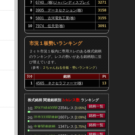
7
6740 (株)ジャパンディスプレイ
3271
8
3905 データセクション(株)
3158
9
5801 古河電気工業(株)
3155
10
7974 任天堂(株)
3091
市況１板勢いランキング
２ｃｈ市況１板内に専用スレのある株式銘柄
のランキング。レスの勢いがある銘柄順に並
び替えています。
（参考：
２ちゃんねる全板・勢いランキング
）
ﾗﾝｸ
銘柄
Pt
1
4565 ネクセラファーマ(株)
13
2chレス数
株式銘柄 関連銘柄別
ランキング
銘柄一覧
JPX日経400関
2354レス [
]
3.05%
1位
連銘柄
銘柄一覧
読売333関連銘
1607レス [
]
2.09%
2位
柄
銘柄一覧
中東関連銘柄
1347レス [
]
1.75%
3位
銘柄一覧