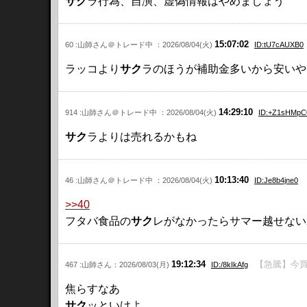
サク
ラ行為、自演、虚偽情報はやめましょう
15:07:02
60 :山師さん＠トレード中 ：2026/08/04(火)
ID:tU7cAUXB0
ラッコより
サク
ラのほうが補助金多いから安いやん
14:29:10
914 :山師さん＠トレード中 ：2026/08/04(火)
ID:+Z1sHMpC
サク
ラよりは売れるかもね
10:13:40
46 :山師さん＠トレード中 ：2026/08/04(火)
ID:Je8b4jne0
>>40
フタバ食品の
サク
レがなかったらサマー越せないわ(
19:12:34
【急騰】今買
467 :山師さん：2026/08/03(月)
ID:/8kIkAfg
焦らすなあ
サク
ッといけよ