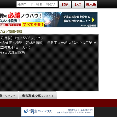
銘柄
レス
掲示板
ブログ新着情報
【注目株】1位：5803フジクラ
[上方修正・増配・好材料情報] 長谷工コーポ,大和ハウス工業,Ｍ
ＩＣ,サンコーテクノ,中越パルプ工業,レゾナック,ダイキョーニシ
2026年8月7日 大引け
カワ,セプテーニ,ＪＸ金属,コスモエネルギ,フコク,ヨドコウ,三菱
8月7日の注目銘柄
マテリアル,しずおかフィナンシャルグループ,楽天銀行,ニッパツ,
栗田工業,ダイフク,日本金銭機械,ブラザー工業,湖北工業,能美防
災,レーザーテック,浜松ホトニクス,第一興商,島津製作所,ニコン,
フルヤ金属,
率
出来高減少率
ランキング
ランキング