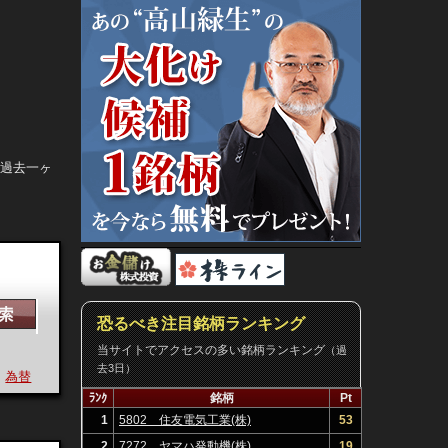
。過去一ヶ
恐るべき注目銘柄ランキング
当サイトでアクセスの多い銘柄ランキング
（過
去3日）
為替
決算
ﾗﾝｸ
銘柄
Pt
1
5802 住友電気工業(株)
53
2
7272 ヤマハ発動機(株)
19