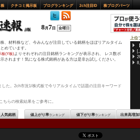
ロ株
クチコミ掲示板
ブログランキング
2ch注目ID
株ブログパーツ
8
7
月
日
金曜日
上位
惑株、材料株など、今みんなが注目している銘柄をほぼリアルタイム
まとめています。
よりそれぞれの注目銘柄ランキングが表示され、 レス数ボ
板(Y板)
表示されます！気になる株式銘柄がある方は是非お試しください。
した。2ch市況1/株式板で今リアルタイムで話題の注目キーワード
こちらの検索結果をご参考に。
m 人気銘柄
値上がり率
値下がり率
出来高増加
ランキング
ランキング