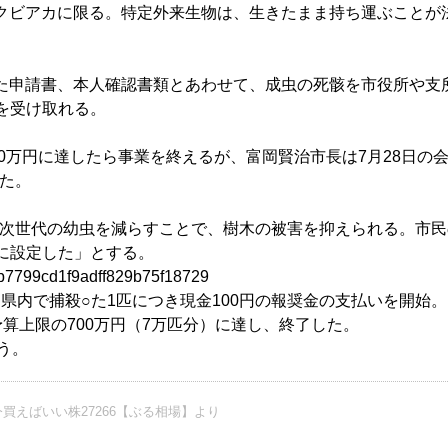
クビアカに限る。特定外来生物は、生きたまま持ち運ぶことが
た申請書、本人確認書類とあわせて、成虫の死骸を市役所や支
を受け取れる。
0万円に達したら事業を終えるが、富岡賢治市長は7月28日の
た。
次世代の幼虫を減らすことで、樹木の被害を抑えられる。市民
円に設定した」とする。
48b7799cd1f9adff829b75f18729
県内で捕殺○た1匹につき現金100円の報奨金の支払いを開始。
予算上限の700万円（7万匹分）に達し、終了した。
う。
買えばいい株27266【ぶる相場】より