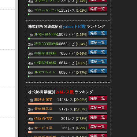
スマートグリッ
1339レス [
]
1.74%
4位
ド関連銘柄
銘柄一覧
ブロードバンド
1252レス [
]
1.62%
5位
関連銘柄
yahooトピ数
株式銘柄 関連銘柄別
ランキング
銘柄一覧
JPX日経400関
18079トピ [
]
2.28%
1位
連銘柄
銘柄一覧
読売333関連銘
10663トピ [
]
1.34%
2位
柄
銘柄一覧
中国関連銘柄
7650トピ [
]
0.96%
3位
銘柄一覧
中東関連銘柄
6814トピ [
]
0.86%
4位
銘柄一覧
JPXプライム
6086トピ [
]
0.77%
5位
150関連銘柄
2chレス数
株式銘柄 業種別
ランキング
銘柄一覧
非鉄金属業
1158レス [
]
29.92%
1位
銘柄一覧
電気機器業
912レス [
]
23.57%
2位
銘柄一覧
情報通信業
301レス [
]
7.78%
3位
銘柄一覧
サービス業
166レス [
]
4.29%
4位
銘柄一覧