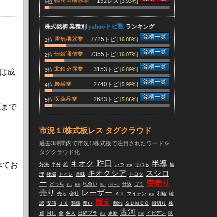
輸送用機器業
152レス [
]
3.93%
5位
yahooトピ数
株式銘柄 業種別
ランキング
銘柄一覧
電気機器業
7725トピ [
]
16.88%
1位
銘柄一覧
情報通信業
7355トピ [
]
16.07%
2位
銘柄一覧
非鉄金属業
3153トピ [
]
6.89%
3位
は成
銘柄一覧
機械業
2740トピ [
]
5.99%
4位
銘柄一覧
医薬品業
2683トピ [
]
5.86%
5位
匹まで
市況１/株式板レス タグクラウド
過去3時間内で市況1/株式板で注目されたワードを
タグクラウド化
キオク
昨日
半導
べてお
好決
半分
誰
いつ
リバる
無
加減
キオクシア
スシロ
理
後場
トイレ
意味
トヨタ
ー
空売り
どっち
地合い
仕込
ゴミ
ドル
反転
高い
パターン
売り
レーザー
売ら
会社
ＡＩ
マイテン
利確
確
駄目
買え
認
安値
ＪＸ
関係
悪い
割れ
ＳＵＭＣＯ
損切り
株
古河
買
同じ
金
個人
日経プラ
更新
イビデン
以
負け
往復