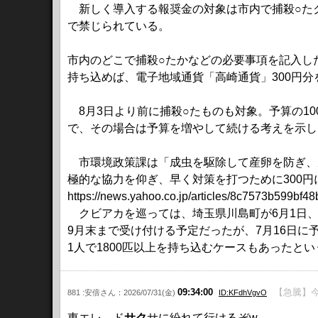
新しく導入する報奨金の対象は市内で捕殺○た
で禁じられている。
市内のどこで捕殺○たかなどの必要事項を記入し
持ち込めば、電子地域通貨「高崎通貨」300円分
8月3日より前に捕殺○たものも対象。予算の10
で、その場合は予算を増やして続ける考えを示し
市環境政策課は「成虫を駆除して産卵を防ぎ、
極的な協力を仰ぎ、早く対策を打つために300
https://news.yahoo.co.jp/articles/8c7573b599bf
クビアカを巡っては、埼玉県川島町が6月1日、
9月末まで受け付ける予定だったが、7月16日に
1人で1800匹以上を持ち込むケースもあったとい
09:34:00
【急騰】今
881 :安倍さん：2026/07/31(金)
ID:KFdhVgvO
東エレ、ド
サク
サに紛れて行けるぞw