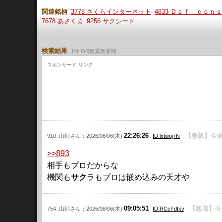
関連銘柄
3778 さくらインターネット
4833 Ｄｅｆ ｃｏｎ
7678 あさくま
9256 サクシード
検索結果
1件 OR検索新着順
スポンサード リンク
22:26:26
【急騰】今買え
910 :山師さん：2026/08/06(木)
ID:lxtwoj+N
>>893
相手もプロだからな
機関も
サク
ラもプロは嵌め込みの天才や
09:05:51
【急騰】今
754 :山師さん：2026/08/06(木)
ID:RCcFdIxv