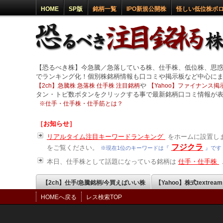
HOME
SP版
銘柄一覧
IPO新規公開株
怪しい低位株ボ
【恐るべき株】今急騰／急落している株、仕手株、低位株、思
でランキング化！個別株銘柄情報も口コミや掲示板など中心に
や
【2ch】急騰株 急落株 仕手株 注目銘柄
【Yahoo】ファイナンス掲示
タン・トピ数ボタンをクリックする事で最新銘柄口コミ情報が
※
仕手・仕手株・仕手筋とは？
［お知らせ］
リアルタイム注目キーワードランキング
をホームに設置しま
フジクラ
をご覧ください。
※現在1位のキーワードは『
』です
本日、仕手株として話題になっている銘柄は
仕手・仕手株
【2ch】仕手/急騰銘柄/今買えばいい株
【Yahoo】株式textrea
HOMEへ戻る
レス検索TOP