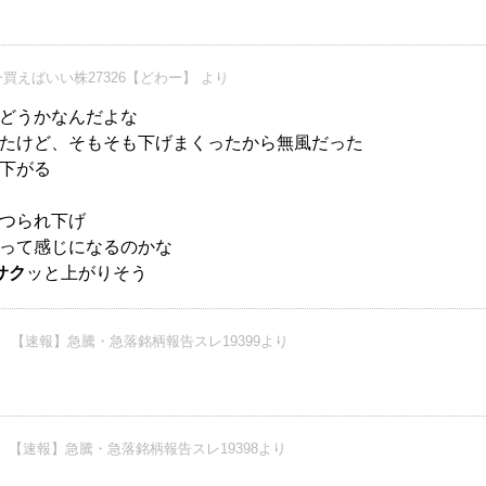
買えばいい株27326【どわー】 より
どうかなんだよな
たけど、そもそも下げまくったから無風だった
下がる
つられ下げ
って感じになるのかな
サク
ッと上がりそう
【速報】急騰・急落銘柄報告スレ19399より
【速報】急騰・急落銘柄報告スレ19398より