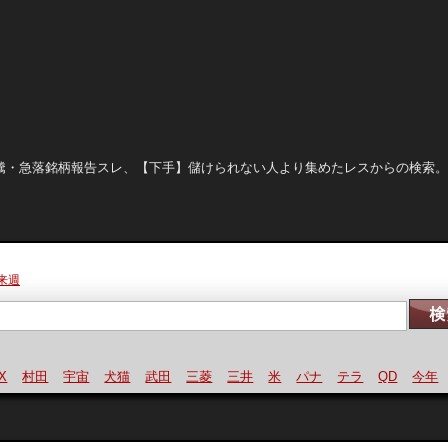
晒し、急騰・急落銘柄報告スレ、【下手】儲けられない人より集めたレスからの検索
来週
村田
宇宙
犬猫
武田
三菱
三井
米
パナ
テラ
QD
今年