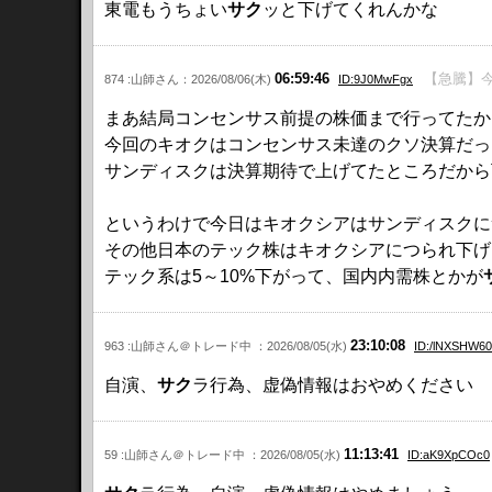
東電もうちょい
サク
ッと下げてくれんかな
06:59:46
【急騰】今
874 :山師さん：2026/08/06(木)
ID:9J0MwFgx
まあ結局コンセンサス前提の株価まで行ってたか
今回のキオクはコンセンサス未達のクソ決算だっ
サンディスクは決算期待で上げてたところだから
というわけで今日はキオクシアはサンディスクに
その他日本のテック株はキオクシアにつられ下げ
テック系は5～10%下がって、国内内需株とかが
23:10:08
963 :山師さん＠トレード中 ：2026/08/05(水)
ID:/lNXSHW60
自演、
サク
ラ行為、虚偽情報はおやめください
11:13:41
59 :山師さん＠トレード中 ：2026/08/05(水)
ID:aK9XpCOc0