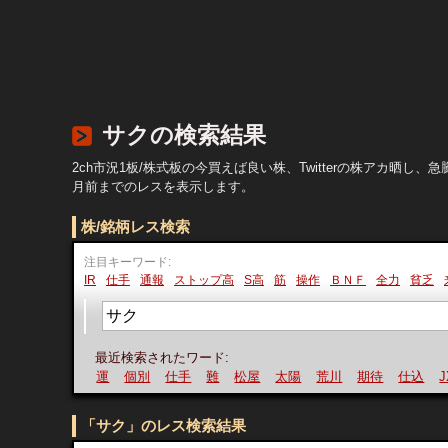
サクの検索結果
2ch市況1板/株式板の今買えば良い株、Twitterの株アカ
月前までのレスを表示します。
株/銘柄レス検索
注目キーワード:
IR
仕手
通報
ストップ高
S高
筋
操作
ＢＮＦ
全力
貧乏
最近検索されたワード:
運
個別
仕手
難
松屋
太陽
荒川
期待
仕込
JX
「サク」のレス検索結果