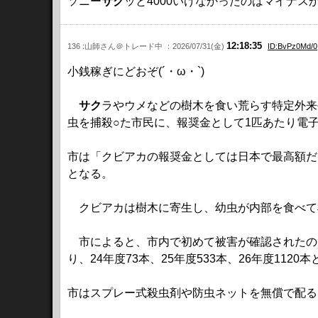
ソニー
サク
ッと4000いけなかったのはマイナス
12:18:35
136 :山師さん＠トレード中 ：2026/07/31(金)
ID:BvPz0Md/0
小銭稼ぎにどおぞ(´・ω・`)
サク
ラやウメなどの樹木を食い荒らす特定外来
虫を捕殺○た市民に、報奨金として1匹あたり電子
市は「クビアカの報奨金としては日本で最高額だろ
となる。
クビアカは樹木に寄生し、幼虫が内部を食べて
市によると、市内で初めて被害が確認されたのは
り、24年度73本、25年度533本、26年度112
市はスプレー式殺虫剤や防虫ネットを無償で配る