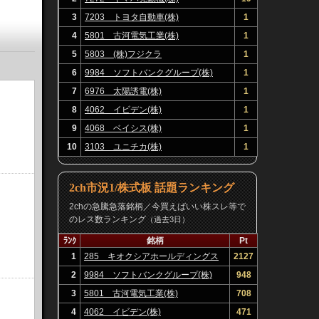
3
7203 トヨタ自動車(株)
1
4
5801 古河電気工業(株)
1
5
5803 (株)フジクラ
1
6
9984 ソフトバンクグループ(株)
1
7
6976 太陽誘電(株)
1
8
4062 イビデン(株)
1
9
4068 ベイシス(株)
1
10
3103 ユニチカ(株)
1
2ch市況1/株式板 話題ランキング
2chの急騰急落銘柄／今買えばいい株スレ等で
のレス数ランキング
（過去3日）
ﾗﾝｸ
銘柄
Pt
1
285 キオクシアホールディングス
2127
(株)
2
9984 ソフトバンクグループ(株)
948
3
5801 古河電気工業(株)
708
4
4062 イビデン(株)
471