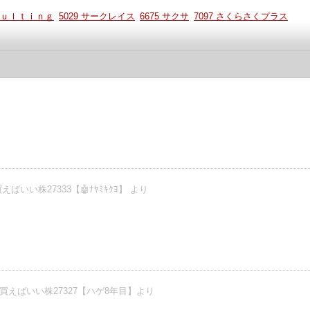
ｓｕｌｔｉｎｇ
5029 サークレイス
6675 サクサ
7097 さくらさくプラス
ばいい株27333【🤖ﾅﾔﾐｷｸﾖ】 より
買えばいい株27327【ハゲ8年目】より