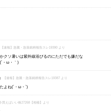
【速報】急騰・急落銘柄報告スレ19390 より
かクソ暑いは紫外線浴びるのにただでも嫌だな
´・ω・｀)
【速報】急騰・急落銘柄報告スレ19387 より
0
よね(´・ω・`)
今買えばいい株27268【相楊】より