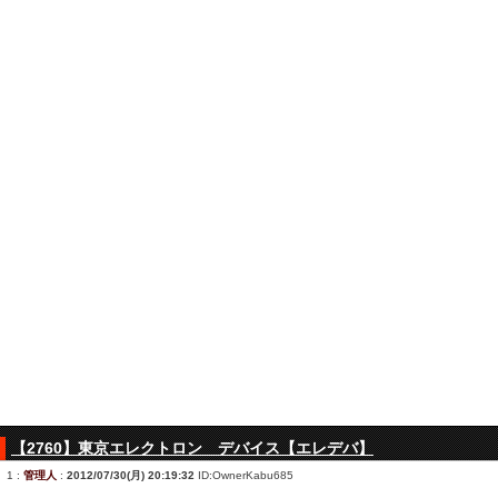
【2760】東京エレクトロン デバイス【エレデバ】
1
:
管理人
:
2012/07/30(月) 20:19:32
ID:OwnerKabu685