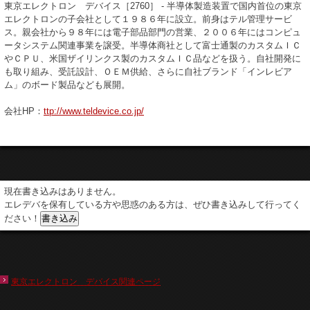
東京エレクトロン デバイス［2760］ - 半導体製造装置で国内首位の東京
エレクトロンの子会社として１９８６年に設立。前身はテル管理サービ
ス。親会社から９８年には電子部品部門の営業、２００６年にはコンピュ
ータシステム関連事業を譲受。半導体商社として富士通製のカスタムＩＣ
やＣＰＵ、米国ザイリンクス製のカスタムＩＣ品などを扱う。自社開発に
も取り組み、受託設計、ＯＥＭ供給、さらに自社ブランド「インレビア
ム」のボード製品なども展開。
会社HP：
ttp://www.teldevice.co.jp/
現在書き込みはありません。
エレデバを保有している方や思惑のある方は、ぜひ書き込みして行ってく
ださい！
東京エレクトロン デバイス関連ページ