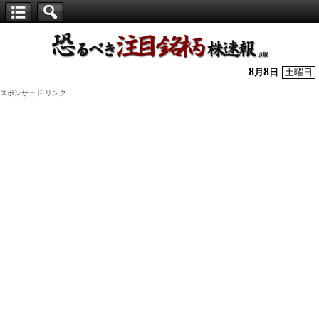
【仕
手
株】
8
8
月
日
土曜日
恐
スポンサード リンク
る
べ
き
注
目
銘
柄
株
速
報