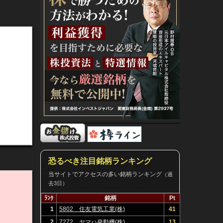
恐るべき注目銘柄ランキング
当サイトでアクセスの多い銘柄ランキング
（過
去3日）
ﾗﾝｸ
銘柄
Pt
1
5802 住友電気工業(株)
41
2
7272 ヤマハ発動機(株)
13