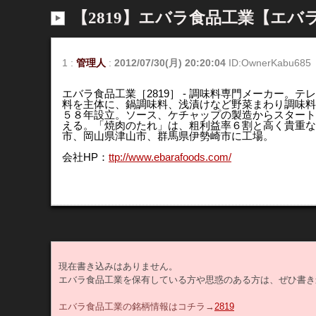
【2819】エバラ食品工業【エバ
1
:
管理人
:
2012/07/30(月) 20:20:04
ID:OwnerKabu685
エバラ食品工業［2819］ - 調味料専門メーカー。
料を主体に、鍋調味料、浅漬けなど野菜まわり調味料
５８年設立。ソース、ケチャップの製造からスタート
える。「焼肉のたれ」は、粗利益率６割と高く貴重な
市、岡山県津山市、群馬県伊勢崎市に工場。
会社HP：
ttp://www.ebarafoods.com/
現在書き込みはありません。
エバラ食品工業を保有している方や思惑のある方は、ぜひ書き
エバラ食品工業の銘柄情報はコチラ→
2819