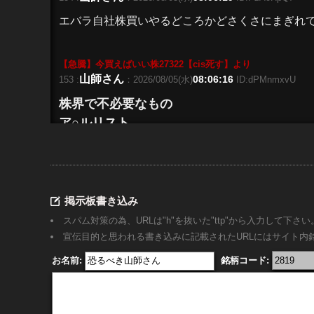
エバラ自社株買いやるどころかどさくさにまぎれ
【急騰】今買えばいい株27322【cis死す】
より
山師さん
08:06:16
153 :
：2026/08/05(水)
ID:dPMnmxvU
株界で不必要なもの
ア○ルリスト
コンセンサス
迫力不足
掲示板書き込み
山師さん
08:08:24
168 :
：2026/08/05(水)
izLFbHzu
スパム対策の為、URLは"h"を抜いた"ttp"から入力して下さい
>>153
宣伝目的と思われる書き込みに記載されたURLにはサイト
折り込み済みも
お名前:
銘柄コード:
山師さん
08:08:12
166 :
：2026/08/05(水)
3RVJ/UxB