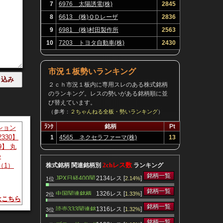
7
6976 太陽誘電(株)
2845
8
6613 (株)ＱＤレーザ
2836
9
6981 (株)村田製作所
2563
10
7203 トヨタ自動車(株)
2430
市況１板勢いランキング
２ｃｈ市況１板内に専用スレのある株式銘柄
のランキング。レスの勢いがある銘柄順に並
び替えています。
（参考：
２ちゃんねる全板・勢いランキング
）
ﾗﾝｸ
銘柄
Pt
ション
2330】
1
4565 ネクセラファーマ(株)
13
9】 丸
つ
2chレス数
（1）
株式銘柄 関連銘柄別
ランキング
銘柄一覧
JPX日経400関
2134レス [
]
2.14%
1位
連銘柄
銘柄一覧
中国関連銘柄
1326レス [
]
1.33%
2位
はこちら
銘柄一覧
読売333関連銘
1316レス [
]
1.32%
3位
柄
銘柄一覧