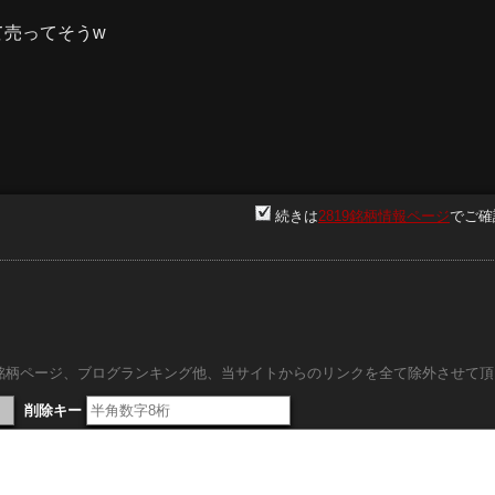
て売ってそうw
続きは
2819銘柄情報ページ
でご確
。
内銘柄ページ、ブログランキング他、当サイトからのリンクを全て除外させて頂
削除キー