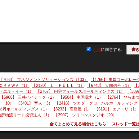
規約
に同意する。
【7033】 マネジメントソリューションズ（103）
【1766】 東建コーポレー
ＤＯＫＡＷＡ（1）
【2120】 ＬＩＦＵＬＬ（1）
【6743】 大同信号（1）
【
ー・エル・イー（1）
【2767】 円谷フィールズホールディングス（1）
【339
【6966】 三井ハイテック（1）
【9504】 中国電力（1）
【2764】 ひらま
ト（10）
【3401】 帝人（3）
【2418】 ツカダ・グローバルホールディング
伊勢丹ホールディングス（1）
【8233】 高島屋（1）
【6191】 エアトリ（1）
菱地所物流リート投資法人（1）
【3907】 シリコンスタジオ（20）
全てまとめて見る場合はこちら
スレッド一覧