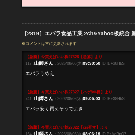
［2819］エバラ食品工業 2ch&Yahoo板統合
※コメントは常に更新されます
【急騰】今買えばいい株27328【急落】
より
山師さん
09:30:50
117 :
：2026/08/06(木)
ID:fB+38HbS
エバラうめえ
【急騰】今買えばいい株27327【ハゲ8年目】
より
山師さん
09:05:03
741 :
：2026/08/06(木)
ID:fB+38HbS
エバラ安く買えそうでよき
【急騰】今買えばいい株27322【cis死す】
より
山師さん
08:06:19
154 :
：2026/08/05(水)
ID:PzAcRpQ7