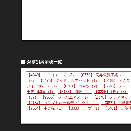
>>153
迫力不足とかいうオカルト草
山師さん
08:07:09
160 :
：2026/08/05(水)
3PCXhKgc
>>153
後出しも追加で
Yahoo掲示板（Y板） - 2819
銘柄別掲示板一覧
より
時間、
15:47:00
481 :
：2026/08/04(火)
ID:b5d*****
【4840】 トライアイズ（3）
【6776】 天昇電気工業（1）
時間、間違えてます。
（2）
【3475】 グッドコムアセット（1）
【9468】 ＫＡ
フォーサイド（1）
【6301】 コマツ（2）
【3686】 ディ
千代山岡家（1）
【3133】 海帆（1）
【8226】 理経（5）
【急騰】今買えばいい株27318【立てろやハゲ】
より
（37）
【9558】 ジャパニアス（1）
【2370】 メディネッ
山師さん
11:01:48
741 :
：2026/08/04(火)
ID:wnkiAcpV
【2157】 コシダカホールディングス（1）
【3099】 三越
【7554】 幸楽苑（1）
【3030】 ハブ（1）
【3481】 三
エバラ機関はまだ空売りできるのか
【奈落の】今買えばいい株27317【頂へ】
より