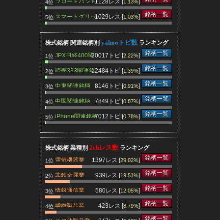
ブロードバンド
1128レス [
]
1.13%
4位
関連銘柄
銘柄一覧
スマートグリッ
1029レス [
]
1.03%
5位
ド関連銘柄
yahooトピ数
株式銘柄 関連銘柄別
ランキング
銘柄一覧
JPX日経400関
20017トピ [
]
2.22%
1位
連銘柄
銘柄一覧
読売333関連銘
12484トピ [
]
1.39%
2位
柄
銘柄一覧
中東関連銘柄
8146トピ [
]
0.91%
3位
銘柄一覧
中国関連銘柄
7849トピ [
]
0.87%
4位
銘柄一覧
iPhone関連銘柄
7012トピ [
]
0.78%
5位
2chレス数
株式銘柄 業種別
ランキング
銘柄一覧
電気機器業
1397レス [
]
29.02%
1位
銘柄一覧
非鉄金属業
939レス [
]
19.51%
2位
銘柄一覧
情報通信業
580レス [
]
12.05%
3位
銘柄一覧
繊維製品業
423レス [
]
8.79%
4位
銘柄一覧