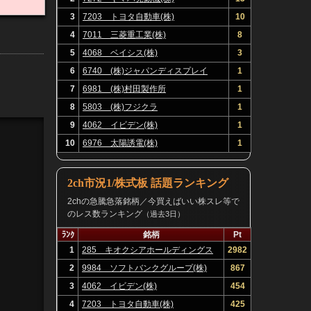
3
7203 トヨタ自動車(株)
10
4
7011 三菱重工業(株)
8
5
4068 ベイシス(株)
3
6
6740 (株)ジャパンディスプレイ
1
7
6981 (株)村田製作所
1
8
5803 (株)フジクラ
1
9
4062 イビデン(株)
1
10
6976 太陽誘電(株)
1
2ch市況1/株式板 話題ランキング
2chの急騰急落銘柄／今買えばいい株スレ等で
のレス数ランキング
（過去3日）
ﾗﾝｸ
銘柄
Pt
1
285 キオクシアホールディングス
2982
(株)
2
9984 ソフトバンクグループ(株)
867
3
4062 イビデン(株)
454
4
7203 トヨタ自動車(株)
425