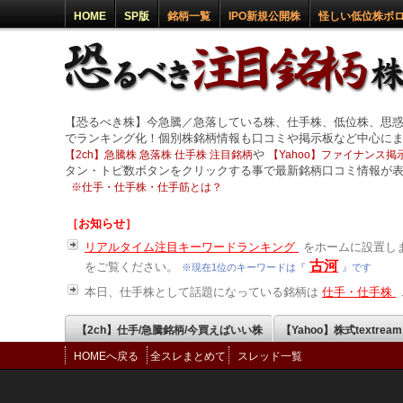
HOME
SP版
銘柄一覧
IPO新規公開株
怪しい低位株ボ
【恐るべき株】今急騰／急落している株、仕手株、低位株、思
でランキング化！個別株銘柄情報も口コミや掲示板など中心に
や
【2ch】急騰株 急落株 仕手株 注目銘柄
【Yahoo】ファイナンス掲示
タン・トピ数ボタンをクリックする事で最新銘柄口コミ情報が
※
仕手・仕手株・仕手筋とは？
［お知らせ］
リアルタイム注目キーワードランキング
をホームに設置しま
古河
をご覧ください。
※現在1位のキーワードは『
』です
本日、仕手株として話題になっている銘柄は
仕手・仕手株
【2ch】仕手/急騰銘柄/今買えばいい株
【Yahoo】株式textrea
HOMEへ戻る
全スレまとめて
スレッド一覧