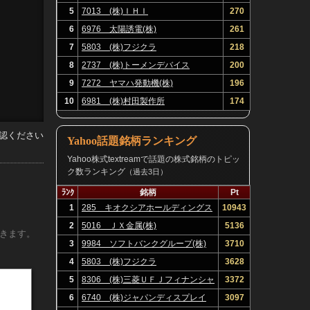
5
7013 (株)ＩＨＩ
270
6
6976 太陽誘電(株)
261
7
5803 (株)フジクラ
218
8
2737 (株)トーメンデバイス
200
9
7272 ヤマハ発動機(株)
196
10
6981 (株)村田製作所
174
認ください
Yahoo話題銘柄ランキング
Yahoo株式textreamで話題の株式銘柄のトピッ
ク数ランキング
（過去3日）
ﾗﾝｸ
銘柄
Pt
1
285 キオクシアホールディングス
10943
(株)
2
5016 ＪＸ金属(株)
5136
きます。
3
9984 ソフトバンクグループ(株)
3710
4
5803 (株)フジクラ
3628
5
8306 (株)三菱ＵＦＪフィナンシャ
3372
ル・グループ
6
6740 (株)ジャパンディスプレイ
3097