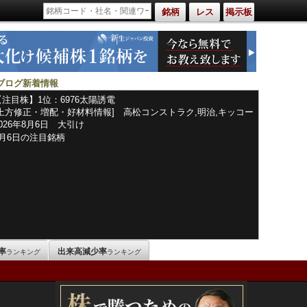
銘柄
レス
掲示板
ブログ新着情報
【注目株】1位：6976太陽誘電
[上方修正・増配・好材料情報] 高松コンストラク,明治,キッコー
マン,日東紡績,トーカロ,コロプラ,イルグルム,花王,三洋化成工業,
2026年8月6日 大引け
ＪＭＤＣ,アステラス製薬,資生堂,東海カーボン,フジミインコー
8月6日の注目銘柄
ポ,日本冶金工業,リョービ,ジーデップ・アドバンス,オークマ,酉
島製作所,ミネベアミツミ,ＴＨＫ,オムロン,セイコーエプソン,山
一電機,日本シイエムケイ,ローム,太陽誘電,ニチコン,日本タング
ステン,めぶき
率
出来高減少率
ランキング
ランキング