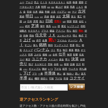
ュー
アルゴ
売上
ＣＩＳ
ＫＯＫＵＳＡＩ
結局
株価
通期
デ
ータセンター
大暴
時間
爆上げ
後場
馬鹿
こもり
個
前回
復活
古河
人
金
安値
出来
減益
利確
人生
イビデン
マジ
商事
明日
太陽
業績
高値
最後
反応
富士
電工
中
どっち
ガチ
日経
国
日本
誘電
負け
空売り
韓国
更新
会社
人間
信用
チ
芝浦
絶対
場中
最高
誰
最近
レゾナック
倍戦
ャート
モテる
値動き
ＫＯＳＰＩ
プラス
爆益
アドバン
売ら
改行
売れ
好
任天堂
ＪＸ
決
先物
理由
コンセンサス
増え
株式
下
上げ
買い
Ａ
手
赤字
金属
フイルム
チンパン
増益
Ｉ
銘柄
すごい
落ち
期待
サンディスク
普通
同じ
精
バンナム
化
ストップ
ゴミ
寄る
毎日
暴落
勝負
オリ
仕手
ックス
売買
上がる
価格
全然
無理
影響
住友
大型
ユニチカ
決算
リバ
東京
メイコー
資金
寄り
全部
売り
投げ
ＳＵＭＣＯ
意味
余裕
相場
設備
古川
利
引き
益
ギャンブル
微妙
いつ
下がる
経常
ウニチカ
持ち越
メモリ
下げ
半導体
し
プラ
一番
東レ
減
地合い
悪い
楽天
半導
コクサイ
超え
機関
損切り
可能
下げる
市場
逆アクセスランキング
逆アクセス数・アクセス後の滞在時間を集計しPt化