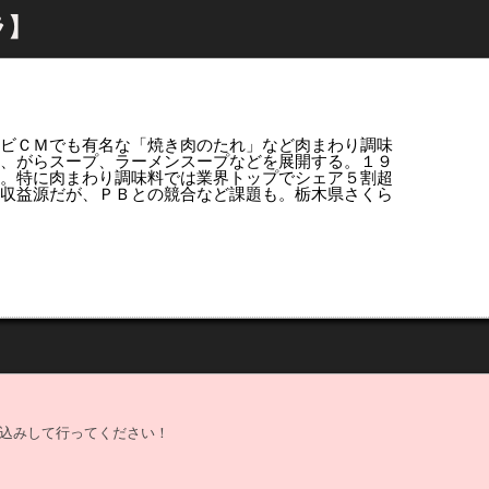
ラ】
テレビＣＭでも有名な「焼き肉のたれ」など肉まわり調味
、がらスープ、ラーメンスープなどを展開する。１９
。特に肉まわり調味料では業界トップでシェア５割超
収益源だが、ＰＢとの競合など課題も。栃木県さくら
込みして行ってください！