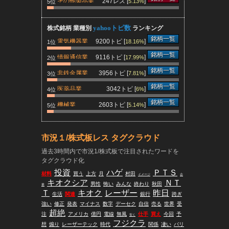
その他製品業
247レス [
]
5.13%
5位
yahooトピ数
株式銘柄 業種別
ランキング
銘柄一覧
電気機器業
9200トピ [
]
18.16%
1位
銘柄一覧
情報通信業
9116トピ [
]
17.99%
2位
銘柄一覧
非鉄金属業
3956トピ [
]
7.81%
3位
銘柄一覧
医薬品業
3042トピ [
]
6%
4位
銘柄一覧
機械業
2603トピ [
]
5.14%
5位
市況１/株式板レス タグクラウド
過去3時間内で市況1/株式板で注目されたワードを
タグクラウド化
投資
ハゲ
ＰＴＳ
材料
買う
上方
月
村田
イメージ
企
キオクシア
ＮＴ
男性
怖い
みんな
終わり
秋田
業
Ｔ
キオク
レーザー
昨日
生活
関連
銀行
跨ぎ
強い
修正
発表
マイナス
数字
デーセク
自信
売る
世界
受
超絶
注
アメリカ
億円
電線
無風
仕手
買え
今回
予
安く
フジクラ
想
煽り
レーザーテック
時代
関係
凄い
バリ