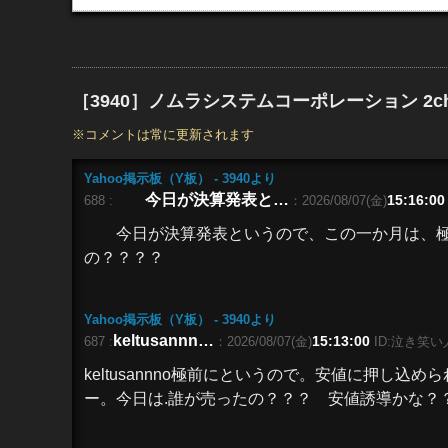
［3940］ノムラシステムコーポレーション 2c
※コメントは常に更新されます
Yahoo掲示板（Y板） - 3940
より
今日が決算発表と…
15:16:00
688 :
：2026/08/07(金)
今日が決算発表というので、この一か月は、極
の？？？？
Yahoo掲示板（Y板） - 3940
より
keltusannn…
15:13:00
687 :
：2026/08/07(金)
ID:泣き笑い
keltusannno極前にというので。安値に押し
ー。今日は.誰が売ったの？？？ 安値誘導かな？