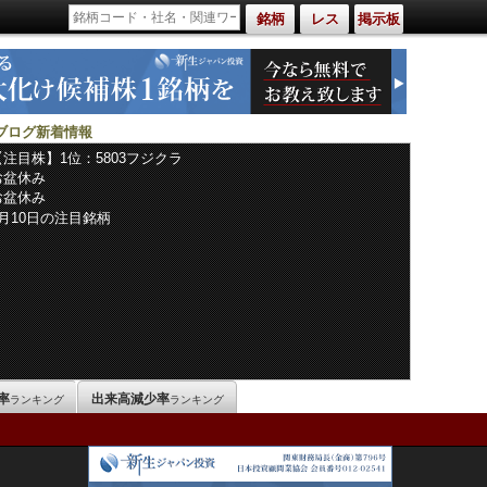
銘柄
レス
掲示板
ブログ新着情報
【注目株】1位：5803フジクラ
お盆休み
お盆休み
8月10日の注目銘柄
率
出来高減少率
ランキング
ランキング