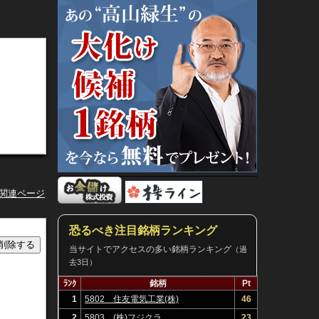
ン関連ページ
恐るべき注目銘柄ランキング
当サイトでアクセスの多い銘柄ランキング
（過
去3日）
ﾗﾝｸ
銘柄
Pt
1
5802 住友電気工業(株)
46
2
5803 (株)フジクラ
23