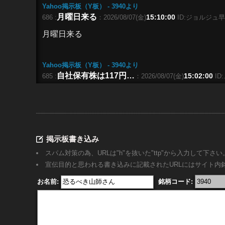
Yahoo掲示板（Y板） - 3940
より
月曜日来る
15:10:00
686 :
：2026/08/07(金)
ID:ジョルジュ
月曜日来る
Yahoo掲示板（Y板） - 3940
より
自社保有株は117円…
15:02:00
685 :
：2026/08/07(金)
ID:
自社保有株は117円で社員に割り当て。 保有株は
う。 間違いなく株価は上昇するだろう。
Yahoo掲示板（Y板） - 3940
より
掲示板書き込み
空売り、
14:59:00
684 :
：2026/08/07(金)
ID:ast*****
スパム対策の為、URLは"h"を抜いた"ttp"から入力して下さい
空売り、ショボ！
宣伝目的と思われる書き込みに記載されたURLにはサイト
お名前:
銘柄コード:
Yahoo掲示板（Y板） - 3940
より
空売りの最後の抵抗か…
14:55:00
683 :
：2026/08/07(金)
空売りの最後の抵抗か・・・ 自社株買いの100万