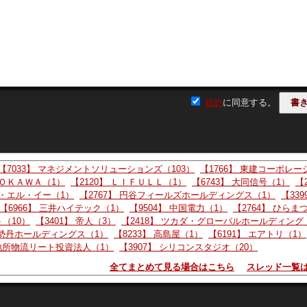
株買い。 ２．取得に係る事項の内容 （１） 取得対象株式の種類 
上限） （発行済株式総数（自己株式を除く）に対する割合 2.2％）
規約
に同意する。
（４） 取得期間 2026年８月10日～2026年10月31日 （５） 取得
（参考）2026年６月30日時点の自己株式の保有状況 発行済株式総
【7033】 マネジメントソリューションズ（103）
【1766】 東建コーポレー
ＤＯＫＡＷＡ（1）
【2120】 ＬＩＦＵＬＬ（1）
【6743】 大同信号（1）
【
ー・エル・イー（1）
【2767】 円谷フィールズホールディングス（1）
【339
ID:.
【6966】 三井ハイテック（1）
【9504】 中国電力（1）
【2764】 ひらま
ト（10）
【3401】 帝人（3）
【2418】 ツカダ・グローバルホールディング
法第459条第１項の規定による定款の定めに基づく自己株式の
伊勢丹ホールディングス（1）
【8233】 高島屋（1）
【6191】 エアトリ（1）
、会社法第459条第１項の規定による定款の定めに基 づき、自
菱地所物流リート投資法人（1）
【3907】 シリコンスタジオ（20）
下記のとおりお知らせいたします。
全てまとめて見る場合はこちら
スレッド一覧