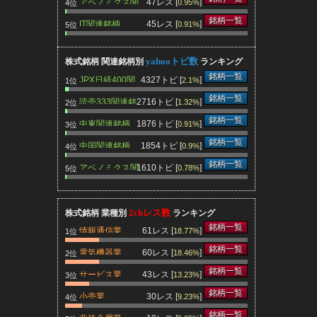
アベノミクス関
47レス [
]
0.95%
4位
連銘柄
銘柄一覧
IT関連銘柄
45レス [
]
0.91%
5位
yahooトピ数
株式銘柄 関連銘柄別
ランキング
銘柄一覧
JPX日経400関
4327トピ [
]
2.1%
1位
連銘柄
銘柄一覧
読売333関連銘
2716トピ [
]
1.32%
2位
げるの
柄
銘柄一覧
中東関連銘柄
1876トピ [
]
0.91%
3位
銘柄一覧
中国関連銘柄
1854トピ [
]
0.9%
4位
銘柄一覧
アベノミクス関
1610トピ [
]
0.78%
5位
連銘柄
2chレス数
株式銘柄 業種別
ランキング
銘柄一覧
情報通信業
61レス [
]
18.77%
1位
銘柄一覧
電気機器業
60レス [
]
18.46%
2位
銘柄一覧
サービス業
43レス [
]
13.23%
3位
銘柄一覧
小売業
30レス [
]
9.23%
4位
銘柄一覧