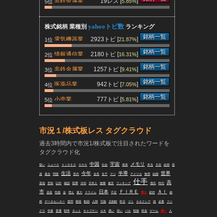
非鉄金属業
19レス [
]
5.85%
5位
yahooトピ数
株式銘柄 業種別
ランキング
銘柄一覧
電気機器業
2923トピ [
]
21.87%
1位
銘柄一覧
情報通信業
2180トピ [
]
16.31%
2位
銘柄一覧
非鉄金属業
1257トピ [
]
9.41%
3位
銘柄一覧
医薬品業
942トピ [
]
7.05%
4位
銘柄一覧
小売業
777トピ [
]
5.81%
5位
市況１/株式板レス タグクラウド
過去3時間内で市況1/株式板で注目されたワードを
タグクラウド化
中国
宇宙
メモリ
疑い
ニュース
ＶＩＤＥＯ
ＳＮＳ
社会
発表
本当
大谷
結局
投
生活
今年
半導
世界
資
過去
問題
世代
会見
女子
マジ
アメリカ
無理
結婚
仕手
高
基地
意味
以外
確認
喧嘩
冷却
日本人
無職
被災
ランキング
徴兵
時代
市
日本
ＦＩＲＥ
ＡＩ
資産
性能
金
増え
最大
スライム
不足
買え
絶対
銘
柄
データセンター
質問
開発
動画
人間
可能
北朝鮮
昨日
ゴミ
キオクシア
誰
必要
フジ
クラ
作業
普通
戦争
ネット
キャプテン
ＧＢ
悪い
若い
バカ
戦後
田舎
ゲーム
買い
人