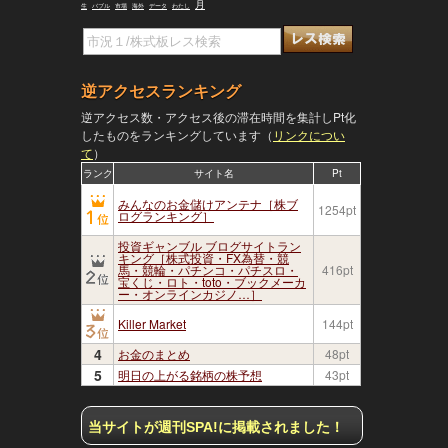
月
生
バブル
市場
海外
データ
わたし
逆アクセスランキング
逆アクセス数・アクセス後の滞在時間を集計しPt化
したものをランキングしています（
リンクについ
て
）
ランク
サイト名
Pt
みんなのお金儲けアンテナ［株ブ
1254pt
ログランキング］
投資ギャンブル ブログサイトラン
キング［株式投資・FX為替・競
馬・競輪・パチンコ・パチスロ・
416pt
宝くじ・ロト・toto・ブックメーカ
ー・オンラインカジノ…］
Killer Market
144pt
4
お金のまとめ
48pt
5
明日の上がる銘柄の株予想
43pt
当サイトが週刊SPA!に掲載されました！