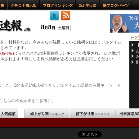
ロ株
クチコミ掲示板
ブログランキング
2ch注目ID
株ブログパーツ
8
8
月
日
土曜日
上位
惑株、材料株など、今みんなが注目している銘柄をほぼリアルタイム
まとめています。
よりそれぞれの注目銘柄ランキングが表示され、 レス数ボ
板(Y板)
表示されます！気になる株式銘柄がある方は是非お試しください。
した。2ch市況1/株式板で今リアルタイムで話題の注目キーワード
こちらの検索結果をご参考に。
m 人気銘柄
値上がり率
値下がり率
出来高増加
ランキング
ランキング