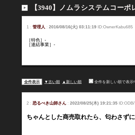
【3940】ノムラシステムコー
1
:
管理人
:
2016/08/16(火) 03:11:19
ID:OwnerKabu685
［特色］-
［連結事業］-
全件表示
▼古い順
▲新しい順
全件を新しい順で表示
2
:
恐るべき山師さん
:
2022/08/25(木) 19:21:35
ID:ODB
ちゃんとした商売取れたら、匂わさずに