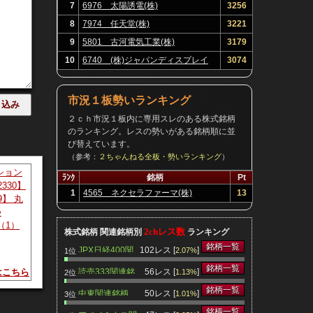
7
6976 太陽誘電(株)
3256
8
7974 任天堂(株)
3221
9
5801 古河電気工業(株)
3179
10
6740 (株)ジャパンディスプレイ
3074
普通株式
 （３）
市況１板勢いランキング
方法 東
２ｃｈ市況１板内に専用スレのある株式銘柄
数 （自
のランキング。レスの勢いがある銘柄順に並
び替えています。
（参考：
２ちゃんねる全板・勢いランキング
）
ション
ﾗﾝｸ
銘柄
Pt
2330】
1
4565 ネクセラファーマ(株)
13
9】 丸
つ
（1）
取得）
2chレス数
株式銘柄 関連銘柄別
ランキング
己株式
銘柄一覧
JPX日経400関
102レス [
]
2.07%
1位
連銘柄
銘柄一覧
読売333関連銘
56レス [
]
はこちら
1.13%
2位
柄
銘柄一覧
中東関連銘柄
50レス [
]
1.01%
3位
銘柄一覧