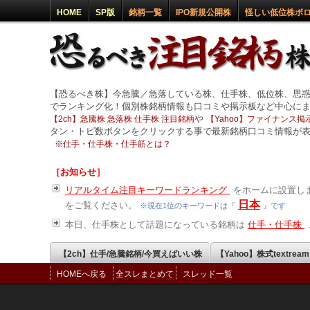
HOME
SP版
銘柄一覧
IPO新規公開株
怪しい低位株ボ
【恐るべき株】今急騰／急落している株、仕手株、低位株、思
でランキング化！個別株銘柄情報も口コミや掲示板など中心に
や
【2ch】急騰株 急落株 仕手株 注目銘柄
【Yahoo】ファイナンス掲示
タン・トピ数ボタンをクリックする事で最新銘柄口コミ情報が
※
仕手・仕手株・仕手筋とは？
［お知らせ］
リアルタイム注目キーワードランキング
をホームに設置しま
日本
をご覧ください。
※現在1位のキーワードは『
』です
本日、仕手株として話題になっている銘柄は
仕手・仕手株
【2ch】仕手/急騰銘柄/今買えばいい株
【Yahoo】株式textrea
HOMEへ戻る
全スレまとめて
スレッド一覧