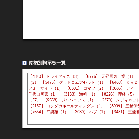
Yahoo掲示板（Y板） - 3940
より
★★★8月10日～1…
14:36:00
682 :
：2026/08/07(金)
ID:.
★★★8月10日～10月31日まで100万株の自社
（２） 取得し得る 株式の総数 1,000,000株（
株式の取得価格の 総額 15 0,000,000円（上限） 
京証券取引所における市場買付 45,089,796株 
銘柄別掲示板一覧
己株式を除く） 自己株式数 1,602,204株 以
【4840】 トライアイズ（3）
【6776】 天昇電気工業（1）
（2）
【3475】 グッドコムアセット（1）
【9468】 ＫＡ
Yahoo掲示板（Y板） - 3940
より
フォーサイド（1）
【6301】 コマツ（2）
【3686】 ディ
自己株式取得に係る事…
14:32:00
681 :
：2026/08/07(金)
千代山岡家（1）
【3133】 海帆（1）
【8226】 理経（5）
（37）
【9558】 ジャパニアス（1）
【2370】 メディネッ
自己株式取得に係る事項の決定のお知らせ （会社
【2157】 コシダカホールディングス（1）
【3099】 三越
当社は、2026年８月７日開催の取締役会において
【7554】 幸楽苑（1）
【3030】 ハブ（1）
【3481】 三
取得に係る事項について決議いたしましたので、
Yahoo掲示板（Y板） - 3940
より