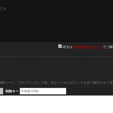
早乙女
.
売却制限付きで社員に安く割り当てて、足りない100万株を市
続きは
3940銘柄情報ページ
でご確
。
内銘柄ページ、ブログランキング他、当サイトからのリンクを全て除外させて頂
削除キー
ID:.
株は間違いなく前回同様140円台までは戻すだろう。