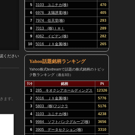
5
3103 ユニチカ(株)
470
6
6976 太陽誘電(株)
405
7
7974 任天堂(株)
293
8
7013 (株)ＩＨＩ
289
9
4062 イビデン(株)
282
10
5016 ＪＸ金属(株)
265
場から買
認ください
Yahoo話題銘柄ランキング
Yahoo株式textreamで話題の株式銘柄のトピッ
ク数ランキング
（過去3日）
ﾗﾝｸ
銘柄
Pt
1
285 キオクシアホールディングス
12326
(株)
2
5016 ＪＸ金属(株)
5776
きます。
3
5803 (株)フジクラ
5176
4
3103 ユニチカ(株)
4238
5
9984 ソフトバンクグループ(株)
3656
6
3905 データセクション(株)
3310