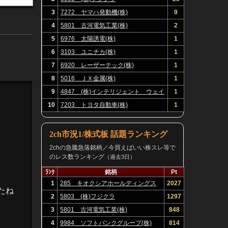
3
7272 ヤマハ発動機(株)
9
4
5801 古河電気工業(株)
2
5
6976 太陽誘電(株)
1
6
3103 ユニチカ(株)
1
7
6920 レーザーテック(株)
1
8
5016 ＪＸ金属(株)
1
9
4847 (株)インテリジェント ウェイ
1
ブ
10
7203 トヨタ自動車(株)
1
2ch市況1/株式板 話題ランキング
2chの急騰急落銘柄／今買えばいい株スレ等で
のレス数ランキング
（過去3日）
ﾗﾝｸ
銘柄
Pt
1
285 キオクシアホールディングス
2027
たね
(株)
2
5803 (株)フジクラ
1297
3
5801 古河電気工業(株)
848
4
9984 ソフトバンクグループ(株)
814