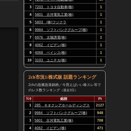
3
7203 トヨタ自動車(株)
1
4
5801 古河電気工業(株)
1
5
5803 (株)フジクラ
1
6
9984 ソフトバンクグループ(株)
1
7
6976 太陽誘電(株)
1
8
4062 イビデン(株)
1
9
4068 ベイシス(株)
1
10
3103 ユニチカ(株)
1
2ch市況1/株式板 話題ランキング
2chの急騰急落銘柄／今買えばいい株スレ等で
のレス数ランキング
（過去3日）
ﾗﾝｸ
銘柄
Pt
1
285 キオクシアホールディングス
2127
(株)
2
9984 ソフトバンクグループ(株)
948
3
5801 古河電気工業(株)
708
4
4062 イビデン(株)
471