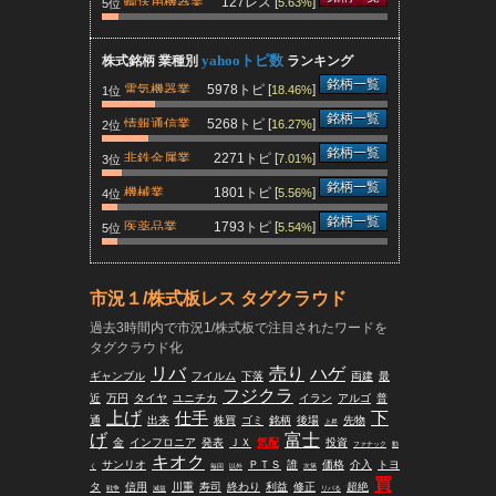
輸送用機器業
127レス [
]
5.63%
5位
yahooトピ数
株式銘柄 業種別
ランキング
銘柄一覧
電気機器業
5978トピ [
]
18.46%
1位
銘柄一覧
情報通信業
5268トピ [
]
16.27%
2位
銘柄一覧
非鉄金属業
2271トピ [
]
マシュ
7.01%
3位
銘柄一覧
機械業
1801トピ [
]
5.56%
4位
銘柄一覧
医薬品業
1793トピ [
]
5.54%
5位
市況１/株式板レス タグクラウド
過去3時間内で市況1/株式板で注目されたワードを
タグクラウド化
リバ
売り
ハゲ
ギャンブル
フイルム
下落
両建
最
フジクラ
近
万円
タイヤ
ユニチカ
イラン
アルゴ
普
上げ
仕手
下
通
出来
株買
ゴミ
銘柄
後場
先物
上昇
げ
富士
金
インフロニア
発表
ＪＸ
気配
投資
ファナック
動
キオク
サンリオ
ＰＴＳ
誰
価格
介入
トヨ
く
毎回
以外
次第
買
タ
信用
川重
寿司
終わり
利益
修正
超絶
戦争
減益
リバる