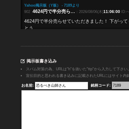
Yahoo掲示板（Y板） - 7189
より
4624円で半分売ら…
11:06:00
902 :
：2026/08/06(木)
ID
4624円で半分売らせていただきました！ 下がっ
とう
Yahoo掲示板（Y板） - 7189
より
結局大幅に上がったな…
09:29:00
901 :
：2026/08/06(木)
掲示板書き込み
結局大幅に上がったな。 ここは下がってもまた上
た。
スパム対策の為、URLは"h"を抜いた"ttp"から入力して下さい
宣伝目的と思われる書き込みに記載されたURLにはサイト
お名前:
銘柄コード:
Yahoo掲示板（Y板） - 7189
より
好決算、
10:58:00
900 :
：2026/08/05(水)
ID:jap*****
好決算、高配当の銘柄は一時的に売られたとしても
も売られる理由はありません。 4000円台前半
Yahoo掲示板（Y板） - 7189
より