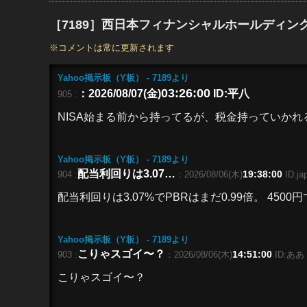
［7189］西日本フィナンシャルホールディングス
※コメントは常に更新されます
Yahoo掲示板（Y板） - 7189
より
03:26:00
：2026/08/07(金)
ID:平八
905 :
NISA
始まる前から持ってるが、税金持っていかれ
Yahoo掲示板（Y板） - 7189
より
配当利回りは3.07…
19:38:00
904 :
：2026/08/06(木)
ID:jap
配当利回りは3.07%でPBRはまだ0.99倍。 45
Yahoo掲示板（Y板） - 7189
より
こりゃスゴイ〜？
14:51:00
903 :
：2026/08/06(木)
ID:ああ
こりゃスゴイ〜？