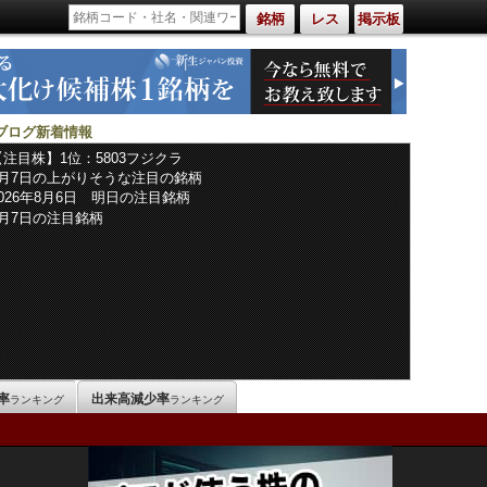
銘柄
レス
掲示板
ブログ新着情報
【注目株】1位：5803フジクラ
8月7日の上がりそうな注目の銘柄
2026年8月6日 明日の注目銘柄
8月7日の注目銘柄
率
出来高減少率
ランキング
ランキング