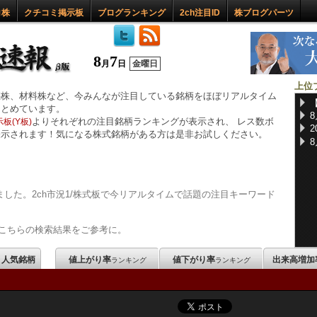
ロ株
クチコミ掲示板
ブログランキング
2ch注目ID
株ブログパーツ
8
7
月
日
金曜日
上位
惑株、材料株など、今みんなが注目している銘柄をほぼリアルタイム
まとめています。
よりそれぞれの注目銘柄ランキングが表示され、 レス数ボ
板(Y板)
表示されます！気になる株式銘柄がある方は是非お試しください。
した。2ch市況1/株式板で今リアルタイムで話題の注目キーワード
こちらの検索結果をご参考に。
m 人気銘柄
値上がり率
値下がり率
出来高増加
ランキング
ランキング