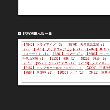
少し前に追加してから…
10:00:00
899 :
：2026/08/05(水)
少し前に追加してから含み益削りまくりだったけ
Yahoo掲示板（Y板） - 7189
より
4500は楽勝でしょ…
09:23:00
898 :
：2026/08/05(水)
ID:x
銘柄別掲示板一覧
4500は楽勝でしょー
【4840】 トライアイズ（3）
【6776】 天昇電気工業（1）
（2）
【3475】 グッドコムアセット（1）
【9468】 ＫＡ
フォーサイド（1）
【6301】 コマツ（2）
【3686】 ディ
Yahoo掲示板（Y板） - 7189
より
千代山岡家（1）
【3133】 海帆（1）
【8226】 理経（5）
あの決算でマイ転って…
10:01:00
897 :
：2026/08/04(火)
（37）
【9558】 ジャパニアス（1）
【2370】 メディネッ
【2157】 コシダカホールディングス（1）
【3099】 三越
あの決算でマイ転ってまじ？
【7554】 幸楽苑（1）
【3030】 ハブ（1）
【3481】 三
Yahoo掲示板（Y板） - 7189
より
ここから爆上げ確実
09:44:00
896 :
：2026/08/04(火)
ID:xp
ここから爆上げ確実