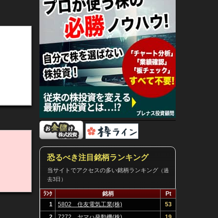
恐るべき注目銘柄ランキング
当サイトでアクセスの多い銘柄ランキング
（過
去3日）
ﾗﾝｸ
銘柄
Pt
1
5802 住友電気工業(株)
53
2
7272 ヤマハ発動機(株)
19