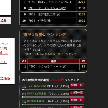
7
6740 (株)ジャパンディスプレイ
3271
8
3905 データセクション(株)
3158
9
5801 古河電気工業(株)
3155
10
7974 任天堂(株)
3091
市況１板勢いランキング
２ｃｈ市況１板内に専用スレのある株式銘柄
ション
のランキング。レスの勢いがある銘柄順に並
2330】
び替えています。
9】 丸
（参考：
２ちゃんねる全板・勢いランキング
）
つ
ﾗﾝｸ
銘柄
Pt
（1）
1
4565 ネクセラファーマ(株)
13
はこちら
2chレス数
株式銘柄 関連銘柄別
ランキング
銘柄一覧
JPX日経400関
1311レス [
]
3.13%
1位
連銘柄
銘柄一覧
読売333関連銘
708レス [
]
1.69%
2位
柄
銘柄一覧
中国関連銘柄
624レス [
]
1.49%
3位
銘柄一覧