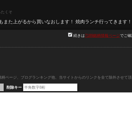
:へたくそ
てもまた上がるから買いなおします！ 焼肉ランチ行ってきます
続きは
7189銘柄情報ページ
でご確
ID:xfm*****
がるだろうという安心感があったから安く買えておいしいだけ
。
内銘柄ページ、ブログランキング他、当サイトからのリンクを全て除外させて頂
削除キー
必ず戻します。 金利上昇局面の銀行株は本来買われる理由は
で買えるのも今のうちなので、押し目はすかさず拾うようにしてい