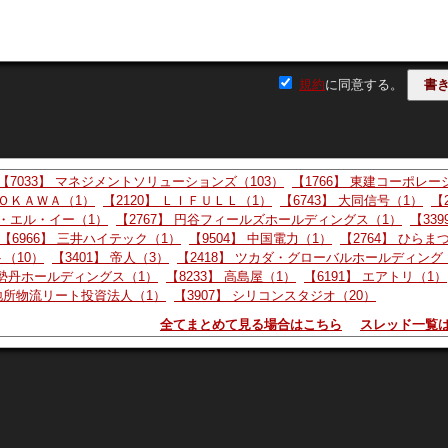
ID:億り人の御曹司
ど、ここから取り返してくれ
規約
に同意する。
pm*****
【7033】 マネジメントソリューションズ（103）
【1766】 東建コーポレー
ＤＯＫＡＷＡ（1）
【2120】 ＬＩＦＵＬＬ（1）
【6743】 大同信号（1）
【
ー・エル・イー（1）
【2767】 円谷フィールズホールディングス（1）
【339
【6966】 三井ハイテック（1）
【9504】 中国電力（1）
【2764】 ひらま
ID:へたくそ
ト（10）
【3401】 帝人（3）
【2418】 ツカダ・グローバルホールディング
伊勢丹ホールディングス（1）
【8233】 高島屋（1）
【6191】 エアトリ（1）
菱地所物流リート投資法人（1）
【3907】 シリコンスタジオ（20）
全てまとめて見る場合はこちら
スレッド一覧
m*****