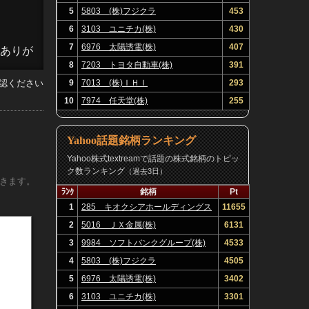
5
5803 (株)フジクラ
453
6
3103 ユニチカ(株)
430
7
6976 太陽誘電(株)
407
！ありが
8
7203 トヨタ自動車(株)
391
認ください
9
7013 (株)ＩＨＩ
293
10
7974 任天堂(株)
255
Yahoo話題銘柄ランキング
だっ
Yahoo株式textreamで話題の株式銘柄のトピッ
ク数ランキング
（過去3日）
きます。
ﾗﾝｸ
銘柄
Pt
1
285 キオクシアホールディングス
11655
(株)
2
5016 ＪＸ金属(株)
6131
3
9984 ソフトバンクグループ(株)
4533
あって
ます。
4
5803 (株)フジクラ
4505
5
6976 太陽誘電(株)
3402
6
3103 ユニチカ(株)
3301