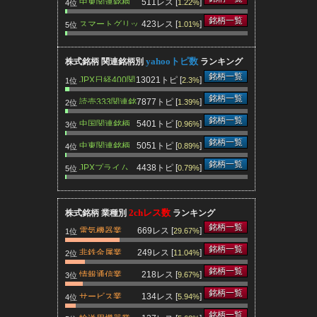
中東関連銘柄
511レス [
]
1.22%
4位
銘柄一覧
スマートグリッ
423レス [
]
1.01%
5位
ド関連銘柄
yahooトピ数
株式銘柄 関連銘柄別
ランキング
銘柄一覧
JPX日経400関
13021トピ [
]
2.3%
1位
連銘柄
銘柄一覧
読売333関連銘
7877トピ [
]
1.39%
2位
柄
銘柄一覧
中国関連銘柄
5401トピ [
]
0.96%
3位
銘柄一覧
中東関連銘柄
5051トピ [
]
0.89%
4位
銘柄一覧
JPXプライム
4438トピ [
]
0.79%
5位
150関連銘柄
2chレス数
株式銘柄 業種別
ランキング
銘柄一覧
電気機器業
669レス [
]
29.67%
1位
センチ
銘柄一覧
非鉄金属業
249レス [
]
11.04%
2位
日本ハ
銘柄一覧
情報通信業
218レス [
]
9.67%
3位
伊藤米
銘柄一覧
サービス業
134レス [
]
5.94%
4位
銘柄一覧