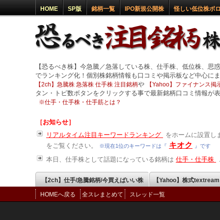
HOME
SP版
銘柄一覧
IPO新規公開株
怪しい低位株ボ
【恐るべき株】今急騰／急落している株、仕手株、低位株、思
でランキング化！個別株銘柄情報も口コミや掲示板など中心に
や
【2ch】急騰株 急落株 仕手株 注目銘柄
【Yahoo】ファイナンス掲示
タン・トピ数ボタンをクリックする事で最新銘柄口コミ情報が
※
仕手・仕手株・仕手筋とは？
［お知らせ］
リアルタイム注目キーワードランキング
をホームに設置しま
キオク
をご覧ください。
※現在1位のキーワードは『
』です
本日、仕手株として話題になっている銘柄は
仕手・仕手株
【2ch】仕手/急騰銘柄/今買えばいい株
【Yahoo】株式textrea
HOMEへ戻る
全スレまとめて
スレッド一覧