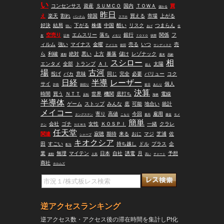
センチ
い
コンセンサス
資産
ＳＵＭＣＯ
国内
ＴＯＷＡ
買
儲かる
昨日
日本ハ
え
楽天
割れ
韓国
買える
市場
上がる
バンナム
スマホ
好決
結局
下がる
株価
中国
酷い
リスク
つまらん
伊藤米
弱い
あげ
住
空売り
エムスリー
落ち
銀行
関係
フ
友
証券
メモリ
ＴＯＹＯ
状態
ィルム
強い
マイナス
金曜
売る
いつ
売
アメリカ
前回
サンディスク
ら
利確
絶対
悪い
上方
暴落
儲け
レゾナック
通期
週末
高齢
スシロー
相
エンタメ
全部
トランプ
ＡＩ
太陽
超え
場
古河
投げ
バカ
意味
同じ
完全
必要
バリュー
コク
日経
半導
レーザー
サイ
個人
詐欺
損切り
前日
あたり
決算
時間
買う
ＮＴＴ
世界
機関
底打ち
電線
反転
海峡
半導体
ゲーム
ストップ
みんな
底
可能
地合い
統計
メイコー
寄り
高値
今回
雇用
タングステン
こもり
最高
爆益
モメ
簡単
マシュ
会社
ゴチ
女性
ＫＯＳＰＩ
一緒
クラレ
チン
ＮＥＷＳ
任天堂
関連
寂聴
期待
来る
おに
マジ
芝浦
佐
シャープ
キオクシア
田
すごい
持ち越し
ドル
プラス
企
配当
業
無理
マイテン
日本
自社
誘電
月
予想
連動
人気
高い
チャート
商社
ホルムズ
逆アクセスランキング
逆アクセス数・アクセス後の滞在時間を集計しPt化