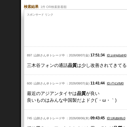
検索結果
1件 OR検索新着順
スポンサード リンク
17:51:34
897 :山師さん＠トレード中 ：2026/08/07(金)
ID:znHg0otH0
三木谷フォンの通話
品質
は少し改善されてきてる印
11:41:44
600 :山師さん＠トレード中 ：2026/08/07(金)
ID:rTrLV/bf0
最近のアジアンタイヤは
品質
が良い
良いものはみんな中国製だよドク(´・ω・｀)
09:43:45
745 :山師さん＠トレード中 ：2026/08/06(木)
ID:UKdbhfIc0