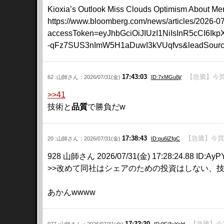
Kioxia’s Outlook Miss Clouds Optimism About M
https://www.bloomberg.com/news/articles/2026-07-3
accessToken=eyJhbGciOiJIUzI1NiIsInR5c
-qFz7SUS3nImW5H1aDuwI3kVUqfvs&leadSource=a
17:43:03
【急騰】今買
62 :山師さん：2026/07/31(金)
ID:7xMGu8j/
>>41
技術と
品質
で勝負だw
17:38:43
【急騰】今買
20 :山師さん：2026/07/31(金)
ID:pu6lZfgC
928 山師さん 2026/07/31(金) 17:28:24.88 ID:Ay
>>改めて同社はシェアのための投資はしない、
あかんwwww
17:32:20
【急騰】今