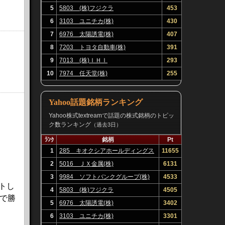
5
5803 (株)フジクラ
453
6
3103 ユニチカ(株)
430
7
6976 太陽誘電(株)
407
8
7203 トヨタ自動車(株)
391
9
7013 (株)ＩＨＩ
293
10
7974 任天堂(株)
255
Yahoo話題銘柄ランキング
Yahoo株式textreamで話題の株式銘柄のトピッ
ク数ランキング
（過去3日）
ﾗﾝｸ
銘柄
Pt
1
285 キオクシアホールディングス
11655
(株)
2
5016 ＪＸ金属(株)
6131
3
9984 ソフトバンクグループ(株)
4533
トし
4
5803 (株)フジクラ
4505
で勝
5
6976 太陽誘電(株)
3402
6
3103 ユニチカ(株)
3301