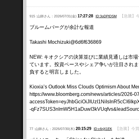
17:27:28
【急騰】今
915 :山師さん：2026/07/31(金)
ID:3oDPIDSM
ブルームバーグが余計な報道
Takashi Mochizuki@6d6f636869
NEW: キオクシアの決算並びに業績見通しは
ています。投資ペースやシェア争いが注目されま
負すると明言しました。
Kioxia’s Outlook Miss Clouds Optimism About M
https://www.bloomberg.com/news/articles/2026-07-3
accessToken=eyJhbGciOiJIUzI1NiIsInR5c
-qFz7SUS3nImW5H1aDuwI3kVUqfvs&leadSource=a
20:15:29
【急騰】今買
77 :山師さん：2026/07/30(木)
ID:c6rjX1EK