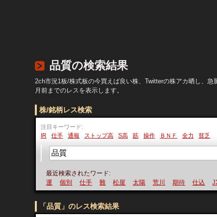
品質の検索結果
2ch市況1板/株式板の今買えば良い株、Twitterの株アカ
月前までのレスを表示します。
株/銘柄レス検索
注目キーワード:
IR
仕手
通報
ストップ高
S高
筋
操作
ＢＮＦ
全力
貧乏
最近検索されたワード:
運
個別
仕手
難
松屋
太陽
荒川
期待
仕込
JX
「品質」のレス検索結果