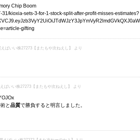
emory Chip Boom
1/kioxia-sets-3-for-1-stock-split-after-profit-misses-estimates?
CI6IkpXVCJ9.eyJzb3VyY2UiOiJTdWJzY3JpYmVyR2lmdGVk
rticle-gifting
えばいい株27273【またもや次ねえし】 より
えばいい株27273【またもや次ねえし】 より
PYOJOx
技術と
品質
で勝負すると明言しました。
買えばいい株27272【また次ねーのかよ】より