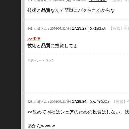
977 :山師さん：2026/07/31(金)
ID:9Fi3uYsH
技術と
品質
なんて簡単にパクられるからな
17:29:27
【急騰】今
943 :山師さん：2026/07/31(金)
ID:xZjdGaJr
>>928
技術と
品質
に投資してよ
スポンサード リンク
17:28:24
【急騰】
928 :山師さん：2026/07/31(金)
ID:AyPYOJOx
>>改めて同社はシェアのための投資はしない、
あかんwwww