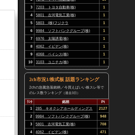
3
7203 トヨタ自動車(株)
1
4
5801 古河電気工業(株)
1
5
5803 (株)フジクラ
1
6
9984 ソフトバンクグループ(株)
1
7
6976 太陽誘電(株)
1
8
4062 イビデン(株)
1
9
4068 ベイシス(株)
1
10
3103 ユニチカ(株)
1
2ch市況1/株式板 話題ランキング
2chの急騰急落銘柄／今買えばいい株スレ等で
のレス数ランキング
（過去3日）
ﾗﾝｸ
銘柄
Pt
1
285 キオクシアホールディングス
2127
(株)
2
9984 ソフトバンクグループ(株)
948
3
5801 古河電気工業(株)
708
4
4062 イビデン(株)
471