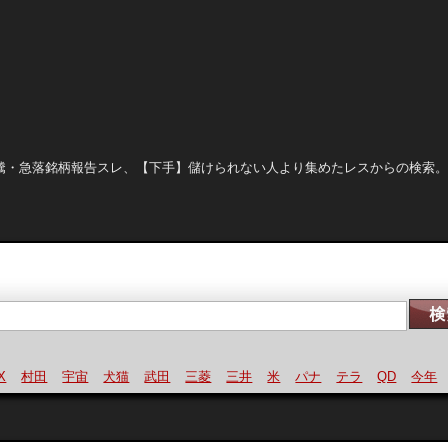
晒し、急騰・急落銘柄報告スレ、【下手】儲けられない人より集めたレスからの検索
村田
宇宙
犬猫
武田
三菱
三井
米
パナ
テラ
QD
今年