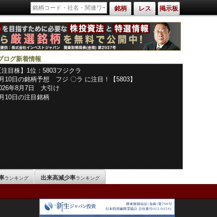
銘柄
レス
掲示板
ブログ新着情報
【注目株】1位：5803フジクラ
8月10日の銘柄予想 フジ 〇ラ に注目！【5803】
2026年8月7日 大引け
8月10日の注目銘柄
率
出来高減少率
ランキング
ランキング