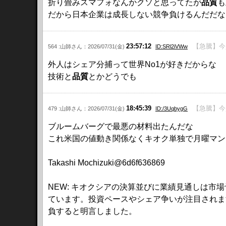
折り畳みスマフォなんかクソと思ってたが
品質
も
だから日本企業は成長しない競争負けるんだだなと
23:57:12
【急騰】今
564 :山師さん：2026/07/31(金)
ID:SRl2iVWw
外人はシェア分捕って世界No1が好きだからな
技術と
品質
とかどうでも
18:45:39
【急騰】今
479 :山師さん：2026/07/31(金)
ID:/3UqbygG
ブルームバーグで最悪の材料出たんだな
これ米国の値動き関係なくキオク単独で月曜マン
Takashi Mochizuki@6d6f636869
NEW: キオクシアの決算並びに業績見通しは
ています。投資ペースやシェア争いが注目されま
負すると明言しました。