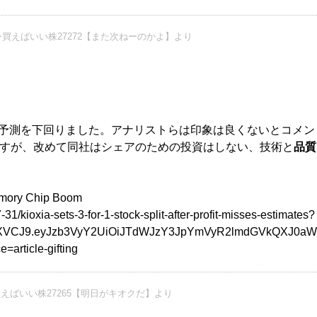
買えばいい株27272【また次ねーのかよ】より
市場予測を下回りました。アナリストらは印象は良くないとコメン
すが、改めて同社はシェアのための投資はしない、技術と
品質
emory Chip Boom
1/kioxia-sets-3-for-1-stock-split-after-profit-misses-estimates?
CI6IkpXVCJ9.eyJzb3VyY2UiOiJTdWJzY3JpYmVyR2lmdGVk
rticle-gifting
えばいい株27265【明日がキオクだ】より