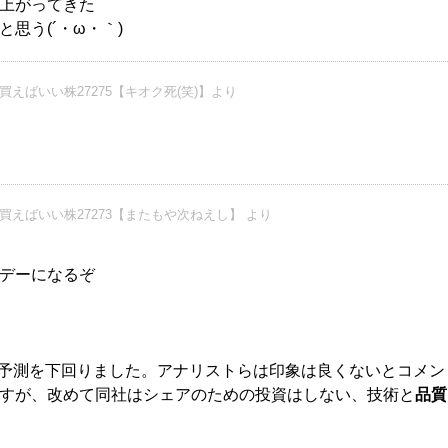
上がってきた
思う(´・ω・｀)
買えばいい株27275【キオク死(笑)】より
買えばいい株27273【またもや次ねえし】 より
デーになるぞ
市場予測を下回りました。アナリストらは印象は良くないとコメン
すが、改めて同社はシェアのための投資はしない、技術と
品質