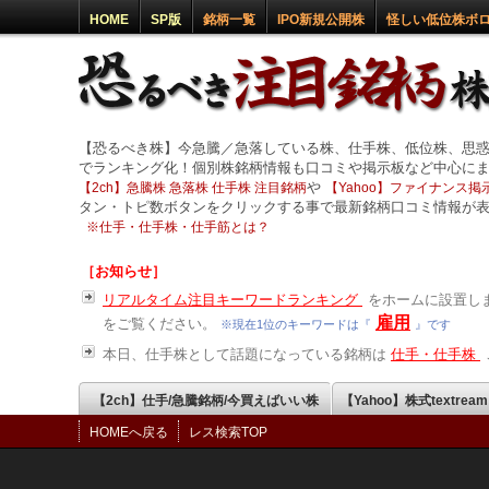
HOME
SP版
銘柄一覧
IPO新規公開株
怪しい低位株ボ
【恐るべき株】今急騰／急落している株、仕手株、低位株、思
でランキング化！個別株銘柄情報も口コミや掲示板など中心に
や
【2ch】急騰株 急落株 仕手株 注目銘柄
【Yahoo】ファイナンス掲示
タン・トピ数ボタンをクリックする事で最新銘柄口コミ情報が
※
仕手・仕手株・仕手筋とは？
［お知らせ］
リアルタイム注目キーワードランキング
をホームに設置しま
雇用
をご覧ください。
※現在1位のキーワードは『
』です
本日、仕手株として話題になっている銘柄は
仕手・仕手株
【2ch】仕手/急騰銘柄/今買えばいい株
【Yahoo】株式textrea
HOMEへ戻る
レス検索TOP