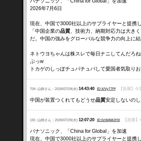
パナソニック、「China for Global」を加速
2026年7月6日
現在、中国で3000社以上のサプライヤーと提携
「中国企業の
品質
、技術力、納期対応力は大きく
だ。中国の強みをグローバルな競争力の向上に結
ネトウヨちゃんは株スレで毎日ナニしてんだろね
ぷっw
トカゲのしっぽチュパチュパして愛国者気取りお
14:43:40
【急騰】今買
704 :山師さん：2026/07/29(水)
ID:X/Vy77Pf
中国が装置つくれてもどうせ
品質
安定しないのし
12:07:20
【急騰】
191 :山師さん：2026/07/29(水)
ID:0zWAMJHX
パナソニック、「China for Global」を加速
現在、中国で3000社以上のサプライヤーと提