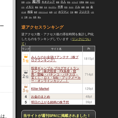
雇用
キオクシア
介入
市場
バブル
暴落
来る
トランプ
半導体
高値
スペー
メモリ
半導
ドル
金
スＸ
最近
投資
ネタ
キャプテン
本当
ＳＯＸ
銘柄
日銀
相場
ホワマン
フジクラ
さつき
無理
スターリンク
結局
ベア
子供
機関
バナ
ナ
下痢
コレ
世界
落ち
ー
逆アクセスランキング
逆アクセス数・アクセス後の滞在時間を集計しPt化
したものをランキングしています（
リンクについ
て
）
ランク
サイト名
Pt
みんなのお金儲けアンテナ［株ブ
1815pt
ログランキング］
投資ギャンブル ブログサイトラン
キング［株式投資・FX為替・競
馬・競輪・パチンコ・パチスロ・
714pt
宝くじ・ロト・toto・ブックメーカ
ー・オンラインカジノ…］
Killer Market
129pt
4
お金のまとめ
48pt
5
明日の上がる銘柄の株予想
39pt
当サイトが週刊SPA!に掲載されました！
氏は、