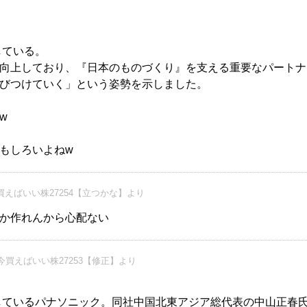
している。
向上しており、『日本のものづくり』を支える重要なパートナ
びつけていく」という姿勢を示しました。
w
もしろいよねw
えばいい株27254【立つかな】より
か作れんから心配ない
今買えばいい株27253【修正】より
携しているパナソニック。同社中国北東アジア総代表の中山正春