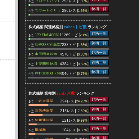
ブロードバンド
293レス [
]
1.39%
4位
関連銘柄
銘柄一覧
スマートグリッ
286レス [
]
1.36%
5位
ド関連銘柄
yahooトピ数
株式銘柄 関連銘柄別
ランキング
銘柄一覧
JPX日経400関
11289トピ [
]
2.1%
1位
連銘柄
銘柄一覧
読売333関連銘
7238トピ [
]
1.35%
2位
柄
銘柄一覧
中国関連銘柄
4570トピ [
]
0.85%
3位
銘柄一覧
中東関連銘柄
4384トピ [
]
0.82%
4位
銘柄一覧
自動車部材・部
4046トピ [
]
0.75%
5位
品関連銘柄
2chレス数
株式銘柄 業種別
ランキング
銘柄一覧
非鉄金属業
294レス [
]
24.28%
1位
銘柄一覧
電気機器業
213レス [
]
17.59%
2位
銘柄一覧
情報通信業
121レス [
]
9.99%
3位
銘柄一覧
機械業
104レス [
]
8.59%
4位
銘柄一覧