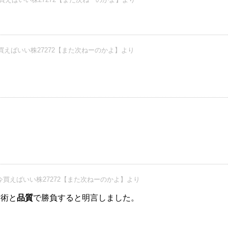
買えばいい株27272【また次ねーのかよ】より
今買えばいい株27272【また次ねーのかよ】より
技術と
品質
で勝負すると明言しました。