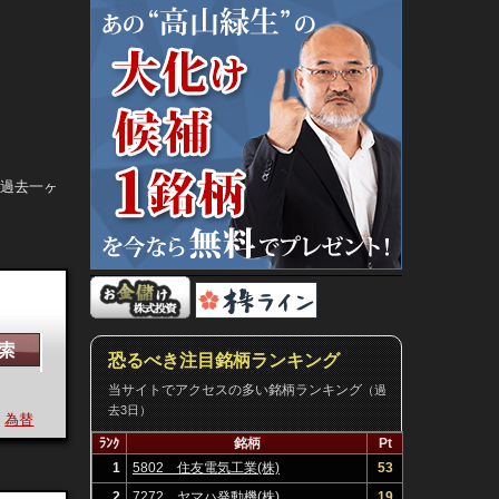
。過去一ヶ
恐るべき注目銘柄ランキング
当サイトでアクセスの多い銘柄ランキング
（過
去3日）
為替
決算
ﾗﾝｸ
銘柄
Pt
1
5802 住友電気工業(株)
53
2
7272 ヤマハ発動機(株)
19