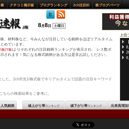
ロ株
クチコミ掲示板
ブログランキング
2ch注目ID
株ブログパーツ
8
8
月
日
土曜日
上位
惑株、材料株など、今みんなが注目している銘柄をほぼリアルタイム
まとめています。
よりそれぞれの注目銘柄ランキングが表示され、 レス数ボ
板(Y板)
表示されます！気になる株式銘柄がある方は是非お試しください。
した。2ch市況1/株式板で今リアルタイムで話題の注目キーワード
こちらの検索結果をご参考に。
m 人気銘柄
値上がり率
値下がり率
出来高増加
ランキング
ランキング