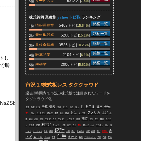
サービス業
92レス [
]
7.6%
5位
yahooトピ数
株式銘柄 業種別
ランキング
銘柄一覧
情報通信業
5463トピ [
]
15.84%
1位
銘柄一覧
電気機器業
5208トピ [
]
15.1%
2位
銘柄一覧
非鉄金属業
3535トピ [
]
10.25%
3位
銘柄一覧
医薬品業
2104トピ [
]
6.1%
4位
トし
銘柄一覧
機械業
2006トピ [
]
で勝
5.82%
5位
市況１/株式板レス タグクラウド
過去3時間内で市況1/株式板で注目されたワードを
タグクラウド化
QXJ0aWNsZSIsImlhdCI6MTc4NTQ4NjEwMywiZXhwIjoxNzg2
決算
売り
月
ＰＴＳ
日本
先物
失業
馬鹿
いつ
発表
難しい
以外
買う
おに
アメリカ
上げ
買い
強い
ギャンブル
終わり
価格
修正
来週
サーモン
高
期待
株
日経
米国
電線
サンディスク
マンデー
ナウシカ
月曜
会社
古河
最後
モメチ
利下げ
ン
テスタ
結婚
チンパン
印旛
寄り
ＡＩ
買え
爆上げ
万人
持ち越し
弱い
ゴ
統計
利
ールド
コーニング
急騰
退場
全然
悪い
嵌め込み
以下
結果
下げ
空売り
仕手
上げ
ＣＩＳ
キオク
上がる
普通
毎日
アリエッティ
予想
円高
配信