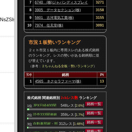
7
6740 (株)ジャパンディスプレイ
3271
8
3905 データセクション(株)
3158
9
5801 古河電気工業(株)
3155
QXJ0aWNsZSIsImlhdCI6MTc4NTQ4NjEwMywiZXhwIjoxNzg2
10
7974 任天堂(株)
3091
市況１板勢いランキング
２ｃｈ市況１板内に専用スレのある株式銘柄
のランキング。レスの勢いがある銘柄順に並
び替えています。
（参考：
２ちゃんねる全板・勢いランキング
）
ﾗﾝｸ
銘柄
Pt
1
4565 ネクセラファーマ(株)
13
2chレス数
株式銘柄 関連銘柄別
ランキング
銘柄一覧
JPX日経400関
548レス [
]
2.6%
1位
連銘柄
銘柄一覧
読売333関連銘
359レス [
]
1.7%
2位
柄
銘柄一覧
自動車部材・部
312レス [
]
1.48%
3位
品関連銘柄
銘柄一覧