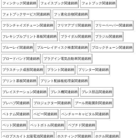
フィンテック関連銘柄
フェイスブック関連銘柄
フォトブック関連銘柄
フォトブックサービス関連銘柄
フッ素化合物関連銘柄
フランチャイズチェーン関連銘柄
フリマアプリ関連銘柄
フリーペーパー関連銘柄
フレキシブルプリント基板関連銘柄
ブライダル関連銘柄
ブラジル関連銘柄
ブルーレイ関連銘柄
ブルーレイディスク検査関連銘柄
ブロックチェーン関連銘柄
ブロードバンド関連銘柄
プラグイン電気自動車関連銘柄
プラスチック成形関連銘柄
プラント関連銘柄
プリンター関連銘柄
プリント基板関連銘柄
プリント配線板処理薬関連銘柄
プレイステーション関連銘柄
プレス機関連銘柄
プレス部品関連銘柄
プレハブ関連銘柄
プロジェクター関連銘柄
プール用殺菌剤関連銘柄
ベトナム関連銘柄
ベビー関連銘柄
ベンチャーキャピタル関連銘柄
ペット関連銘柄
ペットボトル関連銘柄
ペプチド関連銘柄
ペロブスカイト太陽電池関連銘柄
ホスティング関連銘柄
ホテル関連銘柄