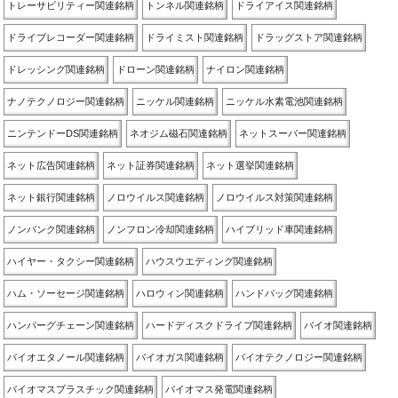
トレーサビリティー関連銘柄
トンネル関連銘柄
ドライアイス関連銘柄
ドライブレコーダー関連銘柄
ドライミスト関連銘柄
ドラッグストア関連銘柄
ドレッシング関連銘柄
ドローン関連銘柄
ナイロン関連銘柄
ナノテクノロジー関連銘柄
ニッケル関連銘柄
ニッケル水素電池関連銘柄
ニンテンドーDS関連銘柄
ネオジム磁石関連銘柄
ネットスーパー関連銘柄
ネット広告関連銘柄
ネット証券関連銘柄
ネット選挙関連銘柄
ネット銀行関連銘柄
ノロウイルス関連銘柄
ノロウイルス対策関連銘柄
ノンバンク関連銘柄
ノンフロン冷却関連銘柄
ハイブリッド車関連銘柄
ハイヤー・タクシー関連銘柄
ハウスウエディング関連銘柄
ハム・ソーセージ関連銘柄
ハロウィン関連銘柄
ハンドバッグ関連銘柄
ハンバーグチェーン関連銘柄
ハードディスクドライブ関連銘柄
バイオ関連銘柄
バイオエタノール関連銘柄
バイオガス関連銘柄
バイオテクノロジー関連銘柄
バイオマスプラスチック関連銘柄
バイオマス発電関連銘柄