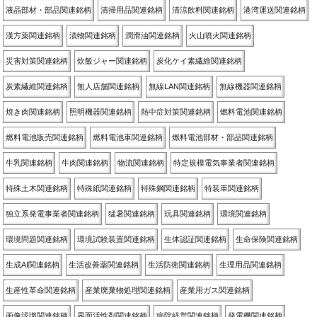
液晶部材・部品関連銘柄
清掃用品関連銘柄
清涼飲料関連銘柄
港湾運送関連銘柄
漢方薬関連銘柄
漬物関連銘柄
潤滑油関連銘柄
火山噴火関連銘柄
災害対策関連銘柄
炊飯ジャー関連銘柄
炭化ケイ素繊維関連銘柄
炭素繊維関連銘柄
無人店舗関連銘柄
無線LAN関連銘柄
無線機器関連銘柄
焼き肉関連銘柄
照明機器関連銘柄
熱中症対策関連銘柄
燃料電池関連銘柄
燃料電池販売関連銘柄
燃料電池車関連銘柄
燃料電池部材・部品関連銘柄
牛乳関連銘柄
牛肉関連銘柄
物流関連銘柄
特定規模電気事業者関連銘柄
特殊土木関連銘柄
特殊紙関連銘柄
特殊鋼関連銘柄
特装車関連銘柄
独立系発電事業者関連銘柄
猛暑関連銘柄
玩具関連銘柄
環境関連銘柄
環境問題関連銘柄
環境試験装置関連銘柄
生体認証関連銘柄
生命保険関連銘柄
生成AI関連銘柄
生活改善薬関連銘柄
生活防衛関連銘柄
生理用品関連銘柄
生産性革命関連銘柄
産業廃棄物処理関連銘柄
産業用ガス関連銘柄
画像認識関連銘柄
界面活性剤関連銘柄
病院経営関連銘柄
発電機関連銘柄