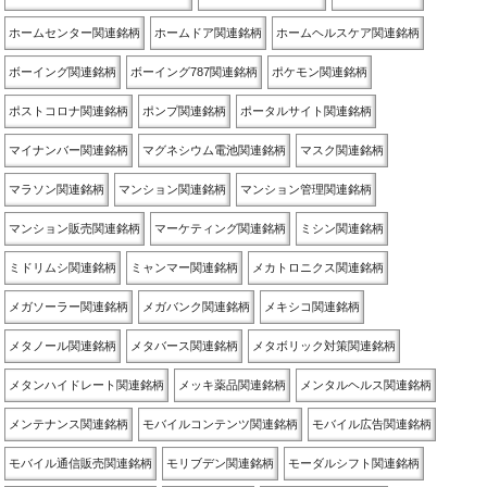
ホームセンター関連銘柄
ホームドア関連銘柄
ホームヘルスケア関連銘柄
ボーイング関連銘柄
ボーイング787関連銘柄
ポケモン関連銘柄
ポストコロナ関連銘柄
ポンプ関連銘柄
ポータルサイト関連銘柄
マイナンバー関連銘柄
マグネシウム電池関連銘柄
マスク関連銘柄
マラソン関連銘柄
マンション関連銘柄
マンション管理関連銘柄
マンション販売関連銘柄
マーケティング関連銘柄
ミシン関連銘柄
ミドリムシ関連銘柄
ミャンマー関連銘柄
メカトロニクス関連銘柄
メガソーラー関連銘柄
メガバンク関連銘柄
メキシコ関連銘柄
メタノール関連銘柄
メタバース関連銘柄
メタボリック対策関連銘柄
メタンハイドレート関連銘柄
メッキ薬品関連銘柄
メンタルヘルス関連銘柄
メンテナンス関連銘柄
モバイルコンテンツ関連銘柄
モバイル広告関連銘柄
モバイル通信販売関連銘柄
モリブデン関連銘柄
モーダルシフト関連銘柄