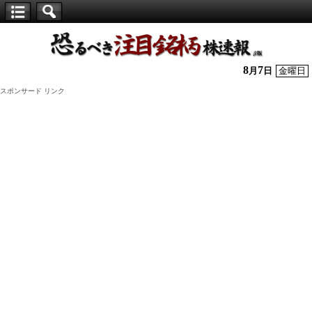
【仕
手
株】
8
7
月
日
金曜日
恐
スポンサード リンク
る
べ
き
注
目
銘
柄
株
速
報