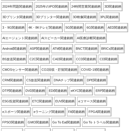
2024年問題関連銘柄
2025年のIPO関連銘柄
24時間営業関連銘柄
3D関連銘柄
3Dプリンタ関連銘柄
3Dプリンター関連銘柄
3D映像関連銘柄
3PL関連銘柄
3・9G関連銘柄
4K・8Kテレビ関連銘柄
5G関連銘柄
6G関連銘柄
AED関連銘柄
AIエージェント関連銘柄
AIスピーカー関連銘柄
AI医療診断関連銘柄
Android関連銘柄
ASP関連銘柄
ATM関連銘柄
BNCT関連銘柄
BRICs関連銘柄
BS放送関連銘柄
C2C関連銘柄
CAD関連銘柄
CCD関連銘柄
CD関連銘柄
CMOSセンサー関連銘柄
CO2回収・貯留関連銘柄
COVID-19関連銘柄
CRM関連銘柄
CS放送関連銘柄
DNAチップ関連銘柄
DPE関連銘柄
DTP関連銘柄
DVD関連銘柄
EDI関連銘柄
eKYC関連銘柄
ERP関連銘柄
ESG投資関連銘柄
ETC関連銘柄
EUV関連銘柄
eコマース関連銘柄
eスポーツ関連銘柄
eラーニング関連銘柄
FA関連銘柄
FPGA関連銘柄
FPSO関連銘柄
GMO関連銘柄
Go To Eat関連銘柄
Go To トラベル関連銘柄