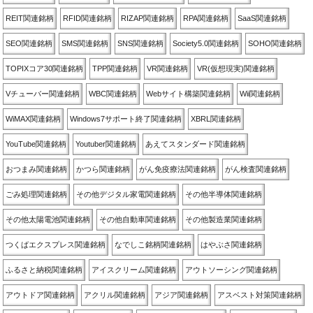
REIT関連銘柄
RFID関連銘柄
RIZAP関連銘柄
RPA関連銘柄
SaaS関連銘柄
SEO関連銘柄
SMS関連銘柄
SNS関連銘柄
Society5.0関連銘柄
SOHO関連銘柄
TOPIXコア30関連銘柄
TPP関連銘柄
VR関連銘柄
VR(仮想現実)関連銘柄
Vチューバー関連銘柄
WBC関連銘柄
Webサイト構築関連銘柄
Wii関連銘柄
WiMAX関連銘柄
Windows7サポート終了関連銘柄
XBRL関連銘柄
YouTube関連銘柄
Youtuber関連銘柄
あえてスタンダード関連銘柄
おつまみ関連銘柄
かつら関連銘柄
がん免疫療法関連銘柄
がん検査関連銘柄
ごみ処理関連銘柄
その他デジタル家電関連銘柄
その他半導体関連銘柄
その他太陽電池関連銘柄
その他自動車関連銘柄
その他製造業関連銘柄
つくばエクスプレス関連銘柄
なでしこ銘柄関連銘柄
はやぶさ関連銘柄
ふるさと納税関連銘柄
アイスクリーム関連銘柄
アウトソーシング関連銘柄
アウトドア関連銘柄
アクリル関連銘柄
アジア関連銘柄
アスベスト対策関連銘柄