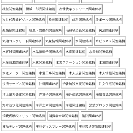
機械関連銘柄
機械・部品関連銘柄
次世代ネットワーク関連銘柄
次世代農業ビジネス関連銘柄
欧州関連銘柄
歯科関連銘柄
段ボール関連銘柄
殺菌剤関連銘柄
殺虫・防虫剤関連銘柄
毛織物染色関連銘柄
民泊関連銘柄
気泡コンクリート関連銘柄
気象情報関連銘柄
水関連銘柄
水ビジネス関連銘柄
水害対策関連銘柄
水晶振動子関連銘柄
水産関連銘柄
水産卸関連銘柄
水産資源関連銘柄
水素関連銘柄
水素ステーション関連銘柄
水道関連銘柄
水道メーター関連銘柄
水道工事関連銘柄
求人広告関連銘柄
求人情報関連銘柄
決済サービス関連銘柄
沖縄関連銘柄
治験施設支援関連銘柄
注文住宅関連銘柄
洋上風力発電関連銘柄
洋菓子関連銘柄
海外挙式関連銘柄
海底資源関連銘柄
海水淡水化関連銘柄
海洋土木関連銘柄
海運関連銘柄
消波ブロック関連銘柄
消費税増税メリット関連銘柄
消費者金融関連銘柄
消防関連銘柄
液晶テレビ関連銘柄
液晶ディスプレー関連銘柄
液晶製造装置関連銘柄