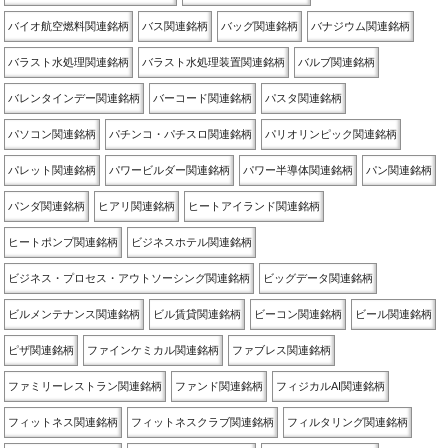
バイオ航空燃料関連銘柄
バス関連銘柄
バッグ関連銘柄
バナジウム関連銘柄
バラスト水処理関連銘柄
バラスト水処理装置関連銘柄
バルブ関連銘柄
バレンタインデー関連銘柄
バーコード関連銘柄
パスタ関連銘柄
パソコン関連銘柄
パチンコ・パチスロ関連銘柄
パリオリンピック関連銘柄
パレット関連銘柄
パワービルダー関連銘柄
パワー半導体関連銘柄
パン関連銘柄
パンダ関連銘柄
ヒアリ関連銘柄
ヒートアイランド関連銘柄
ヒートポンプ関連銘柄
ビジネスホテル関連銘柄
ビジネス・プロセス・アウトソーシング関連銘柄
ビッグデータ関連銘柄
ビルメンテナンス関連銘柄
ビル賃貸関連銘柄
ビーコン関連銘柄
ビール関連銘柄
ピザ関連銘柄
ファインケミカル関連銘柄
ファブレス関連銘柄
ファミリーレストラン関連銘柄
ファンド関連銘柄
フィジカルAI関連銘柄
フィットネス関連銘柄
フィットネスクラブ関連銘柄
フィルタリング関連銘柄