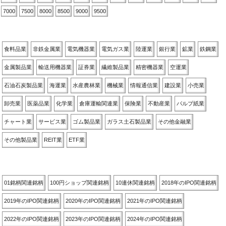
7000
7500
8000
8500
9000
9500
業種別
食料品業
非鉄金属業
電気機器業
電気ガス業
陸運業
銀行業
鉱業
鉄鋼業
金属製品業
輸送用機器業
証券業
繊維製品業
精密機器業
空運業
石油石炭製品業
海運業
水産農林業
機械業
情報通信業
建設業
小売業
卸売業
医薬品業
化学業
倉庫運輸関連業
保険業
不動産業
パルプ紙業
チャート業
サービス業
ゴム製品業
ガラス土石製品業
その他金融業
その他製品業
REIT業
ETF業
関連銘柄別
01銘柄関連銘柄
100円ショップ関連銘柄
10連休関連銘柄
2018年のIPO関連銘柄
2019年のIPO関連銘柄
2020年のIPO関連銘柄
2021年のIPO関連銘柄
2022年のIPO関連銘柄
2023年のIPO関連銘柄
2024年のIPO関連銘柄