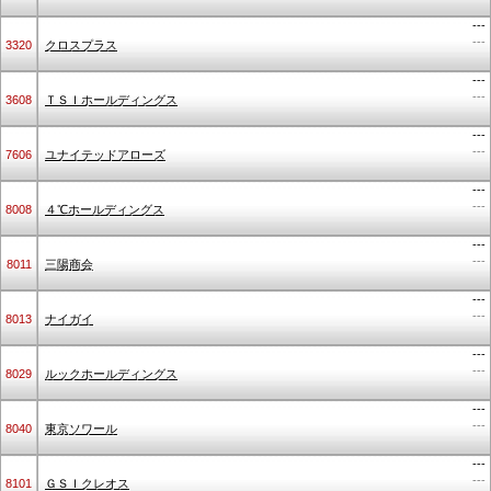
---
---
3320
クロスプラス
---
---
3608
ＴＳＩホールディングス
---
---
7606
ユナイテッドアローズ
---
---
8008
４℃ホールディングス
---
---
8011
三陽商会
---
---
8013
ナイガイ
---
---
8029
ルックホールディングス
---
---
8040
東京ソワール
---
---
8101
ＧＳＩクレオス