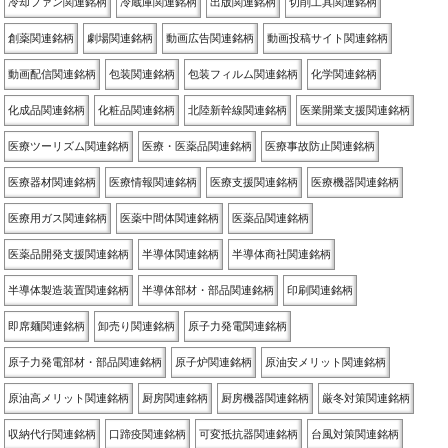
冷却ファン関連銘柄
冷蔵庫関連銘柄
出版関連銘柄
切削工具関連銘柄
創薬関連銘柄
劇場関連銘柄
動画広告関連銘柄
動画投稿サイト関連銘柄
動画配信関連銘柄
包装関連銘柄
包装フィルム関連銘柄
化学関連銘柄
化成品関連銘柄
化粧品関連銘柄
北陸新幹線関連銘柄
医業開業支援関連銘柄
医療ツーリズム関連銘柄
医療・医薬品関連銘柄
医療事故防止関連銘柄
医療器材関連銘柄
医療情報関連銘柄
医療支援関連銘柄
医療機器関連銘柄
医療用ガス関連銘柄
医薬中間体関連銘柄
医薬品関連銘柄
医薬品開発支援関連銘柄
半導体関連銘柄
半導体商社関連銘柄
半導体製造装置関連銘柄
半導体部材・部品関連銘柄
印刷関連銘柄
即席麺関連銘柄
卸売り関連銘柄
原子力発電関連銘柄
原子力発電部材・部品関連銘柄
原子炉関連銘柄
原油安メリット関連銘柄
原油高メリット関連銘柄
厨房関連銘柄
厨房機器関連銘柄
厳冬対策関連銘柄
収納代行関連銘柄
口蹄疫関連銘柄
可変抵抗器関連銘柄
台風対策関連銘柄