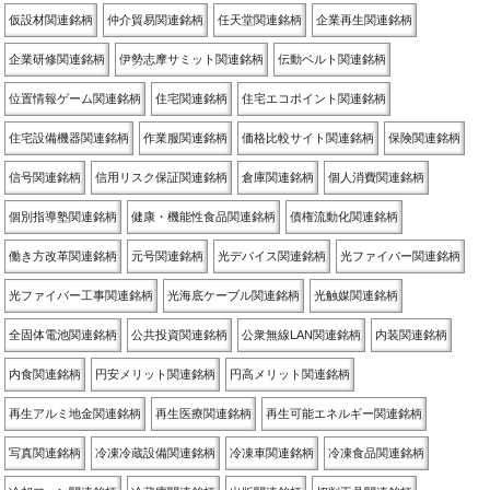
仮設材関連銘柄
仲介貿易関連銘柄
任天堂関連銘柄
企業再生関連銘柄
企業研修関連銘柄
伊勢志摩サミット関連銘柄
伝動ベルト関連銘柄
位置情報ゲーム関連銘柄
住宅関連銘柄
住宅エコポイント関連銘柄
住宅設備機器関連銘柄
作業服関連銘柄
価格比較サイト関連銘柄
保険関連銘柄
信号関連銘柄
信用リスク保証関連銘柄
倉庫関連銘柄
個人消費関連銘柄
個別指導塾関連銘柄
健康・機能性食品関連銘柄
債権流動化関連銘柄
働き方改革関連銘柄
元号関連銘柄
光デバイス関連銘柄
光ファイバー関連銘柄
光ファイバー工事関連銘柄
光海底ケーブル関連銘柄
光触媒関連銘柄
全固体電池関連銘柄
公共投資関連銘柄
公衆無線LAN関連銘柄
内装関連銘柄
内食関連銘柄
円安メリット関連銘柄
円高メリット関連銘柄
再生アルミ地金関連銘柄
再生医療関連銘柄
再生可能エネルギー関連銘柄
写真関連銘柄
冷凍冷蔵設備関連銘柄
冷凍車関連銘柄
冷凍食品関連銘柄