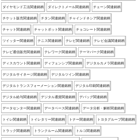
ダイヤモンド工法関連銘柄
ダイレクトメール関連銘柄
チェーン関連銘柄
チケット販売関連銘柄
チタン関連銘柄
チャインドネシア関連銘柄
チャット関連銘柄
チャットボット関連銘柄
チョコレート関連銘柄
ツイッター関連銘柄
テニス関連銘柄
テレビ関連銘柄
テレビ会議関連銘柄
テレビ通信販売関連銘柄
テレワーク関連銘柄
テーマパーク関連銘柄
ディスカウント関連銘柄
ディフェンシブ関連銘柄
デジタルカメラ関連銘柄
デジタルサイネージ関連銘柄
デジタルツイン関連銘柄
デジタルトランスフォーメーション関連銘柄
デジタル印刷関連銘柄
デジタル給与関連銘柄
デジタル通貨関連銘柄
デバッグ関連銘柄
データセンター関連銘柄
データベース関連銘柄
データ分析・解析関連銘柄
トイレ関連銘柄
トイレタリー関連銘柄
トナー関連銘柄
トヨタグループ関連銘柄
トラック関連銘柄
トランクルーム関連銘柄
トルコ関連銘柄