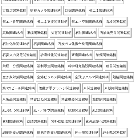
百貨店関連銘柄
監視カメラ関連銘柄
目薬関連銘柄
省エネ関連銘柄
省エネ住宅関連銘柄
省エネ支援関連銘柄
省エネ空調関連銘柄
看板関連銘柄
真珠関連銘柄
眼鏡関連銘柄
知育関連銘柄
石油関連銘柄
石油元売り関連銘柄
石油化学関連銘柄
石炭関連銘柄
石炭ガス化複合発電関連銘柄
石炭火力発電関連銘柄
砂漠緑化関連銘柄
研磨関連銘柄
禁煙関連銘柄
禁煙・分煙関連銘柄
福利厚生関連銘柄
科学研究施設関連銘柄
種苗関連銘柄
空き家対策関連銘柄
空港ビジネス関連銘柄
空飛ぶクルマ関連銘柄
競輪関連銘柄
第3のビール関連銘柄
管継ぎ手フランジ関連銘柄
米関連銘柄
米穀卸関連銘柄
米製品関連銘柄
精密ばね関連銘柄
精密機器関連銘柄
糖尿病関連銘柄
紙おむつ関連銘柄
紙・パルプ関連銘柄
紙卸関連銘柄
紙器関連銘柄
素材関連銘柄
紡績関連銘柄
紫外線吸収関連銘柄
紫外線硬化関連銘柄
細胞医薬品関連銘柄
細胞性医薬品関連銘柄
紳士服関連銘柄
紳士靴関連銘柄