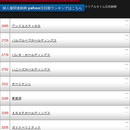
※リアルタイム注目銘柄
yahoo
婦人服関連銘柄
注目順ランキングはこちら
---
---
2685
アンドエスティＨＤ
---
---
2726
パルグループホールディングス
---
---
2778
パレモ・ホールディングス
---
---
2792
ハニーズホールディングス
---
---
3111
オーミケンシ
---
---
3185
夢展望
---
---
3189
ＡＮＡＰホールディングス
---
---
3205
ダイドーリミテッド