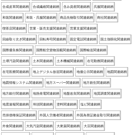
合成皮革関連銘柄
合成繊維関連銘柄
含み資産関連銘柄
呉服関連銘柄
和装関連銘柄
和装・呉服関連銘柄
商品先物取引関連銘柄
商社関連銘柄
喫茶店関連銘柄
営業・販売支援関連銘柄
営業支援関連銘柄
回線取り次ぎ関連銘柄
回転寿司関連銘柄
固定電話関連銘柄
国土強靱化関連銘柄
国際優良株関連銘柄
国際航空貨物混載関連銘柄
国際輸送関連銘柄
土壌汚染関連銘柄
土木関連銘柄
土木機械関連銘柄
在宅勤務関連銘柄
在宅医療関連銘柄
地上デジタル放送関連銘柄
地価公示関連銘柄
地図関連銘柄
地図情報システム関連銘柄
地方スーパー関連銘柄
地方創生関連銘柄
地方銀行関連銘柄
地熱発電関連銘柄
地盤改良関連銘柄
地質調査関連銘柄
地震速報関連銘柄
埠頭関連銘柄
塗料関連銘柄
塩ビ関連銘柄
売掛債権保証関連銘柄
外国人労働者関連銘柄
外国為替証拠金取引関連銘柄
外食関連銘柄
大気汚染関連銘柄
大衆薬関連銘柄
大豆関連銘柄