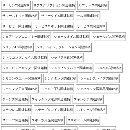
サハリン2関連銘柄
サブスクリプション関連銘柄
サブリース関連銘柄
サマーストック関連銘柄
サマータイム関連銘柄
サル痘関連銘柄
サービサー関連銘柄
サービスロボット関連銘柄
サービス業関連銘柄
シェアリングエコノミー関連銘柄
シェールオイル関連銘柄
シェールガス関連銘柄
システムLSI関連銘柄
システムインテグレーション関連銘柄
シネマコンプレックス関連銘柄
シャリア指数関連銘柄
ショッピングセンター関連銘柄
ショッピングバッグ関連銘柄
ショベル関連銘柄
シリコンウエハー関連銘柄
シンクタンク関連銘柄
シームレスパイプ関連銘柄
シーリング工事関連銘柄
シールド工法関連銘柄
ジェネリック医薬品関連銘柄
ジーンズ関連銘柄
スイッチング電源関連銘柄
スキンケア関連銘柄
ステンレス関連銘柄
ステーブルコイン関連銘柄
ストレージ関連銘柄
スポーツ関連銘柄
スポーツ用品関連銘柄
スマホゲーム関連銘柄