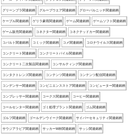
グリーンプラ関連銘柄
グループウエア関連銘柄
グローバルニッチ関連銘柄
ケーブル関連銘柄
ゲリラ豪雨関連銘柄
ゲーム関連銘柄
ゲームソフト関連銘柄
ゲーム販売関連銘柄
コネクター関連銘柄
コネクテッドカー関連銘柄
コバルト関連銘柄
コミック関連銘柄
コメ関連銘柄
コロナウイルス関連銘柄
コンクリート関連銘柄
コンクリートパイル関連銘柄
コンクリート二次製品関連銘柄
コンサルティング関連銘柄
コンタクトレンズ関連銘柄
コンテンツ関連銘柄
コンテンツ配信関連銘柄
コンデンサー関連銘柄
コンビニエンスストア関連銘柄
コンピューター関連銘柄
コンプレッサー関連銘柄
コークス関連銘柄
コーヒー関連銘柄
コールセンター関連銘柄
ゴミ処理プラント関連銘柄
ゴム関連銘柄
ゴルフ関連銘柄
ゴールデンウイーク関連銘柄
サイバーセキュリティ関連銘柄
サウジアラビア関連銘柄
サッカーW杯関連銘柄
サッシ関連銘柄