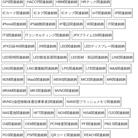
GPS関連銘柄
HACCP関連銘柄
HBM関連銘柄
HRテック関連銘柄
ICカード関連銘柄
ICタグ関連銘柄
ICチップ関連銘柄
IoT関連銘柄
IP関連銘柄
iPhone関連銘柄
iPS細胞関連銘柄
IP電話関連銘柄
IR関連銘柄
IT関連銘柄
ITS関連銘柄
ITコンサルティング関連銘柄
JPXプライム150関連銘柄
JPX日経400関連銘柄
JR関連銘柄
LED関連銘柄
LEDディスプレー関連銘柄
LED照明関連銘柄
LED製造装置関連銘柄
LED部材・部品関連銘柄
LINE関連銘柄
LNG関連銘柄
LNG運搬船関連銘柄
LPG関連銘柄
LTE関連銘柄
M&A関連銘柄
M2M関連銘柄
MaaS関連銘柄
MEMS関連銘柄
MICE関連銘柄
MR関連銘柄
MRAM関連銘柄
MRJ関連銘柄
MVNO関連銘柄
MVNO(仮想移動体通信事業者)関連銘柄
NAND型フラッシュメモリ関連銘柄
NAS電池関連銘柄
NFT関連銘柄
NGN関連銘柄
NISA関連銘柄
O2O関連銘柄
OA関連銘柄
OEM関連銘柄
PCR検査関連銘柄
PFI関連銘柄
PM2.5関連銘柄
POS関連銘柄
PSP関連銘柄
QRコード関連銘柄
REACH関連銘柄