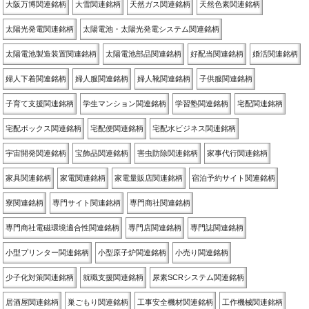
大阪万博関連銘柄
大雪関連銘柄
天然ガス関連銘柄
天然色素関連銘柄
太陽光発電関連銘柄
太陽電池・太陽光発電システム関連銘柄
太陽電池製造装置関連銘柄
太陽電池部品関連銘柄
好配当関連銘柄
婚活関連銘柄
婦人下着関連銘柄
婦人服関連銘柄
婦人靴関連銘柄
子供服関連銘柄
子育て支援関連銘柄
学生マンション関連銘柄
学習塾関連銘柄
宅配関連銘柄
宅配ボックス関連銘柄
宅配便関連銘柄
宅配水ビジネス関連銘柄
宇宙開発関連銘柄
宝飾品関連銘柄
害虫防除関連銘柄
家事代行関連銘柄
家具関連銘柄
家電関連銘柄
家電量販店関連銘柄
宿泊予約サイト関連銘柄
寮関連銘柄
専門サイト関連銘柄
専門商社関連銘柄
専門商社電磁環境適合性関連銘柄
専門店関連銘柄
専門誌関連銘柄
小型プリンター関連銘柄
小型原子炉関連銘柄
小売り関連銘柄
少子化対策関連銘柄
就職支援関連銘柄
尿素SCRシステム関連銘柄
居酒屋関連銘柄
巣ごもり関連銘柄
工事安全機材関連銘柄
工作機械関連銘柄