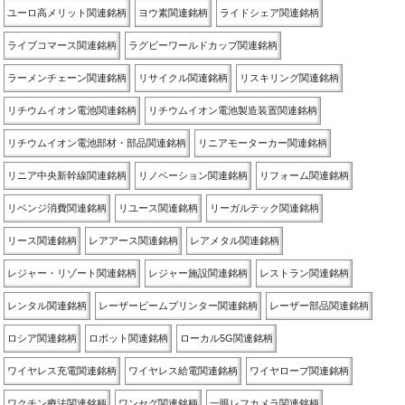
ユーロ高メリット関連銘柄
ヨウ素関連銘柄
ライドシェア関連銘柄
ライブコマース関連銘柄
ラグビーワールドカップ関連銘柄
ラーメンチェーン関連銘柄
リサイクル関連銘柄
リスキリング関連銘柄
リチウムイオン電池関連銘柄
リチウムイオン電池製造装置関連銘柄
リチウムイオン電池部材・部品関連銘柄
リニアモーターカー関連銘柄
リニア中央新幹線関連銘柄
リノベーション関連銘柄
リフォーム関連銘柄
リベンジ消費関連銘柄
リユース関連銘柄
リーガルテック関連銘柄
リース関連銘柄
レアアース関連銘柄
レアメタル関連銘柄
レジャー・リゾート関連銘柄
レジャー施設関連銘柄
レストラン関連銘柄
レンタル関連銘柄
レーザービームプリンター関連銘柄
レーザー部品関連銘柄
ロシア関連銘柄
ロボット関連銘柄
ローカル5G関連銘柄
ワイヤレス充電関連銘柄
ワイヤレス給電関連銘柄
ワイヤロープ関連銘柄
ワクチン療法関連銘柄
ワンセグ関連銘柄
一眼レフカメラ関連銘柄