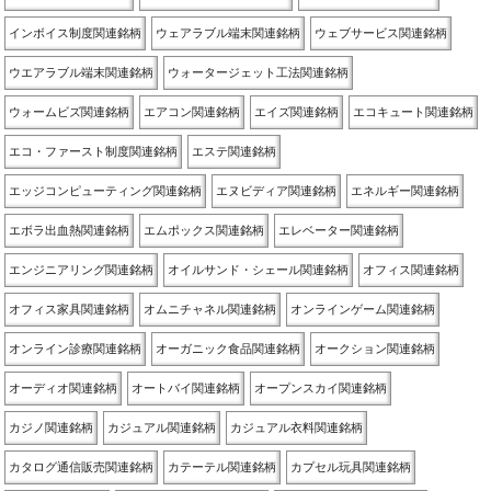
インボイス制度関連銘柄
ウェアラブル端末関連銘柄
ウェブサービス関連銘柄
ウエアラブル端末関連銘柄
ウォータージェット工法関連銘柄
ウォームビズ関連銘柄
エアコン関連銘柄
エイズ関連銘柄
エコキュート関連銘柄
エコ・ファースト制度関連銘柄
エステ関連銘柄
エッジコンピューティング関連銘柄
エヌビディア関連銘柄
エネルギー関連銘柄
エボラ出血熱関連銘柄
エムポックス関連銘柄
エレベーター関連銘柄
エンジニアリング関連銘柄
オイルサンド・シェール関連銘柄
オフィス関連銘柄
オフィス家具関連銘柄
オムニチャネル関連銘柄
オンラインゲーム関連銘柄
オンライン診療関連銘柄
オーガニック食品関連銘柄
オークション関連銘柄
オーディオ関連銘柄
オートバイ関連銘柄
オープンスカイ関連銘柄
カジノ関連銘柄
カジュアル関連銘柄
カジュアル衣料関連銘柄
カタログ通信販売関連銘柄
カテーテル関連銘柄
カプセル玩具関連銘柄