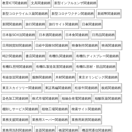
教育ICT関連銘柄
文具関連銘柄
新型インフルエンザ関連銘柄
新型コロナウイルス薬関連銘柄
新型コロナワクチン関連銘柄
新紙幣関連銘柄
新聞関連銘柄
旅行関連銘柄
旅行サイト関連銘柄
日傘関連銘柄
日本版SOX法関連銘柄
日本酒関連銘柄
日本食関連銘柄
日用品関連銘柄
日用雑貨卸関連銘柄
日経中国株50関連銘柄
映像制作関連銘柄
映画関連銘柄
時計関連銘柄
書店関連銘柄
有機EL関連銘柄
有機ELディスプレー関連銘柄
有機EL照明関連銘柄
有機EL製造装置関連銘柄
有機EL部材・部品関連銘柄
有線放送関連銘柄
服飾関連銘柄
木材関連銘柄
東京オリンピック関連銘柄
東京スカイツリー関連銘柄
東証再編関連銘柄
松坂牛関連銘柄
板紙関連銘柄
染色加工関連銘柄
株式市場関連銘柄
核融合発電関連銘柄
核酸医薬関連銘柄
棚卸しサービス関連銘柄
植物工場関連銘柄
検索サイト関連銘柄
業務支援関連銘柄
業務用スーパー関連銘柄
業務用厨房関連銘柄
業務用洗剤関連銘柄
楽器関連銘柄
橋梁関連銘柄
機器間通信関連銘柄