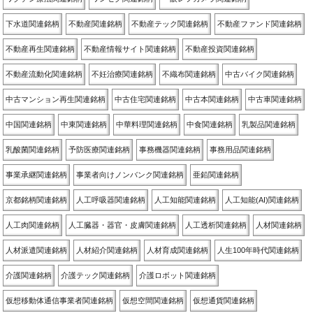
下水道関連銘柄
不動産関連銘柄
不動産テック関連銘柄
不動産ファンド関連銘柄
不動産再生関連銘柄
不動産情報サイト関連銘柄
不動産投資関連銘柄
不動産流動化関連銘柄
不妊治療関連銘柄
不織布関連銘柄
中古バイク関連銘柄
中古マンション再生関連銘柄
中古住宅関連銘柄
中古本関連銘柄
中古車関連銘柄
中国関連銘柄
中東関連銘柄
中華料理関連銘柄
中食関連銘柄
乳製品関連銘柄
乳酸菌関連銘柄
予防医療関連銘柄
事務機器関連銘柄
事務用品関連銘柄
事業承継関連銘柄
事業者向けノンバンク関連銘柄
亜鉛関連銘柄
京都銘柄関連銘柄
人工呼吸器関連銘柄
人工知能関連銘柄
人工知能(AI)関連銘柄
人工肉関連銘柄
人工臓器・器官・皮膚関連銘柄
人工透析関連銘柄
人材関連銘柄
人材派遣関連銘柄
人材紹介関連銘柄
人材育成関連銘柄
人生100年時代関連銘柄
介護関連銘柄
介護テック関連銘柄
介護ロボット関連銘柄
仮想移動体通信事業者関連銘柄
仮想空間関連銘柄
仮想通貨関連銘柄