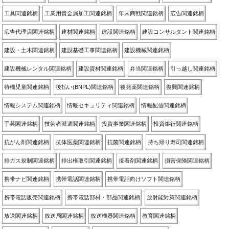
工具関連銘柄
工業用貴金属加工関連銘柄
年末商戦関連銘柄
広告関連銘柄
広告代理店関連銘柄
建材関連銘柄
建設関連銘柄
建設コンサルタント関連銘柄
建設・土木関連銘柄
建設基礎工事関連銘柄
建設機械関連銘柄
建設機械レンタル関連銘柄
建設資材関連銘柄
弁当関連銘柄
引っ越し関連銘柄
待機児童関連銘柄
後払い(BNPL)関連銘柄
後発薬関連銘柄
復興関連銘柄
情報システム関連銘柄
情報セキュリティ関連銘柄
情報配信関連銘柄
手芸関連銘柄
技術者派遣関連銘柄
投資事業関連銘柄
投資銀行関連銘柄
抗がん剤関連銘柄
抗体医薬関連銘柄
抗菌関連銘柄
持ち帰り寿司関連銘柄
排ガス規制関連銘柄
排出権取引関連銘柄
接着剤関連銘柄
損害保険関連銘柄
携帯ナビ関連銘柄
携帯電話関連銘柄
携帯電話向けソフト関連銘柄
携帯電話販売関連銘柄
携帯電話部材・部品関連銘柄
放射能対策関連銘柄
放送関連銘柄
放送局関連銘柄
放送機器関連銘柄
教育関連銘柄